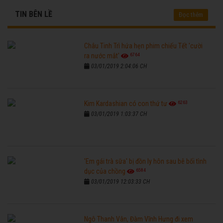
TIN BÊN LỀ
Đọc thêm
Châu Tinh Trì hứa hẹn phim chiếu Tết 'cười
6764
ra nước mắt'
03/01/2019 2:04:06 CH
6263
Kim Kardashian có con thứ tư
03/01/2019 1:03:37 CH
'Em gái trà sữa' bị đồn ly hôn sau bê bối tình
6584
dục của chồng
03/01/2019 12:03:33 CH
Ngô Thanh Vân, Đàm Vĩnh Hưng đi xem