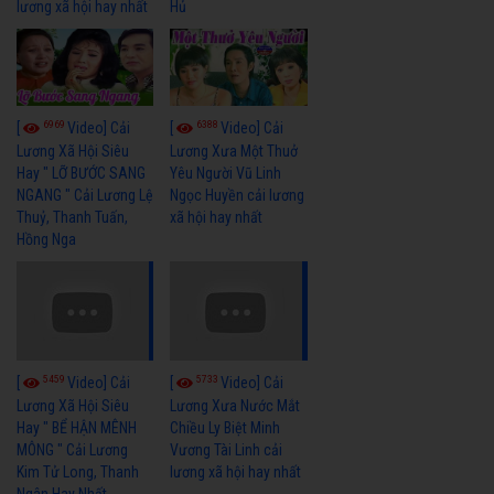
lương xã hội hay nhất
Hủ
6969
6388
[
Video] Cải
[
Video] Cải
Lương Xã Hội Siêu
Lương Xưa Một Thuở
Hay " LỠ BƯỚC SANG
Yêu Người Vũ Linh
NGANG " Cải Lương Lệ
Ngọc Huyền cải lương
Thuỷ, Thanh Tuấn,
xã hội hay nhất
Hồng Nga
5459
5733
[
Video] Cải
[
Video] Cải
Lương Xã Hội Siêu
Lương Xưa Nước Mắt
Hay " BỂ HẬN MÊNH
Chiều Ly Biệt Minh
MÔNG " Cải Lương
Vương Tài Linh cải
Kim Tử Long, Thanh
lương xã hội hay nhất
Ngân Hay Nhất