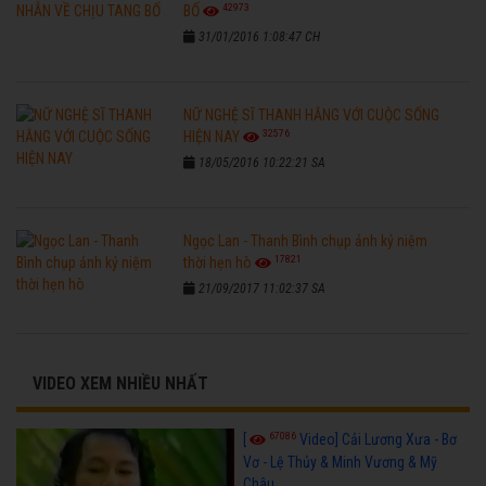
42973
BỐ
31/01/2016 1:08:47 CH
NỮ NGHỆ SĨ THANH HẰNG VỚI CUỘC SỐNG
32576
HIỆN NAY
18/05/2016 10:22:21 SA
Ngọc Lan - Thanh Bình chụp ảnh kỷ niệm
17821
thời hẹn hò
21/09/2017 11:02:37 SA
VIDEO XEM NHIỀU NHẤT
67086
[
Video] Cải Lương Xưa - Bơ
Vơ - Lệ Thủy & Minh Vương & Mỹ
Châu