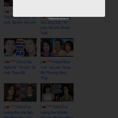
4109
[
Video] Một
3657
[
Video] Sóng
Thời Phóng Đãng - Vũ
Powered by
netcore.vn
Linh, Tài Linh, Chí Linh
Gió Làng Chài - Vũ
Linh, Tài Linh, Khánh
Tuấn
3766
3438
[
Video] Dãy
[
Video] Nhạc
Ngân Hà - Vũ Linh, Tài
Tình - Vũ Linh, Thoại
Linh, Thoại Mỹ
Mỹ, Phương Hồng
Thủy
4113
3963
[
Video] Cải
[
Video] Cải
Lương Xưa Hãy Ngủ
Lương Xưa Đi Biển -
Yên Niềm Đau - Vũ
Vũ Linh, Phương Hồng