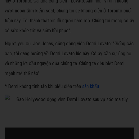
này ở Toronto, Canada cùng Demi Lovato. Anh nói: "Vì tình huống
vượt ngoài tầm kiểm soát, chúng tôi sẽ không diễn ở Toronto cuối
tuần này. Tôi thành thật xin lỗi người hâm mộ. Chúng tôi mong cô ấy
có sức khỏe tốt và sớm hồi phục".
Người yêu cũ, Joe Jonas, cũng động viên Demi Lovato: "Giống các
bạn, tôi đang hướng về Demi Lovato lúc này. Cô ấy cần sự ủng hộ
và những lời cầu nguyện của chúng ta. Chúng ta đều biết Demi
mạnh mẽ thế nào".
* Demi không tỉnh táo khi biểu diễn trên
sân khấu