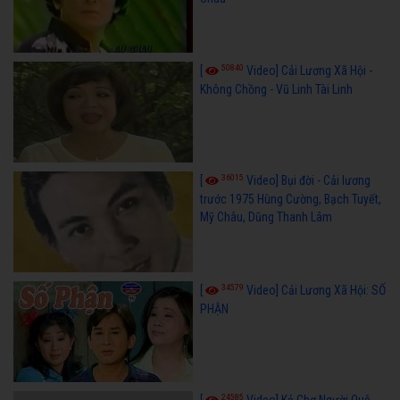
50840
[
Video] Cải Lương Xã Hội -
Không Chồng - Vũ Linh Tài Linh
36015
[
Video] Bụi đời - Cải lương
trước 1975 Hùng Cường, Bạch Tuyết,
Mỹ Châu, Dũng Thanh Lâm
34579
[
Video] Cải Lương Xã Hội: SỐ
PHẬN
24585
[
Video] Kẻ Chợ Người Quê -