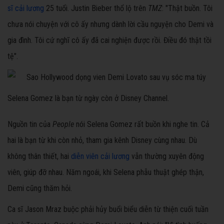
sĩ cải lương
25 tuổi. Justin Bieber thổ lộ trên
TMZ
: "Thật buồn. Tôi
chưa nói chuyện với cô ấy nhưng dành lời cầu nguyện cho Demi và
gia đình. Tôi cứ nghĩ cô ấy đã cai nghiện được rồi. Điều đó thật tồi
tệ".
Selena Gomez là bạn từ ngày còn ở Disney Channel.
Nguồn tin của
People
nói Selena Gomez rất buồn khi nghe tin. Cả
hai là bạn từ khi còn nhỏ, tham gia kênh Disney cùng nhau. Dù
không thân thiết, hai
diễn viên cải lương
vẫn thường xuyên động
viên, giúp đỡ nhau. Năm ngoái, khi Selena phẫu thuật ghép thận,
Demi cũng thăm hỏi.
Ca sĩ Jason Mraz buộc phải hủy buổi biểu diễn từ thiện cuối tuần