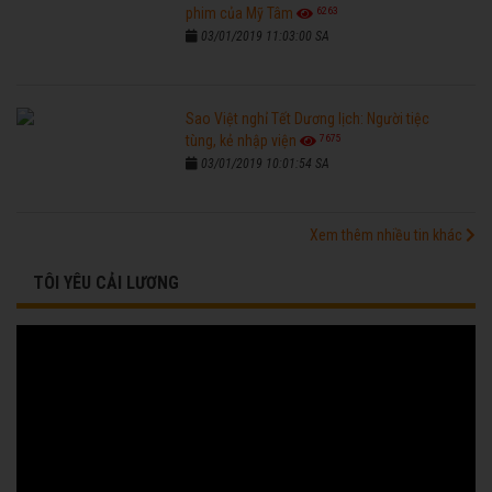
6263
phim của Mỹ Tâm
03/01/2019 11:03:00 SA
Sao Việt nghỉ Tết Dương lịch: Người tiệc
7675
tùng, kẻ nhập viện
03/01/2019 10:01:54 SA
Xem thêm nhiều tin khác
TÔI YÊU CẢI LƯƠNG