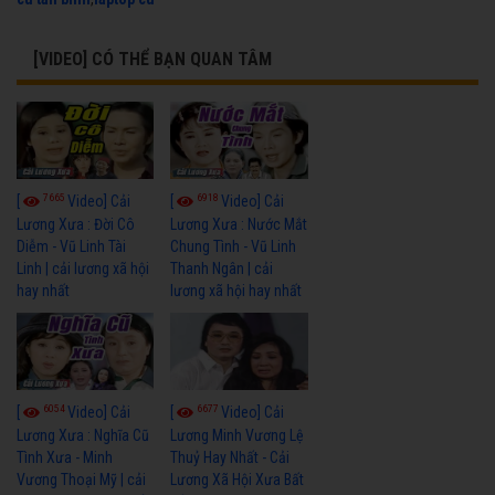
[VIDEO] CÓ THỂ BẠN QUAN TÂM
7665
6918
[
Video] Cải
[
Video] Cải
Lương Xưa : Đời Cô
Lương Xưa : Nước Mắt
Diễm - Vũ Linh Tài
Chung Tình - Vũ Linh
Linh | cải lương xã hội
Thanh Ngân | cải
hay nhất
lương xã hội hay nhất
6054
6677
[
Video] Cải
[
Video] Cải
Lương Xưa : Nghĩa Cũ
Lương Minh Vương Lệ
Tình Xưa - Minh
Thuỷ Hay Nhất - Cải
Vương Thoại Mỹ | cải
Lương Xã Hội Xưa Bất