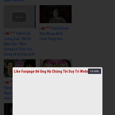
6038
[
Video] Quán
6322
[
Video] Cải
Nửa Khuya-Minh
Cảnh-Trọng Hữu
Lương Xưa : Rồi 30
Năm Sau - Minh
Vương Lệ Thủy | cải
lương xã hội hay nhất
Like Fanpage Để Ủng Hộ Chúng Tôi Duy Trì Website
9054
7348
[
Video] Bông
[
Video] Khi
Hồng Cài Áo - Vũ Linh,
Hoa Trà Nở - Vũ Linh,
Ngọc Huyền, Ngọc
Tài Linh
Giàu, Diệp Lang