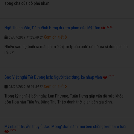
song cha của cô phủ nhận.
6264
Ngô Thanh Vân, Đàm Vĩnh Hưng đi xem phim của Mỹ Tâm
Xem chi tiết
03/01/2019 11:03:00 SA
Nhiều sao dự buổi ra mắt phim "Chị trợ lý của anh" có nữ ca sĩ đóng chính,
tối 2/1.
7676
Sao Việt nghỉ Tết Dương lịch: Người tiệc tùng, kẻ nhập viện
Xem chi tiết
03/01/2019 10:01:54 SA
Trong kỳ nghỉ lễ bốn ngày, Lan Phương, Tuấn Hưng gặp vấn đề sức khỏe
còn Hoa hậu Tiểu Vy, Đặng Thu Thảo dành thời gian bên gia đình.
Mỹ nhân 'Truyền thuyết Joo Mong' đón năm mới bên chồng kém tám tuổi
4505