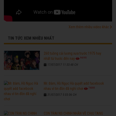
Xem thêm nhiều video khác
TIN TỨC XEM NHIỀU NHẤT
260 tuồng cải lương xưa trước 1975 hay
96195
nhất từ trước đến nay
17/07/2017 11:33:48 CH
Mr. Đàm, Hồ Ngọc Hà quyết add facebook
76300
nhau vì tin đồn đã nghỉ chơi
31/07/2017 5:03:06 CH
CON TRAI NS CHINH NHẪN VỀ CHỊU TANG