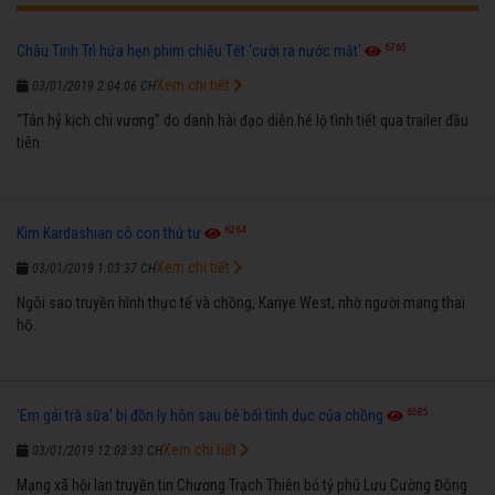
6765
Châu Tinh Trì hứa hẹn phim chiếu Tết 'cười ra nước mắt'
Xem chi tiết
03/01/2019 2:04:06 CH
"Tân hỷ kịch chi vương" do danh hài đạo diễn hé lộ tình tiết qua trailer đầu
tiên.
6264
Kim Kardashian có con thứ tư
Xem chi tiết
03/01/2019 1:03:37 CH
Ngôi sao truyền hình thực tế và chồng, Kanye West, nhờ người mang thai
hộ.
6585
'Em gái trà sữa' bị đồn ly hôn sau bê bối tình dục của chồng
Xem chi tiết
03/01/2019 12:03:33 CH
Mạng xã hội lan truyền tin Chương Trạch Thiên bỏ tỷ phú Lưu Cường Đông