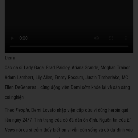
Demi
Các ca sĩ Lady Gaga, Brad Paisley, Ariana Grande, Meghan Trainor,
Adam Lambert, Lily Allen, Emmy Rossum, Justin Timberlake, MC
Ellen DeGeneres... cùng động viên Demi sớm khỏe lại và sẵn sàng
cai nghiện.
Theo
People
, Demi Lovato nhập viện cấp cứu vì dùng heroin quá
liều ngày 24/7. Tình trạng của cô đã dần ổn định. Nguồn tin của
E!
News
nói ca sĩ cảm thấy biết ơn vì vẫn còn sống và cô dự định vào