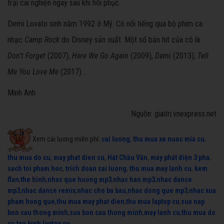
trại cai nghiện ngay sau khi hồi phục.
Demi Lovato sinh năm 1992 ở Mỹ. Cô nổi tiếng qua bộ phim ca
nhạc
Camp Rock
do Disney sản xuất. Một số bản hit của cô là
Don't Forget
(2007),
Here We Go Again
(2009),
Demi
(2013),
Tell
Me You Love Me
(2017)...
Minh Anh
Nguồn: giaitri.vnexpress.net
Xem cải lương miễn phí:
cai luong
,
thu mua xe nuoc mia cu
,
thu mua do cu
,
may phat dien cu
,
Hát Chầu Văn
,
máy phát điện 3 pha
,
sach toi pham hoc
,
trich doan cai luong
,
thu mua may lanh cu
,
kem
flan
,
the hinh
,
nhac que huong mp3
,
nhac han mp3
,
nhac dance
mp3
,
nhac dance remix
,
nhac cho ba bau
,
nhac dong que mp3
,
nhac xua
pham hong que
,
thu mua may phat dien
,
thu mua laptop cu
,
sua nap
bon cau thong minh
,
sua bon cau thong minh
,
may lanh cu
,
thu mua do
cu tan binh
,
laptop cu