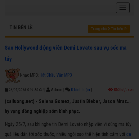
TIN BÊN LỀ
Trang chủ
Tin bên lề
Sao Hollywood động viên Demi Lovato sau vụ sốc ma
túy
Nhạc MP3:
Hát Chầu Văn MP3
|
Admin
|
0 bình luận
|
860 lượt xem
26/07/2018 5:01:50 CH
(cailuong.net) - Selena Gomez, Justin Bieber, Jason Mraz...
hy vọng đồng nghiệp sớm bình phục.
Ngày 25/7, sau khi nghe tin Demi Lovato nhập viện vì dùng ma túy
quá liều dẫn tới sốc thuốc, nhiều ngôi sao thể hiện tình cảm với
ca