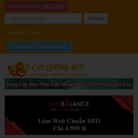
Liên hệ quảng cáo:
0932221090
Đăng nhập
|
Đăng ký
Chia sẻ video "Tôi yêu cải lương".