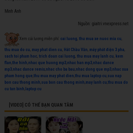
Minh Anh
Nguồn: giaitri.vnexpress.net
Xem cải lương miễn phí:
cai luong
,
thu mua xe nuoc mia cu
,
thu mua do cu
,
may phat dien cu
,
Hát Chầu Văn
,
máy phát điện 3 pha
,
sach toi pham hoc
,
trich doan cai luong
,
thu mua may lanh cu
,
kem
flan
,
the hinh
,
nhac que huong mp3
,
nhac han mp3
,
nhac dance
mp3
,
nhac dance remix
,
nhac cho ba bau
,
nhac dong que mp3
,
nhac xua
pham hong que
,
thu mua may phat dien
,
thu mua laptop cu
,
sua nap
bon cau thong minh
,
sua bon cau thong minh
,
may lanh cu
,
thu mua do
cu tan binh
,
laptop cu
[VIDEO] CÓ THỂ BẠN QUAN TÂM