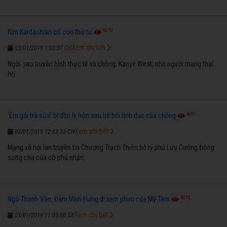
6270
Kim Kardashian có con thứ tư
Xem chi tiết
03/01/2019 1:03:37 CH
Ngôi sao truyền hình thực tế và chồng, Kanye West, nhờ người mang thai
hộ.
6591
'Em gái trà sữa' bị đồn ly hôn sau bê bối tình dục của chồng
Xem chi tiết
03/01/2019 12:03:33 CH
Mạng xã hội lan truyền tin Chương Trạch Thiên bỏ tỷ phú Lưu Cường Đông
song cha của cô phủ nhận.
6270
Ngô Thanh Vân, Đàm Vĩnh Hưng đi xem phim của Mỹ Tâm
Xem chi tiết
03/01/2019 11:03:00 SA