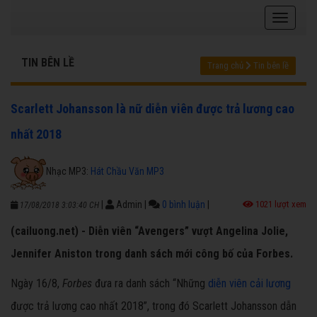
TIN BÊN LỀ
Trang chủ
Tin bên lề
Scarlett Johansson là nữ diễn viên được trả lương cao
nhất 2018
Nhạc MP3:
Hát Chầu Văn MP3
|
Admin
|
0 bình luận
|
1021 lượt xem
17/08/2018 3:03:40 CH
(cailuong.net) - Diễn viên “Avengers” vượt Angelina Jolie,
Jennifer Aniston trong danh sách mới công bố của Forbes.
Ngày 16/8,
Forbes
đưa ra danh sách “Những
diễn viên cải lương
được trả lương cao nhất 2018”, trong đó Scarlett Johansson dẫn