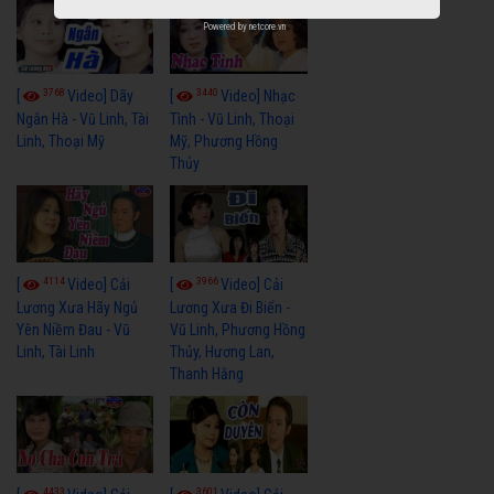
Powered by
netcore.vn
3768
3440
[
Video] Dãy
[
Video] Nhạc
Ngân Hà - Vũ Linh, Tài
Tình - Vũ Linh, Thoại
Linh, Thoại Mỹ
Mỹ, Phương Hồng
Thủy
4114
3966
[
Video] Cải
[
Video] Cải
Lương Xưa Hãy Ngủ
Lương Xưa Đi Biển -
Yên Niềm Đau - Vũ
Vũ Linh, Phương Hồng
Linh, Tài Linh
Thủy, Hương Lan,
Thanh Hằng
4433
3601