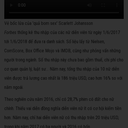
Vẻ bốc lửa của 'quả bom sex' Scarlett Johansson
Forbes
thống kê thu nhập của các nữ diễn viên từ ngày 1/6/2017
tới 1/6/2018 để đưa ra danh sách. Số liệu lấy từ Nielsen,
ComScore, Box Office Mojo và IMDB, cũng như phỏng vấn những
người trong ngành. Số thu nhập này chưa bao gồm thuế, chi phí cho
cơ quan quản lý, luật sư... Năm nay, tổng thu nhập của 10 nữ diễn
viên được trả lương cao nhất là 186 triệu USD, cao hơn 16% so với
năm ngoái.
Theo nghiên cứu năm 2016, chỉ có 28,7% phim có đất cho nữ
chính. Thiếu vai diễn đồng nghĩa diễn viên nữ ít có cơ hội kiếm tiền
hơn. Năm nay, chỉ hai diễn viên nữ có thu nhập trên 20 triệu USD,
trong khi năm 2017 có ba người và 2016 có bốn.