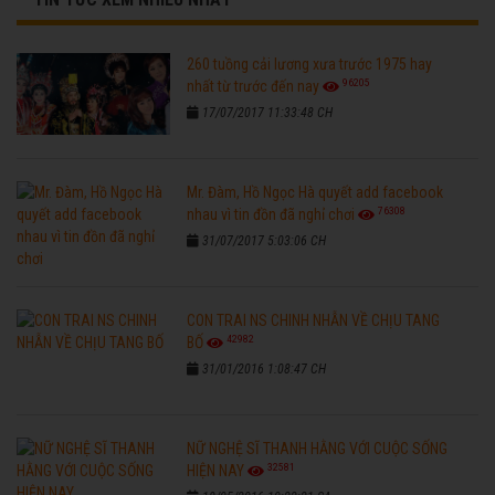
260 tuồng cải lương xưa trước 1975 hay
96205
nhất từ trước đến nay
17/07/2017 11:33:48 CH
Mr. Đàm, Hồ Ngọc Hà quyết add facebook
76308
nhau vì tin đồn đã nghỉ chơi
31/07/2017 5:03:06 CH
CON TRAI NS CHINH NHẪN VỀ CHỊU TANG
42982
BỐ
31/01/2016 1:08:47 CH
NỮ NGHỆ SĨ THANH HẰNG VỚI CUỘC SỐNG
32581
HIỆN NAY