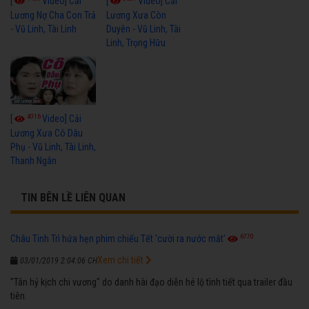
[
Video] Cải
[
Video] Cải
Lương Nợ Cha Con Trả
Lương Xưa Còn
- Vũ Linh, Tài Linh
Duyên - Vũ Linh, Tài
Linh, Trọng Hữu
4016
[
Video] Cải
Lương Xưa Cô Dâu
Phụ - Vũ Linh, Tài Linh,
Thanh Ngân
TIN BÊN LỀ LIÊN QUAN
6770
Châu Tinh Trì hứa hẹn phim chiếu Tết 'cười ra nước mắt'
Xem chi tiết
03/01/2019 2:04:06 CH
"Tân hỷ kịch chi vương" do danh hài đạo diễn hé lộ tình tiết qua trailer đầu
tiên.