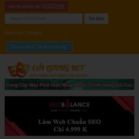
Liên hệ quảng cáo:
0932221090
Đăng nhập
|
Đăng ký
Chia sẻ video "Tôi yêu cải lương".