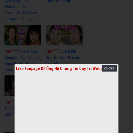
Cảnh-Trọng Hữu
Lương Xưa : Rồi 30
Năm Sau - Minh
Vương Lệ Thủy | cải
lương xã hội hay nhất
9059
7352
[
Video] Bông
[
Video] Khi
Hồng Cài Áo - Vũ Linh,
Hoa Trà Nở - Vũ Linh,
Ngọc Huyền, Ngọc
Tài Linh
Like Fanpage Để Ủng Hộ Chúng Tôi Duy Trì Website
Giàu, Diệp Lang
4110
[
Video] Một
3659
[
Video] Sóng
Thời Phóng Đãng - Vũ
Linh, Tài Linh, Chí Linh
Gió Làng Chài - Vũ
Linh, Tài Linh, Khánh
Tuấn