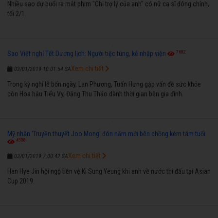
Nhiều sao dự buổi ra mắt phim "Chị trợ lý của anh" có nữ ca sĩ đóng chính,
tối 2/1.
7682
Sao Việt nghỉ Tết Dương lịch: Người tiệc tùng, kẻ nhập viện
Xem chi tiết
03/01/2019 10:01:54 SA
Trong kỳ nghỉ lễ bốn ngày, Lan Phương, Tuấn Hưng gặp vấn đề sức khỏe
còn Hoa hậu Tiểu Vy, Đặng Thu Thảo dành thời gian bên gia đình.
Mỹ nhân 'Truyền thuyết Joo Mong' đón năm mới bên chồng kém tám tuổi
4508
Xem chi tiết
03/01/2019 7:00:42 SA
Han Hye Jin hội ngộ tiền vệ Ki Sung Yeung khi anh về nước thi đấu tại Asian
Cup 2019.