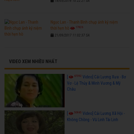
18/05/2016 10:22:21 SA
Ngọc Lan - Thanh Bình chụp ảnh kỷ niệm
17826
thời hẹn hò
21/09/2017 11:02:37 SA
VIDEO XEM NHIỀU NHẤT
67092
[
Video] Cải Lương Xưa - Bơ
Vơ - Lệ Thủy & Minh Vương & Mỹ
Châu
50845
[
Video] Cải Lương Xã Hội -
Không Chồng - Vũ Linh Tài Linh