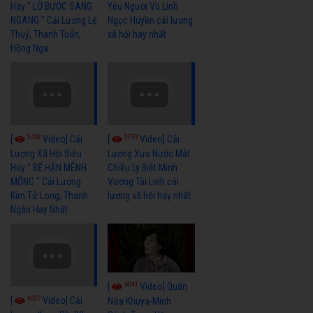
Hay " LỠ BƯỚC SANG
Yêu Người Vũ Linh
NGANG " Cải Lương Lệ
Ngọc Huyền cải lương
Thuỷ, Thanh Tuấn,
xã hội hay nhất
Hồng Nga
5462
5739
[
Video] Cải
[
Video] Cải
Lương Xã Hội Siêu
Lương Xưa Nước Mắt
Hay " BỂ HẬN MÊNH
Chiều Ly Biệt Minh
MÔNG " Cải Lương
Vương Tài Linh cải
Kim Tử Long, Thanh
lương xã hội hay nhất
Ngân Hay Nhất
6041
[
Video] Quán
6327
[
Video] Cải
Nửa Khuya-Minh