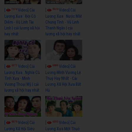
7674
6926
[
Video] Cải
[
Video] Cải
Lương Xưa : Đời Cô
Lương Xưa : Nước Mắt
Diễm - Vũ Linh Tài
Chung Tình - Vũ Linh
Linh | cải lương xã hội
Thanh Ngân | cải
hay nhất
lương xã hội hay nhất
6071
6688
[
Video] Cải
[
Video] Cải
Lương Xưa : Nghĩa Cũ
Lương Minh Vương Lệ
Tình Xưa - Minh
Thuỷ Hay Nhất - Cải
Vương Thoại Mỹ | cải
Lương Xã Hội Xưa Bất
lương xã hội hay nhất
Hủ
6976
6393
[
Video] Cải
[
Video] Cải
Lương Xã Hội Siêu
Lương Xưa Một Thuở