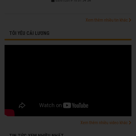
03/01/2019 10:01:54 SA
Xem thêm nhiều tin khác
TÔI YÊU CẢI LƯƠNG
Xem thêm nhiều video khác
TIN TỨC XEM NHIỀU NHẤT