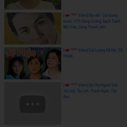
36023
[
Video] Bụi đời - Cải lương
trước 1975 Hùng Cường, Bạch Tuyết,
Mỹ Châu, Dũng Thanh Lâm
34585
[
Video] Cải Lương Xã Hội: SỐ
PHẬN
24592
[
Video] Kẻ Chợ Người Quê -
Vũ Linh, Tài Linh, Thanh Ngân, Tấn
Beo