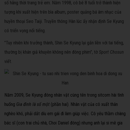
số hãng thời trang trẻ em. Năm 1998, cô bé 8 tuổi trở thành hiện
tượng khi xuất hiện trên bìa album, poster quảng bá âm nhạc của
huyền thoại Seo Taiji. Truyền thông Hàn lúc ấy nhận định Se Kyung
có triển vọng nổi tiếng.
"Tuy nhiên khi trưởng thành, Shin Se Kyung lại gắn liền với tai tiếng,
thường bị khán giả khuyên không nên đóng phim", tờ
Sport Chosun
viết.
Năm 2009,
Se Kyun
g đóng nhân vật cùng tên trong sitcom hài tình
huống
Gia đình là số một
(phần hai). Nhân vật của cô xuất thân
nghèo khó, phải dắt díu em gái đi làm giúp việc. Cô yêu thầm chàng
bác sĩ (con trai chủ nhà, Choi Daniel đóng) nhưng anh lại si mê gia