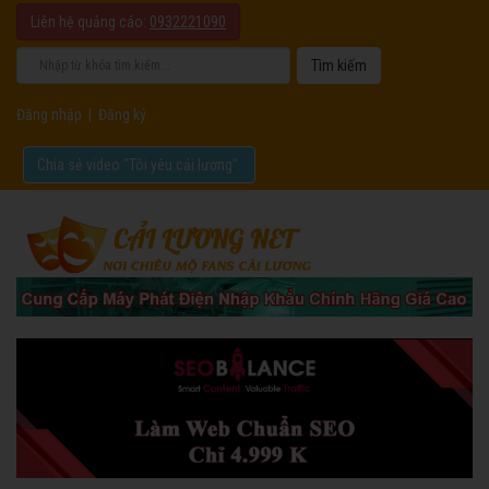
Liên hệ quảng cáo:
0932221090
Đăng nhập
|
Đăng ký
Chia sẻ video "Tôi yêu cải lương".