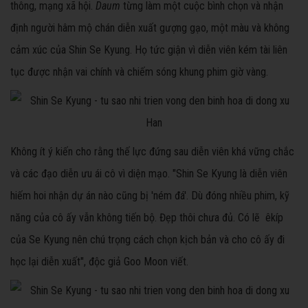
thông, mạng xã hội.
Daum
từng làm một cuộc bình chọn và nhận
định người hâm mộ chán diễn xuất gượng gạo, một màu và không
cảm xúc của Shin Se Kyung. Họ tức giận vì diễn viên kém tài liên
tục được nhận vai chính và chiếm sóng khung phim giờ vàng.
Không ít ý kiến cho rằng thế lực đứng sau diễn viên khá vững chắc
và các đạo diễn ưu ái cô vì diện mạo. "Shin Se Kyung là diễn viên
hiếm hoi nhận dự án nào cũng bị 'ném đá'. Dù đóng nhiều phim, kỹ
năng của cô ấy vẫn không tiến bộ. Đẹp thôi chưa đủ. Có lẽ êkíp
của Se Kyung nên chú trọng cách chọn kịch bản và cho cô ấy đi
học lại diễn xuất", độc giả Goo Moon viết.