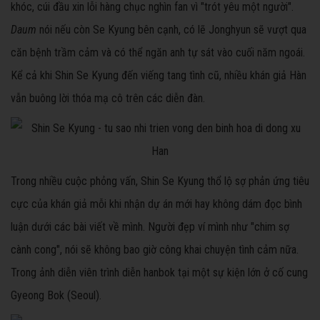
khóc, cúi đầu xin lỗi hàng chục nghìn fan vì "trót yêu một người".
Daum
nói nếu còn Se Kyung bên cạnh, có lẽ Jonghyun sẽ vượt qua
căn bệnh trầm cảm và có thể ngăn anh tự sát vào cuối năm ngoái.
Kể cả khi Shin Se Kyung đến viếng tang tình cũ, nhiều khán giả Hàn
vẫn buông lời thóa mạ cô trên các diễn đàn.
Trong nhiều cuộc phỏng vấn, Shin Se Kyung thổ lộ sợ phản ứng tiêu
cực của khán giả mỗi khi nhận dự án mới hay không dám đọc bình
luận dưới các bài viết về mình. Người đẹp ví mình như "chim sợ
cành cong", nói sẽ không bao giờ công khai chuyện tình cảm nữa.
Trong ảnh diễn viên trình diễn hanbok tại một sự kiện lớn ở cố cung
Gyeong Bok (Seoul).