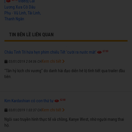
[
Video] Cải
Lương Xưa Cô Dâu
Phụ - Vũ Linh, Tài Linh,
Thanh Ngân
TIN BÊN LỀ LIÊN QUAN
6769
Châu Tinh Trì hứa hẹn phim chiếu Tết 'cười ra nước mắt'
Xem chi tiết
03/01/2019 2:04:06 CH
"Tân hỷ kịch chi vương" do danh hài đạo diễn hé lộ tình tiết qua trailer đầu
tiên.
6268
Kim Kardashian có con thứ tư
Xem chi tiết
03/01/2019 1:03:37 CH
Ngôi sao truyền hình thực tế và chồng, Kanye West, nhờ người mang thai
hộ.