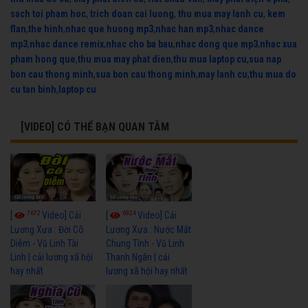
sach toi pham hoc
,
trich doan cai luong
,
thu mua may lanh cu
,
kem
flan
,
the hinh
,
nhac que huong mp3
,
nhac han mp3
,
nhac dance
mp3
,
nhac dance remix
,
nhac cho ba bau
,
nhac dong que mp3
,
nhac xua
pham hong que
,
thu mua may phat dien
,
thu mua laptop cu
,
sua nap
bon cau thong minh
,
sua bon cau thong minh
,
may lanh cu
,
thu mua do
cu tan binh
,
laptop cu
[VIDEO] CÓ THỂ BẠN QUAN TÂM
7672
6924
[
Video] Cải
[
Video] Cải
Lương Xưa : Đời Cô
Lương Xưa : Nước Mắt
Diễm - Vũ Linh Tài
Chung Tình - Vũ Linh
Linh | cải lương xã hội
Thanh Ngân | cải
hay nhất
lương xã hội hay nhất