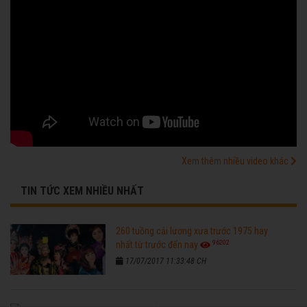
Xem thêm nhiều video khác
TIN TỨC XEM NHIỀU NHẤT
260 tuồng cải lương xưa trước 1975 hay
96202
nhất từ trước đến nay
17/07/2017 11:33:48 CH