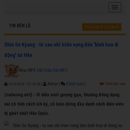
TIN BÊN LỀ
Trang chủ
Tin bên lề
Shin Se Kyung - từ sao nhí triển vọng đến 'bình hoa di
động' xứ Hàn
Nhạc MP3:
Hát Chầu Văn MP3
|
Admin
|
0 bình luận
|
1529 lượt xem
13/12/2018 7:01:20 SA
(cailuong.net) - Vì diễn xuất gượng gạo, thường đóng dạng
vai có tính cách ích kỷ, cô luôn đứng đầu danh sách diễn viên
bị ghét nhất Hàn Quốc.