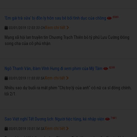
6589
'Em gái trà sữa' bị đồn ly hôn sau bê bối tình dục của chồng
Xem chi tiết
03/01/2019 12:03:33 CH
Mạng xã hội lan truyền tin Chương Trạch Thiên bỏ tỷ phú Lưu Cường Đông
song cha của cô phủ nhận.
6269
Ngô Thanh Vân, Đàm Vĩnh Hưng đi xem phim của Mỹ Tâm
Xem chi tiết
03/01/2019 11:03:00 SA
Nhiều sao dự buổi ra mắt phim "Chị trợ lý của anh" có nữ ca sĩ đóng chính,
tối 2/1.
7681
Sao Việt nghỉ Tết Dương lịch: Người tiệc tùng, kẻ nhập viện
Xem chi tiết
03/01/2019 10:01:54 SA