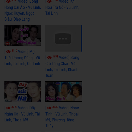
9058
7351
[
Video] Bông
[
Video] Khi
Hồng Cài Áo - Vũ Linh,
Hoa Trà Nở - Vũ Linh,
Ngọc Huyền, Ngọc
Tài Linh
Giàu, Diệp Lang
4110
[
Video] Một
3658
[
Video] Sóng
Thời Phóng Đãng - Vũ
Linh, Tài Linh, Chí Linh
Gió Làng Chài - Vũ
Linh, Tài Linh, Khánh
Tuấn
3768
3439
[
Video] Dãy
[
Video] Nhạc
Ngân Hà - Vũ Linh, Tài
Tình - Vũ Linh, Thoại
Linh, Thoại Mỹ
Mỹ, Phương Hồng
Thủy