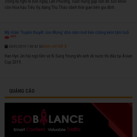
Trong kỳ nghỉ lễ bốn ngày, Lan Phương, Tuấn Hưng gặp vấn đề sức khỏe
còn Hoa hậu Tiểu Vy, Đặng Thu Thảo dành thời gian bên gia đình.
Mỹ nhân 'Truyền thuyết Joo Mong' đón năm mới bên chồng kém tám tuổi
4505
Xem chi tiết
03/01/2019 7:00:42 SA
Han Hye Jin hội ngộ tiền vệ Ki Sung Yeung khi anh về nước thi đấu tại Asian
Cup 2019.
QUẢNG CÁO