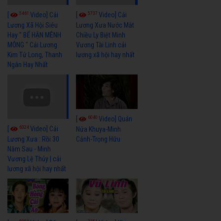
5461
5737
[
Video] Cải
[
Video] Cải
Lương Xã Hội Siêu
Lương Xưa Nước Mắt
Hay " BỂ HẬN MÊNH
Chiều Ly Biệt Minh
MÔNG " Cải Lương
Vương Tài Linh cải
Kim Tử Long, Thanh
lương xã hội hay nhất
Ngân Hay Nhất
6040
[
Video] Quán
6324
[
Video] Cải
Nửa Khuya-Minh
Cảnh-Trọng Hữu
Lương Xưa : Rồi 30
Năm Sau - Minh
Vương Lệ Thủy | cải
lương xã hội hay nhất