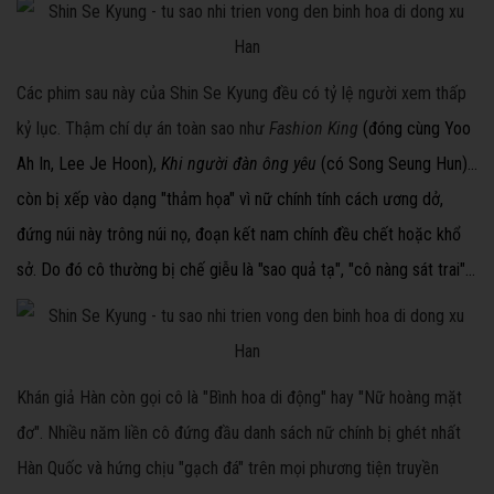
Các phim sau này của Shin Se Kyung đều có tỷ lệ người xem thấp
kỷ lục. Thậm chí dự án toàn sao như
Fashion King
(đóng cùng Yoo
Ah In, Lee Je Hoon),
Khi người đàn ông yêu
(có Song Seung Hun)…
còn bị xếp vào dạng "thảm họa" vì nữ chính tính cách ương dở,
đứng núi này trông núi nọ, đoạn kết nam chính đều chết hoặc khổ
sở. Do đó cô thường bị chế giễu là "sao quả tạ", "cô nàng sát trai"...
Khán giả Hàn còn gọi cô là "Bình hoa di động" hay "Nữ hoàng mặt
đơ". Nhiều năm liền cô đứng đầu danh sách nữ chính bị ghét nhất
Hàn Quốc và hứng chịu "gạch đá" trên mọi phương tiện truyền