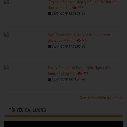
'Em gái trà sữa' bị đồn ly hôn sau bê bối tình
6589
dục của chồng
03/01/2019 12:03:33 CH
Ngô Thanh Vân, Đàm Vĩnh Hưng đi xem
6269
phim của Mỹ Tâm
03/01/2019 11:03:00 SA
Sao Việt nghỉ Tết Dương lịch: Người tiệc
7681
tùng, kẻ nhập viện
03/01/2019 10:01:54 SA
Xem thêm nhiều tin khác
TÔI YÊU CẢI LƯƠNG