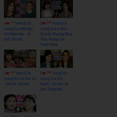
4114
3965
[
Video] Cải
[
Video] Cải
Lương Xưa Hãy Ngủ
Lương Xưa Đi Biển -
Yên Niềm Đau - Vũ
Vũ Linh, Phương Hồng
Linh, Tài Linh
Thủy, Hương Lan,
Thanh Hằng
4433
3600
[
Video] Cải
[
Video] Cải
Lương Nợ Cha Con Trả
Lương Xưa Còn
- Vũ Linh, Tài Linh
Duyên - Vũ Linh, Tài
Linh, Trọng Hữu
4016