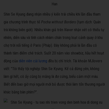
Shin Se Kyung đang nhận nhiều ý kiến trái chiều khi lần đầu tham
gia chương trình thực tế
Pocha w
ithout
Borders
(tạm dịch: Quán
trà không biên giới). Nhiều khán giả trên
Naver
nhận xét cô thiếu tự
nhiên, diễn sâu và tính cách nhàm chán trong loạt cảnh quay ở khu
chợ trời nổi tiếng ở Paris (Pháp). Đây không phải là lần đầu cô
thành tâm điểm chê trách. Suốt 20 năm vào showbiz, hầu hết hoạt
động của
diễn viên cải lương
đều bị chỉ trích. Tài khoản MJlovers
viết: "Tôi thấy tội nghiệp Shin Se Kyung. Kể cả đứng yên, không
làm gì hết, cô ấy cũng bị mắng là đơ cứng, biểu cảm một màu.
Biết đến bao giờ mọi người mới bỏ được thói làm tổn thương người
khác bằng bàn phím?".