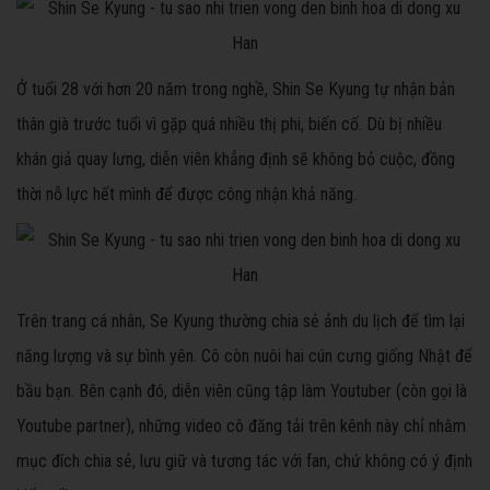
Ở tuổi 28 với hơn 20 năm trong nghề, Shin Se Kyung tự nhận bản
thân già trước tuổi vì gặp quá nhiều thị phi, biến cố. Dù bị nhiều
khán giả quay lưng, diễn viên khẳng định sẽ không bỏ cuộc, đồng
thời nỗ lực hết mình để được công nhận khả năng.
Trên trang cá nhân, Se Kyung thường chia sẻ ảnh du lịch để tìm lại
năng lượng và sự bình yên. Cô còn nuôi hai cún cưng giống Nhật để
bầu bạn. Bên cạnh đó, diễn viên cũng tập làm Youtuber (còn gọi là
Youtube partner), những video cô đăng tải trên kênh này chỉ nhằm
mục đích chia sẻ, lưu giữ và tương tác với fan, chứ không có ý định