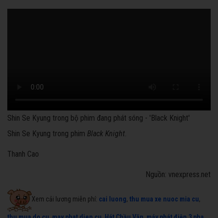
Shin Se Kyung trong bộ phim đang phát sóng - 'Black Knight'
Shin Se Kyung trong phim
Black Knight
.
Thanh Cao
Nguồn: vnexpress.net
Xem cải lương miễn phí:
cai luong
,
thu mua xe nuoc mia cu
,
thu mua do cu
,
may phat dien cu
,
Hát Chầu Văn
,
máy phát điện 3 pha
,