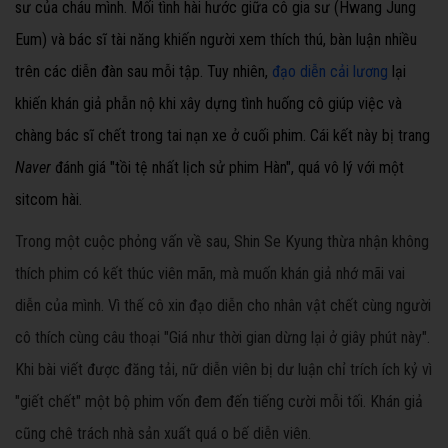
sư của cháu mình. Mối tình hài hước giữa cô gia sư (Hwang Jung
Eum) và bác sĩ tài năng khiến người xem thích thú, bàn luận nhiều
trên các diễn đàn sau mỗi tập. Tuy nhiên,
đạo diễn cải lương
lại
khiến khán giả phẫn nộ khi xây dựng tình huống cô giúp việc và
chàng bác sĩ chết trong tai nạn xe ở cuối phim. Cái kết này bị trang
Naver
đánh giá "tồi tệ nhất lịch sử phim Hàn", quá vô lý với một
sitcom hài.
Trong một cuộc phỏng vấn về sau, Shin Se Kyung thừa nhận không
thích phim có kết thúc viên mãn, mà muốn khán giả nhớ mãi vai
diễn của mình. Vì thế cô xin đạo diễn cho nhân vật chết cùng người
cô thích cùng câu thoại "Giá như thời gian dừng lại ở giây phút này".
Khi bài viết được đăng tải, nữ diễn viên bị dư luận chỉ trích ích kỷ vì
"giết chết" một bộ phim vốn đem đến tiếng cười mỗi tối. Khán giả
cũng chê trách nhà sản xuất quá o bế diễn viên.