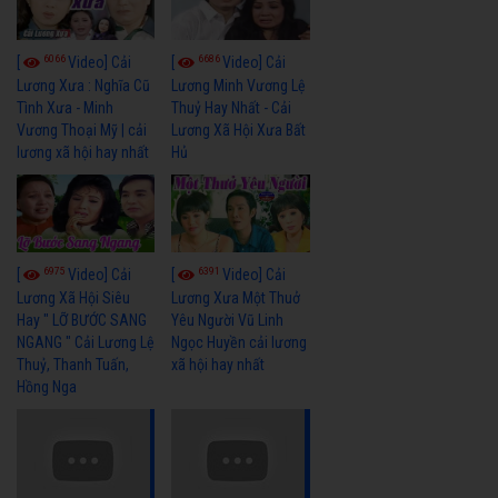
6066
6686
[
Video] Cải
[
Video] Cải
Lương Xưa : Nghĩa Cũ
Lương Minh Vương Lệ
Tình Xưa - Minh
Thuỷ Hay Nhất - Cải
Vương Thoại Mỹ | cải
Lương Xã Hội Xưa Bất
lương xã hội hay nhất
Hủ
6975
6391
[
Video] Cải
[
Video] Cải
Lương Xã Hội Siêu
Lương Xưa Một Thuở
Hay " LỠ BƯỚC SANG
Yêu Người Vũ Linh
NGANG " Cải Lương Lệ
Ngọc Huyền cải lương
Thuỷ, Thanh Tuấn,
xã hội hay nhất
Hồng Nga