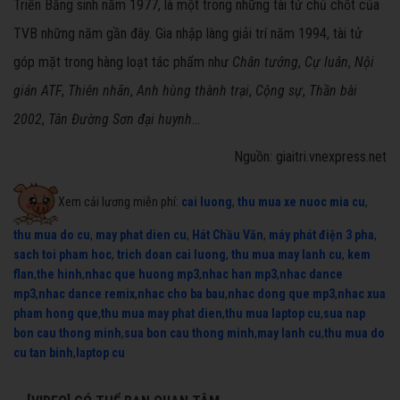
Triển Bằng sinh năm 1977, là một trong những tài tử chủ chốt của
TVB những năm gần đây. Gia nhập làng giải trí năm 1994, tài tử
góp mặt trong hàng loạt tác phẩm như
Chân tướng
,
Cự luân
,
Nội
gián ATF
,
Thiên nhãn
,
Anh hùng thành trại
,
Cộng sự
,
Thần bài
2002
,
Tân Đường Sơn đại huynh
...
Nguồn: giaitri.vnexpress.net
Xem cải lương miễn phí:
cai luong
,
thu mua xe nuoc mia cu
,
thu mua do cu
,
may phat dien cu
,
Hát Chầu Văn
,
máy phát điện 3 pha
,
sach toi pham hoc
,
trich doan cai luong
,
thu mua may lanh cu
,
kem
flan
,
the hinh
,
nhac que huong mp3
,
nhac han mp3
,
nhac dance
mp3
,
nhac dance remix
,
nhac cho ba bau
,
nhac dong que mp3
,
nhac xua
pham hong que
,
thu mua may phat dien
,
thu mua laptop cu
,
sua nap
bon cau thong minh
,
sua bon cau thong minh
,
may lanh cu
,
thu mua do
cu tan binh
,
laptop cu