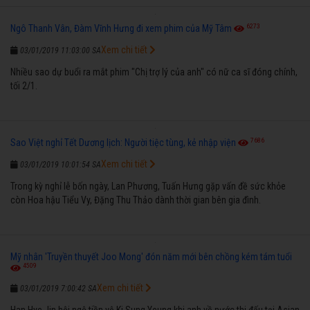
6273
Ngô Thanh Vân, Đàm Vĩnh Hưng đi xem phim của Mỹ Tâm
Xem chi tiết
03/01/2019 11:03:00 SA
Nhiều sao dự buổi ra mắt phim "Chị trợ lý của anh" có nữ ca sĩ đóng chính,
tối 2/1.
7686
Sao Việt nghỉ Tết Dương lịch: Người tiệc tùng, kẻ nhập viện
Xem chi tiết
03/01/2019 10:01:54 SA
Trong kỳ nghỉ lễ bốn ngày, Lan Phương, Tuấn Hưng gặp vấn đề sức khỏe
còn Hoa hậu Tiểu Vy, Đặng Thu Thảo dành thời gian bên gia đình.
Mỹ nhân 'Truyền thuyết Joo Mong' đón năm mới bên chồng kém tám tuổi
4509
Xem chi tiết
03/01/2019 7:00:42 SA
Han Hye Jin hội ngộ tiền vệ Ki Sung Yeung khi anh về nước thi đấu tại Asian