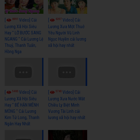
6991
6397
[
Video] Cải
[
Video] Cải
Lương Xã Hội Siêu
Lương Xưa Một Thuở
Hay " LỠ BƯỚC SANG
Yêu Người Vũ Linh
NGANG " Cải Lương Lệ
Ngọc Huyền cải lương
Thuỷ, Thanh Tuấn,
xã hội hay nhất
Hồng Nga
5465
5740
[
Video] Cải
[
Video] Cải
Lương Xã Hội Siêu
Lương Xưa Nước Mắt
Hay " BỂ HẬN MÊNH
Chiều Ly Biệt Minh
MÔNG " Cải Lương
Vương Tài Linh cải
Kim Tử Long, Thanh
lương xã hội hay nhất
Ngân Hay Nhất