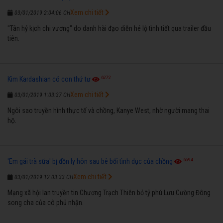
Xem chi tiết
03/01/2019 2:04:06 CH
"Tân hỷ kịch chi vương" do danh hài đạo diễn hé lộ tình tiết qua trailer đầu
tiên.
6272
Kim Kardashian có con thứ tư
Xem chi tiết
03/01/2019 1:03:37 CH
Ngôi sao truyền hình thực tế và chồng, Kanye West, nhờ người mang thai
hộ.
6594
'Em gái trà sữa' bị đồn ly hôn sau bê bối tình dục của chồng
Xem chi tiết
03/01/2019 12:03:33 CH
Mạng xã hội lan truyền tin Chương Trạch Thiên bỏ tỷ phú Lưu Cường Đông
song cha của cô phủ nhận.