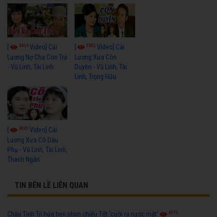
4434
3602
[
Video] Cải
[
Video] Cải
Lương Nợ Cha Con Trả
Lương Xưa Còn
- Vũ Linh, Tài Linh
Duyên - Vũ Linh, Tài
Linh, Trọng Hữu
4020
[
Video] Cải
Lương Xưa Cô Dâu
Phụ - Vũ Linh, Tài Linh,
Thanh Ngân
TIN BÊN LỀ LIÊN QUAN
6775
Châu Tinh Trì hứa hẹn phim chiếu Tết 'cười ra nước mắt'