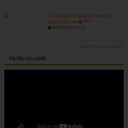
Sao Việt nghỉ Tết Dương lịch: Người tiệc
7686
tùng, kẻ nhập viện
03/01/2019 10:01:54 SA
Xem thêm nhiều tin khác
TÔI YÊU CẢI LƯƠNG