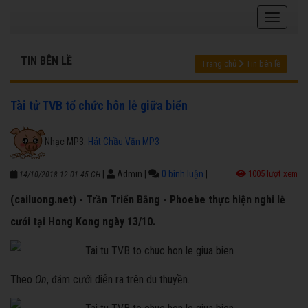
TIN BÊN LỀ
Trang chủ
Tin bên lề
Tài tử TVB tổ chức hôn lễ giữa biển
Nhạc MP3:
Hát Chầu Văn MP3
|
Admin
|
0 bình luận
|
1005 lượt xem
14/10/2018 12:01:45 CH
(cailuong.net) - Trần Triển Bằng - Phoebe thực hiện nghi lễ
cưới tại Hong Kong ngày 13/10.
Theo
On
, đám cưới diễn ra trên du thuyền.