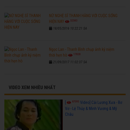
NỮ NGHỆ SĨ THANH HẰNG VỚI CUỘC SỐNG
32583
HIỆN NAY
18/05/2016 10:22:21 SA
Ngọc Lan - Thanh Bình chụp ảnh kỷ niệm
17828
thời hẹn hò
21/09/2017 11:02:37 SA
VIDEO XEM NHIỀU NHẤT
67095
[
Video] Cải Lương Xưa - Bơ
Vơ - Lệ Thủy & Minh Vương & Mỹ
Châu