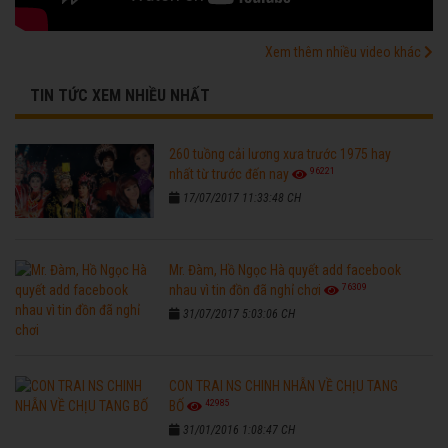
Xem thêm nhiều video khác
TIN TỨC XEM NHIỀU NHẤT
260 tuồng cải lương xưa trước 1975 hay
96221
nhất từ trước đến nay
17/07/2017 11:33:48 CH
Mr. Đàm, Hồ Ngọc Hà quyết add facebook
76309
nhau vì tin đồn đã nghỉ chơi
31/07/2017 5:03:06 CH
CON TRAI NS CHINH NHẪN VỀ CHỊU TANG
42985
BỐ
31/01/2016 1:08:47 CH