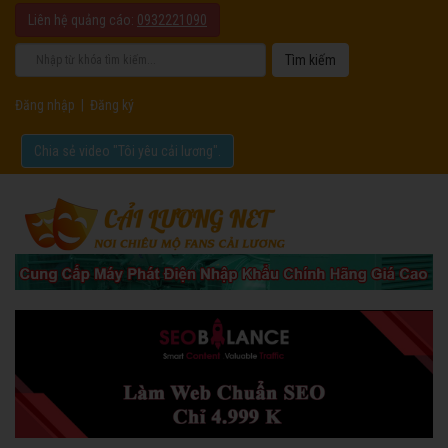
Liên hệ quảng cáo:
0932221090
Đăng nhập
|
Đăng ký
Chia sẻ video "Tôi yêu cải lương".