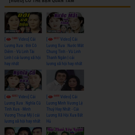
[VIDEO] CÓ THỂ BẠN QUAN TÂM
7688
6937
[
Video] Cải
[
Video] Cải
Lương Xưa : Đời Cô
Lương Xưa : Nước Mắt
Diễm - Vũ Linh Tài
Chung Tình - Vũ Linh
Linh | cải lương xã hội
Thanh Ngân | cải
hay nhất
lương xã hội hay nhất
6083
6698
[
Video] Cải
[
Video] Cải
Lương Xưa : Nghĩa Cũ
Lương Minh Vương Lệ
Tình Xưa - Minh
Thuỷ Hay Nhất - Cải
Vương Thoại Mỹ | cải
Lương Xã Hội Xưa Bất
lương xã hội hay nhất
Hủ