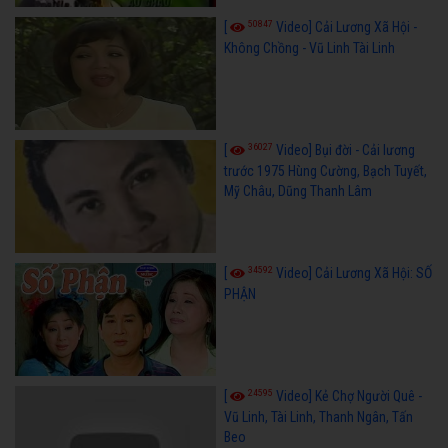
50847
[
Video] Cải Lương Xã Hội -
Không Chồng - Vũ Linh Tài Linh
36027
[
Video] Bụi đời - Cải lương
trước 1975 Hùng Cường, Bạch Tuyết,
Mỹ Châu, Dũng Thanh Lâm
34592
[
Video] Cải Lương Xã Hội: SỐ
PHẬN
24595
[
Video] Kẻ Chợ Người Quê -
Vũ Linh, Tài Linh, Thanh Ngân, Tấn
Beo