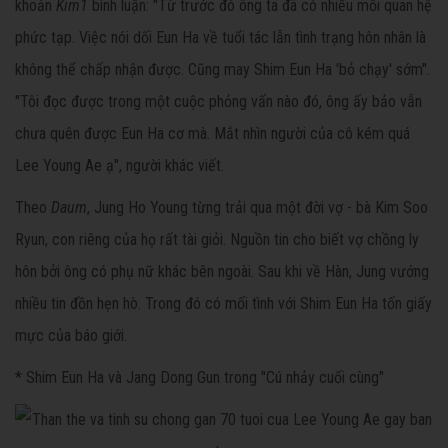
khoản
Kim1
bình luận: "Từ trước đó ông ta đã có nhiều mối quan hệ
phức tạp. Việc nói dối Eun Ha về tuổi tác lẫn tình trạng hôn nhân là
không thể chấp nhận được. Cũng may Shim Eun Ha 'bỏ chạy' sớm".
"Tôi đọc được trong một cuộc phỏng vấn nào đó, ông ấy bảo vẫn
chưa quên được Eun Ha cơ mà. Mắt nhìn người của cô kém quá
Lee Young Ae ạ", người khác viết.
Theo
Daum
, Jung Ho Young từng trải qua một đời vợ - bà Kim Soo
Ryun, con riêng của họ rất tài giỏi. Nguồn tin cho biết vợ chồng ly
hôn bởi ông có phụ nữ khác bên ngoài. Sau khi về Hàn, Jung vướng
nhiều tin đồn hẹn hò. Trong đó có mối tình với Shim Eun Ha tốn giấy
mực của báo giới.
* Shim Eun Ha và Jang Dong Gun trong "Cú nhảy cuối cùng"