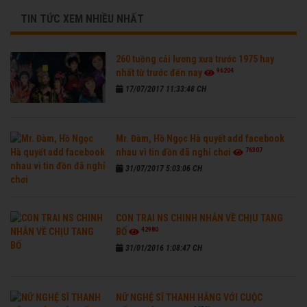
TIN TỨC XEM NHIỀU NHẤT
260 tuồng cải lương xưa trước 1975 hay
96204
nhất từ trước đến nay
17/07/2017 11:33:48 CH
Mr. Đàm, Hồ Ngọc Hà quyết add facebook
76307
nhau vì tin đồn đã nghỉ chơi
31/07/2017 5:03:06 CH
CON TRAI NS CHINH NHẪN VỀ CHỊU TANG
42980
BỐ
31/01/2016 1:08:47 CH
NỮ NGHỆ SĨ THANH HẰNG VỚI CUỘC