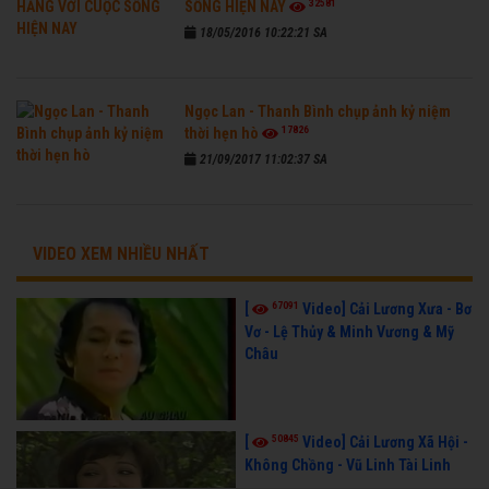
32581
SỐNG HIỆN NAY
18/05/2016 10:22:21 SA
Ngọc Lan - Thanh Bình chụp ảnh kỷ niệm
17826
thời hẹn hò
21/09/2017 11:02:37 SA
VIDEO XEM NHIỀU NHẤT
67091
[
Video] Cải Lương Xưa - Bơ
Vơ - Lệ Thủy & Minh Vương & Mỹ
Châu
50845
[
Video] Cải Lương Xã Hội -
Không Chồng - Vũ Linh Tài Linh