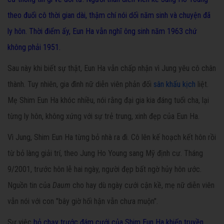
theo đuổi cô thời gian dài, thậm chí nói dối năm sinh và chuyện đã
ly hôn. Thời điểm ấy, Eun Ha vẫn nghĩ ông sinh năm 1963 chứ
không phải 1951.
Sau này khi biết sự thật, Eun Ha vẫn chấp nhận vì Jung yêu cô chân
thành. Tuy nhiên, gia đình nữ diễn viên phản đối
sân khấu kịch
liệt.
Mẹ Shim Eun Ha khóc nhiều, nói rằng đại gia kia đáng tuổi cha, lại
từng ly hôn, không xứng với sự trẻ trung, xinh đẹp của Eun Ha.
Vì Jung, Shim Eun Ha từng bỏ nhà ra đi. Cô lên kế hoạch kết hôn rồi
từ bỏ làng giải trí, theo Jung Ho Young sang Mỹ định cư. Tháng
9/2001, trước hôn lễ hai ngày, người đẹp bất ngờ hủy hôn ước.
Nguồn tin của
Daum
cho hay dù ngày cưới cận kề, mẹ nữ diễn viên
vẫn nói với con "bây giờ hối hận vẫn chưa muộn".
Sự việc
bỏ chạy trước đám cưới
của Shim Eun Ha khiến truyền