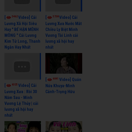
5462
5738
[
Video] Cải
[
Video] Cải
Lương Xã Hội Siêu
Lương Xưa Nước Mắt
Hay " BỂ HẬN MÊNH
Chiều Ly Biệt Minh
MÔNG " Cải Lương
Vương Tài Linh cải
Kim Tử Long, Thanh
lương xã hội hay
Ngân Hay Nhất
nhất
6041
[
Video] Quán
6325
[
Video] Cải
Nửa Khuya-Minh
Cảnh-Trọng Hữu
Lương Xưa : Rồi 30
Năm Sau - Minh
Vương Lệ Thủy | cải
lương xã hội hay
nhất