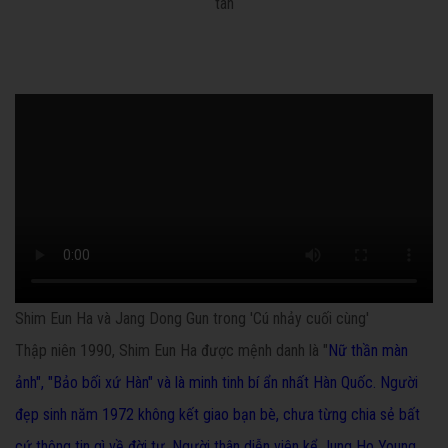
Shim Eun Ha và Jang Dong Gun trong 'Cú nhảy cuối cùng'
Thập niên 1990, Shim Eun Ha được mệnh danh là "
Nữ thần màn
ảnh", "Bảo bối xứ Hàn" và là
minh tinh bí ẩn nhất Hàn Quốc. Người
đẹp sinh năm 1972 không kết giao bạn bè, chưa từng chia sẻ bất
cứ thông tin gì về đời tư. Người thân diễn viên kể Jung Ho Young