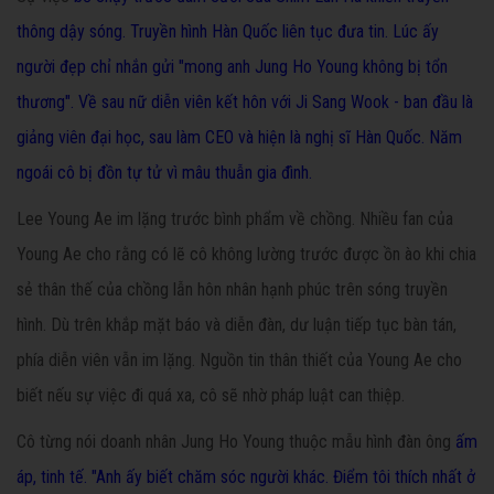
thông dậy sóng. Truyền hình Hàn Quốc liên tục đưa tin. Lúc ấy
người đẹp chỉ nhắn gửi "mong anh Jung Ho Young không bị tổn
thương". Về sau nữ diễn viên kết hôn với Ji Sang Wook - ban đầu là
giảng viên đại học, sau làm CEO và hiện là nghị sĩ Hàn Quốc. Năm
ngoái cô bị đồn
tự tử vì mâu thuẫn gia đình.
Lee Young Ae im lặng trước bình phẩm về chồng. Nhiều fan của
Young Ae cho rằng có lẽ cô không lường trước được ồn ào khi chia
sẻ thân thế của chồng lẫn hôn nhân hạnh phúc trên sóng truyền
hình. Dù trên khắp mặt báo và diễn đàn, dư luận tiếp tục bàn tán,
phía diễn viên vẫn im lặng. Nguồn tin thân thiết của Young Ae cho
biết nếu sự việc đi quá xa, cô sẽ nhờ pháp luật can thiệp.
Cô từng nói doanh nhân Jung Ho Young thuộc mẫu hình đàn ông
ấm
áp, tinh tế. "Anh ấy biết chăm sóc người khác. Điểm tôi thích nhất ở