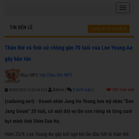
TIN BÊN LỀ
Trang chủ
Tin bên lề
Thân thế và tình sử chồng gần 70 tuổi của Lee Young Ae
gây bàn tán
Nhạc MP3:
Hát Chầu Văn MP3
|
Admin
|
0 bình luận
|
1061 lượt xem
30/09/2018 12:02:44 CH
(cailuong.net) - Doanh nhân Jung Ho Young hơn mỹ nhân "Dae
Jang Geum" 20 tuổi, có một đời vợ lẫn con riêng và từng cưới
hụt minh tinh Shim Eun Ha.
Hôm 25/9, Lee Young Ae gây bất ngờ khi lần đầu tiết lộ thân thế