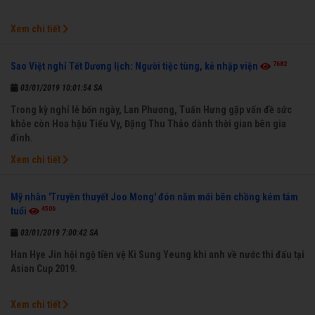
Xem chi tiết
7682
Sao Việt nghỉ Tết Dương lịch: Người tiệc tùng, kẻ nhập viện
03/01/2019 10:01:54 SA
Trong kỳ nghỉ lễ bốn ngày, Lan Phương, Tuấn Hưng gặp vấn đề sức
khỏe còn Hoa hậu Tiểu Vy, Đặng Thu Thảo dành thời gian bên gia
đình.
Xem chi tiết
Mỹ nhân 'Truyền thuyết Joo Mong' đón năm mới bên chồng kém tám
4506
tuổi
03/01/2019 7:00:42 SA
Han Hye Jin hội ngộ tiền vệ Ki Sung Yeung khi anh về nước thi đấu tại
Asian Cup 2019.
Xem chi tiết