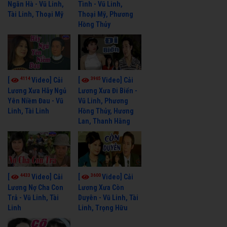
Ngân Hà - Vũ Linh,
Tình - Vũ Linh,
Tài Linh, Thoại Mỹ
Thoại Mỹ, Phương
Hồng Thủy
4114
3965
[
Video] Cải
[
Video] Cải
Lương Xưa Hãy Ngủ
Lương Xưa Đi Biển -
Yên Niềm Đau - Vũ
Vũ Linh, Phương
Linh, Tài Linh
Hồng Thủy, Hương
Lan, Thanh Hằng
4433
3600
[
Video] Cải
[
Video] Cải
Lương Nợ Cha Con
Lương Xưa Còn
Trả - Vũ Linh, Tài
Duyên - Vũ Linh, Tài
Linh
Linh, Trọng Hữu