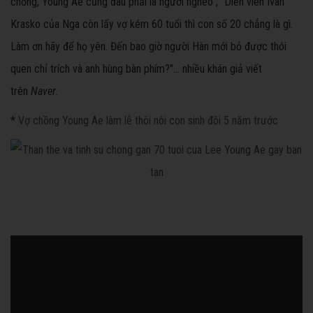
chồng, Young Ae cũng đâu phải là người nghèo", "Diễn viên Ivan
Krasko của Nga còn lấy vợ kém 60 tuổi thì con số 20 chẳng là gì.
Làm ơn hãy để họ yên. Đến bao giờ người Hàn mới bỏ được thói
quen chỉ trích và anh hùng bàn phím?"... nhiều khán giả viết
trên
Naver
.
*
Vợ chồng Young Ae làm lễ thôi nôi con sinh đôi 5 năm trước