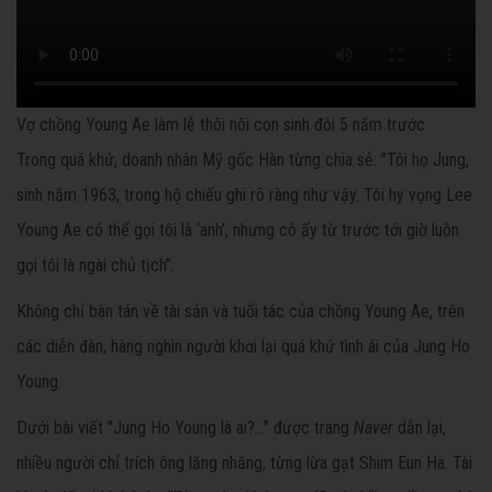
Vợ chồng Young Ae làm lễ thôi nôi con sinh đôi 5 năm trước
Trong quá khứ, doanh nhân Mỹ gốc Hàn từng chia sẻ: "Tôi họ Jung,
sinh năm 1963, trong hộ chiếu ghi rõ ràng như vậy. Tôi hy vọng Lee
Young Ae có thể gọi tôi là ‘anh’, nhưng cô ấy từ trước tới giờ luôn
gọi tôi là ngài chủ tịch”.
Không chỉ bàn tán về tài sản và tuổi tác của chồng Young Ae, trên
các diễn đàn, hàng nghìn người khơi lại quá khứ tình ái của Jung Ho
Young.
Dưới bài viết "Jung Ho Young là ai?..." được trang
Naver
dẫn lại,
nhiều người chỉ trích ông lăng nhăng, từng lừa gạt Shim Eun Ha. Tài