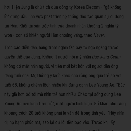
hơi. Hiện Jung là chủ tịch của công ty Korea Elecom - "gã khổng
lồ" đứng đầu lĩnh vực phát triển hệ thống đào tạo quân sự di động
tại Hàn. Khối tài sản ước tính của doanh nhân khoảng 2 nghìn tỷ
won - con số khiến người Hàn choáng váng, theo
Naver
.
Trên các diễn đàn, hàng trăm nghìn fan bày tỏ ngỡ ngàng trước
quyền thế của Jung. Không ít người nói mỹ nhân
Dae Jang Geum
không có mắt nhìn người, vì tiền mới kết hôn với người đàn ông
đáng tuổi cha. Một luồng ý kiến khác cho rằng ông quá trẻ so với
tuổi 68, không chênh lệch nhiều khi đứng cạnh Lee Young Ae. "Bác
này già hơn bố tôi mà nhìn trẻ hơn nhiều. Chắc tại sống cùng Lee
Young Ae nên luôn tươi trẻ", một người bình luận. Số khác cho rằng
khoảng cách 20 tuổi không phải là vấn đề trong tình yêu. "Hãy nhìn
đi, họ hạnh phúc mà, sao lại cứ lôi tiền bạc vào. Trước khi lấy