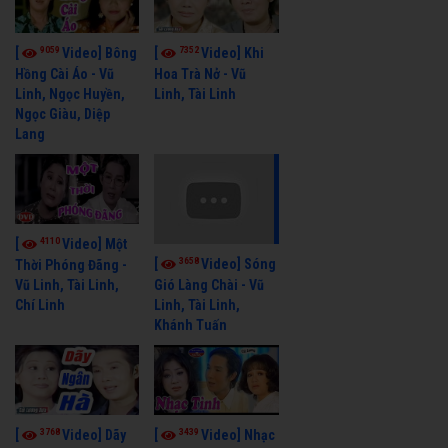
9059
7352
[
Video] Bông
[
Video] Khi
Hồng Cài Áo - Vũ
Hoa Trà Nở - Vũ
Linh, Ngọc Huyền,
Linh, Tài Linh
Ngọc Giàu, Diệp
Lang
4110
[
Video] Một
3658
[
Video] Sóng
Thời Phóng Đãng -
Vũ Linh, Tài Linh,
Gió Làng Chài - Vũ
Chí Linh
Linh, Tài Linh,
Khánh Tuấn
3768
3439
[
Video] Dãy
[
Video] Nhạc