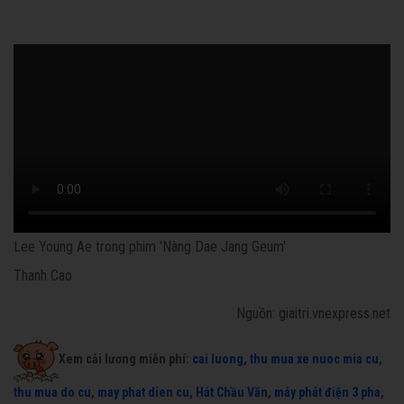
Lee Young Ae trong phim 'Nàng Dae Jang Geum'
Thanh Cao
Nguồn: giaitri.vnexpress.net
Xem cải lương miễn phí:
cai luong
,
thu mua xe nuoc mia cu
,
thu mua do cu
,
may phat dien cu
,
Hát Chầu Văn
,
máy phát điện 3 pha
,