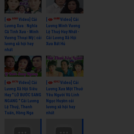
6069
6688
[
Video] Cải
[
Video] Cải
Lương Xưa : Nghĩa
Lương Minh Vương
Cũ Tình Xưa - Minh
Lệ Thuỷ Hay Nhất -
Vương Thoại Mỹ | cải
Cải Lương Xã Hội
lương xã hội hay
Xưa Bất Hủ
nhất
6976
6392
[
Video] Cải
[
Video] Cải
Lương Xã Hội Siêu
Lương Xưa Một Thuở
Hay " LỠ BƯỚC SANG
Yêu Người Vũ Linh
NGANG " Cải Lương
Ngọc Huyền cải
Lệ Thuỷ, Thanh
lương xã hội hay
Tuấn, Hồng Nga
nhất