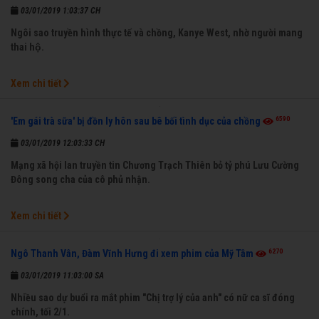
03/01/2019 1:03:37 CH
Ngôi sao truyền hình thực tế và chồng, Kanye West, nhờ người mang
thai hộ.
Xem chi tiết
6590
'Em gái trà sữa' bị đồn ly hôn sau bê bối tình dục của chồng
03/01/2019 12:03:33 CH
Mạng xã hội lan truyền tin Chương Trạch Thiên bỏ tỷ phú Lưu Cường
Đông song cha của cô phủ nhận.
Xem chi tiết
6270
Ngô Thanh Vân, Đàm Vĩnh Hưng đi xem phim của Mỹ Tâm
03/01/2019 11:03:00 SA
Nhiều sao dự buổi ra mắt phim "Chị trợ lý của anh" có nữ ca sĩ đóng
chính, tối 2/1.