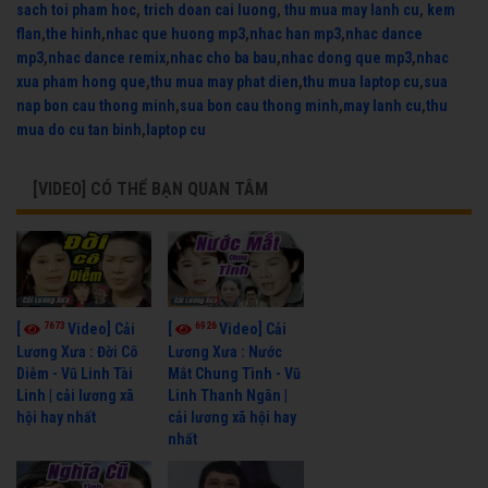
sach toi pham hoc
,
trich doan cai luong
,
thu mua may lanh cu
,
kem
flan
,
the hinh
,
nhac que huong mp3
,
nhac han mp3
,
nhac dance
mp3
,
nhac dance remix
,
nhac cho ba bau
,
nhac dong que mp3
,
nhac
xua pham hong que
,
thu mua may phat dien
,
thu mua laptop cu
,
sua
nap bon cau thong minh
,
sua bon cau thong minh
,
may lanh cu
,
thu
mua do cu tan binh
,
laptop cu
[VIDEO] CÓ THỂ BẠN QUAN TÂM
7673
6926
[
Video] Cải
[
Video] Cải
Lương Xưa : Đời Cô
Lương Xưa : Nước
Diễm - Vũ Linh Tài
Mắt Chung Tình - Vũ
Linh | cải lương xã
Linh Thanh Ngân |
hội hay nhất
cải lương xã hội hay
nhất