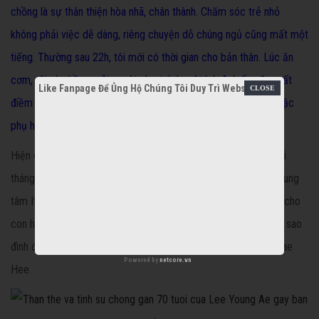
chồng là sự thân thiện hòa nhã, chân thành. Chăm sóc trẻ nhỏ
không phải việc dễ dàng, riêng chuyện dỗ chúng ngủ cũng mất một
tiếng. Thường sau 22h, tôi mới có thời gian cho bản thân. Lúc ăn
cơm, tôi và chồng mỗi người phụ trách một bé. Anh ấy cũng rất
Like Fanpage Để Ủng Hộ Chúng Tôi Duy Trì Website
điềm đạm khi dạy bảo con cái, có lẽ chúng tôi đều là những bậc
phụ huynh không biết giận dữ", cô nói.
Hiện con song sinh của vợ chồng minh tinh đã vào lớp một. Vài
tháng trước, gia đình cô quyết định chuyển từ nông thôn lên trung
tâm Itaewon - phố Tây của thủ đô Seoul (Hàn Quốc) - để tiện cho
con học tập. Khu nhà giàu này cũng là chốn đi về của các cặp sao
đình đám như: Song Hye Kyo - Song Joong Ki, Bi Rain - Kim Tae
Powered by
netcore.vn
Hee.