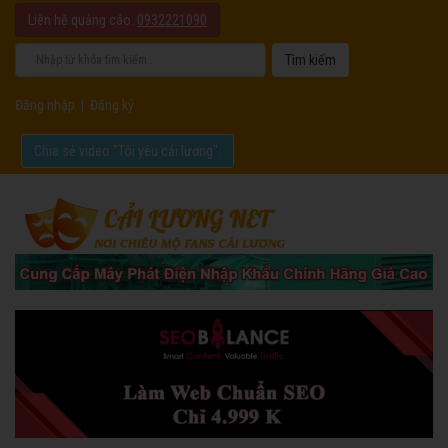
Liên hệ quảng cáo:
0932221090
Đăng nhập
|
Đăng ký
Chia sẻ video "Tôi yêu cải lương".