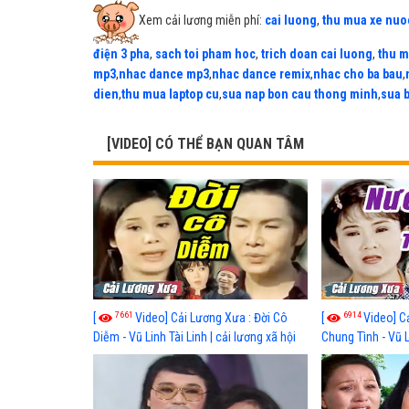
Xem cải lương miễn phí:
cai luong
,
thu mua xe nuo
điện 3 pha
,
sach toi pham hoc
,
trich doan cai luong
,
thu m
mp3
,
nhac dance mp3
,
nhac dance remix
,
nhac cho ba bau
,
dien
,
thu mua laptop cu
,
sua nap bon cau thong minh
,
sua 
[VIDEO] CÓ THỂ BẠN QUAN TÂM
7661
6914
[
Video] Cải Lương Xưa : Đời Cô
[
Video] C
Diễm - Vũ Linh Tài Linh | cải lương xã hội
Chung Tình - Vũ 
hay nhất
lương xã hội hay