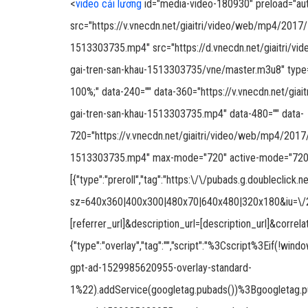
<
video cải lương
id="media-video-180930" preload="auto"
src="https://v.vnecdn.net/giaitri/video/web/mp4/2017
1513303735.mp4" src="https://d.vnecdn.net/giaitri/v
gai-tren-san-khau-1513303735/vne/master.m3u8" type="
100%;" data-240="" data-360="https://v.vnecdn.net/gi
gai-tren-san-khau-1513303735.mp4" data-480="" data-
720="https://v.vnecdn.net/giaitri/video/web/mp4/2017
1513303735.mp4" max-mode="720" active-mode="720" ad
[{"type":"preroll","tag":"https:\/\/pubads.g.doubleclick
sz=640x360|400x300|480x70|640x480|320x180&iu=\/27
[referrer_url]&description_url=[description_url]&correlat
{"type":"overlay","tag":"","script":"%3Cscript%
gpt-ad-1529985620955-overlay-standard-
1%22).addService(googletag.pubads())%3Bgoogletag