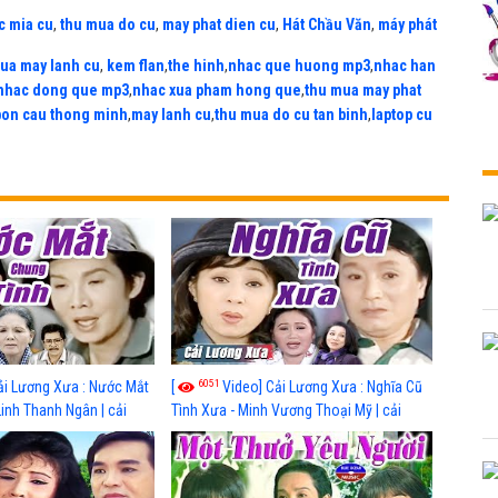
c mia cu
,
thu mua do cu
,
may phat dien cu
,
Hát Chầu Văn
,
máy phát
ua may lanh cu
,
kem flan
,
the hinh
,
nhac que huong mp3
,
nhac han
nhac dong que mp3
,
nhac xua pham hong que
,
thu mua may phat
bon cau thong minh
,
may lanh cu
,
thu mua do cu tan binh
,
laptop cu
6051
ải Lương Xưa : Nước Mắt
[
Video] Cải Lương Xưa : Nghĩa Cũ
Linh Thanh Ngân | cải
Tình Xưa - Minh Vương Thoại Mỹ | cải
 nhất
lương xã hội hay nhất