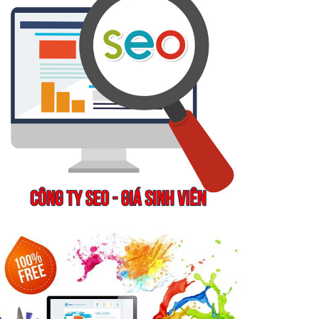
g.display(%22div-
}]}'