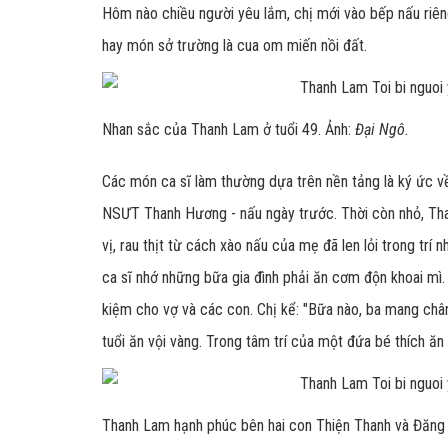
Hôm nào chiều người yêu lắm, chị mới vào bếp nấu riêng
hay món sở trường là cua om miến nồi đất.
Nhan sắc của Thanh Lam ở tuổi 49. Ảnh:
Đại Ngô.
Các món ca sĩ làm thường dựa trên nền tảng là ký ức v
NSƯT Thanh Hương - nấu ngày trước. Thời còn nhỏ, Th
vị, rau thịt từ cách xào nấu của mẹ đã len lỏi trong trí 
ca sĩ nhớ những bữa gia đình phải ăn cơm độn khoai mì. 
kiệm cho vợ và các con. Chị kể: "Bữa nào, ba mang chân
tuổi ăn vội vàng. Trong tâm trí của một đứa bé thích ăn
Thanh Lam hạnh phúc bên hai con Thiện Thanh và Đăng