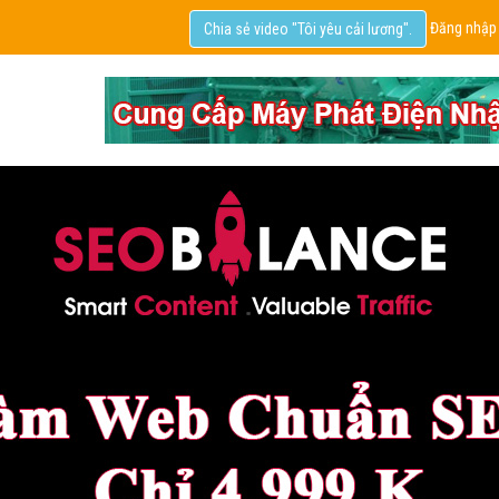
Đăng nhập
Chia sẻ video "Tôi yêu cải lương".