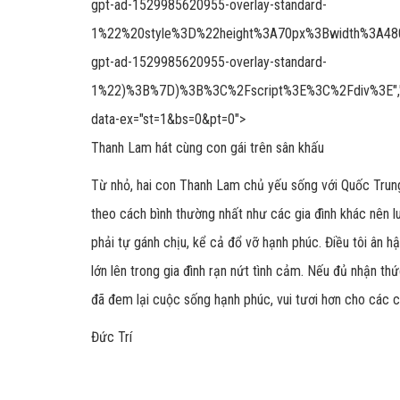
gpt-ad-1529985620955-overlay-standard-
1%22%20style%3D%22height%3A70px%3Bwidth%3A480px
gpt-ad-1529985620955-overlay-standard-
1%22)%3B%7D)%3B%3C%2Fscript%3E%3C%2Fdiv%3E","size":"
data-ex="st=1&bs=0&pt=0">
Thanh Lam hát cùng con gái trên sân khấu
Từ nhỏ, hai con Thanh Lam chủ yếu sống với Quốc Trun
theo cách bình thường nhất như các gia đình khác nên lu
phải tự gánh chịu, kể cả đổ vỡ hạnh phúc. Điều tôi ân 
lớn lên trong gia đình rạn nứt tình cảm. Nếu đủ nhận thức
đã đem lại cuộc sống hạnh phúc, vui tươi hơn cho các c
Đức Trí