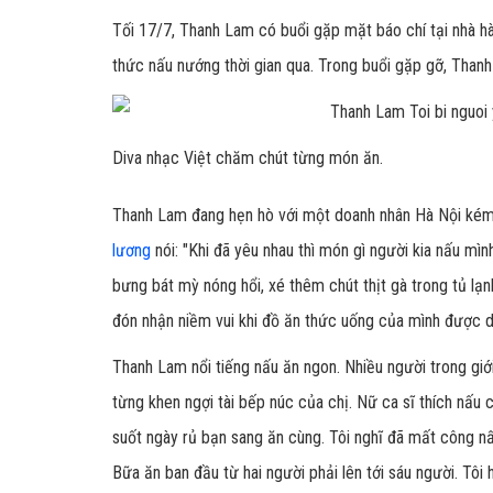
Tối 17/7, Thanh Lam có buổi gặp mặt báo chí tại nhà hà
thức nấu nướng thời gian qua. Trong buổi gặp gỡ, Than
Diva nhạc Việt chăm chút từng món ăn.
Thanh Lam đang hẹn hò với một doanh nhân Hà Nội kém t
lương
nói: "Khi đã yêu nhau thì món gì người kia nấu mì
bưng bát mỳ nóng hổi, xé thêm chút thịt gà trong tủ lạnh 
đón nhận niềm vui khi đồ ăn thức uống của mình được d
Thanh Lam nổi tiếng nấu ăn ngon. Nhiều người trong gi
từng khen ngợi tài bếp núc của chị. Nữ ca sĩ thích nấu ch
suốt ngày rủ bạn sang ăn cùng. Tôi nghĩ đã mất công nấu
Bữa ăn ban đầu từ hai người phải lên tới sáu người. Tôi