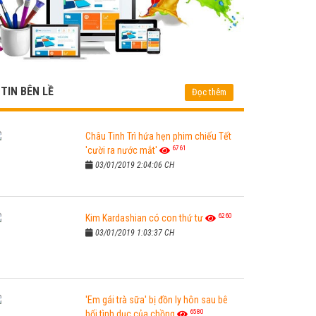
TIN BÊN LỀ
Đọc thêm
Châu Tinh Trì hứa hẹn phim chiếu Tết
6761
'cười ra nước mắt'
03/01/2019 2:04:06 CH
6260
Kim Kardashian có con thứ tư
03/01/2019 1:03:37 CH
'Em gái trà sữa' bị đồn ly hôn sau bê
6580
bối tình dục của chồng