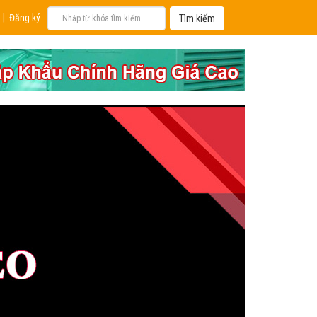
|
Đăng ký