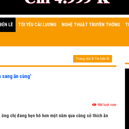
BÊN LỀ
TÔI YÊU CẢI LƯƠNG
NGHỆ THUẬT TRUYỀN THỐNG
T
Trang chủ
Tin bên lề
n sang ăn cùng'
984 lượt xem
àn ông chị đang hẹn hò hơn một năm qua cùng sở thích ăn