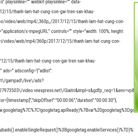
 playsinline="" webkit-playsinline="" data-
/12/15/thanh-lam-hat-cung-con-gai-tren-san-khau-
ideo/video/web/mp4/,360p,,/2017/12/15/thanh-lam-hat-cung-con-
application/x-mpegURL" controls="" style="width: 100%; height:
aitri/video/web/mp4/360p/2017/12/15/thanh-lam-hat-cung-con-
/12/15/thanh-lam-hat-cung-con-gai-tren-san-khau-
s='' adsconfig='{"adlist":
.net\/gampad\/live\/ads?
973503\/video.vnexpress.net\/Giaitri&impl=s&gdfp_req=1&env=vp&out
or=[timestamp]","skipOffset":"00:00:06","duration":"00:00:30"},
3Eif(!window.googletag%7C%7C!googletag.apiReady)%7Bvar%20goog
.pubads().enableSingleRequest()%3Bgoogletag.enableServices()%7D)