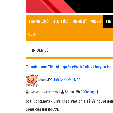
TRANG CHỦ
TIN TỨC
NGHỆ SĨ
VIDEO
TIN 
SEO
TIN BÊN LỀ
Thanh Lam: 'Tôi bị người yêu trách vì hay rủ bạ
Nhạc MP3:
Hát Chầu Văn MP3
|
Admin
|
0 bình luận
|
19/07/2018 10:02:16 SA
(cailuong.net) - Diva nhạc Việt chia sẻ về người đ
uống của hai người.