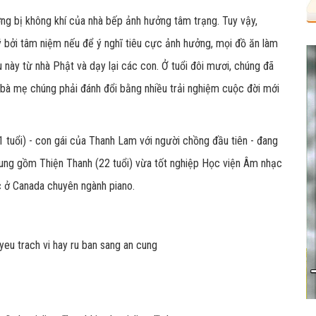
ờng bị không khí của nhà bếp ảnh hưởng tâm trạng. Tuy vậy,
 bởi tâm niệm nếu để ý nghĩ tiêu cực ảnh hưởng, mọi đồ ăn làm
u này từ nhà Phật và dạy lại các con. Ở tuổi đôi mươi, chúng đã
 bà mẹ chúng phải đánh đổi bằng nhiều trải nghiệm cuộc đời mới
1 tuổi) - con gái của Thanh Lam với người chồng đầu tiên - đang
Trung gồm Thiện Thanh (22 tuổi) vừa tốt nghiệp Học viện Âm nhạc
c ở Canada chuyên ngành piano.