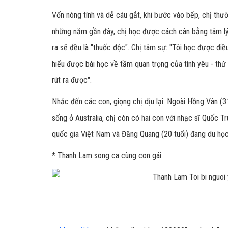
Vốn nóng tính và dễ cáu gắt, khi bước vào bếp, chị thư
những năm gần đây, chị học được cách cân bằng tâm lý
ra sẽ đều là "thuốc độc". Chị tâm sự: "Tôi học được điề
hiểu được bài học về tầm quan trọng của tình yêu - thứ
rút ra được".
Nhắc đến các con, giọng chị dịu lại. Ngoài Hồng Vân (3
sống ở Australia, chị còn có hai con với nhạc sĩ Quốc 
quốc gia Việt Nam và Đăng Quang (20 tuổi) đang du họ
* Thanh Lam song ca cùng con gái