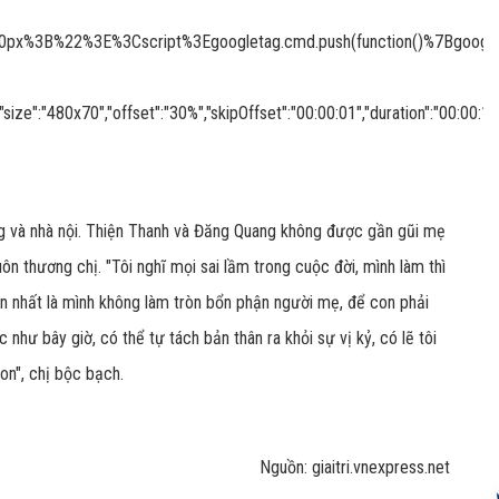
%3B%22%3E%3Cscript%3Egoogletag.cmd.push(function()%7Bgoogleta
480x70","offset":"30%","skipOffset":"00:00:01","duration":"00:00:15"
g và nhà nội. Thiện Thanh và Đăng Quang không được gần gũi mẹ
ôn thương chị. "Tôi nghĩ mọi sai lầm trong cuộc đời, mình làm thì
hận nhất là mình không làm tròn bổn phận người mẹ, để con phải
 như bây giờ, có thể tự tách bản thân ra khỏi sự vị kỷ, có lẽ tôi
on", chị bộc bạch.
Nguồn: giaitri.vnexpress.net