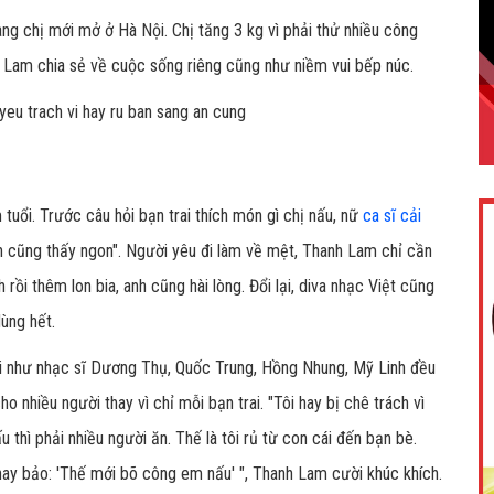
ng chị mới mở ở Hà Nội. Chị tăng 3 kg vì phải thử nhiều công
h Lam chia sẻ về cuộc sống riêng cũng như niềm vui bếp núc.
uổi. Trước câu hỏi bạn trai thích món gì chị nấu, nữ
ca sĩ cải
nh cũng thấy ngon". Người yêu đi làm về mệt, Thanh Lam chỉ cần
rồi thêm lon bia, anh cũng hài lòng. Đổi lại, diva nhạc Việt cũng
ùng hết.
ới như nhạc sĩ Dương Thụ, Quốc Trung, Hồng Nhung, Mỹ Linh đều
o nhiều người thay vì chỉ mỗi bạn trai. "Tôi hay bị chê trách vì
 thì phải nhiều người ăn. Thế là tôi rủ từ con cái đến bạn bè.
 hay bảo: 'Thế mới bõ công em nấu' ", Thanh Lam cười khúc khích.