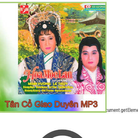
put=vast&unviewed_position_start=1&url=
letag%3Dgoogletag%7C%7C%7Bcmd%3A%5B%5D%7D%2Csb%3Ddocument.get
%3B%3C%2Fscript%3E%3Cdiv%20id%3D%22div-