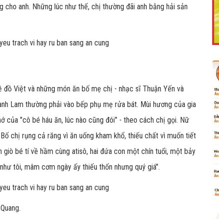
 cho anh. Những lúc như thế, chị thường đãi anh bằng hải sản
Like Fanpage Để Ủng Hộ Chúng Tôi Duy Trì Website
ề đồ Việt và những món ăn bố mẹ chị - nhạc sĩ Thuận Yến và
anh Lam thường phải vào bếp phụ mẹ rửa bát. Mùi hương của gia
nhớ của "cô bé háu ăn, lúc nào cũng đói" - theo cách chị gọi. Nữ
Bố chị rụng cả răng vì ăn uống kham khổ, thiếu chất vì muốn tiết
 giò bé tí về hầm cùng atisô, hai đứa con một chín tuổi, một bảy
 như tôi, mâm cơm ngày ấy thiếu thốn nhưng quý giá".
Powered by
netcore.vn
 Quang.