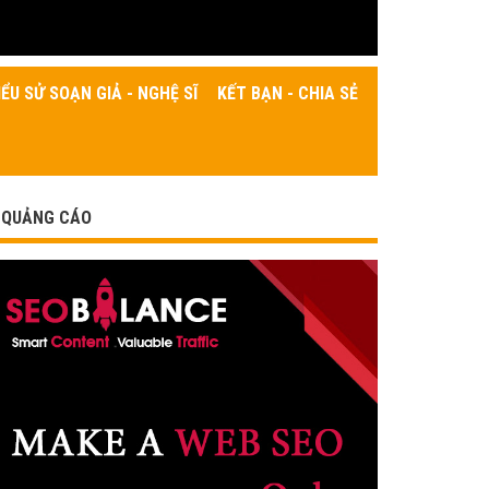
IỂU SỬ SOẠN GIẢ - NGHỆ SĨ
KẾT BẠN - CHIA SẺ
QUẢNG CÁO