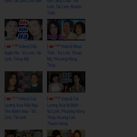
Linh, Tài Linh, Chí Linh
Gió Làng Chài - Vũ
Linh, Tài Linh, Khánh
Tuấn
3768
3439
[
Video] Dãy
[
Video] Nhạc
Ngân Hà - Vũ Linh, Tài
Tình - Vũ Linh, Thoại
Linh, Thoại Mỹ
Mỹ, Phương Hồng
Thủy
4114
3965
[
Video] Cải
[
Video] Cải
Lương Xưa Hãy Ngủ
Lương Xưa Đi Biển -
Yên Niềm Đau - Vũ
Vũ Linh, Phương Hồng
Linh, Tài Linh
Thủy, Hương Lan,
Thanh Hằng