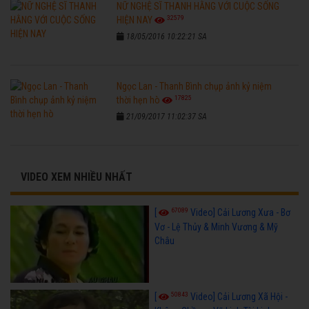
NỮ NGHỆ SĨ THANH HẰNG VỚI CUỘC SỐNG
32579
HIỆN NAY
18/05/2016 10:22:21 SA
Ngọc Lan - Thanh Bình chụp ảnh kỷ niệm
17825
thời hẹn hò
21/09/2017 11:02:37 SA
VIDEO XEM NHIỀU NHẤT
67089
[
Video] Cải Lương Xưa - Bơ
Vơ - Lệ Thủy & Minh Vương & Mỹ
Châu
50843
[
Video] Cải Lương Xã Hội -