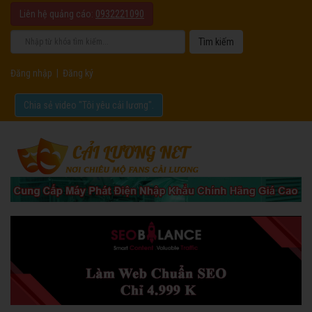
Liên hệ quảng cáo:
0932221090
Đăng nhập
|
Đăng ký
Chia sẻ video "Tôi yêu cải lương".