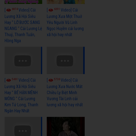
6974
6391
[
Video] Cải
[
Video] Cải
Lương Xã Hội Siêu
Lương Xưa Một Thuở
Hay " LỠ BƯỚC SANG
Yêu Người Vũ Linh
NGANG " Cải Lương Lệ
Ngọc Huyền cải lương
Thuỷ, Thanh Tuấn,
xã hội hay nhất
Hồng Nga
5461
5736
[
Video] Cải
[
Video] Cải
Lương Xã Hội Siêu
Lương Xưa Nước Mắt
Hay " BỂ HẬN MÊNH
Chiều Ly Biệt Minh
MÔNG " Cải Lương
Vương Tài Linh cải
Kim Tử Long, Thanh
lương xã hội hay nhất
Ngân Hay Nhất