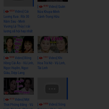
6040
[
Video] Quán
6324
[
Video] Cải
Nửa Khuya-Minh
Cảnh-Trọng Hữu
Lương Xưa : Rồi 30
Năm Sau - Minh
Vương Lệ Thủy | cải
lương xã hội hay nhất
9058
7351
[
Video] Bông
[
Video] Khi
Hồng Cài Áo - Vũ Linh,
Hoa Trà Nở - Vũ Linh,
Ngọc Huyền, Ngọc
Tài Linh
Giàu, Diệp Lang
4110
[
Video] Một
3658
[
Video] Sóng
Thời Phóng Đãng - Vũ