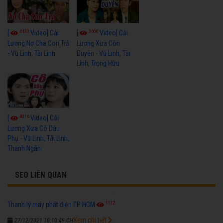
4433
3600
[
Video] Cải
[
Video] Cải
Lương Nợ Cha Con Trả
Lương Xưa Còn
- Vũ Linh, Tài Linh
Duyên - Vũ Linh, Tài
Linh, Trọng Hữu
4016
[
Video] Cải
Lương Xưa Cô Dâu
Phụ - Vũ Linh, Tài Linh,
Thanh Ngân
SEO LIÊN QUAN
1112
Thanh lý máy phát điện TP HCM
Xem chi tiết
27/12/2021 10:10:49 CH