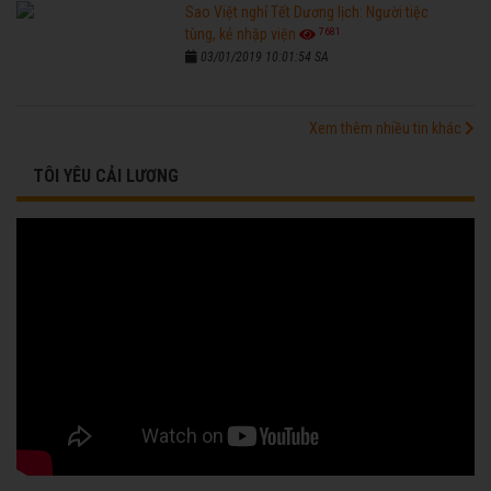
Sao Việt nghỉ Tết Dương lịch: Người tiệc
7681
tùng, kẻ nhập viện
03/01/2019 10:01:54 SA
Xem thêm nhiều tin khác
TÔI YÊU CẢI LƯƠNG