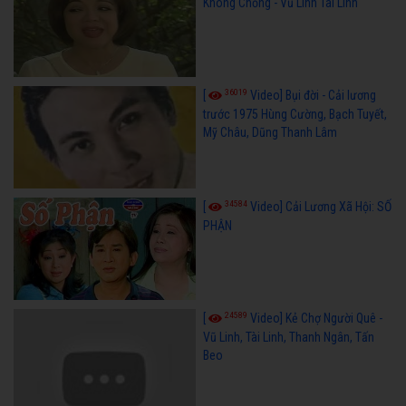
Không Chồng - Vũ Linh Tài Linh
36019
[
Video] Bụi đời - Cải lương
trước 1975 Hùng Cường, Bạch Tuyết,
Mỹ Châu, Dũng Thanh Lâm
34584
[
Video] Cải Lương Xã Hội: SỐ
PHẬN
24589
[
Video] Kẻ Chợ Người Quê -
Vũ Linh, Tài Linh, Thanh Ngân, Tấn
Beo