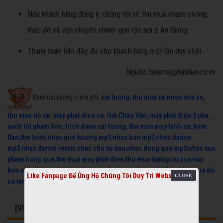
Nếu khách hàng đồng ý, chúng tôi sẽ thu mua nhanh chóng,
tháo dỡ và vận chuyển nhanh gọn tận nơi ở An Giang.
Thanh toán tiền đầy đủ cho khách hàng một lần duy nhất.
Nguồn: banmayphatdiencu.vn
Xem cải lương miễn phí:
cai luong
,
thu mua xe nuoc mia cu
,
thu mua do cu
,
may phat dien cu
,
Hát Chầu Văn
,
máy phát điện 3 pha
,
sach toi pham hoc
,
trich doan cai luong
,
thu mua may lanh cu
,
kem
flan
,
the hinh
,
nhac que huong mp3
,
nhac han mp3
,
nhac dance
mp3
,
nhac dance remix
,
nhac cho ba bau
,
nhac dong que mp3
,
nhac xua
pham hong que
,
thu mua may phat dien
,
thu mua laptop cu
,
sua nap
bon cau thong minh
,
sua bon cau thong minh
,
may lanh cu
,
thu mua do
Like Fanpage Để Ủng Hộ Chúng Tôi Duy Trì Website
cu tan binh
,
laptop cu
[VIDEO] CÓ THỂ BẠN QUAN TÂM