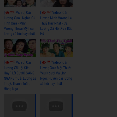
6051
6675
[
Video] Cải
[
Video] Cải
Lương Xưa : Nghĩa Cũ
Lương Minh Vương Lệ
Tình Xưa - Minh
Thuỷ Hay Nhất - Cải
Vương Thoại Mỹ | cải
Lương Xã Hội Xưa Bất
lương xã hội hay nhất
Hủ
6967
6384
[
Video] Cải
[
Video] Cải
Lương Xã Hội Siêu
Lương Xưa Một Thuở
Hay " LỠ BƯỚC SANG
Yêu Người Vũ Linh
NGANG " Cải Lương Lệ
Ngọc Huyền cải lương
Thuỷ, Thanh Tuấn,
xã hội hay nhất
Hồng Nga