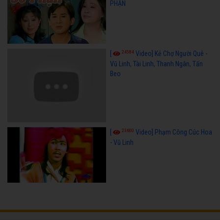
PHẬN
24584
[
Video] Kẻ Chợ Người Quê -
Vũ Linh, Tài Linh, Thanh Ngân, Tấn
Beo
23600
[
Video] Phạm Công Cúc Hoa
- Vũ Linh