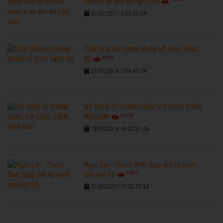
nhau vì tin đồn đã nghỉ chơi
31/07/2017 5:03:06 CH
CON TRAI NS CHINH NHẪN VỀ CHỊU TANG
42970
BỐ
31/01/2016 1:08:47 CH
NỮ NGHỆ SĨ THANH HẰNG VỚI CUỘC SỐNG
32574
HIỆN NAY
18/05/2016 10:22:21 SA
Ngọc Lan - Thanh Bình chụp ảnh kỷ niệm
17820
thời hẹn hò
21/09/2017 11:02:37 SA