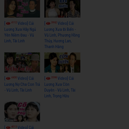
4112
3962
[
Video] Cải
[
Video] Cải
Lương Xưa Hãy Ngủ
Lương Xưa Đi Biển -
Yên Niềm Đau - Vũ
Vũ Linh, Phương Hồng
Linh, Tài Linh
Thủy, Hương Lan,
Thanh Hằng
4430
3598
[
Video] Cải
[
Video] Cải
Lương Nợ Cha Con Trả
Lương Xưa Còn
- Vũ Linh, Tài Linh
Duyên - Vũ Linh, Tài
Linh, Trọng Hữu
4013
[
Video] Cải