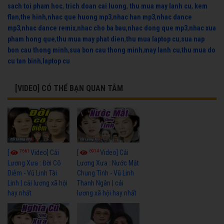
sach toi pham hoc
,
trich doan cai luong
,
thu mua may lanh cu
,
kem
flan
,
the hinh
,
nhac que huong mp3
,
nhac han mp3
,
nhac dance
mp3
,
nhac dance remix
,
nhac cho ba bau
,
nhac dong que mp3
,
nhac xua
pham hong que
,
thu mua may phat dien
,
thu mua laptop cu
,
sua nap
bon cau thong minh
,
sua bon cau thong minh
,
may lanh cu
,
thu mua do
cu tan binh
,
laptop cu
[VIDEO] CÓ THỂ BẠN QUAN TÂM
7661
6914
[
Video] Cải
[
Video] Cải
Lương Xưa : Đời Cô
Lương Xưa : Nước Mắt
Diễm - Vũ Linh Tài
Chung Tình - Vũ Linh
Linh | cải lương xã hội
Thanh Ngân | cải
hay nhất
lương xã hội hay nhất