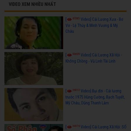
VIDEO XEM NHIỀU NHẤT
67085
[
Video] Cải Lương Xưa - Bơ
Vơ - Lệ Thủy & Minh Vương & Mỹ
Châu
50839
[
Video] Cải Lương Xã Hội -
Không Chồng - Vũ Linh Tài Linh
36013
[
Video] Bụi đời - Cải lương
trước 1975 Hùng Cường, Bạch Tuyết,
Mỹ Châu, Dũng Thanh Lâm
34576
[
Video] Cải Lương Xã Hội: SỐ