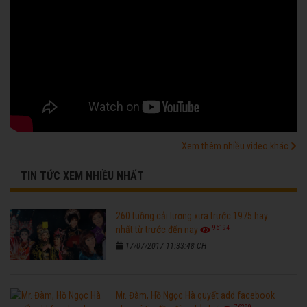
Xem thêm nhiều video khác
TIN TỨC XEM NHIỀU NHẤT
260 tuồng cải lương xưa trước 1975 hay
96194
nhất từ trước đến nay
17/07/2017 11:33:48 CH
Mr. Đàm, Hồ Ngọc Hà quyết add facebook
76299