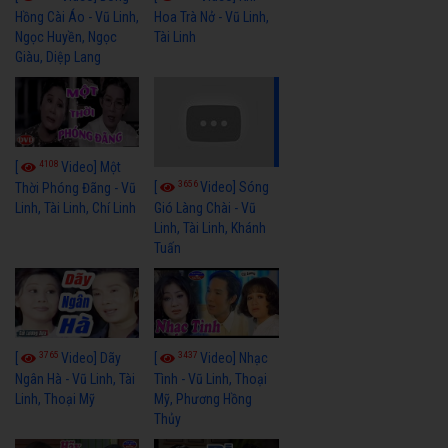
Hồng Cài Áo - Vũ Linh,
Hoa Trà Nở - Vũ Linh,
Ngọc Huyền, Ngọc
Tài Linh
Giàu, Diệp Lang
4108
[
Video] Một
3656
[
Video] Sóng
Thời Phóng Đãng - Vũ
Linh, Tài Linh, Chí Linh
Gió Làng Chài - Vũ
Linh, Tài Linh, Khánh
Tuấn
3765
3437
[
Video] Dãy
[
Video] Nhạc
Ngân Hà - Vũ Linh, Tài
Tình - Vũ Linh, Thoại
Linh, Thoại Mỹ
Mỹ, Phương Hồng
Thủy