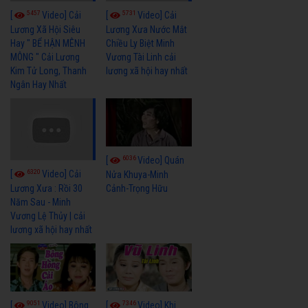
5457
5731
[
Video] Cải
[
Video] Cải
Lương Xã Hội Siêu
Lương Xưa Nước Mắt
Hay " BỂ HẬN MÊNH
Chiều Ly Biệt Minh
MÔNG " Cải Lương
Vương Tài Linh cải
Kim Tử Long, Thanh
lương xã hội hay nhất
Ngân Hay Nhất
6036
[
Video] Quán
6320
[
Video] Cải
Nửa Khuya-Minh
Cảnh-Trọng Hữu
Lương Xưa : Rồi 30
Năm Sau - Minh
Vương Lệ Thủy | cải
lương xã hội hay nhất
9051
7346
[
Video] Bông
[
Video] Khi