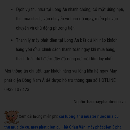
Dịch vụ thu mua tại Long An nhanh chóng, có mặt đúng hẹn,
thu mua nhanh, vận chuyển và tháo dỡ ngay, miễn phí vận
chuyển và chủ động phương tiện.
Thanh lý máy phát điện tại Long An bất cứ khi nào khách
hàng yêu cầu, chính sách thanh toán ngay khi mua hàng,
thanh toán dứt điểm đầy đủ công nợ một lần duy nhất.
Mọi thông tin chi tiết, quý khách hàng vui lòng liên hệ ngay Máy
phát điện Đông Nam Á để được hỗ trợ thông qua số HOTLINE
0932.107.423.
Nguồn: banmayphatdiencu.vn
Xem cải lương miễn phí:
cai luong
,
thu mua xe nuoc mia cu
,
thu mua do cu
,
may phat dien cu
,
Hát Chầu Văn
,
máy phát điện 3 pha
,