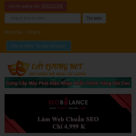
Liên hệ quảng cáo:
0932221090
Đăng nhập
|
Đăng ký
Chia sẻ video "Tôi yêu cải lương".