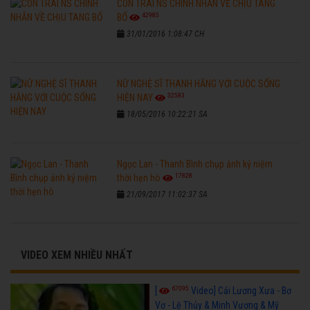
CON TRAI NS CHINH NHẪN VỀ CHỊU TANG
42985
BỐ
31/01/2016 1:08:47 CH
NỮ NGHỆ SĨ THANH HẰNG VỚI CUỘC SỐNG
32583
HIỆN NAY
18/05/2016 10:22:21 SA
Ngọc Lan - Thanh Bình chụp ảnh kỷ niệm
17828
thời hẹn hò
21/09/2017 11:02:37 SA
VIDEO XEM NHIỀU NHẤT
67095
[
Video] Cải Lương Xưa - Bơ
Vơ - Lệ Thủy & Minh Vương & Mỹ