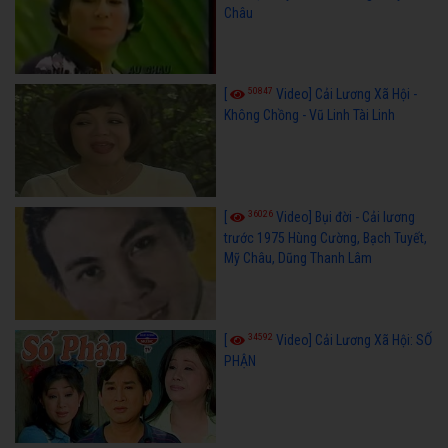
Châu
50847
[
Video] Cải Lương Xã Hội -
Không Chồng - Vũ Linh Tài Linh
36026
[
Video] Bụi đời - Cải lương
trước 1975 Hùng Cường, Bạch Tuyết,
Mỹ Châu, Dũng Thanh Lâm
34592
[
Video] Cải Lương Xã Hội: SỐ
PHẬN