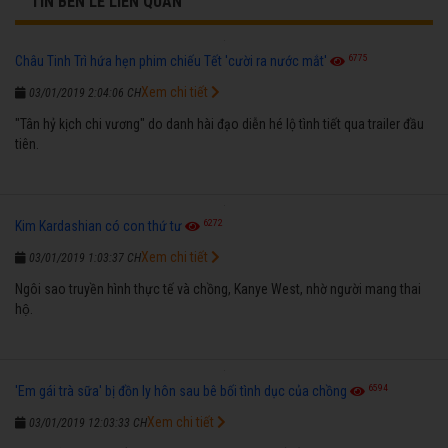
TIN BÊN LỀ LIÊN QUAN
6775
Châu Tinh Trì hứa hẹn phim chiếu Tết 'cười ra nước mắt'
Xem chi tiết
03/01/2019 2:04:06 CH
"Tân hỷ kịch chi vương" do danh hài đạo diễn hé lộ tình tiết qua trailer đầu
tiên.
6272
Kim Kardashian có con thứ tư
Xem chi tiết
03/01/2019 1:03:37 CH
Ngôi sao truyền hình thực tế và chồng, Kanye West, nhờ người mang thai
hộ.
6594
'Em gái trà sữa' bị đồn ly hôn sau bê bối tình dục của chồng
Xem chi tiết
03/01/2019 12:03:33 CH