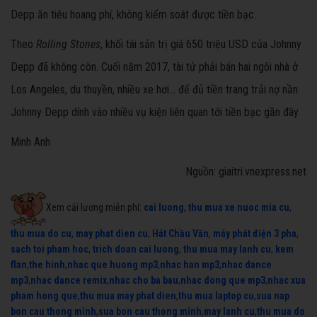
Depp ăn tiêu hoang phí, không kiểm soát được tiền bạc.
Theo
Rolling Stones
, khối tài sản trị giá 650 triệu USD của Johnny
Depp đã không còn. Cuối năm 2017, tài tử phải bán hai ngôi nhà ở
Los Angeles, du thuyền, nhiều xe hơi... để đủ tiền trang trải nợ nần.
Johnny Depp dính vào nhiều vụ kiện liên quan tới tiền bạc gần đây.
Minh Anh
Nguồn: giaitri.vnexpress.net
Xem cải lương miễn phí:
cai luong
,
thu mua xe nuoc mia cu
,
thu mua do cu
,
may phat dien cu
,
Hát Chầu Văn
,
máy phát điện 3 pha
,
sach toi pham hoc
,
trich doan cai luong
,
thu mua may lanh cu
,
kem
flan
,
the hinh
,
nhac que huong mp3
,
nhac han mp3
,
nhac dance
mp3
,
nhac dance remix
,
nhac cho ba bau
,
nhac dong que mp3
,
nhac xua
pham hong que
,
thu mua may phat dien
,
thu mua laptop cu
,
sua nap
bon cau thong minh
,
sua bon cau thong minh
,
may lanh cu
,
thu mua do