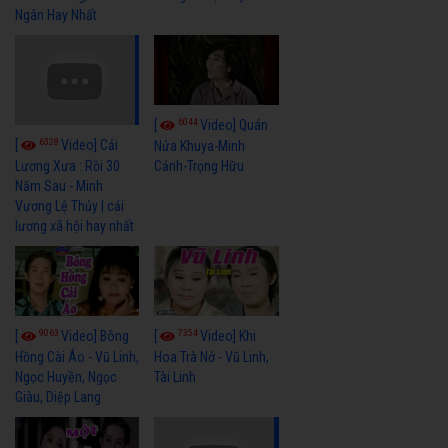
Ngân Hay Nhất
6044
[
Video] Quán
6328
[
Video] Cải
Nửa Khuya-Minh
Cảnh-Trọng Hữu
Lương Xưa : Rồi 30
Năm Sau - Minh
Vương Lệ Thủy | cải
lương xã hội hay nhất
9063
7354
[
Video] Bông
[
Video] Khi
Hồng Cài Áo - Vũ Linh,
Hoa Trà Nở - Vũ Linh,
Ngọc Huyền, Ngọc
Tài Linh
Giàu, Diệp Lang