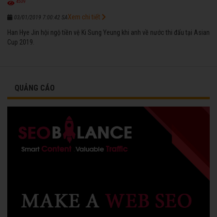
4509
Xem chi tiết
03/01/2019 7:00:42 SA
Han Hye Jin hội ngộ tiền vệ Ki Sung Yeung khi anh về nước thi đấu tại Asian
Cup 2019.
QUẢNG CÁO