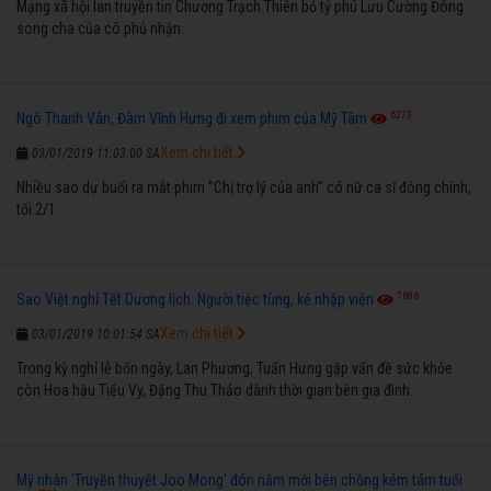
Mạng xã hội lan truyền tin Chương Trạch Thiên bỏ tỷ phú Lưu Cường Đông
song cha của cô phủ nhận.
6273
Ngô Thanh Vân, Đàm Vĩnh Hưng đi xem phim của Mỹ Tâm
Xem chi tiết
03/01/2019 11:03:00 SA
Nhiều sao dự buổi ra mắt phim "Chị trợ lý của anh" có nữ ca sĩ đóng chính,
tối 2/1.
7686
Sao Việt nghỉ Tết Dương lịch: Người tiệc tùng, kẻ nhập viện
Xem chi tiết
03/01/2019 10:01:54 SA
Trong kỳ nghỉ lễ bốn ngày, Lan Phương, Tuấn Hưng gặp vấn đề sức khỏe
còn Hoa hậu Tiểu Vy, Đặng Thu Thảo dành thời gian bên gia đình.
Mỹ nhân 'Truyền thuyết Joo Mong' đón năm mới bên chồng kém tám tuổi