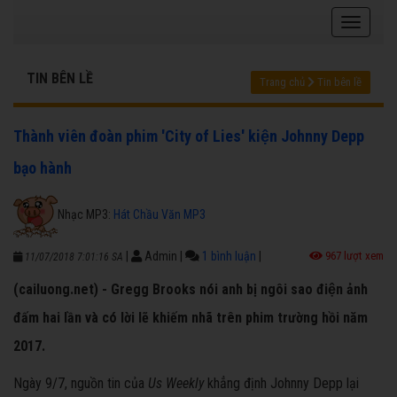
TIN BÊN LỀ
Trang chủ
Tin bên lề
Thành viên đoàn phim 'City of Lies' kiện Johnny Depp
bạo hành
Nhạc MP3:
Hát Chầu Văn MP3
|
Admin
|
1 bình luận
|
967 lượt xem
11/07/2018 7:01:16 SA
(cailuong.net) - Gregg Brooks nói anh bị ngôi sao điện ảnh
đấm hai lần và có lời lẽ khiếm nhã trên phim trường hồi năm
2017.
Ngày 9/7, nguồn tin của
Us Weekly
khẳng định Johnny Depp lại