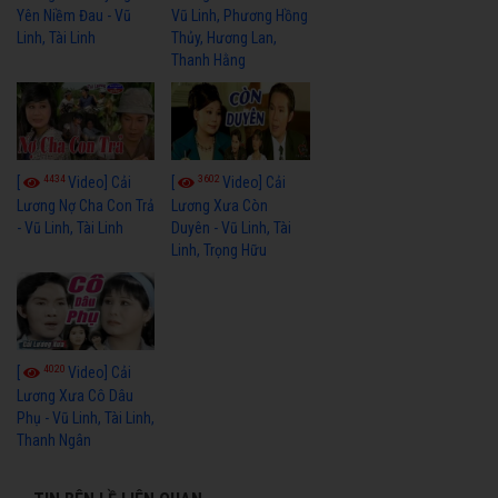
Yên Niềm Đau - Vũ
Vũ Linh, Phương Hồng
Linh, Tài Linh
Thủy, Hương Lan,
Thanh Hằng
4434
3602
[
Video] Cải
[
Video] Cải
Lương Nợ Cha Con Trả
Lương Xưa Còn
- Vũ Linh, Tài Linh
Duyên - Vũ Linh, Tài
Linh, Trọng Hữu
4020
[
Video] Cải
Lương Xưa Cô Dâu
Phụ - Vũ Linh, Tài Linh,
Thanh Ngân