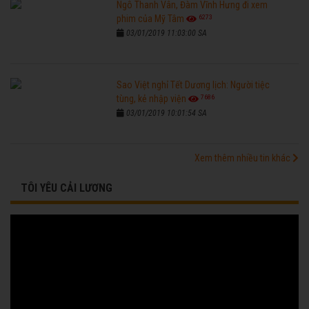
Ngô Thanh Vân, Đàm Vĩnh Hưng đi xem
6273
phim của Mỹ Tâm
03/01/2019 11:03:00 SA
Sao Việt nghỉ Tết Dương lịch: Người tiệc
7686
tùng, kẻ nhập viện
03/01/2019 10:01:54 SA
Xem thêm nhiều tin khác
TÔI YÊU CẢI LƯƠNG