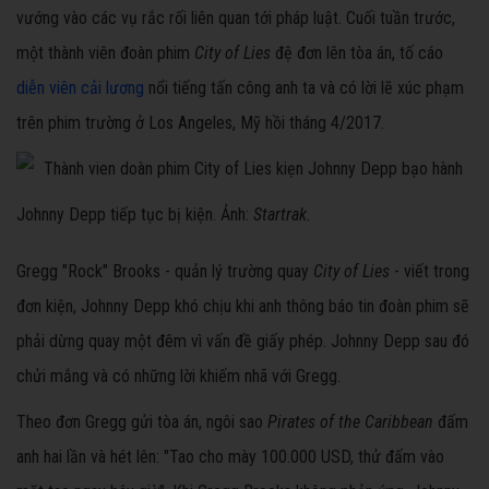
vướng vào các vụ rắc rối liên quan tới pháp luật. Cuối tuần trước,
một thành viên đoàn phim
City of Lies
đệ đơn lên tòa án, tố cáo
diễn viên cải lương
nổi tiếng tấn công anh ta và có lời lẽ xúc phạm
trên phim trường ở Los Angeles, Mỹ hồi tháng 4/2017.
Johnny Depp tiếp tục bị kiện. Ảnh:
Startrak.
Gregg "Rock" Brooks - quản lý trường quay
City of Lies
- viết trong
đơn kiện, Johnny Depp khó chịu khi anh thông báo tin đoàn phim sẽ
phải dừng quay một đêm vì vấn đề giấy phép. Johnny Depp sau đó
chửi mắng và có những lời khiếm nhã với Gregg.
Theo đơn Gregg gửi tòa án, ngôi sao
Pirates of the Caribbean
đấm
anh hai lần và hét lên: "Tao cho mày 100.000 USD, thử đấm vào