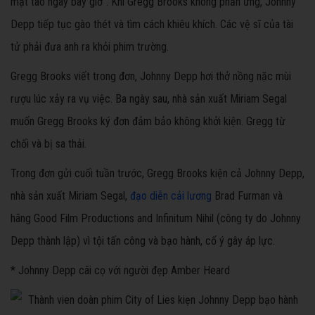
mặt tao ngay bây giờ". Khi Gregg Brooks không phản ứng, Johnny
Depp tiếp tục gào thét và tìm cách khiêu khích. Các vệ sĩ của tài
tử phải đưa anh ra khỏi phim trường.
Gregg Brooks viết trong đơn, Johnny Depp hơi thở nồng nặc mùi
rượu lúc xảy ra vụ việc. Ba ngày sau, nhà sản xuất Miriam Segal
muốn Gregg Brooks ký đơn đảm bảo không khởi kiện. Gregg từ
chối và bị sa thải.
Trong đơn gửi cuối tuần trước, Gregg Brooks kiện cả Johnny Depp,
nhà sản xuất Miriam Segal,
đạo diễn cải lương
Brad Furman và
hãng Good Film Productions and Infinitum Nihil (công ty do Johnny
Depp thành lập) vì tội tấn công và bạo hành, cố ý gây áp lực.
* Johnny Depp cãi cọ với người đẹp Amber Heard