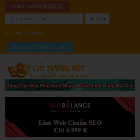
Liên hệ quảng cáo:
0932221090
Đăng nhập
|
Đăng ký
Chia sẻ video "Tôi yêu cải lương".