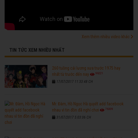
Xem thêm nhiều video khác
TIN TỨC XEM NHIỀU NHẤT
260 tuồng cải lương xưa trước 1975 hay
96221
nhất từ trước đến nay
17/07/2017 11:33:48 CH
Mr. Đàm, Hồ Ngọc Hà quyết add facebook
76309
nhau vì tin đồn đã nghỉ chơi
31/07/2017 5:03:06 CH