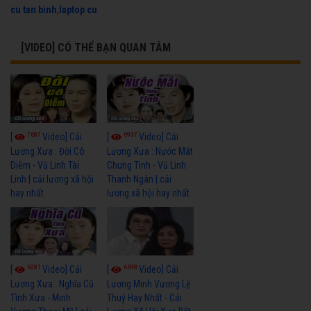
cu tan binh
,
laptop cu
[VIDEO] CÓ THỂ BẠN QUAN TÂM
7687
6937
[
Video] Cải
[
Video] Cải
Lương Xưa : Đời Cô
Lương Xưa : Nước Mắt
Diễm - Vũ Linh Tài
Chung Tình - Vũ Linh
Linh | cải lương xã hội
Thanh Ngân | cải
hay nhất
lương xã hội hay nhất
6081
6698
[
Video] Cải
[
Video] Cải
Lương Xưa : Nghĩa Cũ
Lương Minh Vương Lệ
Tình Xưa - Minh
Thuỷ Hay Nhất - Cải