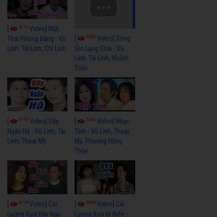
4111
[
Video] Một
3659
[
Video] Sóng
Thời Phóng Đãng - Vũ
Linh, Tài Linh, Chí Linh
Gió Làng Chài - Vũ
Linh, Tài Linh, Khánh
Tuấn
3770
3442
[
Video] Dãy
[
Video] Nhạc
Ngân Hà - Vũ Linh, Tài
Tình - Vũ Linh, Thoại
Linh, Thoại Mỹ
Mỹ, Phương Hồng
Thủy
4116
3966
[
Video] Cải
[
Video] Cải
Lương Xưa Hãy Ngủ
Lương Xưa Đi Biển -