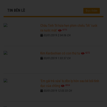
TIN BÊN LỀ
Đọc thêm
Châu Tinh Trì hứa hẹn phim chiếu Tết 'cười
6775
ra nước mắt'
03/01/2019 2:04:06 CH
6272
Kim Kardashian có con thứ tư
03/01/2019 1:03:37 CH
'Em gái trà sữa' bị đồn ly hôn sau bê bối tình
6594
dục của chồng
03/01/2019 12:03:33 CH