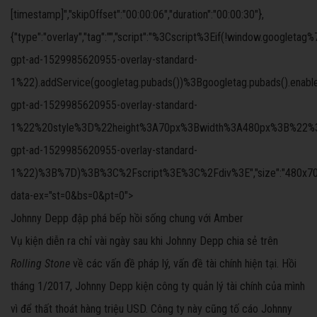
[timestamp]","skipOffset":"00:00:06","duration":"00:00:30"},
{"type":"overlay","tag":"","script":"%3Cscript%3Eif(!windo
gpt-ad-1529985620955-overlay-standard-
1%22).addService(googletag.pubads())%3Bgoogletag.pubads().ena
gpt-ad-1529985620955-overlay-standard-
1%22%20style%3D%22height%3A70px%3Bwidth%3A480px%3B%22%3E%3C
gpt-ad-1529985620955-overlay-standard-
1%22)%3B%7D)%3B%3C%2Fscript%3E%3C%2Fdiv%3E","size":"480x70","offs
data-ex="st=0&bs=0&pt=0">
Johnny Depp đập phá bếp hồi sống chung với Amber
Vụ kiện diễn ra chỉ vài ngày sau khi Johnny Depp chia sẻ trên
Rolling Stone
về các vấn đề pháp lý, vấn đề tài chính hiện tại. Hồi
tháng 1/2017, Johnny Depp kiện công ty quản lý tài chính của mình
vì để thất thoát hàng triệu USD. Công ty này cũng tố cáo Johnny