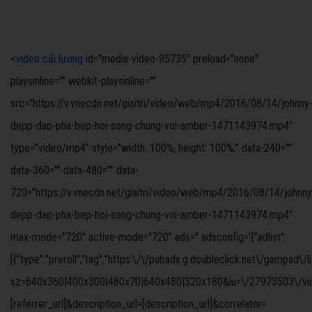
<
video cải lương
id="media-video-95735" preload="none"
playsinline="" webkit-playsinline=""
src="https://v.vnecdn.net/giaitri/video/web/mp4/2016/08/14/johnny
depp-dap-pha-bep-hoi-song-chung-voi-amber-1471143974.mp4"
type="video/mp4" style="width: 100%; height: 100%;" data-240=""
data-360="" data-480="" data-
720="https://v.vnecdn.net/giaitri/video/web/mp4/2016/08/14/johnny
depp-dap-pha-bep-hoi-song-chung-voi-amber-1471143974.mp4"
max-mode="720" active-mode="720" ads='' adsconfig='{"adlist":
[{"type":"preroll","tag":"https:\/\/pubads.g.doubleclick.net\/gampad\/
sz=640x360|400x300|480x70|640x480|320x180&iu=\/27973503\/video
[referrer_url]&description_url=[description_url]&correlator=