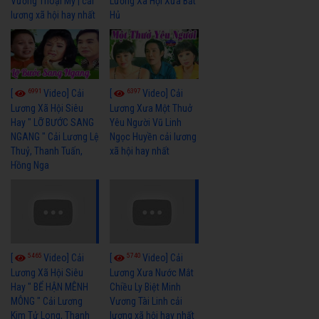
Vương Thoại Mỹ | cải
Lương Xã Hội Xưa Bất
lương xã hội hay nhất
Hủ
6991
6397
[
Video] Cải
[
Video] Cải
Lương Xã Hội Siêu
Lương Xưa Một Thuở
Hay " LỠ BƯỚC SANG
Yêu Người Vũ Linh
NGANG " Cải Lương Lệ
Ngọc Huyền cải lương
Thuỷ, Thanh Tuấn,
xã hội hay nhất
Hồng Nga
5465
5740
[
Video] Cải
[
Video] Cải
Lương Xã Hội Siêu
Lương Xưa Nước Mắt
Hay " BỂ HẬN MÊNH
Chiều Ly Biệt Minh
MÔNG " Cải Lương
Vương Tài Linh cải
Kim Tử Long, Thanh
lương xã hội hay nhất