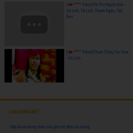
24595
[
Video] Kẻ Chợ Người Quê -
Vũ Linh, Tài Linh, Thanh Ngân, Tấn
Beo
23613
[
Video] Phạm Công Cúc Hoa
- Vũ Linh
CAILUONG.NET
Đây là nơi dừng chân của giới mộ điệu cải lương