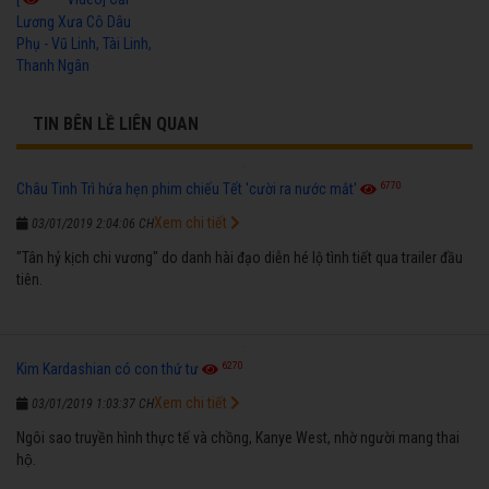
Lương Xưa Cô Dâu
Phụ - Vũ Linh, Tài Linh,
Thanh Ngân
TIN BÊN LỀ LIÊN QUAN
6770
Châu Tinh Trì hứa hẹn phim chiếu Tết 'cười ra nước mắt'
Xem chi tiết
03/01/2019 2:04:06 CH
"Tân hỷ kịch chi vương" do danh hài đạo diễn hé lộ tình tiết qua trailer đầu
tiên.
6270
Kim Kardashian có con thứ tư
Xem chi tiết
03/01/2019 1:03:37 CH
Ngôi sao truyền hình thực tế và chồng, Kanye West, nhờ người mang thai
hộ.