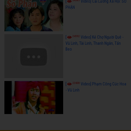
34585
[
Video] Cải Lương Xã Hội: SỐ
PHẬN
24592
[
Video] Kẻ Chợ Người Quê -
Vũ Linh, Tài Linh, Thanh Ngân, Tấn
Beo
23608
[
Video] Phạm Công Cúc Hoa
- Vũ Linh