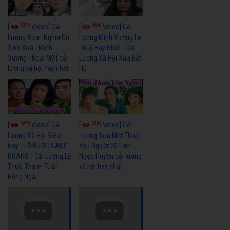
6070
6688
[
Video] Cải
[
Video] Cải
Lương Xưa : Nghĩa Cũ
Lương Minh Vương Lệ
Tình Xưa - Minh
Thuỷ Hay Nhất - Cải
Vương Thoại Mỹ | cải
Lương Xã Hội Xưa Bất
lương xã hội hay nhất
Hủ
6976
6392
[
Video] Cải
[
Video] Cải
Lương Xã Hội Siêu
Lương Xưa Một Thuở
Hay " LỠ BƯỚC SANG
Yêu Người Vũ Linh
NGANG " Cải Lương Lệ
Ngọc Huyền cải lương
Thuỷ, Thanh Tuấn,
xã hội hay nhất
Hồng Nga