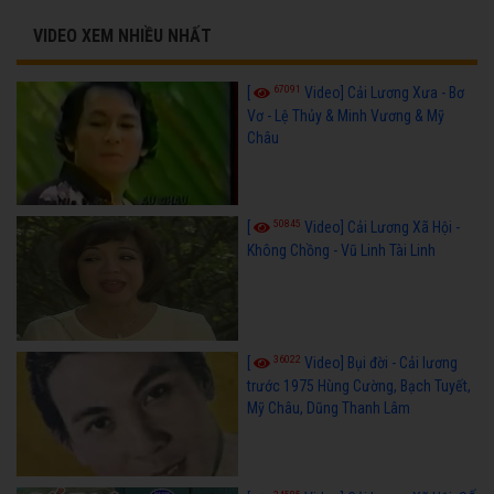
VIDEO XEM NHIỀU NHẤT
67091
[
Video] Cải Lương Xưa - Bơ
Vơ - Lệ Thủy & Minh Vương & Mỹ
Châu
50845
[
Video] Cải Lương Xã Hội -
Không Chồng - Vũ Linh Tài Linh
36022
[
Video] Bụi đời - Cải lương
trước 1975 Hùng Cường, Bạch Tuyết,
Mỹ Châu, Dũng Thanh Lâm