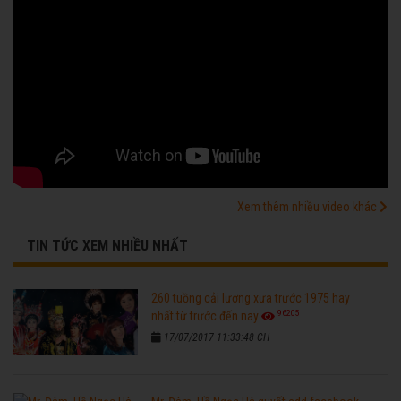
Xem thêm nhiều video khác
TIN TỨC XEM NHIỀU NHẤT
260 tuồng cải lương xưa trước 1975 hay
96205
nhất từ trước đến nay
17/07/2017 11:33:48 CH