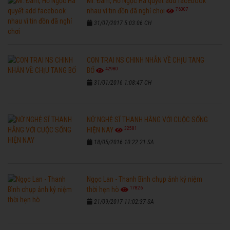
Mr. Đàm, Hồ Ngọc Hà quyết add facebook
76307
nhau vì tin đồn đã nghỉ chơi
31/07/2017 5:03:06 CH
CON TRAI NS CHINH NHẪN VỀ CHỊU TANG
42980
BỐ
31/01/2016 1:08:47 CH
NỮ NGHỆ SĨ THANH HẰNG VỚI CUỘC SỐNG
32581
HIỆN NAY
18/05/2016 10:22:21 SA
Ngọc Lan - Thanh Bình chụp ảnh kỷ niệm
17826
thời hẹn hò
21/09/2017 11:02:37 SA