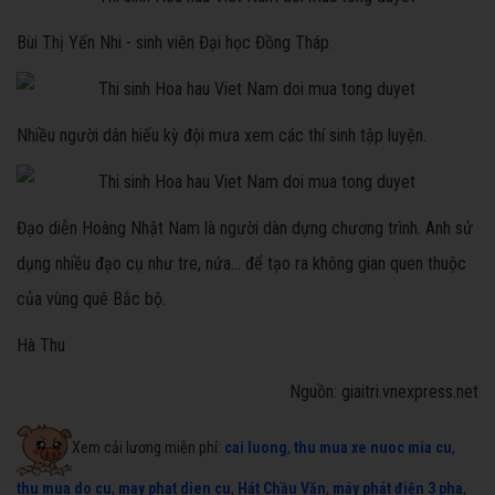
Bùi Thị Yến Nhi - sinh viên Đại học Đồng Tháp.
Nhiều người dân hiếu kỳ đội mưa xem các thí sinh tập luyện.
Đạo diễn Hoàng Nhật Nam là người dàn dựng chương trình. Anh sử
dụng nhiều đạo cụ như tre, nứa... để tạo ra không gian quen thuộc
của vùng quê Bắc bộ.
Hà Thu
Nguồn: giaitri.vnexpress.net
Xem cải lương miễn phí:
cai luong
,
thu mua xe nuoc mia cu
,
thu mua do cu
,
may phat dien cu
,
Hát Chầu Văn
,
máy phát điện 3 pha
,