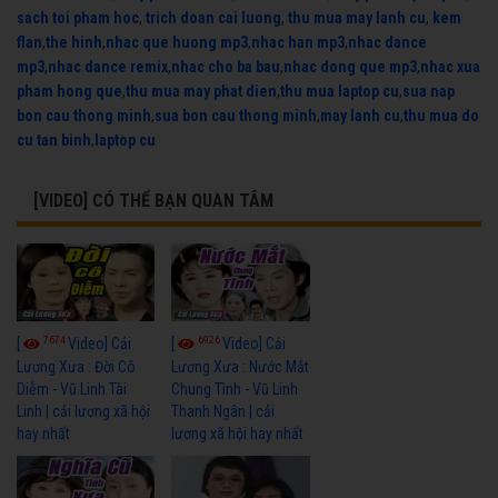
sach toi pham hoc
,
trich doan cai luong
,
thu mua may lanh cu
,
kem
flan
,
the hinh
,
nhac que huong mp3
,
nhac han mp3
,
nhac dance
mp3
,
nhac dance remix
,
nhac cho ba bau
,
nhac dong que mp3
,
nhac xua
pham hong que
,
thu mua may phat dien
,
thu mua laptop cu
,
sua nap
bon cau thong minh
,
sua bon cau thong minh
,
may lanh cu
,
thu mua do
cu tan binh
,
laptop cu
[VIDEO] CÓ THỂ BẠN QUAN TÂM
7674
6926
[
Video] Cải
[
Video] Cải
Lương Xưa : Đời Cô
Lương Xưa : Nước Mắt
Diễm - Vũ Linh Tài
Chung Tình - Vũ Linh
Linh | cải lương xã hội
Thanh Ngân | cải
hay nhất
lương xã hội hay nhất