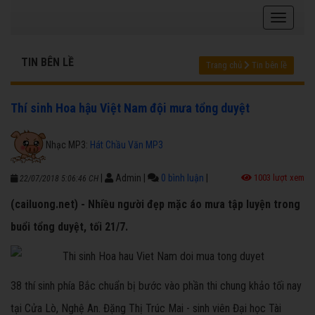
TIN BÊN LỀ
Trang chủ
Tin bên lề
Thí sinh Hoa hậu Việt Nam đội mưa tổng duyệt
Nhạc MP3:
Hát Chầu Văn MP3
|
Admin
|
0 bình luận
|
1003 lượt xem
22/07/2018 5:06:46 CH
(cailuong.net) - Nhiều người đẹp mặc áo mưa tập luyện trong
buổi tổng duyệt, tối 21/7.
38 thí sinh phía Bắc chuẩn bị bước vào phần thi chung khảo tối nay
tại Cửa Lò, Nghệ An. Đặng Thị Trúc Mai - sinh viên Đại học Tài