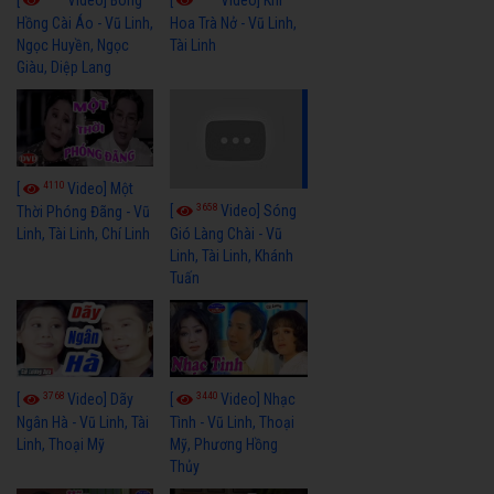
Hồng Cài Áo - Vũ Linh,
Hoa Trà Nở - Vũ Linh,
Ngọc Huyền, Ngọc
Tài Linh
Giàu, Diệp Lang
4110
[
Video] Một
3658
[
Video] Sóng
Thời Phóng Đãng - Vũ
Linh, Tài Linh, Chí Linh
Gió Làng Chài - Vũ
Linh, Tài Linh, Khánh
Tuấn
3768
3440
[
Video] Dãy
[
Video] Nhạc
Ngân Hà - Vũ Linh, Tài
Tình - Vũ Linh, Thoại
Linh, Thoại Mỹ
Mỹ, Phương Hồng
Thủy