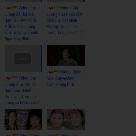
5462
5739
[
Video] Cải
[
Video] Cải
Lương Xã Hội Siêu
Lương Xưa Nước Mắt
Hay " BỂ HẬN MÊNH
Chiều Ly Biệt Minh
MÔNG " Cải Lương
Vương Tài Linh cải
Kim Tử Long, Thanh
lương xã hội hay nhất
Ngân Hay Nhất
6041
[
Video] Quán
6325
[
Video] Cải
Nửa Khuya-Minh
Cảnh-Trọng Hữu
Lương Xưa : Rồi 30
Năm Sau - Minh
Vương Lệ Thủy | cải
lương xã hội hay nhất
9059
7352
[
Video] Bông
[
Video] Khi