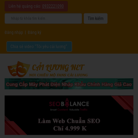
Liên hệ quảng cáo:
0932221090
Đăng nhập
|
Đăng ký
Chia sẻ video "Tôi yêu cải lương".