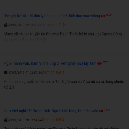
6590
'Em gái trà sữa' bị đồn ly hôn sau bê bối tình dục của chồng
Xem chi tiết
03/01/2019 12:03:33 CH
Mạng xã hội lan truyền tin Chương Trạch Thiên bỏ tỷ phú Lưu Cường Đông
song cha của cô phủ nhận.
6270
Ngô Thanh Vân, Đàm Vĩnh Hưng đi xem phim của Mỹ Tâm
Xem chi tiết
03/01/2019 11:03:00 SA
Nhiều sao dự buổi ra mắt phim "Chị trợ lý của anh" có nữ ca sĩ đóng chính,
tối 2/1.
7682
Sao Việt nghỉ Tết Dương lịch: Người tiệc tùng, kẻ nhập viện
Xem chi tiết
03/01/2019 10:01:54 SA
Trong kỳ nghỉ lễ bốn ngày, Lan Phương, Tuấn Hưng gặp vấn đề sức khỏe