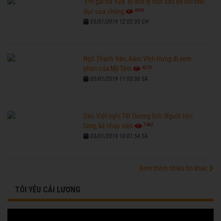
'Em gái trà sữa' bị đồn ly hôn sau bê bối tình
6590
dục của chồng
03/01/2019 12:03:33 CH
Ngô Thanh Vân, Đàm Vĩnh Hưng đi xem
6270
phim của Mỹ Tâm
03/01/2019 11:03:00 SA
Sao Việt nghỉ Tết Dương lịch: Người tiệc
7682
tùng, kẻ nhập viện
03/01/2019 10:01:54 SA
Xem thêm nhiều tin khác
TÔI YÊU CẢI LƯƠNG