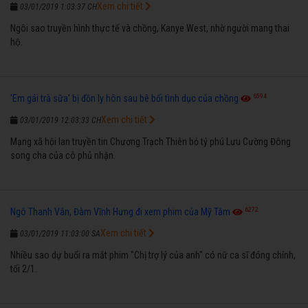
Xem chi tiết
03/01/2019 1:03:37 CH
Ngôi sao truyền hình thực tế và chồng, Kanye West, nhờ người mang thai
hộ.
6594
'Em gái trà sữa' bị đồn ly hôn sau bê bối tình dục của chồng
Xem chi tiết
03/01/2019 12:03:33 CH
Mạng xã hội lan truyền tin Chương Trạch Thiên bỏ tỷ phú Lưu Cường Đông
song cha của cô phủ nhận.
6272
Ngô Thanh Vân, Đàm Vĩnh Hưng đi xem phim của Mỹ Tâm
Xem chi tiết
03/01/2019 11:03:00 SA
Nhiều sao dự buổi ra mắt phim "Chị trợ lý của anh" có nữ ca sĩ đóng chính,
tối 2/1.