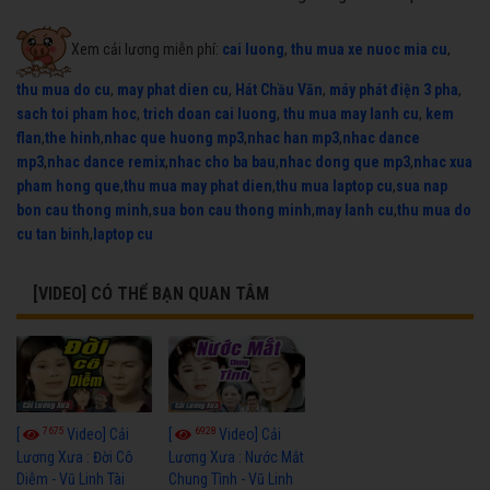
Xem cải lương miễn phí:
cai luong
,
thu mua xe nuoc mia cu
,
thu mua do cu
,
may phat dien cu
,
Hát Chầu Văn
,
máy phát điện 3 pha
,
sach toi pham hoc
,
trich doan cai luong
,
thu mua may lanh cu
,
kem
flan
,
the hinh
,
nhac que huong mp3
,
nhac han mp3
,
nhac dance
mp3
,
nhac dance remix
,
nhac cho ba bau
,
nhac dong que mp3
,
nhac xua
pham hong que
,
thu mua may phat dien
,
thu mua laptop cu
,
sua nap
bon cau thong minh
,
sua bon cau thong minh
,
may lanh cu
,
thu mua do
cu tan binh
,
laptop cu
[VIDEO] CÓ THỂ BẠN QUAN TÂM
7675
6928
[
Video] Cải
[
Video] Cải
Lương Xưa : Đời Cô
Lương Xưa : Nước Mắt
Diễm - Vũ Linh Tài
Chung Tình - Vũ Linh