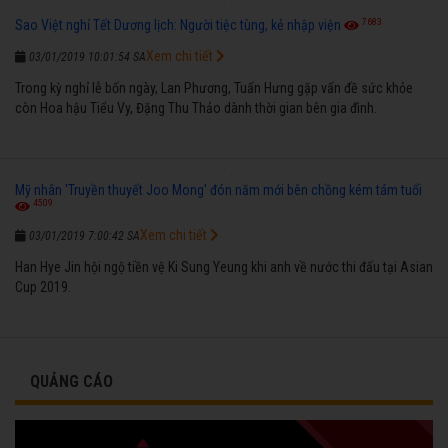
7683
Sao Việt nghỉ Tết Dương lịch: Người tiệc tùng, kẻ nhập viện
Xem chi tiết
03/01/2019 10:01:54 SA
Trong kỳ nghỉ lễ bốn ngày, Lan Phương, Tuấn Hưng gặp vấn đề sức khỏe
còn Hoa hậu Tiểu Vy, Đặng Thu Thảo dành thời gian bên gia đình.
Mỹ nhân 'Truyền thuyết Joo Mong' đón năm mới bên chồng kém tám tuổi
4509
Xem chi tiết
03/01/2019 7:00:42 SA
Han Hye Jin hội ngộ tiền vệ Ki Sung Yeung khi anh về nước thi đấu tại Asian
Cup 2019.
QUẢNG CÁO