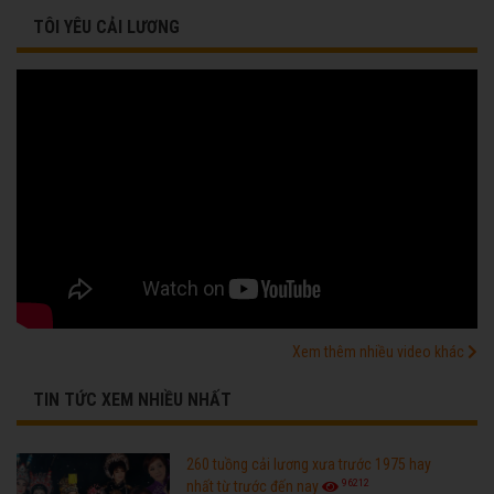
TÔI YÊU CẢI LƯƠNG
Xem thêm nhiều video khác
TIN TỨC XEM NHIỀU NHẤT
260 tuồng cải lương xưa trước 1975 hay
96212
nhất từ trước đến nay