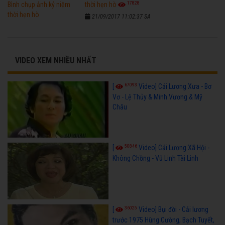
17828
thời hẹn hò
21/09/2017 11:02:37 SA
VIDEO XEM NHIỀU NHẤT
67093
[
Video] Cải Lương Xưa - Bơ
Vơ - Lệ Thủy & Minh Vương & Mỹ
Châu
50846
[
Video] Cải Lương Xã Hội -
Không Chồng - Vũ Linh Tài Linh
36025
[
Video] Bụi đời - Cải lương
trước 1975 Hùng Cường, Bạch Tuyết,