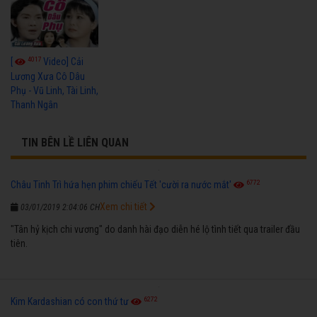
4017
[
Video] Cải
Lương Xưa Cô Dâu
Phụ - Vũ Linh, Tài Linh,
Thanh Ngân
TIN BÊN LỀ LIÊN QUAN
6772
Châu Tinh Trì hứa hẹn phim chiếu Tết 'cười ra nước mắt'
Xem chi tiết
03/01/2019 2:04:06 CH
"Tân hỷ kịch chi vương" do danh hài đạo diễn hé lộ tình tiết qua trailer đầu
tiên.
6272
Kim Kardashian có con thứ tư