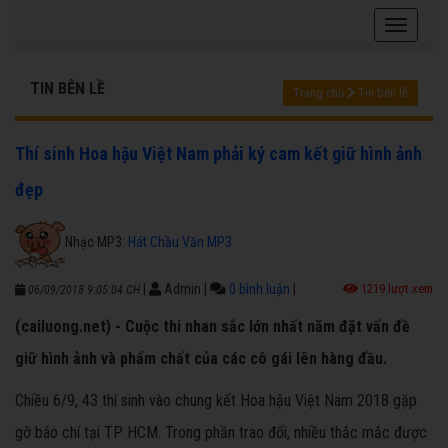
TIN BÊN LỀ
Trang chủ
Tin bên lề
Thí sinh Hoa hậu Việt Nam phải ký cam kết giữ hình ảnh
đẹp
Nhạc MP3:
Hát Chầu Văn MP3
|
Admin
|
0 bình luận
|
1219 lượt xem
06/09/2018 9:05:04 CH
(cailuong.net) - Cuộc thi nhan sắc lớn nhất năm đặt vấn đề
giữ hình ảnh và phẩm chất của các cô gái lên hàng đầu.
Chiều 6/9, 43 thí sinh vào chung kết Hoa hậu Việt Nam 2018 gặp
gỡ báo chí tại TP HCM. Trong phần trao đổi, nhiều thắc mắc được