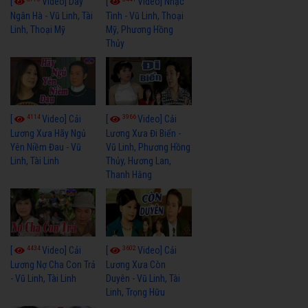
[
Video] Dãy
[
Video] Nhạc
Ngân Hà - Vũ Linh, Tài
Tình - Vũ Linh, Thoại
Linh, Thoại Mỹ
Mỹ, Phương Hồng
Thủy
4114
3966
[
Video] Cải
[
Video] Cải
Lương Xưa Hãy Ngủ
Lương Xưa Đi Biển -
Yên Niềm Đau - Vũ
Vũ Linh, Phương Hồng
Linh, Tài Linh
Thủy, Hương Lan,
Thanh Hằng
4434
3602
[
Video] Cải
[
Video] Cải
Lương Nợ Cha Con Trả
Lương Xưa Còn
- Vũ Linh, Tài Linh
Duyên - Vũ Linh, Tài
Linh, Trọng Hữu