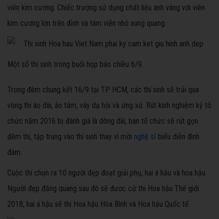
viên kim cương. Chiếc trượng sử dụng chất liệu ánh vàng với viên
kim cương lớn trên đỉnh và tám viên nhỏ xung quang.
Một số thí sinh trong buổi họp báo chiều 6/9.
Trong đêm chung kết 16/9 tại TP HCM, các thí sinh sẽ trải qua
vòng thi áo dài, áo tắm, váy dạ hội và ứng xử. Rút kinh nghiệm kỳ tổ
chức năm 2016 bị đánh giá là dông dài, ban tổ chức sẽ rút gọn
đêm thi, tập trung vào thí sinh thay vì mời
nghệ sĩ
biểu diễn đình
đám.
Cuộc thi chọn ra 10 người đẹp đoạt giải phụ, hai á hậu và hoa hậu.
Người đẹp đăng quang sau đó sẽ được cử thi Hoa hậu Thế giới
2018, hai á hậu sẽ thi Hoa hậu Hòa Bình và Hoa hậu Quốc tế.