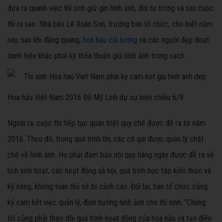
đưa ra quanh việc thí sinh giữ gìn hình ảnh, đời tư trong và sau cuộc
thi ra sao. Nhà báo Lê Xuân Sơn, trưởng ban tổ chức, cho biết năm
nay, sau khi đăng quang,
hoa hậu cải lương
và các người đẹp đoạt
danh hiệu khác phải ký thỏa thuận giữ hình ảnh trong sạch.
Hoa hậu Việt Nam 2016 Đỗ Mỹ Linh dự sự kiện chiều 6/9.
Ngoài ra, cuộc thi tiếp tục quán triệt quy chế được đề ra từ năm
2016. Theo đó, trong quá trình thi, các cô gái được quản lý chặt
chẽ về hình ảnh. Họ phải đảm bảo nội quy hàng ngày được đề ra về
lịch sinh hoạt, các hoạt động xã hội, quá trình học tập kiến thức và
kỹ năng, không tuân thủ sẽ bị cảnh cáo. Đổi lại, ban tổ chức cũng
ký cam kết việc quản lý, định hướng hình ảnh cho thí sinh. "Chúng
tôi cũng phải theo dõi quá trình hoạt động của hoa hậu và tạo điều