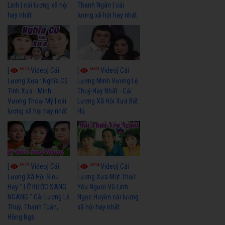
Linh | cải lương xã hội
Thanh Ngân | cải
hay nhất
lương xã hội hay nhất
6074
6690
[
Video] Cải
[
Video] Cải
Lương Xưa : Nghĩa Cũ
Lương Minh Vương Lệ
Tình Xưa - Minh
Thuỷ Hay Nhất - Cải
Vương Thoại Mỹ | cải
Lương Xã Hội Xưa Bất
lương xã hội hay nhất
Hủ
6979
6394
[
Video] Cải
[
Video] Cải
Lương Xã Hội Siêu
Lương Xưa Một Thuở
Hay " LỠ BƯỚC SANG
Yêu Người Vũ Linh
NGANG " Cải Lương Lệ
Ngọc Huyền cải lương
Thuỷ, Thanh Tuấn,
xã hội hay nhất
Hồng Nga