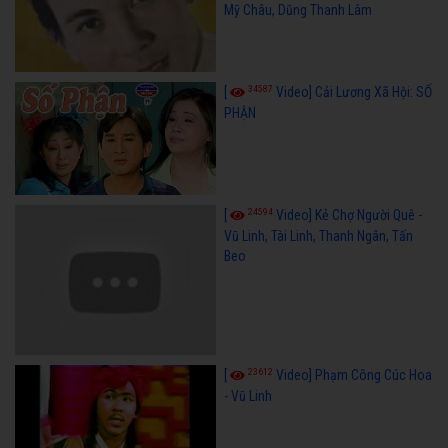
Mỹ Châu, Dũng Thanh Lâm
34587
[
Video] Cải Lương Xã Hội: SỐ
PHẬN
24594
[
Video] Kẻ Chợ Người Quê -
Vũ Linh, Tài Linh, Thanh Ngân, Tấn
Beo
23612
[
Video] Phạm Công Cúc Hoa
- Vũ Linh