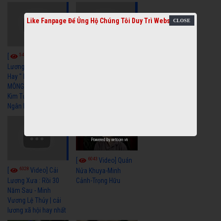
Like Fanpage Để Ủng Hộ Chúng Tôi Duy Trì Website
5464
5740
[
Video] Cải
[
Video] Cải
Lương Xã Hội Siêu
Lương Xưa Nước Mắt
Hay " BỂ HẬN MÊNH
Chiều Ly Biệt Minh
MÔNG " Cải Lương
Vương Tài Linh cải
Kim Tử Long, Thanh
lương xã hội hay nhất
Ngân Hay Nhất
Powered by
netcore.vn
6043
[
Video] Quán
6328
[
Video] Cải
Nửa Khuya-Minh
Cảnh-Trọng Hữu
Lương Xưa : Rồi 30
Năm Sau - Minh
Vương Lệ Thủy | cải
lương xã hội hay nhất