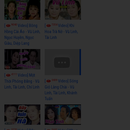
9060
7354
[
Video] Bông
[
Video] Khi
Hồng Cài Áo - Vũ Linh,
Hoa Trà Nở - Vũ Linh,
Ngọc Huyền, Ngọc
Tài Linh
Giàu, Diệp Lang
4111
[
Video] Một
3659
[
Video] Sóng
Thời Phóng Đãng - Vũ
Linh, Tài Linh, Chí Linh
Gió Làng Chài - Vũ
Linh, Tài Linh, Khánh
Tuấn
3770
3441