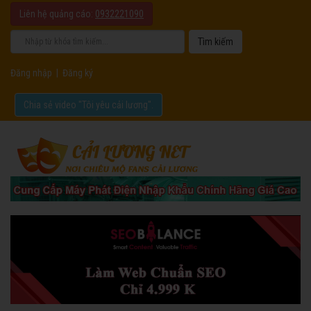
Liên hệ quảng cáo:
0932221090
Đăng nhập
|
Đăng ký
Chia sẻ video "Tôi yêu cải lương".