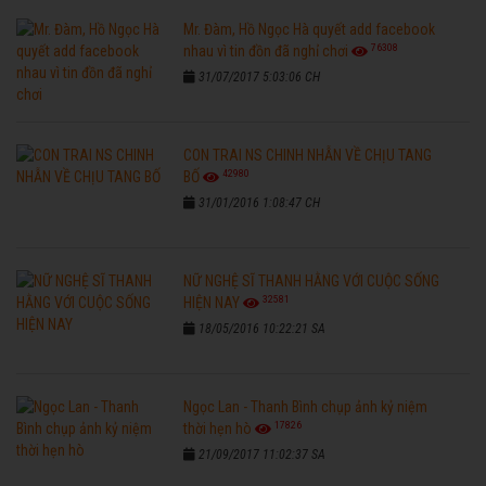
Mr. Đàm, Hồ Ngọc Hà quyết add facebook
76308
nhau vì tin đồn đã nghỉ chơi
31/07/2017 5:03:06 CH
CON TRAI NS CHINH NHẪN VỀ CHỊU TANG
42980
BỐ
31/01/2016 1:08:47 CH
NỮ NGHỆ SĨ THANH HẰNG VỚI CUỘC SỐNG
32581
HIỆN NAY
18/05/2016 10:22:21 SA
Ngọc Lan - Thanh Bình chụp ảnh kỷ niệm
17826
thời hẹn hò
21/09/2017 11:02:37 SA