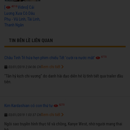
4016
[
Video] Cải
Lương Xưa Cô Dâu
Phụ - Vũ Linh, Tài Linh,
Thanh Ngân
TIN BÊN LỀ LIÊN QUAN
6770
Châu Tinh Trì hứa hẹn phim chiếu Tết 'cười ra nước mắt'
Xem chi tiết
03/01/2019 2:04:06 CH
"Tân hỷ kịch chi vương" do danh hài đạo diễn hé lộ tình tiết qua trailer đầu
tiên.
6270
Kim Kardashian có con thứ tư
Xem chi tiết
03/01/2019 1:03:37 CH
Ngôi sao truyền hình thực tế và chồng, Kanye West, nhờ người mang thai
hộ.