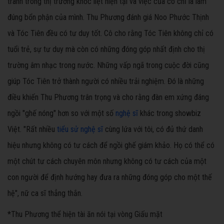
tranh trong thị trường khốc liệt hiện tại và việc của cô chỉ là làm
đúng bổn phận của mình. Thu Phương đánh giá Noo Phước Thịnh
và Tóc Tiên đều có tư duy tốt. Cô cho rằng Tóc Tiên không chỉ có
tuổi trẻ, sự tư duy mà còn có những đóng góp nhất định cho thị
trường âm nhạc trong nước. Những vấp ngã trong cuộc đời cũng
giúp Tóc Tiên trở thành người có nhiều trải nghiệm. Đó là những
điều khiến Thu Phương trân trọng và cho rằng đàn em xứng đáng
ngồi "ghế nóng" hơn so với một số
nghệ sĩ
khác trong showbiz
Việt. "Rất nhiều
tiểu sử nghệ sĩ
cùng lứa với tôi, có đủ thứ danh
hiệu nhưng không có tư cách để ngồi ghế giám khảo. Họ có thể có
một chút tư cách chuyên môn nhưng không có tư cách của một
con người để định hướng hay đưa ra những đóng góp cho một thế
hệ", nữ ca sĩ thẳng thắn.
*Thu Phương thể hiện tài ăn nói tại vòng Giấu mặt