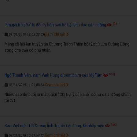
6591
'Em gái trà sữa' bị đồn ly hôn sau bê bối tình dục của chồng
Xem chi tiết
03/01/2019 12:03:33 CH
Mạng xã hội lan truyền tin Chương Trạch Thiên bỏ tỷ phú Lưu Cường Đông
song cha của cô phủ nhận.
6270
Ngô Thanh Vân, Đàm Vĩnh Hưng đi xem phim của Mỹ Tâm
Xem chi tiết
03/01/2019 11:03:00 SA
Nhiều sao dự buổi ra mắt phim "Chị trợ lý của anh" có nữ ca sĩ đóng chính,
tối 2/1.
7682
Sao Việt nghỉ Tết Dương lịch: Người tiệc tùng, kẻ nhập viện
Xem chi tiết
03/01/2019 10:01:54 SA