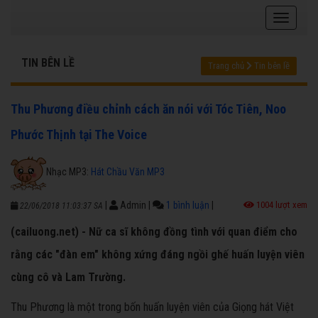
TIN BÊN LỀ
Trang chủ
Tin bên lề
Thu Phương điều chỉnh cách ăn nói với Tóc Tiên, Noo
Phước Thịnh tại The Voice
Nhạc MP3:
Hát Chầu Văn MP3
|
Admin
|
1 bình luận
|
1004 lượt xem
22/06/2018 11:03:37 SA
(cailuong.net) - Nữ ca sĩ không đồng tình với quan điểm cho
rằng các "đàn em" không xứng đáng ngồi ghế huấn luyện viên
cùng cô và Lam Trường.
Thu Phương là một trong bốn huấn luyện viên của Giọng hát Việt