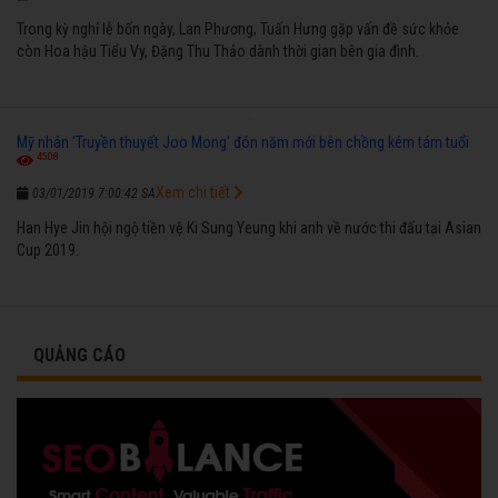
Trong kỳ nghỉ lễ bốn ngày, Lan Phương, Tuấn Hưng gặp vấn đề sức khỏe
còn Hoa hậu Tiểu Vy, Đặng Thu Thảo dành thời gian bên gia đình.
Mỹ nhân 'Truyền thuyết Joo Mong' đón năm mới bên chồng kém tám tuổi
4508
Xem chi tiết
03/01/2019 7:00:42 SA
Han Hye Jin hội ngộ tiền vệ Ki Sung Yeung khi anh về nước thi đấu tại Asian
Cup 2019.
QUẢNG CÁO