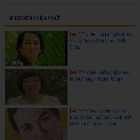
VIDEO XEM NHIỀU NHẤT
67092
[
Video] Cải Lương Xưa - Bơ
Vơ - Lệ Thủy & Minh Vương & Mỹ
Châu
50845
[
Video] Cải Lương Xã Hội -
Không Chồng - Vũ Linh Tài Linh
36023
[
Video] Bụi đời - Cải lương
trước 1975 Hùng Cường, Bạch Tuyết,
Mỹ Châu, Dũng Thanh Lâm