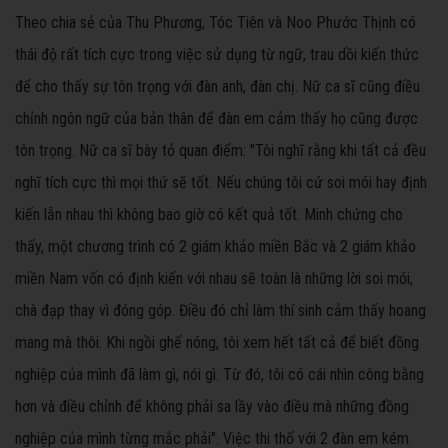
Theo chia sẻ của Thu Phương, Tóc Tiên và Noo Phước Thịnh có
thái độ rất tích cực trong việc sử dụng từ ngữ, trau dồi kiến thức
để cho thấy sự tôn trọng với đàn anh, đàn chị. Nữ ca sĩ cũng điều
chỉnh ngôn ngữ của bản thân để đàn em cảm thấy họ cũng được
tôn trọng. Nữ ca sĩ bày tỏ quan điểm: "Tôi nghĩ rằng khi tất cả đều
nghĩ tích cực thì mọi thứ sẽ tốt. Nếu chúng tôi cứ soi mói hay định
kiến lẫn nhau thì không bao giờ có kết quả tốt. Minh chứng cho
thấy, một chương trình có 2 giám khảo miền Bắc và 2 giám khảo
miền Nam vốn có định kiến với nhau sẽ toàn là những lời soi mói,
chà đạp thay vì đóng góp. Điều đó chỉ làm thí sinh cảm thấy hoang
mang mà thôi. Khi ngồi ghế nóng, tôi xem hết tất cả để biết đồng
nghiệp của mình đã làm gì, nói gì. Từ đó, tôi có cái nhìn công bằng
hơn và điều chỉnh để không phải sa lầy vào điều mà những đồng
nghiệp của mình từng mắc phải". Việc thi thố với 2 đàn em kém