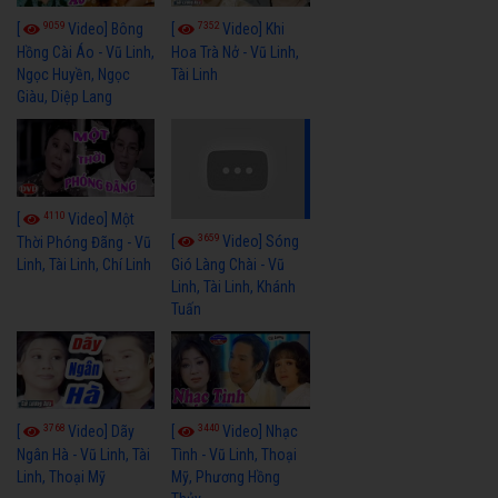
9059
7352
[
Video] Bông
[
Video] Khi
Hồng Cài Áo - Vũ Linh,
Hoa Trà Nở - Vũ Linh,
Ngọc Huyền, Ngọc
Tài Linh
Giàu, Diệp Lang
4110
[
Video] Một
3659
[
Video] Sóng
Thời Phóng Đãng - Vũ
Linh, Tài Linh, Chí Linh
Gió Làng Chài - Vũ
Linh, Tài Linh, Khánh
Tuấn
3768
3440
[
Video] Dãy
[
Video] Nhạc
Ngân Hà - Vũ Linh, Tài
Tình - Vũ Linh, Thoại
Linh, Thoại Mỹ
Mỹ, Phương Hồng