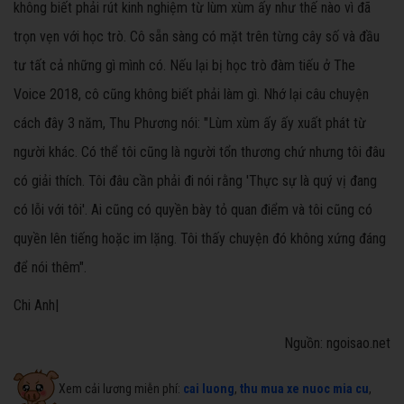
không biết phải rút kinh nghiệm từ lùm xùm ấy như thế nào vì đã
trọn vẹn với học trò. Cô sẵn sàng có mặt trên từng cây số và đầu
tư tất cả những gì mình có. Nếu lại bị học trò đàm tiếu ở The
Voice 2018, cô cũng không biết phải làm gì. Nhớ lại câu chuyện
cách đây 3 năm, Thu Phương nói: "Lùm xùm ấy ấy xuất phát từ
người khác. Có thể tôi cũng là người tổn thương chứ nhưng tôi đâu
có giải thích. Tôi đâu cần phải đi nói rằng 'Thực sự là quý vị đang
có lỗi với tôi'. Ai cũng có quyền bày tỏ quan điểm và tôi cũng có
quyền lên tiếng hoặc im lặng. Tôi thấy chuyện đó không xứng đáng
để nói thêm".
Chi Anh|
Nguồn: ngoisao.net
Xem cải lương miễn phí:
cai luong
,
thu mua xe nuoc mia cu
,