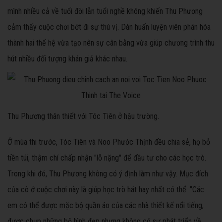
mình nhiều cả về tuổi đời lẫn tuổi nghề không khiến Thu Phương
cảm thấy cuộc chơi bớt đi sự thú vị. Dàn huấn luyện viên phân hóa
thành hai thế hệ vừa tạo nên sự cân bằng vừa giúp chương trình thu
hút nhiều đối tượng khán giả khác nhau.
Thu Phương thân thiết với Tóc Tiên ở hậu trường.
Ở mùa thi trước, Tóc Tiên và Noo Phước Thịnh đều chia sẻ, họ bỏ
tiền túi, thậm chí chấp nhận "lỗ nặng" để đầu tư cho các học trò.
Trong khi đó, Thu Phương không có ý định làm như vậy. Mục đích
của cô ở cuộc chơi này là giúp học trò hát hay nhất có thể. "Các
em có thể được mặc bộ quần áo của các nhà thiết kế nổi tiếng,
được chụp những bộ hình đẹp nhưng không có sự phát triển về