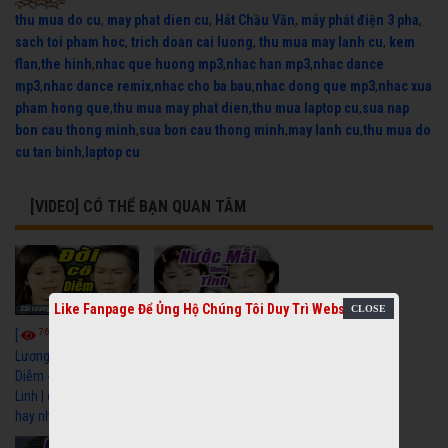
thu mua do cu
,
may phat dien cu
,
Hát Chầu Văn
,
máy phát điện 3 pha
,
sach toi pham hoc
,
trich doan cai luong
,
thu mua may lanh cu
,
kem
flan
,
the hinh
,
nhac que huong mp3
,
nhac han mp3
,
nhac dance
mp3
,
nhac dance remix
,
nhac cho ba bau
,
nhac dong que mp3
,
nhac xua
pham hong que
,
thu mua may phat dien
,
thu mua laptop cu
,
sua nap
bon cau thong minh
,
sua bon cau thong minh
,
may lanh cu
,
thu mua do
cu tan binh
,
laptop cu
[VIDEO] CÓ THỂ BẠN QUAN TÂM
Like Fanpage Để Ủng Hộ Chúng Tôi Duy Trì Website
7674
6926
[
Video] Cải
[
Video] Cải
Lương Xưa : Đời Cô
Lương Xưa : Nước Mắt
Diễm - Vũ Linh Tài
Chung Tình - Vũ Linh
Linh | cải lương xã hội
Thanh Ngân | cải
hay nhất
lương xã hội hay nhất