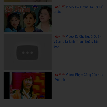
34585
[
Video] Cải Lương Xã Hội: SỐ
PHẬN
24592
[
Video] Kẻ Chợ Người Quê -
Vũ Linh, Tài Linh, Thanh Ngân, Tấn
Beo
23609
[
Video] Phạm Công Cúc Hoa
- Vũ Linh