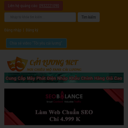
Liên hệ quảng cáo:
0932221090
Đăng nhập
|
Đăng ký
Chia sẻ video "Tôi yêu cải lương".