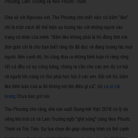
Phương, Lam Trường và Noo Phước Thịnh.
Chia sẻ với
Ngoisao.net
, Thu Phương cho biết việc cô bấm "like"
chỉ là một cách để thể hiện sự tương tác với những người vào
trang cá nhân của mình. "Bấm like không phải là tôi đồng tình mà
đơn giản chỉ là cho bạn biết rằng tôi đã đọc và đang tương tác mọi
người. Bên cạnh đó, tôi cũng đưa ra những bình luận rõ ràng rằng
tất cả đều có sự công bằng, chúng ta cần cho các em ấy cơ hội
và người lớn cũng có thứ phải học hỏi ở các em. Đối với tôi, bấm
like bình luận của ai đó không nói lên điều gì cả", nữ
ca sĩ cải
lương
Chưa bao giờ
nói.
Thu Phương cho rằng, nhà sản xuất Giọng hát Việt 2018 có lý do
riêng khi mời cô và Lam Trường ngồi "ghế nóng" cùng Noo Phước
Thịnh và Tóc Tiên. Sự lựa chọn đó giúp chương trình có thể cạnh