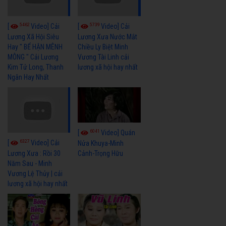
5462
5739
[
Video] Cải
[
Video] Cải
Lương Xã Hội Siêu
Lương Xưa Nước Mắt
Hay " BỂ HẬN MÊNH
Chiều Ly Biệt Minh
MÔNG " Cải Lương
Vương Tài Linh cải
Kim Tử Long, Thanh
lương xã hội hay nhất
Ngân Hay Nhất
6041
[
Video] Quán
6327
[
Video] Cải
Nửa Khuya-Minh
Cảnh-Trọng Hữu
Lương Xưa : Rồi 30
Năm Sau - Minh
Vương Lệ Thủy | cải
lương xã hội hay nhất