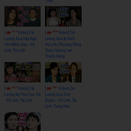
Thủy
4114
3966
[
Video] Cải
[
Video] Cải
Lương Xưa Hãy Ngủ
Lương Xưa Đi Biển -
Yên Niềm Đau - Vũ
Vũ Linh, Phương Hồng
Linh, Tài Linh
Thủy, Hương Lan,
Thanh Hằng
4433
3601
[
Video] Cải
[
Video] Cải
Lương Nợ Cha Con Trả
Lương Xưa Còn
- Vũ Linh, Tài Linh
Duyên - Vũ Linh, Tài
Linh, Trọng Hữu