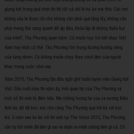
giọng hát trong quá trình thi thì tất cả chỉ là hư ảo mà thôi. Các em
không xấu là được rồi chứ không cần phải quá lộng lẫy, không cần
phải mang thứ xung quanh để áp đảo, khỏa lấp đi những thiếu hụt
của mình", Thu Phương quan niệm. Cô muốn học trò hát nhạc Việt
Nam hay nhất có thể. Thu Phương tôn trọng đường hướng riêng
của từng nhóm. Cô không muốn chạy theo cách làm của người
khác trong cuộc chơi này.
Năm 2015, Thu Phương lần đầu ngồi ghế huấn luyện viên Giọng hát
Việt. Gần cuối mùa thi năm ấy, mối quan hệ của Thu Phương và
một số thí sinh bị đàm tiếu. Mẹ chồng tương lai của ca nương Kiều
Anh lúc đó đã bức xúc cho rằng Thu Phương quá ích kỷ với học
trò. 3 năm sau ồn ào với thí sinh tại The Voice 2015, Thu Phương
vẫn tự hỏi mình đã làm gì sai và nhận ra mình chẳng làm gì cả. Cô