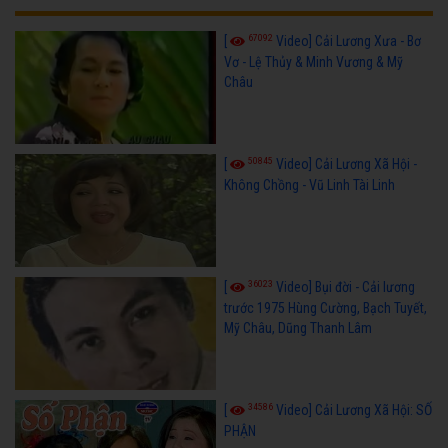
67092
[
Video] Cải Lương Xưa - Bơ
Vơ - Lệ Thủy & Minh Vương & Mỹ
Châu
50845
[
Video] Cải Lương Xã Hội -
Không Chồng - Vũ Linh Tài Linh
36023
[
Video] Bụi đời - Cải lương
trước 1975 Hùng Cường, Bạch Tuyết,
Mỹ Châu, Dũng Thanh Lâm
34586
[
Video] Cải Lương Xã Hội: SỐ
PHẬN