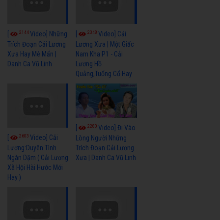
2144
2348
[
Video] Những
[
Video] Cải
Trích Đoạn Cải Lương
Lương Xưa | Một Giấc
Xưa Hay Mê Mẩn |
Nam Kha P1 - Cải
Danh Ca Vũ Linh
Lương Hồ
Quảng,Tuổng Cổ Hay
2280
[
Video] Đi Vào
2603
[
Video] Cải
Lòng Người Những
Trích Đoạn Cải Lương
Lương:Duyên Tình
Xưa | Danh Ca Vũ Linh
Ngàn Dặm ( Cải Lương
Xã Hội Hài Hước Mới
Hay )