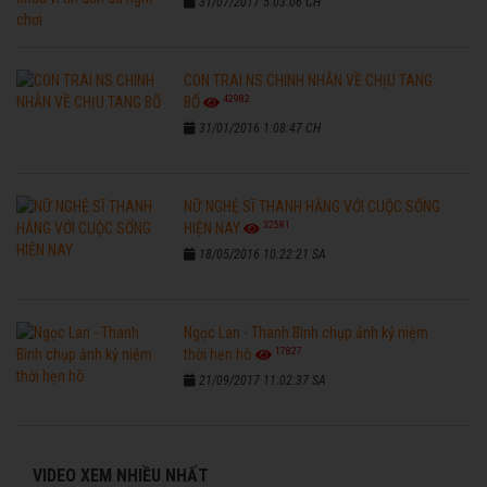
31/07/2017 5:03:06 CH
CON TRAI NS CHINH NHẪN VỀ CHỊU TANG
42982
BỐ
31/01/2016 1:08:47 CH
NỮ NGHỆ SĨ THANH HẰNG VỚI CUỘC SỐNG
32581
HIỆN NAY
18/05/2016 10:22:21 SA
Ngọc Lan - Thanh Bình chụp ảnh kỷ niệm
17827
thời hẹn hò
21/09/2017 11:02:37 SA
VIDEO XEM NHIỀU NHẤT