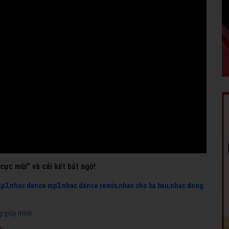
"cực mùi" và cái kết bất ngờ!
mp3
,
nhac dance mp3
,
nhac dance remix
,
nhac cho ba bau
,
nhac dong
g giúp mình.