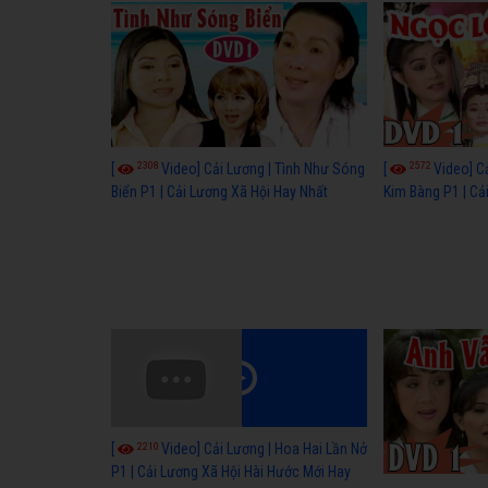
Vòng Tay Nghê S
2308
2572
[
Video] Cải Lương | Tình Như Sóng
[
Video] C
Biển P1 | Cải Lương Xã Hội Hay Nhất
Kim Bàng P1 | C
Cổ
2210
[
Video] Cải Lương | Hoa Hai Lần Nở
P1 | Cải Lương Xã Hội Hài Hước Mới Hay