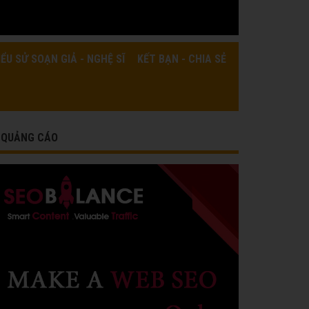
IỂU SỬ SOẠN GIẢ - NGHỆ SĨ
KẾT BẠN - CHIA SẺ
QUẢNG CÁO