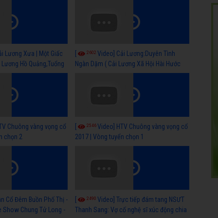
Quảng,Tuồng Cổ Hay)
2602
ải Lương Xưa | Một Giấc
[
Video] Cải Lương:Duyên Tình
i Lương Hồ Quảng,Tuổng
Ngàn Dặm ( Cải Lương Xã Hội Hài Hước
Mới Hay )
2546
TV Chuông vàng vọng cổ
[
Video] HTV Chuông vàng vọng cổ
n chọn 2
2017 | Vòng tuyển chọn 1
2490
ân Cổ Đêm Buồn Phố Thị -
[
Video] Trực tiếp đám tang NSƯT
ve Show Chung Tử Long -
Thanh Sang: Vợ cố nghệ sĩ xúc động chia