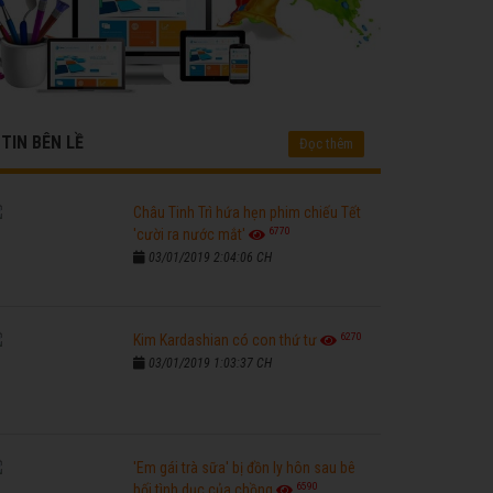
TIN BÊN LỀ
Đọc thêm
Châu Tinh Trì hứa hẹn phim chiếu Tết
6770
'cười ra nước mắt'
03/01/2019 2:04:06 CH
6270
Kim Kardashian có con thứ tư
03/01/2019 1:03:37 CH
'Em gái trà sữa' bị đồn ly hôn sau bê
6590
bối tình dục của chồng