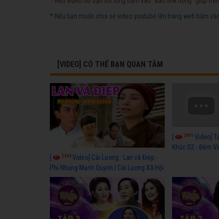
* Nếu video hư bạn vui lòng bấm vào "Báo link hỏng" giúp mìn
* Nếu bạn muốn chia sẻ video youtube lên trang web bấm vào 
[VIDEO] CÓ THỂ BẠN QUAN TÂM
2901
[
Video] T
Khúc 02 - Đêm Vũ
3444
[
Video] Cải Lương : Lan và Điệp -
Phi Nhung Mạnh Quỳnh | Cải Lương Xã Hội
Hài Hước Mới Hay