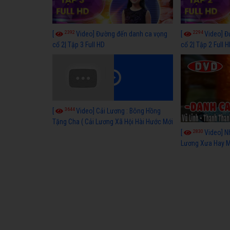
2392
2294
[
Video] Đường đến danh ca vọng
[
Video] Đ
cổ 2| Tập 3 Full HD
cổ 2| Tập 2 Full 
3644
[
Video] Cải Lương : Bông Hồng
Tặng Cha ( Cải Lương Xã Hội Hài Hước Mới
Hay )
2830
[
Video] N
Lương Xưa Hay M
P3