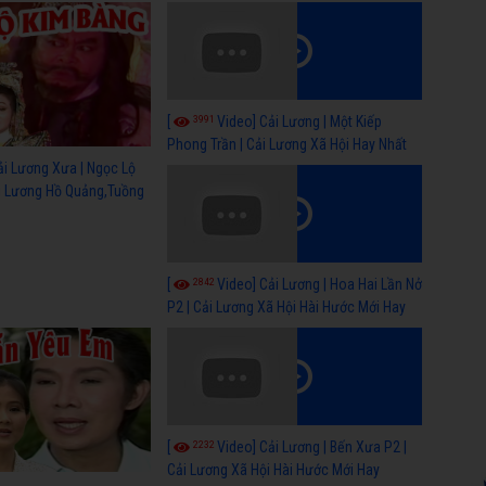
ỹ)
sẻ
3991
[
Video] Cải Lương | Một Kiếp
Phong Trần | Cải Lương Xã Hội Hay Nhất
ải Lương Xưa | Ngọc Lộ
ải Lương Hồ Quảng,Tuồng
2842
[
Video] Cải Lương | Hoa Hai Lần Nở
P2 | Cải Lương Xã Hội Hài Hước Mới Hay
2232
[
Video] Cải Lương | Bến Xưa P2 |
Cải Lương Xã Hội Hài Hước Mới Hay