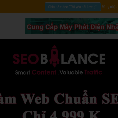
Đăng nhập
Chia sẻ video "Tôi yêu cải lương".