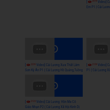
2519
[
Video] C
Em P1 | Cải Lươn
Hay
2235
2129
[
Video] Cải Lương Xưa:Thất Lâm
[
Video] C
Sơn Kỳ Án P1 ( Cải Lương Hồ Quảng,Tuồng
P1 ( Cải Lương Xã
Cổ )
2123
[
Video] Cải Lương: Hồn Ma Cô
Giáo Nhạn P2 ( Cải Lương Xã Hội Kinh Dị