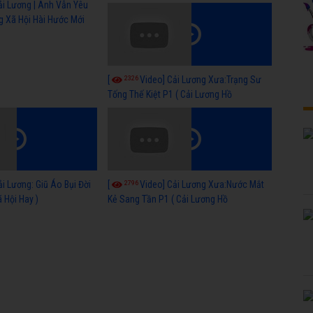
ải Lương | Anh Vẫn Yêu
g Xã Hội Hài Hước Mới
2326
[
Video] Cải Lương Xưa:Trạng Sư
Tống Thế Kiệt P1 ( Cải Lương Hồ
Quảng,Tuồng Cổ )
2796
ải Lương: Giũ Áo Bụi Đời
[
Video] Cải Lương Xưa:Nước Mắt
 Hội Hay )
Kẻ Sang Tần P1 ( Cải Lương Hồ
Quảng,Tuồng Cổ )