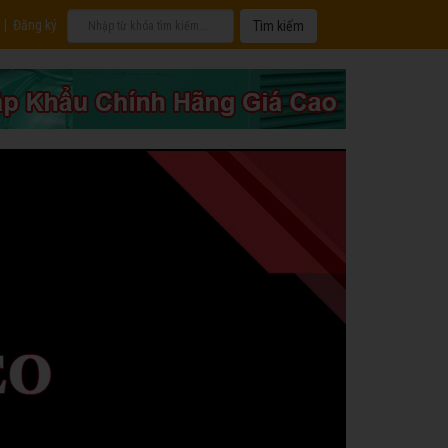
|
Đăng ký