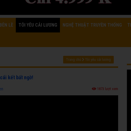
BÊN LỀ
TÔI YÊU CẢI LƯƠNG
NGHỆ THUẬT TRUYỀN THỐNG
T
Trang chủ
Tôi yêu cải lương
cái kết bất ngờ!
en
1873 lượt xem