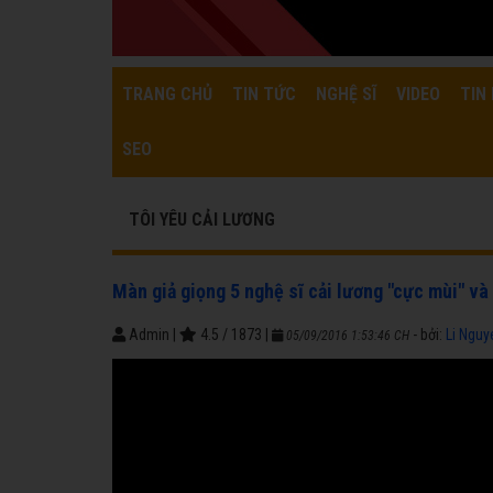
TRANG CHỦ
TIN TỨC
NGHỆ SĨ
VIDEO
TIN 
SEO
TÔI YÊU CẢI LƯƠNG
Màn giả giọng 5 nghệ sĩ cải lương "cực mùi" và 
Admin
|
4.5
/
1873
|
- bởi:
Li Nguy
05/09/2016 1:53:46 CH