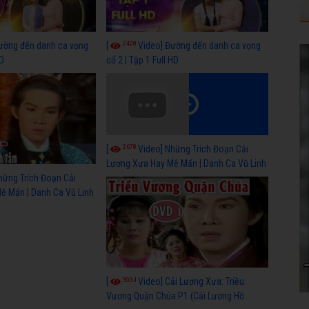
2428
ường đến danh ca vọng
[
Video] Đường đến danh ca vọng
HD
cổ 2 | Tập 1 Full HD
2678
[
Video] Những Trích Đoạn Cải
Lương Xưa Hay Mê Mẩn | Danh Ca Vũ Linh
P2
hững Trích Đoạn Cải
ê Mẩn | Danh Ca Vũ Linh
3034
[
Video] Cải Lương Xưa: Triều
Vương Quận Chúa P1 (Cải Lương Hồ