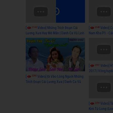
2144
2348
[
Video] Những Trích Đoạn Cải
[
Video] C
Lương Xưa Hay Mê Mẩn | Danh Ca Vũ Linh
Nam Kha P1 - Cả
Cổ Hay
2597
[
Video] H
2017 | Vòng tuyể
2280
[
Video] Đi Vào Lòng Người Những
Trích Đoạn Cải Lương Xưa | Danh Ca Vũ
Linh
2390
[
Video] T
Kim Tử Long (Li