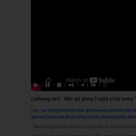
|
|
|
|
|
|
(cailuong.net) - Màn giả giọng 5 nghệ sĩ cải lương 
Tags:
cai luong
,
the hinh
,
nhac que huong mp3
,
nhac han 
que mp3
,
nhac xua pham hong que
,
thu mua may phat dien
* Nếu không thể bấm nút Play vui lòng bấm F5 để load lại tran