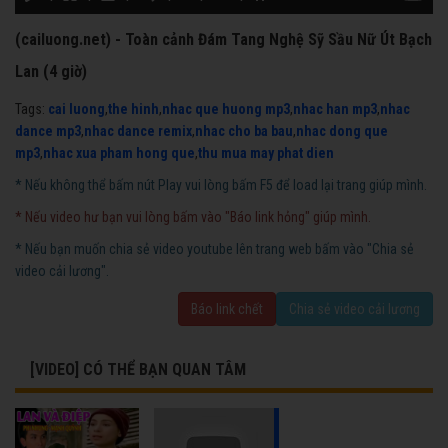
(cailuong.net) - Toàn cảnh Đám Tang Nghệ Sỹ Sầu Nữ Út Bạch
Lan (4 giờ)
Tags:
cai luong
,
the hinh
,
nhac que huong mp3
,
nhac han mp3
,
nhac
dance mp3
,
nhac dance remix
,
nhac cho ba bau
,
nhac dong que
mp3
,
nhac xua pham hong que
,
thu mua may phat dien
* Nếu không thể bấm nút Play vui lòng bấm F5 để load lại trang giúp mình.
* Nếu video hư bạn vui lòng bấm vào "Báo link hỏng" giúp mình.
* Nếu bạn muốn chia sẻ video youtube lên trang web bấm vào "Chia sẻ
video cải lương".
Báo link chết
Chia sẻ video cải lương
[VIDEO] CÓ THỂ BẠN QUAN TÂM