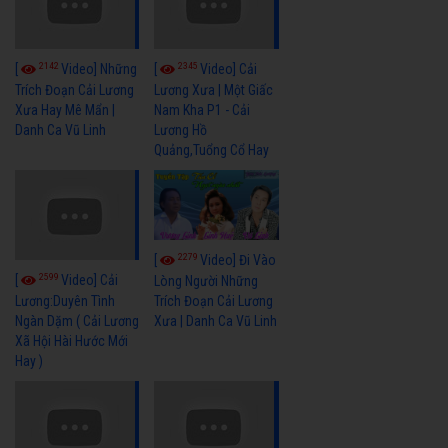
2142
2345
[
Video] Những
[
Video] Cải
Trích Đoạn Cải Lương
Lương Xưa | Một Giấc
Xưa Hay Mê Mẩn |
Nam Kha P1 - Cải
Danh Ca Vũ Linh
Lương Hồ
Quảng,Tuổng Cổ Hay
2279
[
Video] Đi Vào
2599
[
Video] Cải
Lòng Người Những
Trích Đoạn Cải Lương
Lương:Duyên Tình
Xưa | Danh Ca Vũ Linh
Ngàn Dặm ( Cải Lương
Xã Hội Hài Hước Mới
Hay )