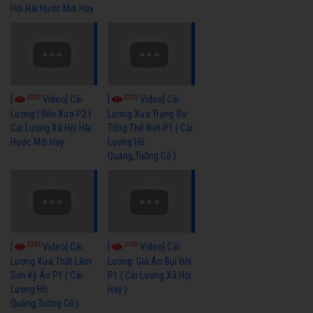
Hội Hài Hước Mới Hay
2232
2325
[
Video] Cải
[
Video] Cải
Lương | Bến Xưa P2 |
Lương Xưa:Trạng Sư
Cải Lương Xã Hội Hài
Tống Thế Kiệt P1 ( Cải
Hước Mới Hay
Lương Hồ
Quảng,Tuồng Cổ )
2235
2129
[
Video] Cải
[
Video] Cải
Lương Xưa:Thất Lâm
Lương: Giũ Áo Bụi Đời
Sơn Kỳ Án P1 ( Cải
P1 ( Cải Lương Xã Hội
Lương Hồ
Hay )
Quảng,Tuồng Cổ )