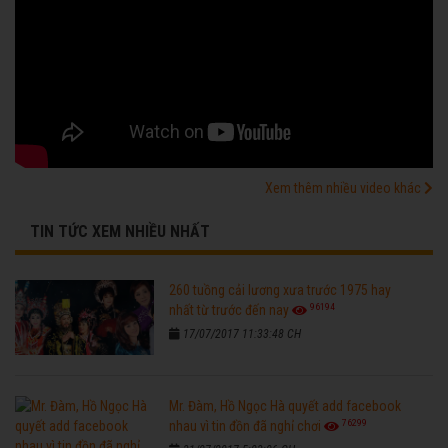
Xem thêm nhiều video khác
TIN TỨC XEM NHIỀU NHẤT
260 tuồng cải lương xưa trước 1975 hay
96194
nhất từ trước đến nay
17/07/2017 11:33:48 CH
Mr. Đàm, Hồ Ngọc Hà quyết add facebook
76299
nhau vì tin đồn đã nghỉ chơi