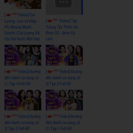
3443
[
Video] Cải
2897
[
Video] Tập
Lương : Lan và Điệp -
Phi Nhung Mạnh
Tuồng Tây Thiên Vũ
Quỳnh | Cải Lương Xã
Khúc 02 - Đêm Vũ
Hội Hài Hước Mới Hay
Linh
2543
2391
[
Video] Đường
[
Video] Đường
đến danh ca vọng cổ
đến danh ca vọng cổ
2 | Tập 4 Full HD
2| Tập 3 Full HD
2293
2426
[
Video] Đường
[
Video] Đường
đến danh ca vọng cổ
đến danh ca vọng cổ
2| Tập 2 Full HD
2 | Tập 1 Full HD