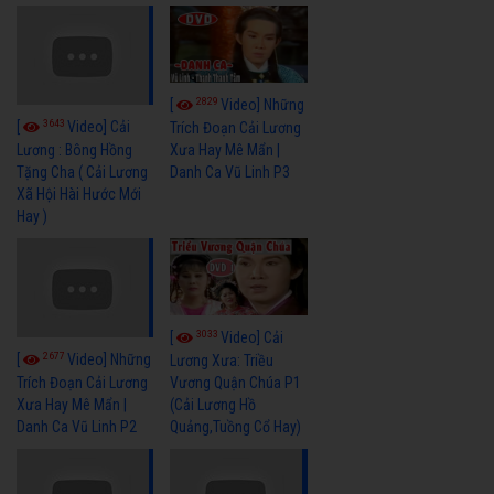
2829
[
Video] Những
3643
[
Video] Cải
Trích Đoạn Cải Lương
Xưa Hay Mê Mẩn |
Lương : Bông Hồng
Danh Ca Vũ Linh P3
Tặng Cha ( Cải Lương
Xã Hội Hài Hước Mới
Hay )
3033
[
Video] Cải
2677
[
Video] Những
Lương Xưa: Triều
Vương Quận Chúa P1
Trích Đoạn Cải Lương
(Cải Lương Hồ
Xưa Hay Mê Mẩn |
Quảng,Tuồng Cổ Hay)
Danh Ca Vũ Linh P2