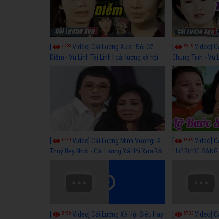
7665
6918
[
Video] Cải Lương Xưa : Đời Cô
[
Video] C
Diễm - Vũ Linh Tài Linh | cải lương xã hội
Chung Tình - Vũ 
hay nhất
lương xã hội hay
6679
6969
[
Video] Cải Lương Minh Vương Lệ
[
Video] C
Thuỷ Hay Nhất - Cải Lương Xã Hội Xưa Bất
" LỠ BƯỚC SANG 
Hủ
Thuỷ, Thanh Tuấ
5459
5733
[
Video] Cải Lương Xã Hội Siêu Hay
[
Video] C