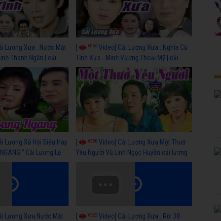
6055
ải Lương Xưa : Nước Mắt
[
Video] Cải Lương Xưa : Nghĩa Cũ
Linh Thanh Ngân | cải
Tình Xưa - Minh Vương Thoại Mỹ | cải
 nhất
lương xã hội hay nhất
6388
ải Lương Xã Hội Siêu Hay
[
Video] Cải Lương Xưa Một Thuở
NGANG " Cải Lương Lệ
Yêu Người Vũ Linh Ngọc Huyền cải lương
n, Hồng Nga
xã hội hay nhất
6322
ải Lương Xưa Nước Mắt
[
Video] Cải Lương Xưa : Rồi 30