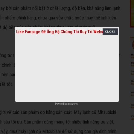
nay bởi sản phẩm nổi bật ở chất lượng, độ bền, khả năng làm lạnh
sản phẩm chính hãng, chưa qua sửa chữa hoặc thay thế linh kiện
 và độ bền của sản phẩm không thua kém gì máy mới.
Like Fanpage Để Ủng Hộ Chúng Tôi Duy Trì Website
ng từ rất lâu và cho đến nay đây vẫn là thương hiệu máy lạnh tốt
 chính là độ bền cao và sử dụng ổn định, tuổi thọ dài, ít hư hỏng,
ộ bền cao, bạn nên chọn lựa sản phẩm thật cẩn thận, nên mua
ất tốt.
Powered by
netcore.vn
 giới về các sản phẩm do hãng sản xuất. Máy lạnh cũ Mitsubishi
h sâu tối ưu. Sản phẩm cũng mang tới nhiều tính năng ưu việt,
ì vậy, mua máy lạnh cũ Mitsubishi để sử dụng cho gia đình mình