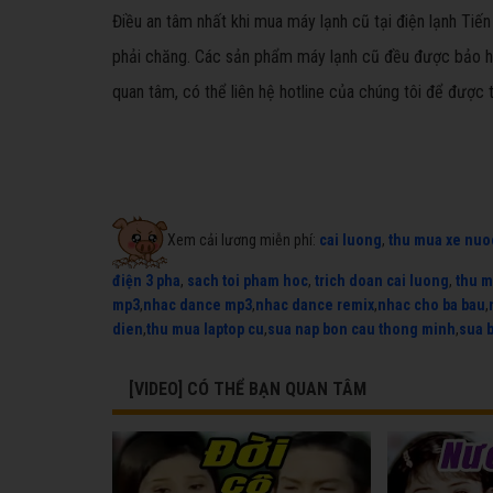
Điều an tâm nhất khi mua máy lạnh cũ tại điện lạnh Tiến
phải chăng. Các sản phẩm máy lạnh cũ đều được bảo hà
quan tâm, có thể liên hệ hotline của chúng tôi để được 
Xem cải lương miễn phí:
cai luong
,
thu mua xe nuo
điện 3 pha
,
sach toi pham hoc
,
trich doan cai luong
,
thu m
mp3
,
nhac dance mp3
,
nhac dance remix
,
nhac cho ba bau
,
dien
,
thu mua laptop cu
,
sua nap bon cau thong minh
,
sua 
[VIDEO] CÓ THỂ BẠN QUAN TÂM