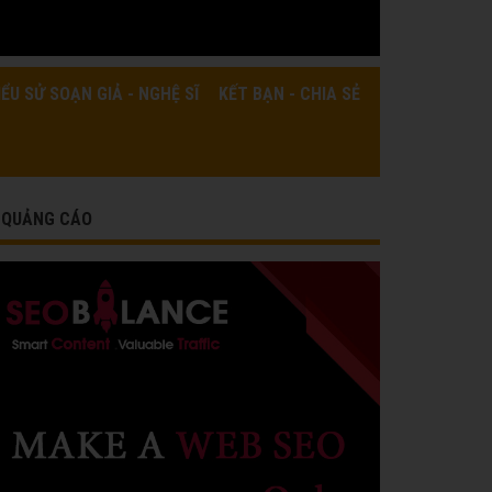
IỂU SỬ SOẠN GIẢ - NGHỆ SĨ
KẾT BẠN - CHIA SẺ
QUẢNG CÁO