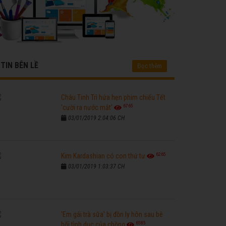
TIN BÊN LỀ
Đọc thêm
Châu Tinh Trì hứa hẹn phim chiếu Tết
6765
'cười ra nước mắt'
03/01/2019 2:04:06 CH
6265
Kim Kardashian có con thứ tư
03/01/2019 1:03:37 CH
'Em gái trà sữa' bị đồn ly hôn sau bê
6585
bối tình dục của chồng