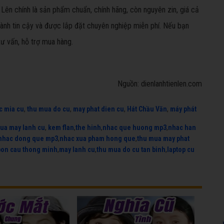
 Lên chính là sản phẩm chuẩn, chính hãng, còn nguyên zin, giá cả
nh tin cậy và được lắp đặt chuyên nghiệp miễn phí. Nếu bạn
tư vấn, hỗ trợ mua hàng.
Nguồn: dienlanhtienlen.com
c mia cu
,
thu mua do cu
,
may phat dien cu
,
Hát Chầu Văn
,
máy phát
ua may lanh cu
,
kem flan
,
the hinh
,
nhac que huong mp3
,
nhac han
nhac dong que mp3
,
nhac xua pham hong que
,
thu mua may phat
bon cau thong minh
,
may lanh cu
,
thu mua do cu tan binh
,
laptop cu