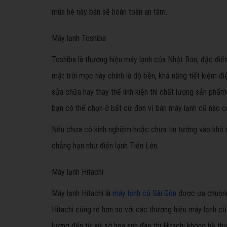
mùa hè này bán sẽ hoàn toàn an tâm.
Máy lạnh Toshiba
Toshiba là thương hiệu máy lạnh của Nhật Bản, đặc điể
mặt trời mọc này chính là độ bền, khả năng tiết kiệm đi
sửa chữa hay thay thế linh kiện thì chất lượng sản phẩ
bạn có thể chọn ở bất cứ đơn vị bán máy lạnh cũ nào c
Nếu chưa có kinh nghiệm hoặc chưa tin tưởng vào khả n
chẳng hạn như điện lạnh Tiến Lên.
Máy lạnh Hitachi
Máy lạnh Hitachi là
máy lạnh cũ Sài Gòn
được ưa chuộng 
Hitachi cũng rẻ hơn so với các thương hiệu máy lạnh c
lượng đến từ xứ sở hoa anh đào thì Hitachi không hề th