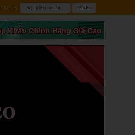
|
Đăng ký