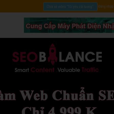
Đăng nhập
Chia sẻ video "Tôi yêu cải lương".