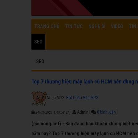
TRANG CHỦ
TIN TỨC
NGHỆ SĨ
VIDEO
TIN 
SEO
SEO
Top 7 thương hiệu máy lạnh cũ HCM nên dùng 
Nhạc MP3:
Hát Chầu Văn MP3
|
Admin
|
0 bình luận
|
24/03/2021 1:48:59 SA
(cailuong.net) - Bạn đang băn khoăn không biết n
năm nay? Top 7 thương hiệu máy lạnh cũ HCM nên d