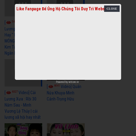
Like Fanpage Để Ủng Hộ Chúng Tôi Duy Trì Website
5462
5739
[
Video] Cải
[
Video] Cải
Lương Xã Hội Siêu
Lương Xưa Nước Mắt
Hay " BỂ HẬN MÊNH
Chiều Ly Biệt Minh
MÔNG " Cải Lương
Vương Tài Linh cải
Kim Tử Long, Thanh
lương xã hội hay nhất
Ngân Hay Nhất
Powered by
netcore.vn
6041
[
Video] Quán
6327
[
Video] Cải
Nửa Khuya-Minh
Cảnh-Trọng Hữu
Lương Xưa : Rồi 30
Năm Sau - Minh
Vương Lệ Thủy | cải
lương xã hội hay nhất