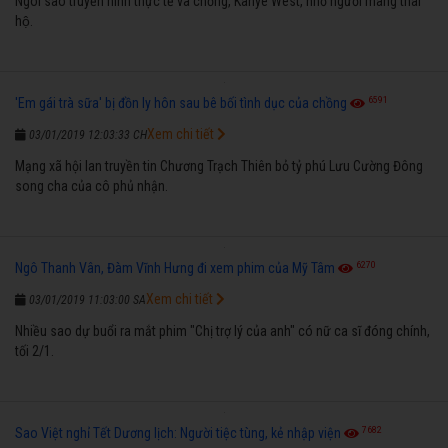
Ngôi sao truyền hình thực tế và chồng, Kanye West, nhờ người mang thai
hộ.
6591
'Em gái trà sữa' bị đồn ly hôn sau bê bối tình dục của chồng
Xem chi tiết
03/01/2019 12:03:33 CH
Mạng xã hội lan truyền tin Chương Trạch Thiên bỏ tỷ phú Lưu Cường Đông
song cha của cô phủ nhận.
6270
Ngô Thanh Vân, Đàm Vĩnh Hưng đi xem phim của Mỹ Tâm
Xem chi tiết
03/01/2019 11:03:00 SA
Nhiều sao dự buổi ra mắt phim "Chị trợ lý của anh" có nữ ca sĩ đóng chính,
tối 2/1.
7682
Sao Việt nghỉ Tết Dương lịch: Người tiệc tùng, kẻ nhập viện