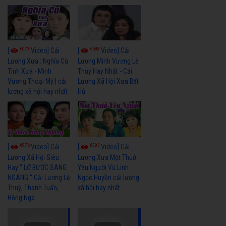
6071
6688
[
Video] Cải
[
Video] Cải
Lương Xưa : Nghĩa Cũ
Lương Minh Vương Lệ
Tình Xưa - Minh
Thuỷ Hay Nhất - Cải
Vương Thoại Mỹ | cải
Lương Xã Hội Xưa Bất
lương xã hội hay nhất
Hủ
6976
6393
[
Video] Cải
[
Video] Cải
Lương Xã Hội Siêu
Lương Xưa Một Thuở
Hay " LỠ BƯỚC SANG
Yêu Người Vũ Linh
NGANG " Cải Lương Lệ
Ngọc Huyền cải lương
Thuỷ, Thanh Tuấn,
xã hội hay nhất
Hồng Nga