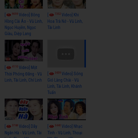
9059
7352
[
Video] Bông
[
Video] Khi
Hồng Cài Áo - Vũ Linh,
Hoa Trà Nở - Vũ Linh,
Ngọc Huyền, Ngọc
Tài Linh
Giàu, Diệp Lang
4110
[
Video] Một
3659
[
Video] Sóng
Thời Phóng Đãng - Vũ
Linh, Tài Linh, Chí Linh
Gió Làng Chài - Vũ
Linh, Tài Linh, Khánh
Tuấn
3768
3440
[
Video] Dãy
[
Video] Nhạc
Ngân Hà - Vũ Linh, Tài
Tình - Vũ Linh, Thoại