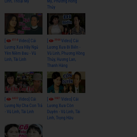
Linh, Thoại Mỹ
Mỹ, Phương Hồng
Thủy
4114
3966
[
Video] Cải
[
Video] Cải
Lương Xưa Hãy Ngủ
Lương Xưa Đi Biển -
Yên Niềm Đau - Vũ
Vũ Linh, Phương Hồng
Linh, Tài Linh
Thủy, Hương Lan,
Thanh Hằng
4433
3601
[
Video] Cải
[
Video] Cải
Lương Nợ Cha Con Trả
Lương Xưa Còn
- Vũ Linh, Tài Linh
Duyên - Vũ Linh, Tài
Linh, Trọng Hữu