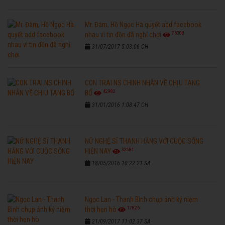
Mr. Đàm, Hồ Ngọc Hà quyết add facebook
76308
nhau vì tin đồn đã nghỉ chơi
31/07/2017 5:03:06 CH
CON TRAI NS CHINH NHẪN VỀ CHỊU TANG
42982
BỐ
31/01/2016 1:08:47 CH
NỮ NGHỆ SĨ THANH HẰNG VỚI CUỘC SỐNG
32581
HIỆN NAY
18/05/2016 10:22:21 SA
Ngọc Lan - Thanh Bình chụp ảnh kỷ niệm
17826
thời hẹn hò
21/09/2017 11:02:37 SA