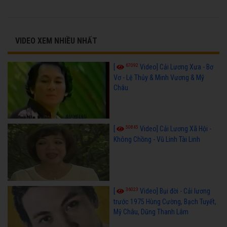
VIDEO XEM NHIỀU NHẤT
67092
[
Video] Cải Lương Xưa - Bơ
Vơ - Lệ Thủy & Minh Vương & Mỹ
Châu
50845
[
Video] Cải Lương Xã Hội -
Không Chồng - Vũ Linh Tài Linh
36023
[
Video] Bụi đời - Cải lương
trước 1975 Hùng Cường, Bạch Tuyết,
Mỹ Châu, Dũng Thanh Lâm