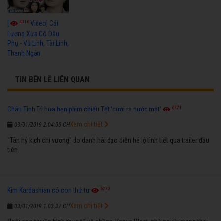
4016
[
Video] Cải
Lương Xưa Cô Dâu
Phụ - Vũ Linh, Tài Linh,
Thanh Ngân
TIN BÊN LỀ LIÊN QUAN
6771
Châu Tinh Trì hứa hẹn phim chiếu Tết 'cười ra nước mắt'
Xem chi tiết
03/01/2019 2:04:06 CH
"Tân hỷ kịch chi vương" do danh hài đạo diễn hé lộ tình tiết qua trailer đầu
tiên.
6270
Kim Kardashian có con thứ tư
Xem chi tiết
03/01/2019 1:03:37 CH