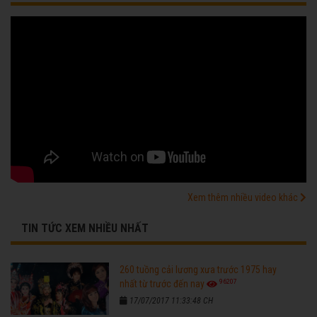
Xem thêm nhiều video khác
TIN TỨC XEM NHIỀU NHẤT
260 tuồng cải lương xưa trước 1975 hay
96207
nhất từ trước đến nay
17/07/2017 11:33:48 CH