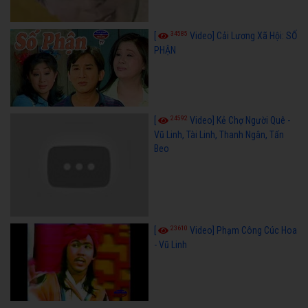
34585
[
Video] Cải Lương Xã Hội: SỐ
PHẬN
24592
[
Video] Kẻ Chợ Người Quê -
Vũ Linh, Tài Linh, Thanh Ngân, Tấn
Beo
23610
[
Video] Phạm Công Cúc Hoa
- Vũ Linh