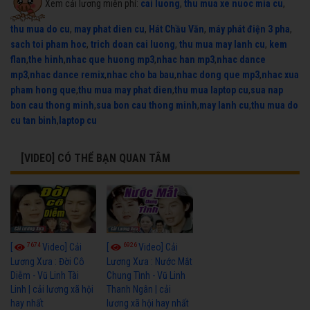
Xem cải lương miễn phí:
cai luong
,
thu mua xe nuoc mia cu
,
thu mua do cu
,
may phat dien cu
,
Hát Chầu Văn
,
máy phát điện 3 pha
,
sach toi pham hoc
,
trich doan cai luong
,
thu mua may lanh cu
,
kem
flan
,
the hinh
,
nhac que huong mp3
,
nhac han mp3
,
nhac dance
mp3
,
nhac dance remix
,
nhac cho ba bau
,
nhac dong que mp3
,
nhac xua
pham hong que
,
thu mua may phat dien
,
thu mua laptop cu
,
sua nap
bon cau thong minh
,
sua bon cau thong minh
,
may lanh cu
,
thu mua do
cu tan binh
,
laptop cu
[VIDEO] CÓ THỂ BẠN QUAN TÂM
7674
6926
[
Video] Cải
[
Video] Cải
Lương Xưa : Đời Cô
Lương Xưa : Nước Mắt
Diễm - Vũ Linh Tài
Chung Tình - Vũ Linh
Linh | cải lương xã hội
Thanh Ngân | cải
hay nhất
lương xã hội hay nhất