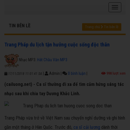
TIN BÊN LỀ
Trang chủ
Tin bên lề
Trang Pháp du lịch tận hưởng cuộc sống độc thân
Nhạc MP3:
Hát Chầu Văn MP3
|
Admin
|
0 bình luận
|
998 lượt xem
17/11/2018 11:01:41 SA
(cailuong.net) - Ca sĩ thường đi xa để tìm cảm hứng sáng tác
nhạc sau khi chia tay Dương Khắc Linh.
Trang Pháp vừa trở về Việt Nam sau chuyến nghỉ dưỡng và ghi hình
gần một tháng ở Hàn Quốc. Trước đó,
ca sĩ cải lương
dành thời