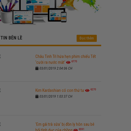
TIN BÊN LỀ
Đọc thêm
Châu Tinh Trì hứa hẹn phim chiếu Tết
6770
'cười ra nước mắt'
03/01/2019 2:04:06 CH
6270
Kim Kardashian có con thứ tư
03/01/2019 1:03:37 CH
'Em gái trà sữa' bị đồn ly hôn sau bê
6591
bối tình dục của chồng