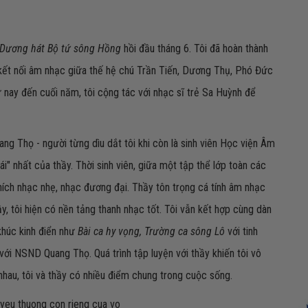
Dương hát Bộ tứ sông Hồng
hồi đầu tháng 6. Tôi đã hoàn thành
 kết nối âm nhạc giữa thế hệ chú Trần Tiến, Dương Thụ, Phó Đức
nay đến cuối năm, tôi cộng tác với nhạc sĩ trẻ Sa Huỳnh để
ng Thọ - người từng dìu dắt tôi khi còn là sinh viên Học viện Âm
ái" nhất của thầy. Thời sinh viên, giữa một tập thể lớp toàn các
thích nhạc nhẹ, nhạc đương đại. Thầy tôn trọng cá tính âm nhạc
vậy, tôi hiện có nền tảng thanh nhạc tốt. Tôi vẫn kết hợp cùng dàn
khúc kinh điển như
Bài ca hy vọng, Trường ca sông Lô
với tinh
với NSND Quang Thọ. Quá trình tập luyện với thầy khiến tôi vô
nhau, tôi và thầy có nhiều điểm chung trong cuộc sống.