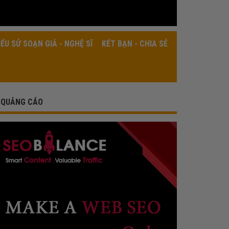
IỂU SỬ SOẠN GIẢ - NGHỆ SĨ
KẾT BẠN - CHIA SẺ
QUẢNG CÁO