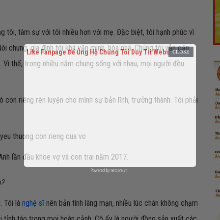
 tôi, tâm sự với tôi nhiều hơn với mẹ. Đặc biệt, tôi hạnh phúc vì
i chung, gia đình tôi khá văn minh, hòa nhã. Chúng tôi vẫn gặp
Like Fanpage Để Ủng Hộ Chúng Tôi Duy Trì Website
. Vì thế, trong nhiều năm chung sống với nhau, mọi người đều
 con riêng rèn luyện cho mình sự bản lĩnh, trưởng thành. Tôi phải
Anh lần đầu khoe vợ và con trai năm 2017.
Powered by
netcore.vn
o?
. Tôi là
nghệ sĩ
nên bản tính lãng mạn, nhiều lúc chân không chạm
ôi tỉnh táo trong mọi hoàn cảnh. Cô ấy là người đồng sản xuất các