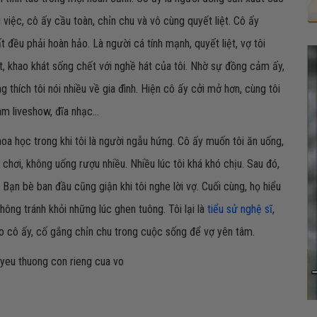
 việc, cô ấy cầu toàn, chỉn chu và vô cùng quyết liệt. Cô ấy
t đều phải hoàn hảo. Là người cá tính mạnh, quyết liệt, vợ tôi
t, khao khát sống chết với nghề hát của tôi. Nhờ sự đồng cảm ấy,
g thích tôi nói nhiều về gia đình. Hiện cô ấy cởi mở hơn, cùng tôi
m liveshow, đĩa nhạc...
oa học trong khi tôi là người ngẫu hứng. Cô ấy muốn tôi ăn uống,
hơi, không uống rượu nhiều. Nhiều lúc tôi khá khó chịu. Sau đó,
 Bạn bè ban đầu cũng giận khi tôi nghe lời vợ. Cuối cùng, họ hiểu
hông tránh khỏi những lúc ghen tuông. Tôi lại là
tiểu sử nghệ sĩ
,
 cho cô ấy, cố gắng chỉn chu trong cuộc sống để vợ yên tâm.