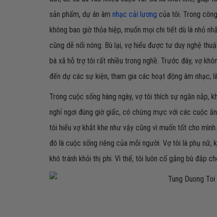
sản phẩm, dự án âm
nhạc cải lương
của tôi. Trong công
không bao giờ thỏa hiệp, muốn mọi chi tiết dù là nhỏ nhấ
cũng dễ nổi nóng. Bù lại, vợ hiểu được tư duy nghệ thuậ
bà xã hỗ trợ tôi rất nhiều trong nghề. Trước đây, vợ khôn
đến dự các sự kiện, tham gia các hoạt động âm nhạc, là
Trong cuộc sống hàng ngày, vợ tôi thích sự ngăn nắp, kh
nghỉ ngơi đúng giờ giấc, có chừng mực với các cuộc ăn c
tôi hiểu vợ khắt khe như vậy cũng vì muốn tốt cho mình.
đó là cuộc sống riêng của mỗi người. Vợ tôi là phụ nữ, k
khó tránh khỏi thị phi. Vì thế, tôi luôn cố gắng bù đắp