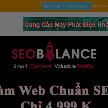
Đăng nhập
Chia sẻ video "Tôi yêu cải lương".