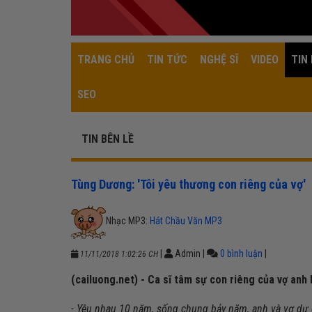
TRANG CHỦ
TIN TỨC
NGHỆ SĨ
VIDEO
TIN 
SEO
TIN BÊN LỀ
Tùng Dương: 'Tôi yêu thương con riêng của vợ'
Nhạc MP3:
Hát Chầu Văn MP3
|
Admin
|
0 bình luận
|
11/11/2018 1:02:26 CH
(cailuong.net) - Ca sĩ tâm sự con riêng của vợ anh 
- Yêu nhau 10 năm, sống chung bảy năm, anh và vợ dự 