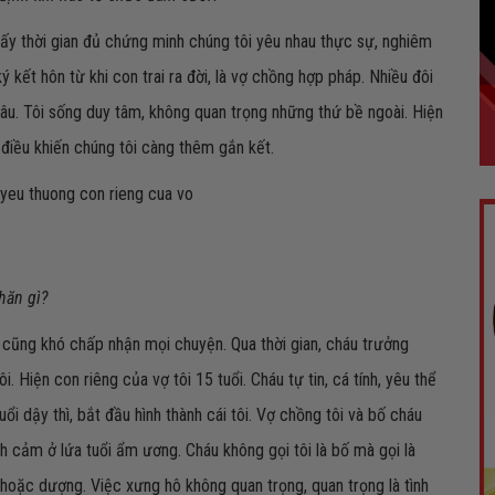
 ấy thời gian đủ chứng minh chúng tôi yêu nhau thực sự, nghiêm
ý kết hôn từ khi con trai ra đời, là vợ chồng hợp pháp. Nhiều đôi
lâu. Tôi sống duy tâm, không quan trọng những thứ bề ngoài. Hiện
à điều khiến chúng tôi càng thêm gắn kết.
hăn gì?
u cũng khó chấp nhận mọi chuyện. Qua thời gian, cháu trưởng
. Hiện con riêng của vợ tôi 15 tuổi. Cháu tự tin, cá tính, yêu thể
i dậy thì, bắt đầu hình thành cái tôi. Vợ chồng tôi và bố cháu
h cảm ở lứa tuổi ẩm ương. Cháu không gọi tôi là bố mà gọi là
 hoặc dượng. Việc xưng hô không quan trọng, quan trọng là tình