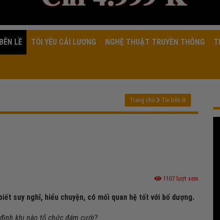
BÊN LỀ
TÔI YÊU CẢI LƯƠNG
NGHỆ THUẬT TRUYỀN THỐNG
T
Trang chủ
Tin bên lề
1107 lượt xem
biết suy nghĩ, hiểu chuyện, có mối quan hệ tốt với bố dượng.
định khi nào tổ chức đám cưới?