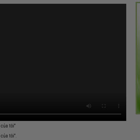
của tôi"
của tôi".