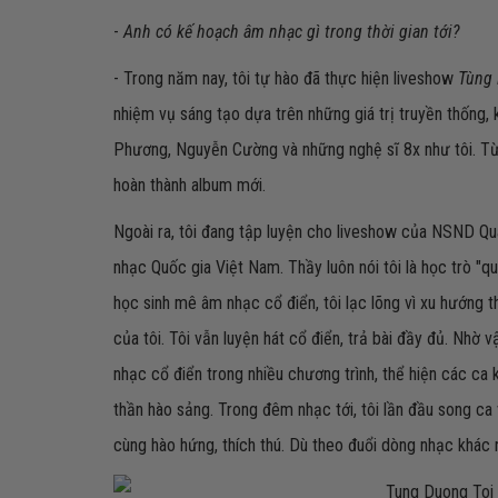
-
Anh có kế hoạch âm nhạc gì trong thời gian tới?
- Trong năm nay, tôi tự hào đã thực hiện liveshow
Tùng 
nhiệm vụ sáng tạo dựa trên những giá trị truyền thống,
Phương, Nguyễn Cường và những nghệ sĩ 8x như tôi. Từ 
hoàn thành album mới.
Ngoài ra, tôi đang tập luyện cho liveshow của NSND Qua
nhạc Quốc gia Việt Nam. Thầy luôn nói tôi là học trò "qu
học sinh mê âm nhạc cổ điển, tôi lạc lõng vì xu hướng 
của tôi. Tôi vẫn luyện hát cổ điển, trả bài đầy đủ. Nhờ 
nhạc cổ điển trong nhiều chương trình, thể hiện các ca 
thần hào sảng. Trong đêm nhạc tới, tôi lần đầu song ca 
cùng hào hứng, thích thú. Dù theo đuổi dòng nhạc khác 