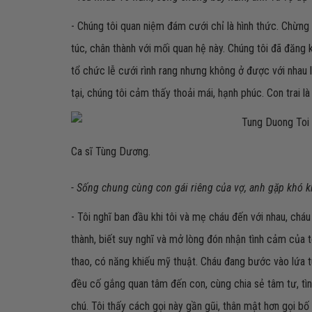
- Chúng tôi quan niệm đám cưới chỉ là hình thức. Chừng
túc, chân thành với mối quan hệ này. Chúng tôi đã đăng k
tổ chức lễ cưới rình rang nhưng không ở được với nhau 
tại, chúng tôi cảm thấy thoải mái, hạnh phúc. Con trai l
Ca sĩ Tùng Dương.
- Sống chung cùng con gái riêng của vợ, anh gặp khó k
- Tôi nghĩ ban đầu khi tôi và mẹ cháu đến với nhau, chá
thành, biết suy nghĩ và mở lòng đón nhận tình cảm của tôi
thao, có năng khiếu mỹ thuật. Cháu đang bước vào lứa tuổ
đều cố gắng quan tâm đến con, cùng chia sẻ tâm tư, tìn
chú. Tôi thấy cách gọi này gần gũi, thân mật hơn gọi bố