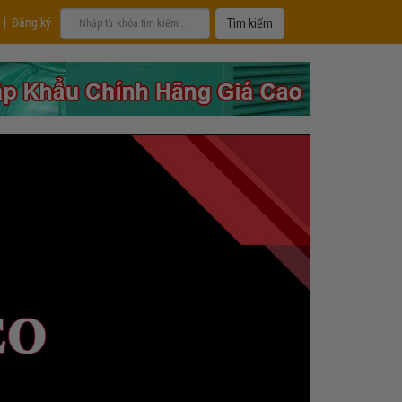
|
Đăng ký