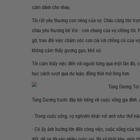
cảm dành cho nhau.
Tôi rất yêu thương con riêng của vợ. Cháu cũng tôn trọng
cháu yêu thương bé Voi - con chung của vợ chồng tôi. Nó
gỡ, trao đổi việc chăm sóc con cái với chồng cũ của vợ
không cảm thấy gượng gạo, khó xử.
Tôi cảm thấy việc đến với người từng qua một lần đò, có
học cách vượt qua dư luận, đồng thời mở lòng hơn.
Tùng Dương trước đây kín tiếng về cuộc sống gia đình. 
- Trong cuộc sống, vợ nghiêm khắc với anh như thế nà
- Cô ấy ảnh hưởng lớn đến công việc, cuộc sống của tôi
đất, dễ sa đà vào nhiều cuộc vui. Bà xã khắt khe, giúp t