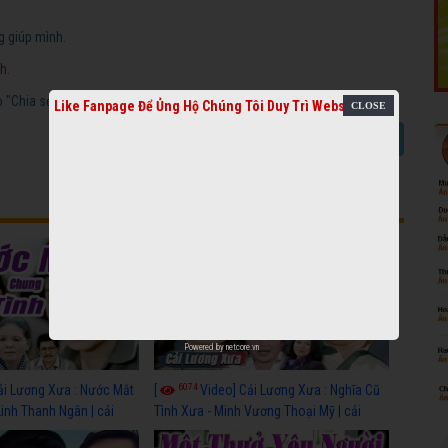
g giúp mình.
h.
"Chia sẻ video cải lương".
Like Fanpage Để Ủng Hộ Chúng Tôi Duy Trì Website
Báo link chết
Chia sẻ video cải lương
Powered by
netcore.vn
6074
ải Lương Xưa : Nước Mắt
[
Video] Cải Lương Xưa : Nghĩa Cũ
Linh Thanh Ngân | cải
Tình Xưa - Minh Vương Thoại Mỹ | cải
 nhất
lương xã hội hay nhất