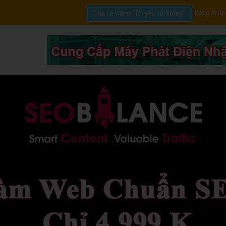
Đăng nhập
Chia sẻ video "Tôi yêu cải lương".