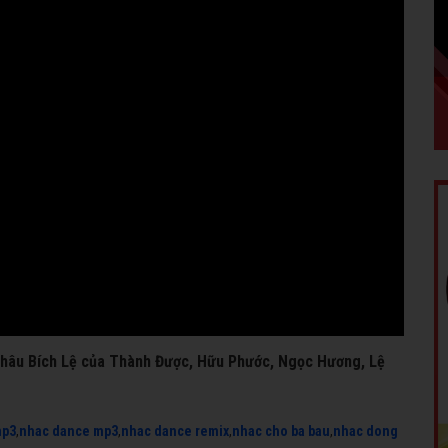
 Châu Bích Lệ của Thành Được, Hữu Phước, Ngọc Hương, Lệ
mp3
,
nhac dance mp3
,
nhac dance remix
,
nhac cho ba bau
,
nhac dong