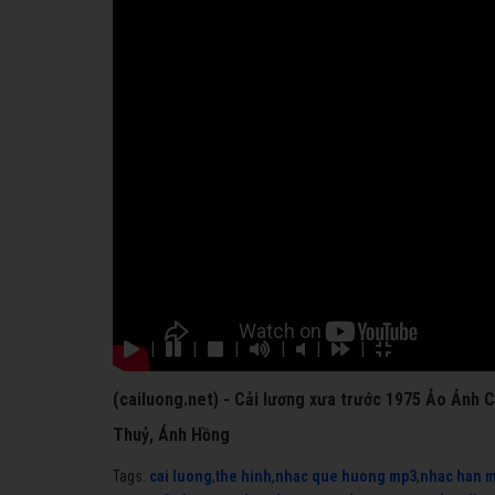
|
|
|
|
|
|
(cailuong.net) - Cải lương xưa trước 1975 Ảo Ảnh
Thuỷ, Ánh Hồng
Tags:
cai luong
,
the hinh
,
nhac que huong mp3
,
nhac han 