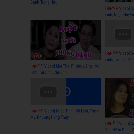
Cảnh-Trọng Hữu
9060
[
Video] B
Linh, Ngọc Huyền
3659
[
Video] S
Linh, Tài Linh, K
4111
[
Video] Một Thời Phóng Đãng - Vũ
Linh, Tài Linh, Chí Linh
3441
[
Video] Nhạc Tình - Vũ Linh, Thoại
Mỹ, Phương Hồng Thủy
4115
[
Video] C
Yên Niềm Đau - Vũ