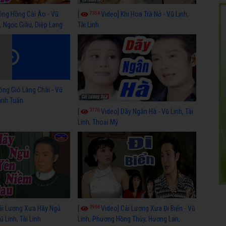
7354
ông Hồng Cài Áo - Vũ
[
Video] Khi Hoa Trà Nở - Vũ Linh,
, Ngọc Giàu, Diệp Lang
Tài Linh
óng Gió Làng Chài - Vũ
hánh Tuấn
3770
[
Video] Dãy Ngân Hà - Vũ Linh, Tài
Linh, Thoại Mỹ
3966
ải Lương Xưa Hãy Ngủ
[
Video] Cải Lương Xưa Đi Biển - Vũ
 Linh, Tài Linh
Linh, Phương Hồng Thủy, Hương Lan,