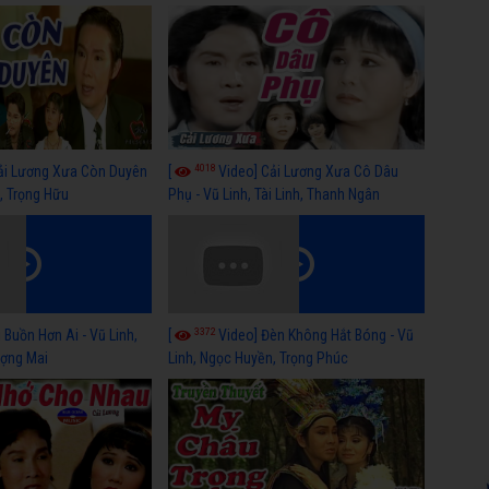
Thanh Hằng
4018
ải Lương Xưa Còn Duyên
[
Video] Cải Lương Xưa Cô Dâu
h, Trọng Hữu
Phụ - Vũ Linh, Tài Linh, Thanh Ngân
3372
 Buồn Hơn Ai - Vũ Linh,
[
Video] Đèn Không Hắt Bóng - Vũ
ợng Mai
Linh, Ngọc Huyền, Trọng Phúc