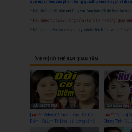
que mp3
,
nhac xua pham hong que
,
thu mua may phat dien
* Nếu không thể bấm nút Play vui lòng bấm F5 để load lại tran
* Nếu video hư bạn vui lòng bấm vào "Báo link hỏng" giúp mìn
* Nếu bạn muốn chia sẻ video youtube lên trang web bấm vào 
[VIDEO] CÓ THỂ BẠN QUAN TÂM
7677
6929
[
Video] Cải Lương Xưa : Đời Cô
[
Video] C
Diễm - Vũ Linh Tài Linh | cải lương xã hội
Chung Tình - Vũ 
hay nhất
lương xã hội hay