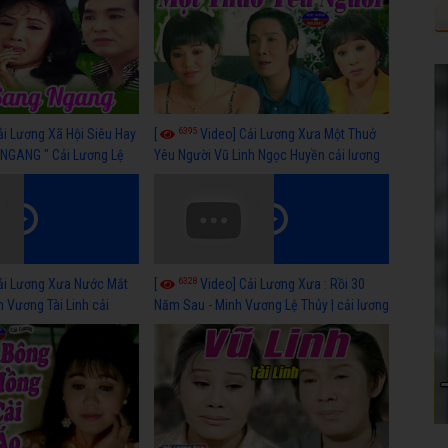
6395
ải Lương Xã Hội Siêu Hay
[
Video] Cải Lương Xưa Một Thuở
NGANG " Cải Lương Lệ
Yêu Người Vũ Linh Ngọc Huyền cải lương
n, Hồng Nga
xã hội hay nhất
6328
ải Lương Xưa Nước Mắt
[
Video] Cải Lương Xưa : Rồi 30
h Vương Tài Linh cải
Năm Sau - Minh Vương Lệ Thủy | cải lương
 nhất
xã hội hay nhất