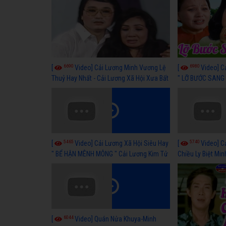
6690
6980
[
Video] Cải Lương Minh Vương Lệ
[
Video] C
Thuỷ Hay Nhất - Cải Lương Xã Hội Xưa Bất
" LỠ BƯỚC SANG 
Hủ
Thuỷ, Thanh Tuấ
5465
5740
[
Video] Cải Lương Xã Hội Siêu Hay
[
Video] C
" BỂ HẬN MÊNH MÔNG " Cải Lương Kim Tử
Chiều Ly Biệt Min
Long, Thanh Ngân Hay Nhất
lương xã hội hay
6044
[
Video] Quán Nửa Khuya-Minh