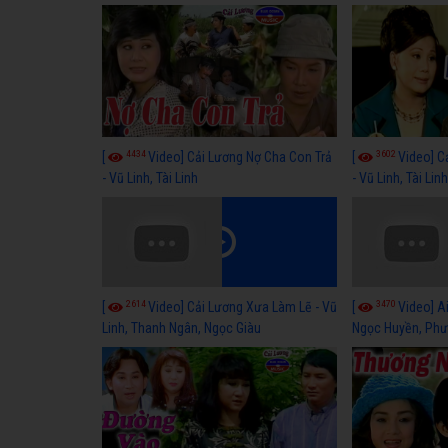
4434
3602
[
Video] Cải Lương Nợ Cha Con Trả
[
Video] C
- Vũ Linh, Tài Linh
- Vũ Linh, Tài Lin
2614
3470
[
Video] Cải Lương Xưa Làm Lẽ - Vũ
[
Video] Ai
Linh, Thanh Ngân, Ngọc Giàu
Ngọc Huyền, Phư