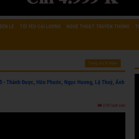
BÊN LỀ
TÔI YÊU CẢI LƯƠNG
NGHỆ THUẬT TRUYỀN THỐNG
T
Trang chủ
Video
75 - Thành Được, Hữu Phước, Ngọc Hương, Lệ Thuỷ, Ánh
2747 lượt xem