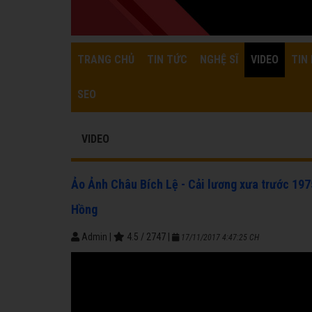
TRANG CHỦ
TIN TỨC
NGHỆ SĨ
VIDEO
TIN 
SEO
VIDEO
Ảo Ảnh Châu Bích Lệ - Cải lương xưa trước 19
Hồng
Admin
|
4.5
/
2747
|
17/11/2017 4:47:25 CH