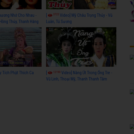
3722
hương Nhớ Cho Nhau -
[
Video] Mỹ Châu Trọng Thủy - Vũ
 Hồng Thủy, Thanh Hằng
Luân, Tú Sương
12190
ự Tích Phật Thích Ca
[
Video] Nàng Út Trong Ống Tre -
Vũ Linh, Thoại Mỹ, Thanh Thanh Tâm