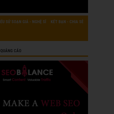
IỂU SỬ SOẠN GIẢ - NGHỆ SĨ
KẾT BẠN - CHIA SẺ
QUẢNG CÁO