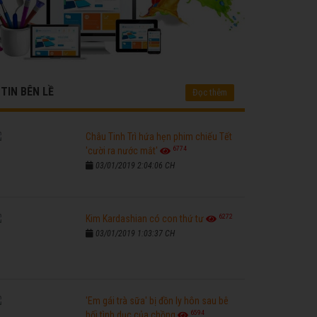
TIN BÊN LỀ
Đọc thêm
Châu Tinh Trì hứa hẹn phim chiếu Tết
6774
'cười ra nước mắt'
03/01/2019 2:04:06 CH
6272
Kim Kardashian có con thứ tư
03/01/2019 1:03:37 CH
'Em gái trà sữa' bị đồn ly hôn sau bê
6594
bối tình dục của chồng