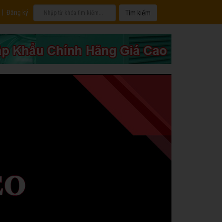
|
Đăng ký