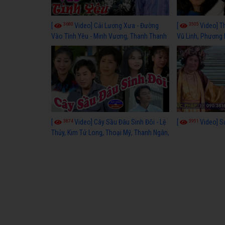
3680
3505
[
Video] Cải Lương Xưa - Đường
[
Video] T
Vào Tình Yêu - Minh Vương, Thanh Thanh
Vũ Linh, Phương
Tâm, Kim Tử Long, Thoại Mỹ, Thanh Ngân
3874
3951
[
Video] Cây Sầu Đâu Sinh Đôi - Lệ
[
Video] S
Thủy, Kim Tử Long, Thoại Mỹ, Thanh Ngân,
Phượng Hằng, Trọng Hữu, Kim Tiểu Long,
Ngân Tuấn, Thanh Tú