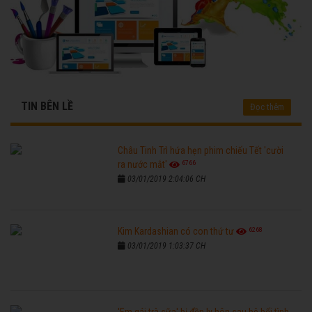
TIN BÊN LỀ
Đọc thêm
Châu Tinh Trì hứa hẹn phim chiếu Tết 'cười
6766
ra nước mắt'
03/01/2019 2:04:06 CH
6268
Kim Kardashian có con thứ tư
03/01/2019 1:03:37 CH