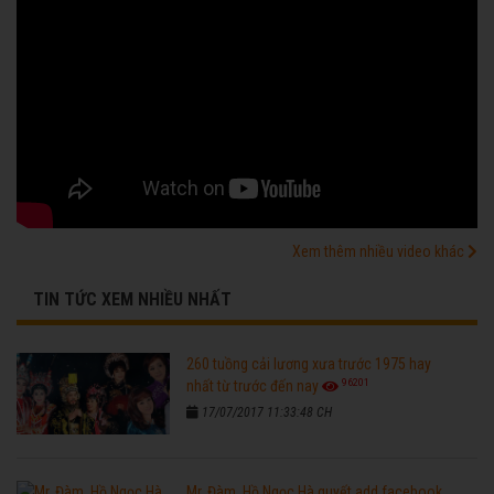
Xem thêm nhiều video khác
TIN TỨC XEM NHIỀU NHẤT
260 tuồng cải lương xưa trước 1975 hay
96201
nhất từ trước đến nay
17/07/2017 11:33:48 CH
Mr. Đàm, Hồ Ngọc Hà quyết add facebook