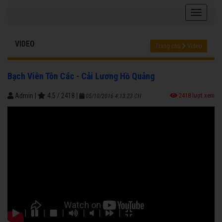
VIDEO
Trang chủ
Video
Bạch Viên Tôn Các - Cải Lương Hồ Quảng
Admin
|
4.5
/
2418
|
2418 lượt xem
05/10/2016 4:13:23 CH
|
|
|
|
|
|