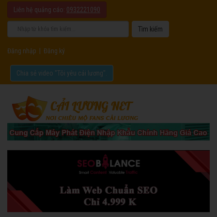
Liên hệ quảng cáo:
0932221090
Đăng nhập
|
Đăng ký
Chia sẻ video "Tôi yêu cải lương".