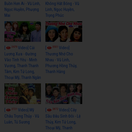
Buồn Hơn Ai - Vũ Linh,
Không Hắt Bóng - Vũ
Ngọc Huyền, Phượng
Linh, Ngọc Huyền,
Mai
Trọng Phúc
3679
3501
[
Video] Cải
[
Video]
Lương Xưa - Đường
Thương Nhớ Cho
Vào Tình Yêu - Minh
Nhau - Vũ Linh,
Vương, Thanh Thanh
Phương Hồng Thủy,
Tâm, Kim Tử Long,
Thanh Hằng
Thoại Mỹ, Thanh Ngân
3721
3872
[
Video] Mỹ
[
Video] Cây
Châu Trọng Thủy - Vũ
Sầu Đâu Sinh Đôi - Lệ
Luân, Tú Sương
Thủy, Kim Tử Long,
Thoại Mỹ, Thanh