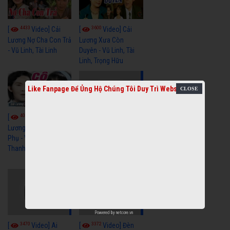
4433
3600
[
Video] Cải
[
Video] Cải
Lương Nợ Cha Con Trả
Lương Xưa Còn
- Vũ Linh, Tài Linh
Duyên - Vũ Linh, Tài
Linh, Trọng Hữu
Like Fanpage Để Ủng Hộ Chúng Tôi Duy Trì Website
4016
[
Video] Cải
2613
[
Video] Cải
Lương Xưa Cô Dâu
Phụ - Vũ Linh, Tài Linh,
Lương Xưa Làm Lẽ -
Thanh Ngân
Vũ Linh, Thanh Ngân,
Ngọc Giàu
Powered by
netcore.vn
3470
3372
[
Video] Ai
[
Video] Đèn