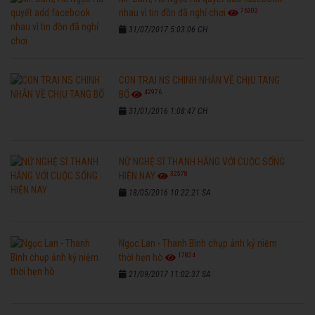
76303
nhau vì tin đồn đã nghỉ chơi
31/07/2017 5:03:06 CH
CON TRAI NS CHINH NHẪN VỀ CHỊU TANG
42976
BỐ
31/01/2016 1:08:47 CH
NỮ NGHỆ SĨ THANH HẰNG VỚI CUỘC SỐNG
32578
HIỆN NAY
18/05/2016 10:22:21 SA
Ngọc Lan - Thanh Bình chụp ảnh kỷ niệm
17824
thời hẹn hò
21/09/2017 11:02:37 SA