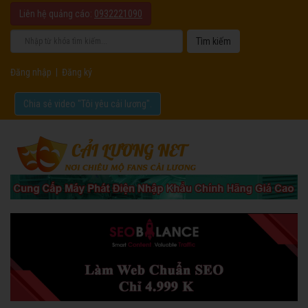
Liên hệ quảng cáo:
0932221090
Đăng nhập
|
Đăng ký
Chia sẻ video "Tôi yêu cải lương".