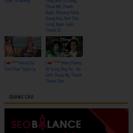
Luân, Tú Sương
Thủy, Kim Tử Long,
Thoại Mỹ, Thanh
Ngân, Phượng Hằng,
Trọng Hữu, Kim Tiểu
Long, Ngân Tuấn,
Thanh Tú
3952
12190
[
Video] Sự
[
Video] Nàng
Tích Phật Thích Ca
Út Trong Ống Tre - Vũ
Linh, Thoại Mỹ, Thanh
Thanh Tâm
QUẢNG CÁO