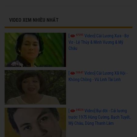
VIDEO XEM NHIỀU NHẤT
67095
[
Video] Cải Lương Xưa - Bơ
Vơ - Lệ Thủy & Minh Vương & Mỹ
Châu
50847
[
Video] Cải Lương Xã Hội -
Không Chồng - Vũ Linh Tài Linh
36026
[
Video] Bụi đời - Cải lương
trước 1975 Hùng Cường, Bạch Tuyết,
Mỹ Châu, Dũng Thanh Lâm