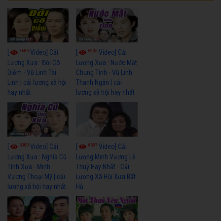
7685
6935
[
Video] Cải
[
Video] Cải
Lương Xưa : Đời Cô
Lương Xưa : Nước Mắt
Diễm - Vũ Linh Tài
Chung Tình - Vũ Linh
Linh | cải lương xã hội
Thanh Ngân | cải
hay nhất
lương xã hội hay nhất
6080
6697
[
Video] Cải
[
Video] Cải
Lương Xưa : Nghĩa Cũ
Lương Minh Vương Lệ
Tình Xưa - Minh
Thuỷ Hay Nhất - Cải
Vương Thoại Mỹ | cải
Lương Xã Hội Xưa Bất
lương xã hội hay nhất
Hủ