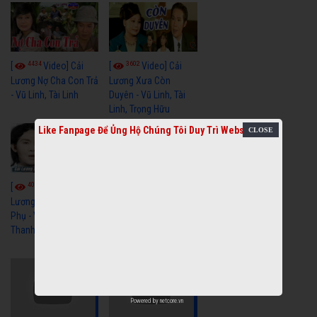
4434
3602
[
Video] Cải
[
Video] Cải
Lương Nợ Cha Con Trả
Lương Xưa Còn
- Vũ Linh, Tài Linh
Duyên - Vũ Linh, Tài
Linh, Trọng Hữu
Like Fanpage Để Ủng Hộ Chúng Tôi Duy Trì Website
4020
[
Video] Cải
2615
[
Video] Cải
Lương Xưa Cô Dâu
Phụ - Vũ Linh, Tài Linh,
Lương Xưa Làm Lẽ -
Thanh Ngân
Vũ Linh, Thanh Ngân,
Ngọc Giàu
Powered by
netcore.vn