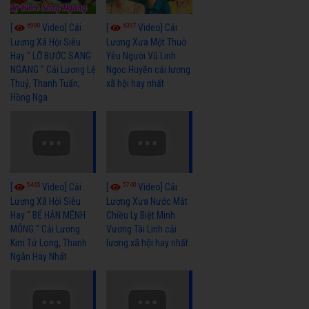
6990
6397
[
Video] Cải
[
Video] Cải
Lương Xã Hội Siêu
Lương Xưa Một Thuở
Hay " LỠ BƯỚC SANG
Yêu Người Vũ Linh
NGANG " Cải Lương Lệ
Ngọc Huyền cải lương
Thuỷ, Thanh Tuấn,
xã hội hay nhất
Hồng Nga
5465
5740
[
Video] Cải
[
Video] Cải
Lương Xã Hội Siêu
Lương Xưa Nước Mắt
Hay " BỂ HẬN MÊNH
Chiều Ly Biệt Minh
MÔNG " Cải Lương
Vương Tài Linh cải
Kim Tử Long, Thanh
lương xã hội hay nhất
Ngân Hay Nhất