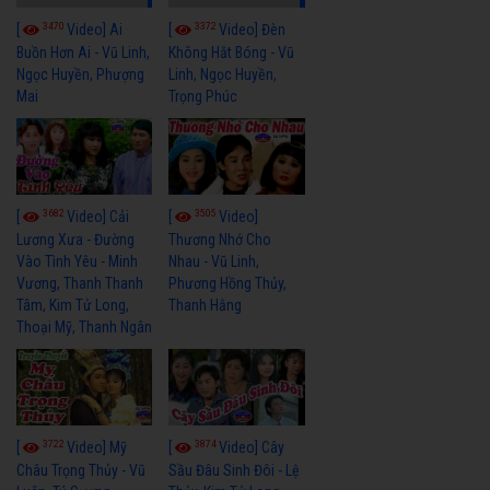
3470
3372
[
Video] Ai
[
Video] Đèn
Buồn Hơn Ai - Vũ Linh,
Không Hắt Bóng - Vũ
Ngọc Huyền, Phượng
Linh, Ngọc Huyền,
Mai
Trọng Phúc
3682
3505
[
Video] Cải
[
Video]
Lương Xưa - Đường
Thương Nhớ Cho
Vào Tình Yêu - Minh
Nhau - Vũ Linh,
Vương, Thanh Thanh
Phương Hồng Thủy,
Tâm, Kim Tử Long,
Thanh Hằng
Thoại Mỹ, Thanh Ngân
3722
3874
[
Video] Mỹ
[
Video] Cây
Châu Trọng Thủy - Vũ
Sầu Đâu Sinh Đôi - Lệ