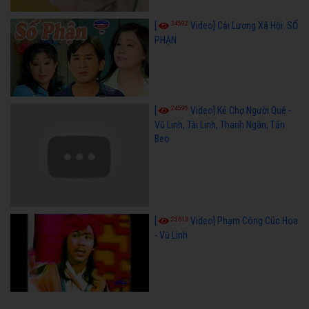
34592
[
Video] Cải Lương Xã Hội: SỐ
PHẬN
24595
[
Video] Kẻ Chợ Người Quê -
Vũ Linh, Tài Linh, Thanh Ngân, Tấn
Beo
23613
[
Video] Phạm Công Cúc Hoa
- Vũ Linh