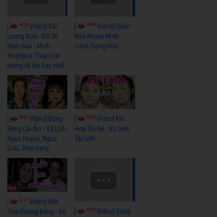
6328
6044
[
Video] Cải
[
Video] Quán
Lương Xưa : Rồi 30
Nửa Khuya-Minh
Năm Sau - Minh
Cảnh-Trọng Hữu
Vương Lệ Thủy | cải
lương xã hội hay nhất
9062
7354
[
Video] Bông
[
Video] Khi
Hồng Cài Áo - Vũ Linh,
Hoa Trà Nở - Vũ Linh,
Ngọc Huyền, Ngọc
Tài Linh
Giàu, Diệp Lang
4111
[
Video] Một
3659
[
Video] Sóng
Thời Phóng Đãng - Vũ