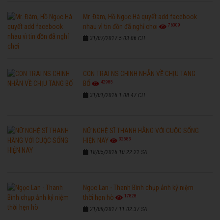
Mr. Đàm, Hồ Ngọc Hà quyết add facebook
76309
nhau vì tin đồn đã nghỉ chơi
31/07/2017 5:03:06 CH
CON TRAI NS CHINH NHẪN VỀ CHỊU TANG
42985
BỐ
31/01/2016 1:08:47 CH
NỮ NGHỆ SĨ THANH HẰNG VỚI CUỘC SỐNG
32583
HIỆN NAY
18/05/2016 10:22:21 SA
Ngọc Lan - Thanh Bình chụp ảnh kỷ niệm
17828
thời hẹn hò
21/09/2017 11:02:37 SA