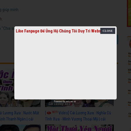
g giúp mình.
h.
"Chia sẻ video cải lương".
Like Fanpage Để Ủng Hộ Chúng Tôi Duy Trì Website
Báo link chết
Chia sẻ video cải lương
Powered by
netcore.vn
6070
ải Lương Xưa : Nước Mắt
[
Video] Cải Lương Xưa : Nghĩa Cũ
Linh Thanh Ngân | cải
Tình Xưa - Minh Vương Thoại Mỹ | cải
 nhất
lương xã hội hay nhất