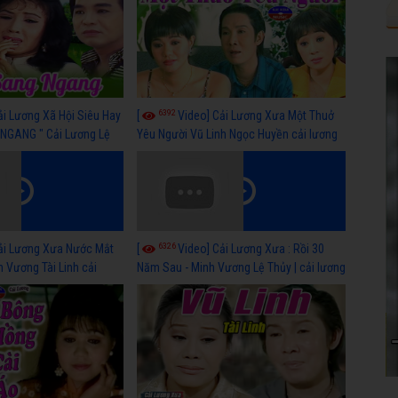
6392
ải Lương Xã Hội Siêu Hay
[
Video] Cải Lương Xưa Một Thuở
NGANG " Cải Lương Lệ
Yêu Người Vũ Linh Ngọc Huyền cải lương
n, Hồng Nga
xã hội hay nhất
6326
ải Lương Xưa Nước Mắt
[
Video] Cải Lương Xưa : Rồi 30
h Vương Tài Linh cải
Năm Sau - Minh Vương Lệ Thủy | cải lương
 nhất
xã hội hay nhất