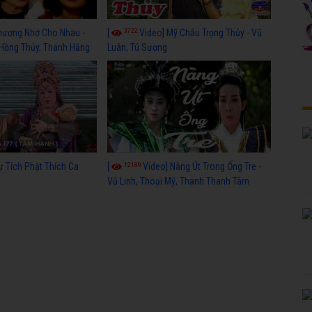
3722
hương Nhớ Cho Nhau -
[
Video] Mỹ Châu Trọng Thủy - Vũ
 Hồng Thủy, Thanh Hằng
Luân, Tú Sương
12189
ự Tích Phật Thích Ca
[
Video] Nàng Út Trong Ống Tre -
Vũ Linh, Thoại Mỹ, Thanh Thanh Tâm