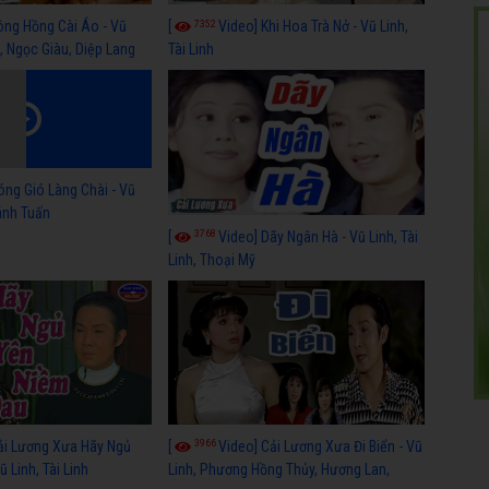
7352
ông Hồng Cài Áo - Vũ
[
Video] Khi Hoa Trà Nở - Vũ Linh,
, Ngọc Giàu, Diệp Lang
Tài Linh
óng Gió Làng Chài - Vũ
hánh Tuấn
3768
[
Video] Dãy Ngân Hà - Vũ Linh, Tài
Linh, Thoại Mỹ
3966
ải Lương Xưa Hãy Ngủ
[
Video] Cải Lương Xưa Đi Biển - Vũ
 Linh, Tài Linh
Linh, Phương Hồng Thủy, Hương Lan,