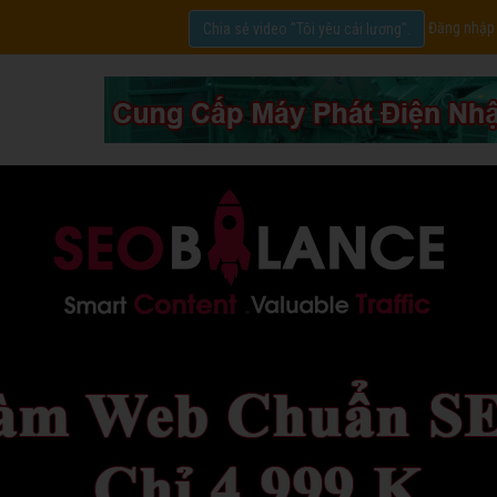
Đăng nhập
Chia sẻ video "Tôi yêu cải lương".