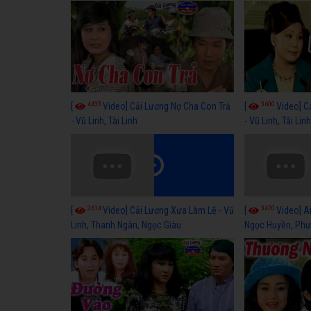
4433
3600
[
Video] Cải Lương Nợ Cha Con Trả
[
Video] C
- Vũ Linh, Tài Linh
- Vũ Linh, Tài Lin
2614
3470
[
Video] Cải Lương Xưa Làm Lẽ - Vũ
[
Video] Ai
Linh, Thanh Ngân, Ngọc Giàu
Ngọc Huyền, Phư