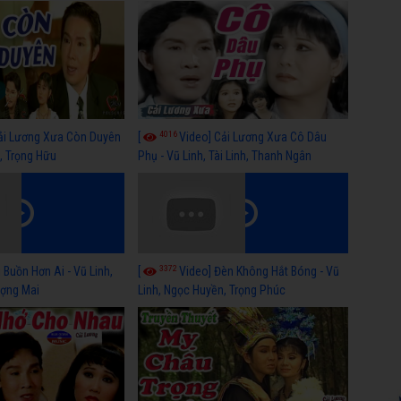
Thanh Hằng
4016
ải Lương Xưa Còn Duyên
[
Video] Cải Lương Xưa Cô Dâu
h, Trọng Hữu
Phụ - Vũ Linh, Tài Linh, Thanh Ngân
3372
 Buồn Hơn Ai - Vũ Linh,
[
Video] Đèn Không Hắt Bóng - Vũ
ợng Mai
Linh, Ngọc Huyền, Trọng Phúc