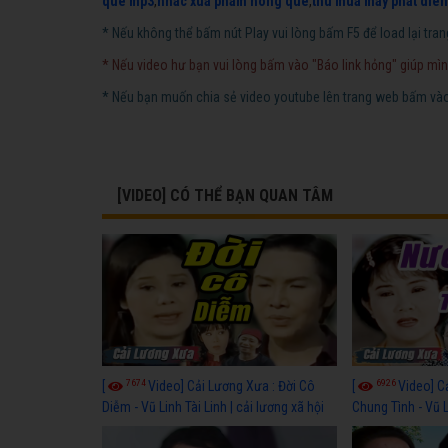
que mp3
,
nhac xua pham hong que
,
thu mua may phat dien
* Nếu không thể bấm nút Play vui lòng bấm F5 để load lại tran
* Nếu video hư bạn vui lòng bấm vào "Báo link hỏng" giúp mìn
* Nếu bạn muốn chia sẻ video youtube lên trang web bấm vào 
[VIDEO] CÓ THỂ BẠN QUAN TÂM
7674
6926
[
Video] Cải Lương Xưa : Đời Cô
[
Video] C
Diễm - Vũ Linh Tài Linh | cải lương xã hội
Chung Tình - Vũ 
hay nhất
lương xã hội hay