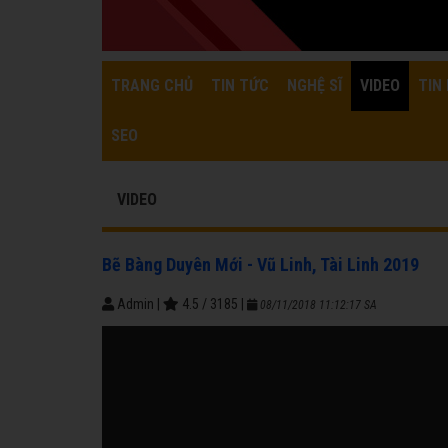
TRANG CHỦ
TIN TỨC
NGHỆ SĨ
VIDEO
TIN 
SEO
VIDEO
Bẽ Bàng Duyên Mới - Vũ Linh, Tài Linh 2019
Admin
|
4.5
/
3185
|
08/11/2018 11:12:17 SA