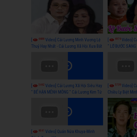
6688
6976
[
Video] Cải Lương Minh Vương Lệ
[
Video] C
Thuỷ Hay Nhất - Cải Lương Xã Hội Xưa Bất
" LỠ BƯỚC SANG 
Hủ
Thuỷ, Thanh Tuấ
5462
5739
[
Video] Cải Lương Xã Hội Siêu Hay
[
Video] C
" BỂ HẬN MÊNH MÔNG " Cải Lương Kim Tử
Chiều Ly Biệt Min
Long, Thanh Ngân Hay Nhất
lương xã hội hay
6041
[
Video] Quán Nửa Khuya-Minh