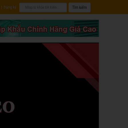
|
Đăng ký