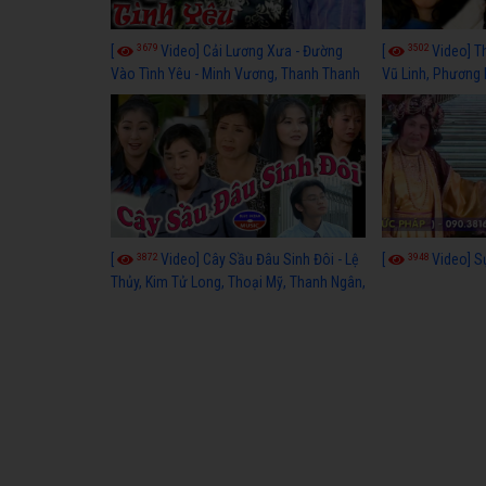
3679
3502
[
Video] Cải Lương Xưa - Đường
[
Video] T
Vào Tình Yêu - Minh Vương, Thanh Thanh
Vũ Linh, Phương
Tâm, Kim Tử Long, Thoại Mỹ, Thanh Ngân
3872
3948
[
Video] Cây Sầu Đâu Sinh Đôi - Lệ
[
Video] S
Thủy, Kim Tử Long, Thoại Mỹ, Thanh Ngân,
Phượng Hằng, Trọng Hữu, Kim Tiểu Long,
Ngân Tuấn, Thanh Tú