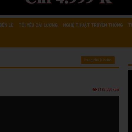
BÊN LỀ
TÔI YÊU CẢI LƯƠNG
NGHỆ THUẬT TRUYỀN THỐNG
T
Trang chủ
Video
3185 lượt xem