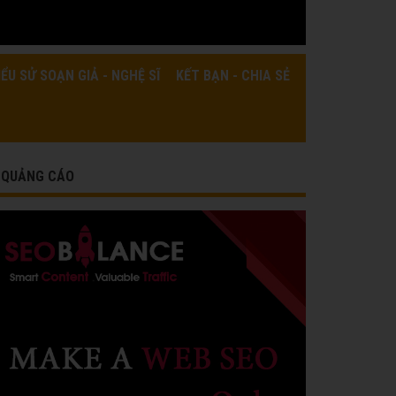
IỂU SỬ SOẠN GIẢ - NGHỆ SĨ
KẾT BẠN - CHIA SẺ
QUẢNG CÁO