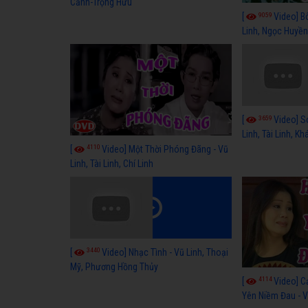
Cảnh-Trọng Hữu
9059
[
Video] B
Linh, Ngọc Huyền
3659
[
Video] S
Linh, Tài Linh, K
4110
[
Video] Một Thời Phóng Đãng - Vũ
Linh, Tài Linh, Chí Linh
3440
[
Video] Nhạc Tình - Vũ Linh, Thoại
Mỹ, Phương Hồng Thủy
4114
[
Video] C
Yên Niềm Đau - Vũ