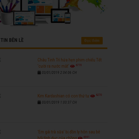
TIN BÊN LỀ
Đọc thêm
Châu Tinh Trì hứa hẹn phim chiếu Tết
6770
'cười ra nước mắt'
03/01/2019 2:04:06 CH
6270
Kim Kardashian có con thứ tư
03/01/2019 1:03:37 CH
'Em gái trà sữa' bị đồn ly hôn sau bê
6591
bối tình dục của chồng