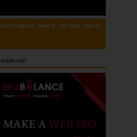
IỂU SỬ SOẠN GIẢ - NGHỆ SĨ
KẾT BẠN - CHIA SẺ
QUẢNG CÁO