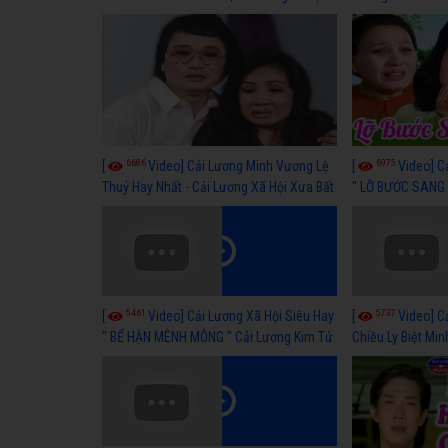
hay nhất
lương xã hội hay
6686
6975
[
Video] Cải Lương Minh Vương Lệ
[
Video] C
Thuỷ Hay Nhất - Cải Lương Xã Hội Xưa Bất
" LỠ BƯỚC SANG 
Hủ
Thuỷ, Thanh Tuấ
5461
5737
[
Video] Cải Lương Xã Hội Siêu Hay
[
Video] C
" BỂ HẬN MÊNH MÔNG " Cải Lương Kim Tử
Chiều Ly Biệt Min
Long, Thanh Ngân Hay Nhất
lương xã hội hay