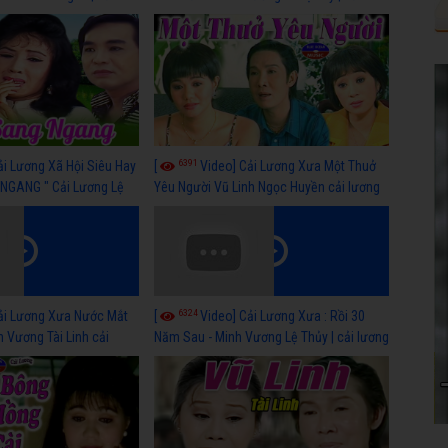
 nhất
lương xã hội hay nhất
6391
ải Lương Xã Hội Siêu Hay
[
Video] Cải Lương Xưa Một Thuở
NGANG " Cải Lương Lệ
Yêu Người Vũ Linh Ngọc Huyền cải lương
n, Hồng Nga
xã hội hay nhất
6324
ải Lương Xưa Nước Mắt
[
Video] Cải Lương Xưa : Rồi 30
h Vương Tài Linh cải
Năm Sau - Minh Vương Lệ Thủy | cải lương
 nhất
xã hội hay nhất