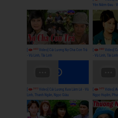
Yên Niềm Đau - Vũ
4433
3600
[
Video] Cải Lương Nợ Cha Con Trả
[
Video] C
- Vũ Linh, Tài Linh
- Vũ Linh, Tài Lin
2613
3470
[
Video] Cải Lương Xưa Làm Lẽ - Vũ
[
Video] Ai
Linh, Thanh Ngân, Ngọc Giàu
Ngọc Huyền, Phư