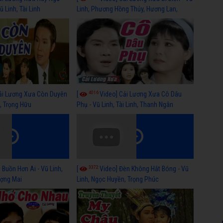
 Linh, Tài Linh
Linh, Phương Hồng Thủy, Hương Lan,
Thanh Hằng
4016
ải Lương Xưa Còn Duyên
[
Video] Cải Lương Xưa Cô Dâu
h, Trọng Hữu
Phụ - Vũ Linh, Tài Linh, Thanh Ngân
3372
 Buồn Hơn Ai - Vũ Linh,
[
Video] Đèn Không Hắt Bóng - Vũ
ợng Mai
Linh, Ngọc Huyền, Trọng Phúc