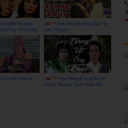
3722
hương Nhớ Cho Nhau -
[
Video] Mỹ Châu Trọng Thủy - Vũ
 Hồng Thủy, Thanh Hằng
Luân, Tú Sương
12187
ự Tích Phật Thích Ca
[
Video] Nàng Út Trong Ống Tre -
Vũ Linh, Thoại Mỹ, Thanh Thanh Tâm