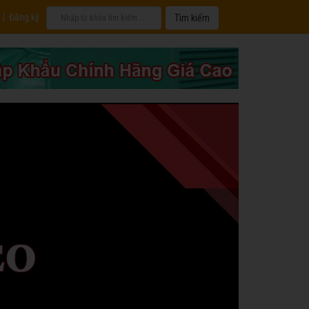
|
Đăng ký