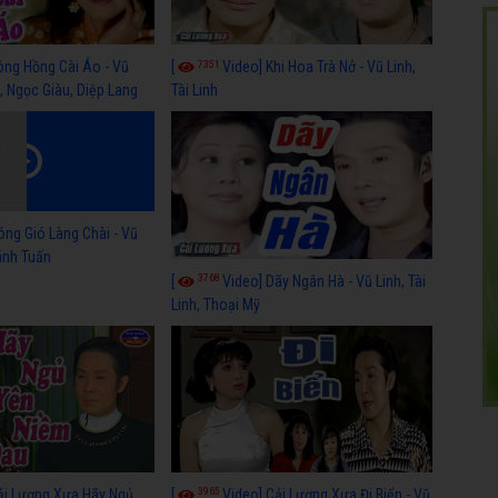
7351
ông Hồng Cài Áo - Vũ
[
Video] Khi Hoa Trà Nở - Vũ Linh,
, Ngọc Giàu, Diệp Lang
Tài Linh
óng Gió Làng Chài - Vũ
hánh Tuấn
3768
[
Video] Dãy Ngân Hà - Vũ Linh, Tài
Linh, Thoại Mỹ
3965
ải Lương Xưa Hãy Ngủ
[
Video] Cải Lương Xưa Đi Biển - Vũ