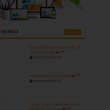
TIN BÊN LỀ
Đọc thêm
Châu Tinh Trì hứa hẹn phim chiếu Tết
6769
'cười ra nước mắt'
03/01/2019 2:04:06 CH
6268
Kim Kardashian có con thứ tư
03/01/2019 1:03:37 CH
'Em gái trà sữa' bị đồn ly hôn sau bê
6589
bối tình dục của chồng