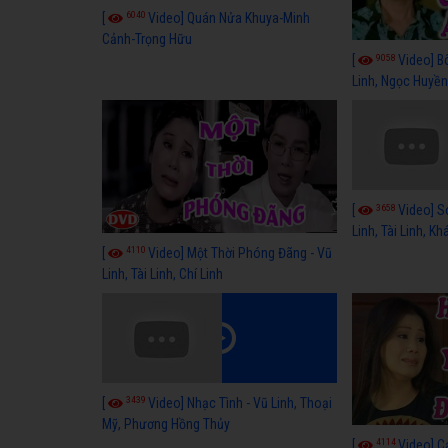
6040
[
Video] Quán Nửa Khuya-Minh
Cảnh-Trọng Hữu
9058
[
Video] B
Linh, Ngọc Huyền
3658
[
Video] S
Linh, Tài Linh, K
4110
[
Video] Một Thời Phóng Đãng - Vũ
Linh, Tài Linh, Chí Linh
3439
[
Video] Nhạc Tình - Vũ Linh, Thoại
Mỹ, Phương Hồng Thủy
4114
[
Video] C