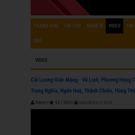
TRANG CHỦ
TIN TỨC
NGHỆ SĨ
VIDEO
TIN 
SEO
VIDEO
Cải Lương Giấc Mộng - Vũ Linh, Phương Hồng T
Trọng Nghĩa, Ngân Huệ, Thành Chiến, Hồng Th
Admin
|
4.5
/
3050
|
24/02/2018 8:11:10 CH