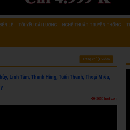
BÊN LỀ
TÔI YÊU CẢI LƯƠNG
NGHỆ THUẬT TRUYỀN THỐNG
T
Trang chủ
Video
hủy, Linh Tâm, Thanh Hằng, Tuấn Thanh, Thoại Miêu,
ủy
3050 lượt xem