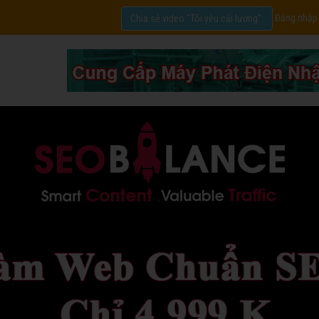
Đăng nhập
Chia sẻ video "Tôi yêu cải lương".