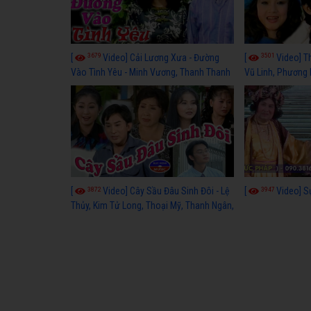
3679
3501
[
Video] Cải Lương Xưa - Đường
[
Video] T
Vào Tình Yêu - Minh Vương, Thanh Thanh
Vũ Linh, Phương
Tâm, Kim Tử Long, Thoại Mỹ, Thanh Ngân
3872
3947
[
Video] Cây Sầu Đâu Sinh Đôi - Lệ
[
Video] S
Thủy, Kim Tử Long, Thoại Mỹ, Thanh Ngân,
Phượng Hằng, Trọng Hữu, Kim Tiểu Long,
Ngân Tuấn, Thanh Tú