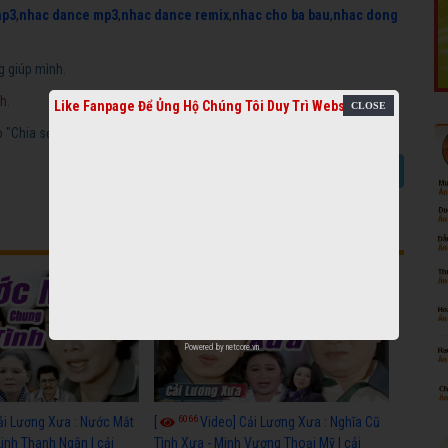
mp3
,
nhac dance mp3
,
nhac dance remix
,
nhac cho ba bau
,
nhac dong
g giúp mình.
h.
Like Fanpage Để Ủng Hộ Chúng Tôi Duy Trì Website
"Chia sẻ video cải lương".
Báo link chết
Chia sẻ video cải lương
Powered by
netcore.vn
6066
ải Lương Xưa : Nước Mắt
[
Video] Cải Lương Xưa : Nghĩa Cũ
Linh Thanh Ngân | cải
Tình Xưa - Minh Vương Thoại Mỹ | cải