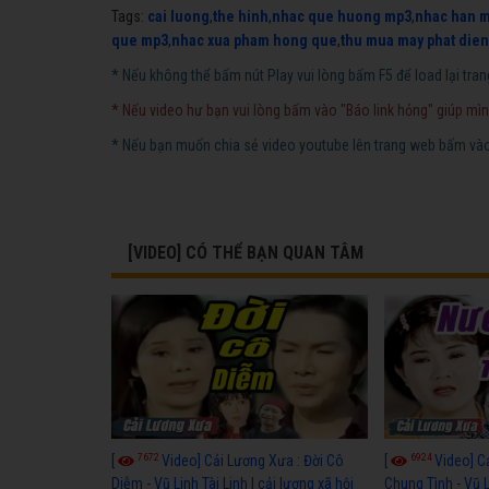
Tags:
cai luong
,
the hinh
,
nhac que huong mp3
,
nhac han 
que mp3
,
nhac xua pham hong que
,
thu mua may phat dien
* Nếu không thể bấm nút Play vui lòng bấm F5 để load lại tran
* Nếu video hư bạn vui lòng bấm vào "Báo link hỏng" giúp mìn
* Nếu bạn muốn chia sẻ video youtube lên trang web bấm vào 
[VIDEO] CÓ THỂ BẠN QUAN TÂM
7672
6924
[
Video] Cải Lương Xưa : Đời Cô
[
Video] C
Diễm - Vũ Linh Tài Linh | cải lương xã hội
Chung Tình - Vũ 