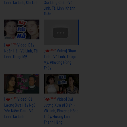
Linh, Tài Linh, Chí Linh
Gió Làng Chài - Vũ
Linh, Tài Linh, Khánh
Tuấn
3765
[
Video] Dãy
3437
[
Video] Nhạc
Ngân Hà - Vũ Linh, Tài
Linh, Thoại Mỹ
Tình - Vũ Linh, Thoại
Mỹ, Phương Hồng
Thủy
4112
3962
[
Video] Cải
[
Video] Cải
Lương Xưa Hãy Ngủ
Lương Xưa Đi Biển -
Yên Niềm Đau - Vũ
Vũ Linh, Phương Hồng
Linh, Tài Linh
Thủy, Hương Lan,
Thanh Hằng