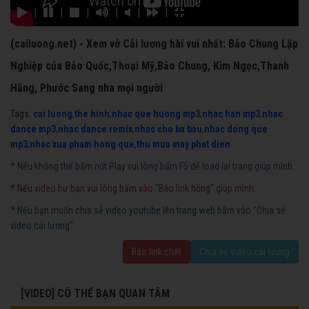
|
|
|
|
|
|
(cailuong.net) - Xem vở Cải lương hài vui nhất: Bảo Chung Lập
Nghiệp của Bảo Quốc,Thoại Mỹ,Bảo Chung, Kim Ngọc,Thanh
Hằng, Phước Sang nha mọi người
Tags:
cai luong
,
the hinh
,
nhac que huong mp3
,
nhac han mp3
,
nhac
dance mp3
,
nhac dance remix
,
nhac cho ba bau
,
nhac dong que
mp3
,
nhac xua pham hong que
,
thu mua may phat dien
* Nếu không thể bấm nút Play vui lòng bấm F5 để load lại trang giúp mình.
* Nếu video hư bạn vui lòng bấm vào "Báo link hỏng" giúp mình.
* Nếu bạn muốn chia sẻ video youtube lên trang web bấm vào "Chia sẻ
video cải lương".
Báo link chết
Chia sẻ video cải lương
[VIDEO] CÓ THỂ BẠN QUAN TÂM