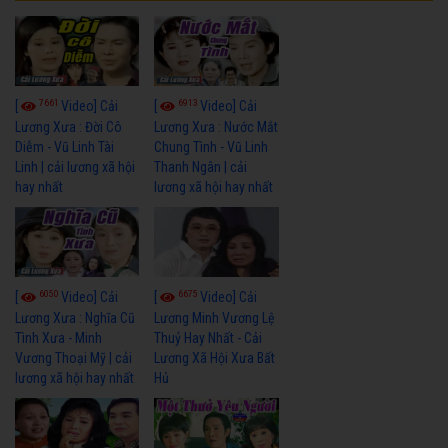
7661
6913
[
Video] Cải
[
Video] Cải
Lương Xưa : Đời Cô
Lương Xưa : Nước Mắt
Diễm - Vũ Linh Tài
Chung Tình - Vũ Linh
Linh | cải lương xã hội
Thanh Ngân | cải
hay nhất
lương xã hội hay nhất
6050
6675
[
Video] Cải
[
Video] Cải
Lương Xưa : Nghĩa Cũ
Lương Minh Vương Lệ
Tình Xưa - Minh
Thuỷ Hay Nhất - Cải
Vương Thoại Mỹ | cải
Lương Xã Hội Xưa Bất
lương xã hội hay nhất
Hủ