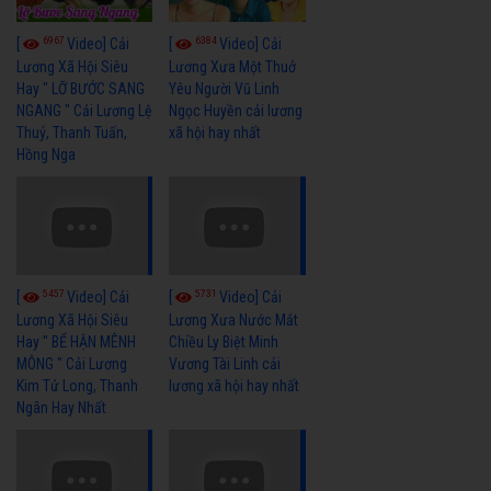
6967
6384
[
Video] Cải
[
Video] Cải
Lương Xã Hội Siêu
Lương Xưa Một Thuở
Hay " LỠ BƯỚC SANG
Yêu Người Vũ Linh
NGANG " Cải Lương Lệ
Ngọc Huyền cải lương
Thuỷ, Thanh Tuấn,
xã hội hay nhất
Hồng Nga
5457
5731
[
Video] Cải
[
Video] Cải
Lương Xã Hội Siêu
Lương Xưa Nước Mắt
Hay " BỂ HẬN MÊNH
Chiều Ly Biệt Minh
MÔNG " Cải Lương
Vương Tài Linh cải
Kim Tử Long, Thanh
lương xã hội hay nhất
Ngân Hay Nhất