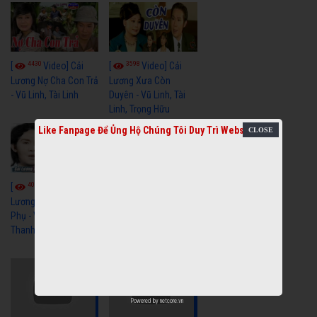
4430
3598
[
Video] Cải
[
Video] Cải
Lương Nợ Cha Con Trả
Lương Xưa Còn
- Vũ Linh, Tài Linh
Duyên - Vũ Linh, Tài
Linh, Trọng Hữu
Like Fanpage Để Ủng Hộ Chúng Tôi Duy Trì Website
4012
[
Video] Cải
2613
[
Video] Cải
Lương Xưa Cô Dâu
Phụ - Vũ Linh, Tài Linh,
Lương Xưa Làm Lẽ -
Thanh Ngân
Vũ Linh, Thanh Ngân,
Ngọc Giàu
Powered by
netcore.vn