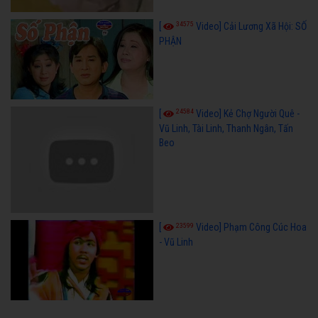
34575
[
Video] Cải Lương Xã Hội: SỐ
PHẬN
24584
[
Video] Kẻ Chợ Người Quê -
Vũ Linh, Tài Linh, Thanh Ngân, Tấn
Beo
23599
[
Video] Phạm Công Cúc Hoa
- Vũ Linh