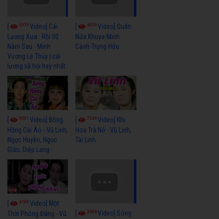
6319
6036
[
Video] Cải
[
Video] Quán
Lương Xưa : Rồi 30
Nửa Khuya-Minh
Năm Sau - Minh
Cảnh-Trọng Hữu
Vương Lệ Thủy | cải
lương xã hội hay nhất
9051
7346
[
Video] Bông
[
Video] Khi
Hồng Cài Áo - Vũ Linh,
Hoa Trà Nở - Vũ Linh,
Ngọc Huyền, Ngọc
Tài Linh
Giàu, Diệp Lang
4108
[
Video] Một
3656
[
Video] Sóng
Thời Phóng Đãng - Vũ