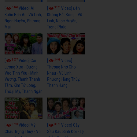
3468
3370
[
Video] Ai
[
Video] Đèn
Buồn Hơn Ai - Vũ Linh,
Không Hắt Bóng - Vũ
Ngọc Huyền, Phượng
Linh, Ngọc Huyền,
Mai
Trọng Phúc
3677
3498
[
Video] Cải
[
Video]
Lương Xưa - Đường
Thương Nhớ Cho
Vào Tình Yêu - Minh
Nhau - Vũ Linh,
Vương, Thanh Thanh
Phương Hồng Thủy,
Tâm, Kim Tử Long,
Thanh Hằng
Thoại Mỹ, Thanh Ngân
3718
3870
[
Video] Mỹ
[
Video] Cây
Châu Trọng Thủy - Vũ
Sầu Đâu Sinh Đôi - Lệ