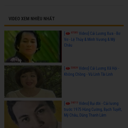
VIDEO XEM NHIỀU NHẤT
67085
[
Video] Cải Lương Xưa - Bơ
Vơ - Lệ Thủy & Minh Vương & Mỹ
Châu
50839
[
Video] Cải Lương Xã Hội -
Không Chồng - Vũ Linh Tài Linh
36013
[
Video] Bụi đời - Cải lương
trước 1975 Hùng Cường, Bạch Tuyết,
Mỹ Châu, Dũng Thanh Lâm