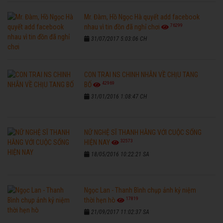
Mr. Đàm, Hồ Ngọc Hà quyết add facebook
76299
nhau vì tin đồn đã nghỉ chơi
31/07/2017 5:03:06 CH
CON TRAI NS CHINH NHẪN VỀ CHỊU TANG
42969
BỐ
31/01/2016 1:08:47 CH
NỮ NGHỆ SĨ THANH HẰNG VỚI CUỘC SỐNG
32573
HIỆN NAY
18/05/2016 10:22:21 SA
Ngọc Lan - Thanh Bình chụp ảnh kỷ niệm
17819
thời hẹn hò
21/09/2017 11:02:37 SA