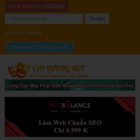
Liên hệ quảng cáo:
0932221090
Đăng nhập
|
Đăng ký
Chia sẻ video "Tôi yêu cải lương".