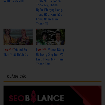
Luân, Tú Sương
Thủy, Kim Tử Long,
Thoại Mỹ, Thanh
Ngân, Phượng Hằng,
Trọng Hữu, Kim Tiểu
Long, Ngân Tuấn,
Thanh Tú
3947
12187
[
Video] Sự
[
Video] Nàng
Tích Phật Thích Ca
Út Trong Ống Tre - Vũ
Linh, Thoại Mỹ, Thanh
Thanh Tâm
QUẢNG CÁO