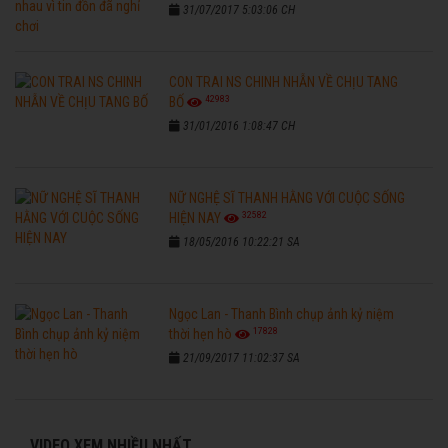
31/07/2017 5:03:06 CH
CON TRAI NS CHINH NHẪN VỀ CHỊU TANG
42983
BỐ
31/01/2016 1:08:47 CH
NỮ NGHỆ SĨ THANH HẰNG VỚI CUỘC SỐNG
32582
HIỆN NAY
18/05/2016 10:22:21 SA
Ngọc Lan - Thanh Bình chụp ảnh kỷ niệm
17828
thời hẹn hò
21/09/2017 11:02:37 SA
VIDEO XEM NHIỀU NHẤT