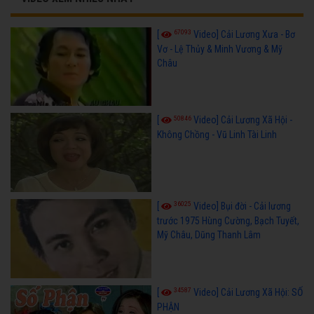
67093
[
Video] Cải Lương Xưa - Bơ
Vơ - Lệ Thủy & Minh Vương & Mỹ
Châu
50846
[
Video] Cải Lương Xã Hội -
Không Chồng - Vũ Linh Tài Linh
36025
[
Video] Bụi đời - Cải lương
trước 1975 Hùng Cường, Bạch Tuyết,
Mỹ Châu, Dũng Thanh Lâm
34587
[
Video] Cải Lương Xã Hội: SỐ
PHẬN