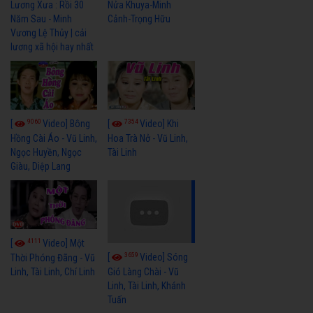
Lương Xưa : Rồi 30
Nửa Khuya-Minh
Năm Sau - Minh
Cảnh-Trọng Hữu
Vương Lệ Thủy | cải
lương xã hội hay nhất
9060
7354
[
Video] Bông
[
Video] Khi
Hồng Cài Áo - Vũ Linh,
Hoa Trà Nở - Vũ Linh,
Ngọc Huyền, Ngọc
Tài Linh
Giàu, Diệp Lang
4111
[
Video] Một
3659
[
Video] Sóng
Thời Phóng Đãng - Vũ
Linh, Tài Linh, Chí Linh
Gió Làng Chài - Vũ
Linh, Tài Linh, Khánh
Tuấn