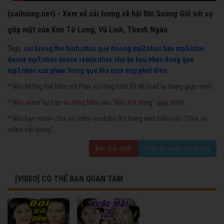
(cailuong.net) - Xem vở cải lương xã hội Đời Sương Gió với sự
góp mặt của Kim Tử Long, Vũ Linh, Thanh Ngân
Tags:
cai luong
,
the hinh
,
nhac que huong mp3
,
nhac han mp3
,
nhac
dance mp3
,
nhac dance remix
,
nhac cho ba bau
,
nhac dong que
mp3
,
nhac xua pham hong que
,
thu mua may phat dien
* Nếu không thể bấm nút Play vui lòng bấm F5 để load lại trang giúp mình.
* Nếu video hư bạn vui lòng bấm vào "Báo link hỏng" giúp mình.
* Nếu bạn muốn chia sẻ video youtube lên trang web bấm vào "Chia sẻ
video cải lương".
Báo link chết
Chia sẻ video cải lương
[VIDEO] CÓ THỂ BẠN QUAN TÂM