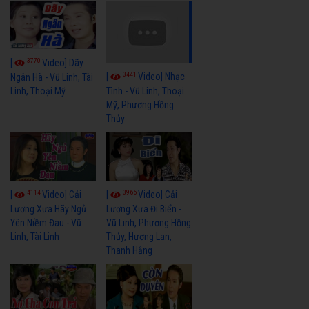
3770
[
Video] Dãy
3441
[
Video] Nhạc
Ngân Hà - Vũ Linh, Tài
Linh, Thoại Mỹ
Tình - Vũ Linh, Thoại
Mỹ, Phương Hồng
Thủy
4114
3966
[
Video] Cải
[
Video] Cải
Lương Xưa Hãy Ngủ
Lương Xưa Đi Biển -
Yên Niềm Đau - Vũ
Vũ Linh, Phương Hồng
Linh, Tài Linh
Thủy, Hương Lan,
Thanh Hằng