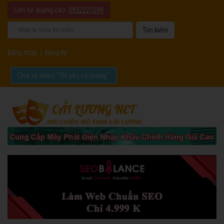
Liên hệ quảng cáo:
0932221090
Đăng nhập
|
Đăng ký
Chia sẻ video "Tôi yêu cải lương".