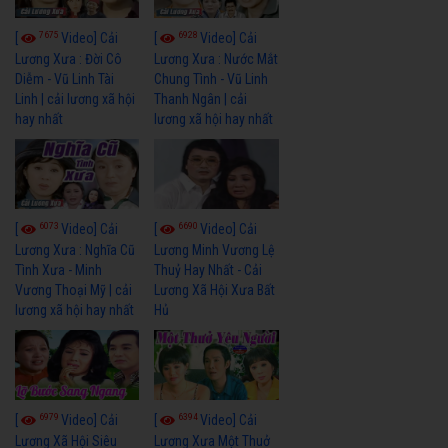
7675
6928
[
Video] Cải
[
Video] Cải
Lương Xưa : Đời Cô
Lương Xưa : Nước Mắt
Diễm - Vũ Linh Tài
Chung Tình - Vũ Linh
Linh | cải lương xã hội
Thanh Ngân | cải
hay nhất
lương xã hội hay nhất
6073
6690
[
Video] Cải
[
Video] Cải
Lương Xưa : Nghĩa Cũ
Lương Minh Vương Lệ
Tình Xưa - Minh
Thuỷ Hay Nhất - Cải
Vương Thoại Mỹ | cải
Lương Xã Hội Xưa Bất
lương xã hội hay nhất
Hủ
6979
6394
[
Video] Cải
[
Video] Cải
Lương Xã Hội Siêu
Lương Xưa Một Thuở