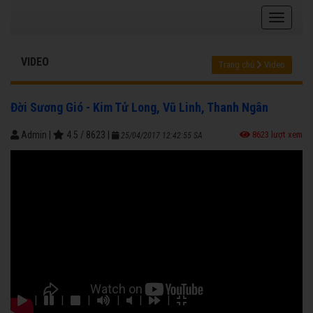
VIDEO
Trang chủ
Video
Đời Sương Gió - Kim Tử Long, Vũ Linh, Thanh Ngân
Admin
|
4.5
/
8623
|
8623 lượt xem
25/04/2017 12:42:55 SA
|
|
|
|
|
|