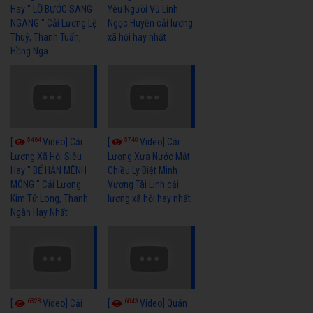
Hay " LỠ BƯỚC SANG
Yêu Người Vũ Linh
NGANG " Cải Lương Lệ
Ngọc Huyền cải lương
Thuỷ, Thanh Tuấn,
xã hội hay nhất
Hồng Nga
5464
5740
[
Video] Cải
[
Video] Cải
Lương Xã Hội Siêu
Lương Xưa Nước Mắt
Hay " BỂ HẬN MÊNH
Chiều Ly Biệt Minh
MÔNG " Cải Lương
Vương Tài Linh cải
Kim Tử Long, Thanh
lương xã hội hay nhất
Ngân Hay Nhất
6328
6043
[
Video] Cải
[
Video] Quán