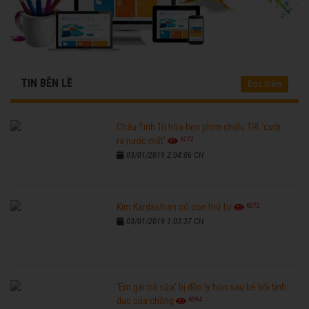
TIN BÊN LỀ
Đọc thêm
Châu Tinh Trì hứa hẹn phim chiếu Tết 'cười
6772
ra nước mắt'
03/01/2019 2:04:06 CH
6272
Kim Kardashian có con thứ tư
03/01/2019 1:03:37 CH
'Em gái trà sữa' bị đồn ly hôn sau bê bối tình
6594
dục của chồng