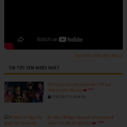
Xem thêm nhiều video khác
TIN TỨC XEM NHIỀU NHẤT
260 tuồng cải lương xưa trước 1975 hay
96211
nhất từ trước đến nay
17/07/2017 11:33:48 CH
Mr. Đàm, Hồ Ngọc Hà quyết add facebook
76309
nhau vì tin đồn đã nghỉ chơi