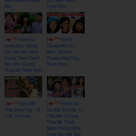
Mai
Trọng Phúc
3680
3504
[
Video] Cải
[
Video]
Lương Xưa - Đường
Thương Nhớ Cho
Vào Tình Yêu - Minh
Nhau - Vũ Linh,
Vương, Thanh Thanh
Phương Hồng Thủy,
Tâm, Kim Tử Long,
Thanh Hằng
Thoại Mỹ, Thanh Ngân
3722
3874
[
Video] Mỹ
[
Video] Cây
Châu Trọng Thủy - Vũ
Sầu Đâu Sinh Đôi - Lệ
Luân, Tú Sương
Thủy, Kim Tử Long,
Thoại Mỹ, Thanh
Ngân, Phượng Hằng,
Trọng Hữu, Kim Tiểu