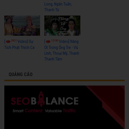
Long, Ngân Tuấn,
Thanh Tú
3951
12190
[
Video] Sự
[
Video] Nàng
Tích Phật Thích Ca
Út Trong Ống Tre - Vũ
Linh, Thoại Mỹ, Thanh
Thanh Tâm
QUẢNG CÁO