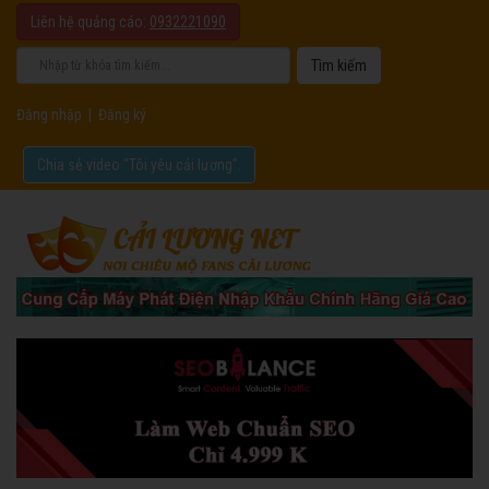
Liên hệ quảng cáo:
0932221090
Đăng nhập
|
Đăng ký
Chia sẻ video "Tôi yêu cải lương".