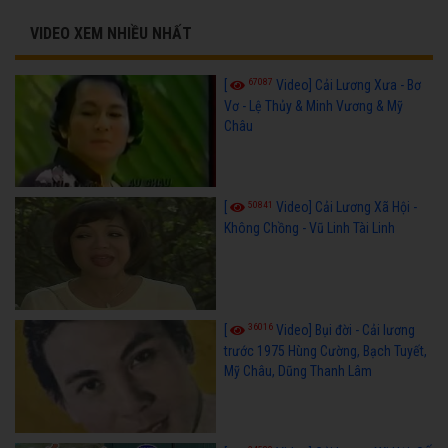
VIDEO XEM NHIỀU NHẤT
67087
[
Video] Cải Lương Xưa - Bơ
Vơ - Lệ Thủy & Minh Vương & Mỹ
Châu
50841
[
Video] Cải Lương Xã Hội -
Không Chồng - Vũ Linh Tài Linh
36016
[
Video] Bụi đời - Cải lương
trước 1975 Hùng Cường, Bạch Tuyết,
Mỹ Châu, Dũng Thanh Lâm