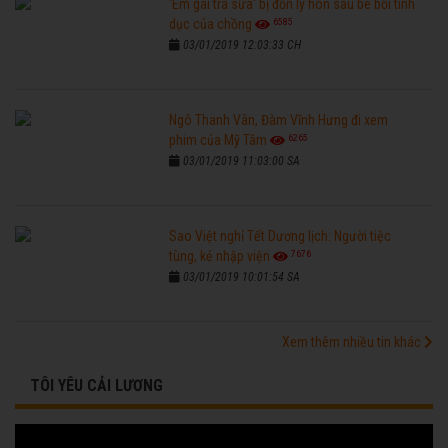
'Em gái trà sữa' bị đồn ly hôn sau bê bối tình
6585
dục của chồng
03/01/2019 12:03:33 CH
Ngô Thanh Vân, Đàm Vĩnh Hưng đi xem
6265
phim của Mỹ Tâm
03/01/2019 11:03:00 SA
Sao Việt nghỉ Tết Dương lịch: Người tiệc
7676
tùng, kẻ nhập viện
03/01/2019 10:01:54 SA
Xem thêm nhiều tin khác
TÔI YÊU CẢI LƯƠNG