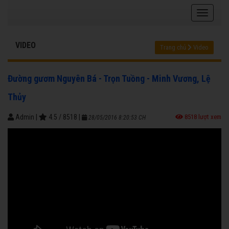
VIDEO
Trang chủ
Video
Đường gươm Nguyên Bá - Trọn Tuồng - Minh Vương, Lệ
Thủy
Admin
|
4.5
/
8518
|
8518 lượt xem
28/05/2016 8:20:53 CH