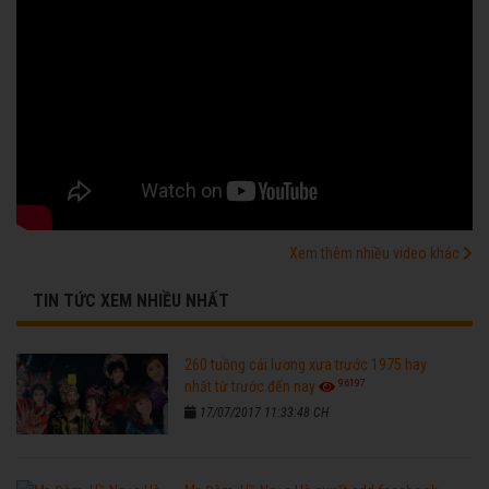
Xem thêm nhiều video khác
TIN TỨC XEM NHIỀU NHẤT
260 tuồng cải lương xưa trước 1975 hay
96197
nhất từ trước đến nay
17/07/2017 11:33:48 CH