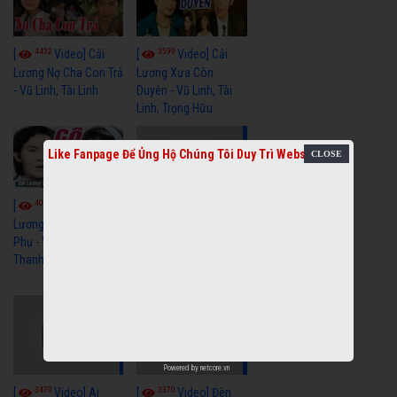
4432
3599
[
Video] Cải
[
Video] Cải
Lương Nợ Cha Con Trả
Lương Xưa Còn
- Vũ Linh, Tài Linh
Duyên - Vũ Linh, Tài
Linh, Trọng Hữu
Like Fanpage Để Ủng Hộ Chúng Tôi Duy Trì Website
4015
[
Video] Cải
2613
[
Video] Cải
Lương Xưa Cô Dâu
Phụ - Vũ Linh, Tài Linh,
Lương Xưa Làm Lẽ -
Thanh Ngân
Vũ Linh, Thanh Ngân,
Ngọc Giàu
Powered by
netcore.vn
3470
3370
[
Video] Ai
[
Video] Đèn