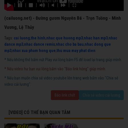
|
|
|
|
|
|
(cailuong.net) - Đường gươm Nguyên Bá - Trọn Tuồng - Minh
Vương, Lệ Thủy
Tags:
cai luong
,
the hinh
,
nhac que huong mp3
,
nhac han mp3
,
nhac
dance mp3
,
nhac dance remix
,
nhac cho ba bau
,
nhac dong que
mp3
,
nhac xua pham hong que
,
thu mua may phat dien
* Nếu không thể bấm nút Play vui lòng bấm F5 để load lại trang giúp mình.
* Nếu video hư bạn vui lòng bấm vào "Báo link hỏng" giúp mình.
* Nếu bạn muốn chia sẻ video youtube lên trang web bấm vào "Chia sẻ
video cải lương".
Báo link chết
Chia sẻ video cải lương
[VIDEO] CÓ THỂ BẠN QUAN TÂM