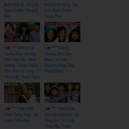
Buồn Hơn Ai - Vũ Linh,
Không Hắt Bóng - Vũ
Ngọc Huyền, Phượng
Linh, Ngọc Huyền,
Mai
Trọng Phúc
3678
3499
[
Video] Cải
[
Video]
Lương Xưa - Đường
Thương Nhớ Cho
Vào Tình Yêu - Minh
Nhau - Vũ Linh,
Vương, Thanh Thanh
Phương Hồng Thủy,
Tâm, Kim Tử Long,
Thanh Hằng
Thoại Mỹ, Thanh Ngân
3719
3871
[
Video] Mỹ
[
Video] Cây
Châu Trọng Thủy - Vũ
Sầu Đâu Sinh Đôi - Lệ
Luân, Tú Sương
Thủy, Kim Tử Long,
Thoại Mỹ, Thanh