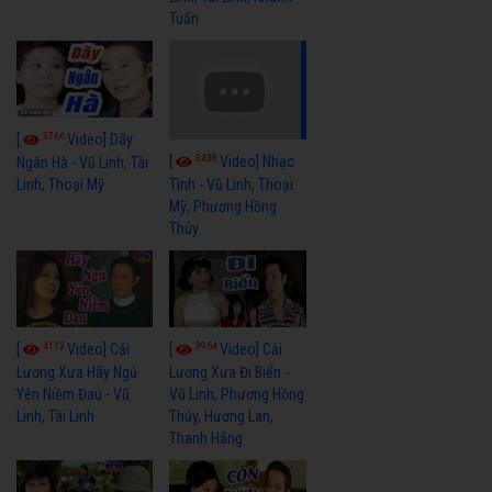
Tuấn
3766
[
Video] Dãy
3438
[
Video] Nhạc
Ngân Hà - Vũ Linh, Tài
Linh, Thoại Mỹ
Tình - Vũ Linh, Thoại
Mỹ, Phương Hồng
Thủy
4113
3964
[
Video] Cải
[
Video] Cải
Lương Xưa Hãy Ngủ
Lương Xưa Đi Biển -
Yên Niềm Đau - Vũ
Vũ Linh, Phương Hồng
Linh, Tài Linh
Thủy, Hương Lan,
Thanh Hằng