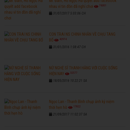
Mr. Đàm, Hồ Ngọc Hà quyết add facebook
76301
nhau vì tin đồn đã nghỉ chơi
31/07/2017 5:03:06 CH
CON TRAI NS CHINH NHẪN VỀ CHỊU TANG
42974
BỐ
31/01/2016 1:08:47 CH
NỮ NGHỆ SĨ THANH HẰNG VỚI CUỘC SỐNG
32577
HIỆN NAY
18/05/2016 10:22:21 SA
Ngọc Lan - Thanh Bình chụp ảnh kỷ niệm
17822
thời hẹn hò
21/09/2017 11:02:37 SA