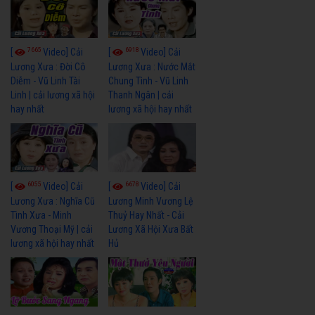
7665
6918
[
Video] Cải
[
Video] Cải
Lương Xưa : Đời Cô
Lương Xưa : Nước Mắt
Diễm - Vũ Linh Tài
Chung Tình - Vũ Linh
Linh | cải lương xã hội
Thanh Ngân | cải
hay nhất
lương xã hội hay nhất
6055
6678
[
Video] Cải
[
Video] Cải
Lương Xưa : Nghĩa Cũ
Lương Minh Vương Lệ
Tình Xưa - Minh
Thuỷ Hay Nhất - Cải
Vương Thoại Mỹ | cải
Lương Xã Hội Xưa Bất
lương xã hội hay nhất
Hủ