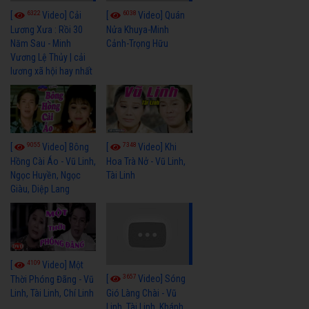
6322
6038
[
Video] Cải
[
Video] Quán
Lương Xưa : Rồi 30
Nửa Khuya-Minh
Năm Sau - Minh
Cảnh-Trọng Hữu
Vương Lệ Thủy | cải
lương xã hội hay nhất
9055
7348
[
Video] Bông
[
Video] Khi
Hồng Cài Áo - Vũ Linh,
Hoa Trà Nở - Vũ Linh,
Ngọc Huyền, Ngọc
Tài Linh
Giàu, Diệp Lang
4109
[
Video] Một
3657
[
Video] Sóng
Thời Phóng Đãng - Vũ
Linh, Tài Linh, Chí Linh
Gió Làng Chài - Vũ
Linh, Tài Linh, Khánh