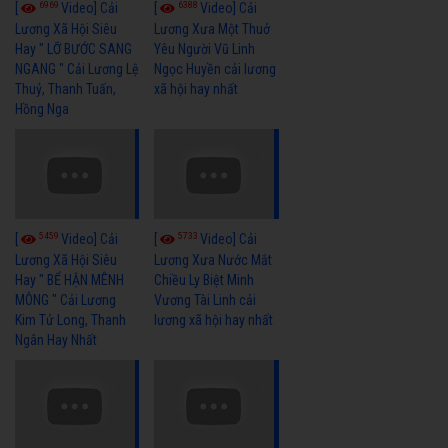
6969
6388
[
Video] Cải
[
Video] Cải
Lương Xã Hội Siêu
Lương Xưa Một Thuở
Hay " LỠ BƯỚC SANG
Yêu Người Vũ Linh
NGANG " Cải Lương Lệ
Ngọc Huyền cải lương
Thuỷ, Thanh Tuấn,
xã hội hay nhất
Hồng Nga
5459
5733
[
Video] Cải
[
Video] Cải
Lương Xã Hội Siêu
Lương Xưa Nước Mắt
Hay " BỂ HẬN MÊNH
Chiều Ly Biệt Minh
MÔNG " Cải Lương
Vương Tài Linh cải
Kim Tử Long, Thanh
lương xã hội hay nhất
Ngân Hay Nhất