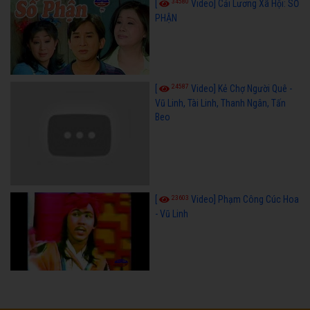
34580
[
Video] Cải Lương Xã Hội: SỐ
PHẬN
24587
[
Video] Kẻ Chợ Người Quê -
Vũ Linh, Tài Linh, Thanh Ngân, Tấn
Beo
23603
[
Video] Phạm Công Cúc Hoa
- Vũ Linh