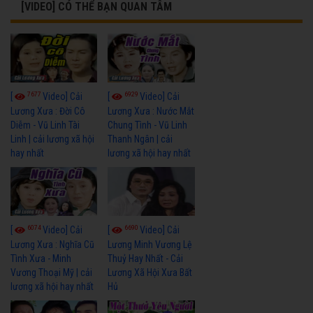
[VIDEO] CÓ THỂ BẠN QUAN TÂM
7677
6929
[
Video] Cải
[
Video] Cải
Lương Xưa : Đời Cô
Lương Xưa : Nước Mắt
Diễm - Vũ Linh Tài
Chung Tình - Vũ Linh
Linh | cải lương xã hội
Thanh Ngân | cải
hay nhất
lương xã hội hay nhất
6074
6690
[
Video] Cải
[
Video] Cải
Lương Xưa : Nghĩa Cũ
Lương Minh Vương Lệ
Tình Xưa - Minh
Thuỷ Hay Nhất - Cải
Vương Thoại Mỹ | cải
Lương Xã Hội Xưa Bất
lương xã hội hay nhất
Hủ