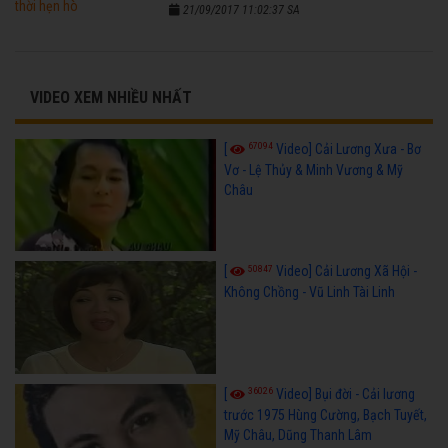
21/09/2017 11:02:37 SA
VIDEO XEM NHIỀU NHẤT
67094
[
Video] Cải Lương Xưa - Bơ
Vơ - Lệ Thủy & Minh Vương & Mỹ
Châu
50847
[
Video] Cải Lương Xã Hội -
Không Chồng - Vũ Linh Tài Linh
36026
[
Video] Bụi đời - Cải lương
trước 1975 Hùng Cường, Bạch Tuyết,
Mỹ Châu, Dũng Thanh Lâm