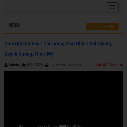
VIDEO
Trang chủ
Video
Gieo Gió Gặt Bão - Cải Lương Phật Giáo - Phi Nhung,
Quỳnh Hương, Thoại Mỹ
Admin
|
4.5
/
3520
|
3520 lượt xem
10/07/2019 9:35:15 CH