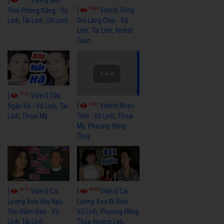
3659
[
Video] Sóng
Thời Phóng Đãng - Vũ
Linh, Tài Linh, Chí Linh
Gió Làng Chài - Vũ
Linh, Tài Linh, Khánh
Tuấn
3770
[
Video] Dãy
3441
[
Video] Nhạc
Ngân Hà - Vũ Linh, Tài
Linh, Thoại Mỹ
Tình - Vũ Linh, Thoại
Mỹ, Phương Hồng
Thủy
4115
3966
[
Video] Cải
[
Video] Cải
Lương Xưa Hãy Ngủ
Lương Xưa Đi Biển -
Yên Niềm Đau - Vũ
Vũ Linh, Phương Hồng
Linh, Tài Linh
Thủy, Hương Lan,