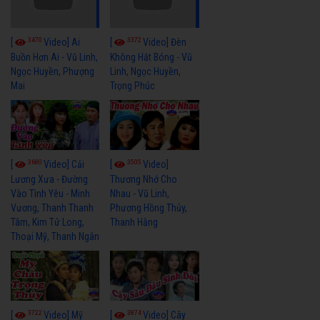
3470
3372
[
Video] Ai
[
Video] Đèn
Buồn Hơn Ai - Vũ Linh,
Không Hắt Bóng - Vũ
Ngọc Huyền, Phượng
Linh, Ngọc Huyền,
Mai
Trọng Phúc
3680
3505
[
Video] Cải
[
Video]
Lương Xưa - Đường
Thương Nhớ Cho
Vào Tình Yêu - Minh
Nhau - Vũ Linh,
Vương, Thanh Thanh
Phương Hồng Thủy,
Tâm, Kim Tử Long,
Thanh Hằng
Thoại Mỹ, Thanh Ngân
3722
3874
[
Video] Mỹ
[
Video] Cây