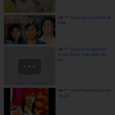
34587
[
Video] Cải Lương Xã Hội: SỐ
PHẬN
24595
[
Video] Kẻ Chợ Người Quê -
Vũ Linh, Tài Linh, Thanh Ngân, Tấn
Beo
23613
[
Video] Phạm Công Cúc Hoa
- Vũ Linh