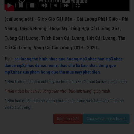
|
|
|
|
|
|
(cailuong.net) - Gieo Gió Gặt Bão - Cải Lương Phật Giáo - Phi
Nhung, Quỳnh Hương, Thoại Mỹ. Tổng Hợp Cải Lương Xưa,
Tuồng Cải Lương, Trích Đoạn Cải Lương, Hát Cải Lương, Tân
Cổ Cải Lương, Vọng Cổ Cải Lương 2019 - 2020..
Tags:
cai luong
,
the hinh
,
nhac que huong mp3
,
nhac han mp3
,
nhac
dance mp3
,
nhac dance remix
,
nhac cho ba bau
,
nhac dong que
mp3
,
nhac xua pham hong que
,
thu mua may phat dien
* Nếu không thể bấm nút Play vui lòng bấm F5 để load lại trang giúp mình.
* Nếu video hư bạn vui lòng bấm vào "Báo link hỏng" giúp mình.
* Nếu bạn muốn chia sẻ video youtube lên trang web bấm vào "Chia sẻ
video cải lương".
Báo link chết
Chia sẻ video cải lương