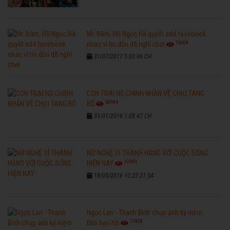
Mr. Đàm, Hồ Ngọc Hà quyết add facebook
76309
nhau vì tin đồn đã nghỉ chơi
31/07/2017 5:03:06 CH
CON TRAI NS CHINH NHẪN VỀ CHỊU TANG
42984
BỐ
31/01/2016 1:08:47 CH
NỮ NGHỆ SĨ THANH HẰNG VỚI CUỘC SỐNG
32583
HIỆN NAY
18/05/2016 10:22:21 SA
Ngọc Lan - Thanh Bình chụp ảnh kỷ niệm
17828
thời hẹn hò