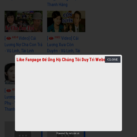
Thanh Hằng
4434
3602
[
Video] Cải
[
Video] Cải
Lương Nợ Cha Con Trả
Lương Xưa Còn
- Vũ Linh, Tài Linh
Duyên - Vũ Linh, Tài
Linh, Trọng Hữu
Like Fanpage Để Ủng Hộ Chúng Tôi Duy Trì Website
4018
[
Video] Cải
2614
[
Video] Cải
Lương Xưa Cô Dâu
Phụ - Vũ Linh, Tài Linh,
Lương Xưa Làm Lẽ -
Thanh Ngân
Vũ Linh, Thanh Ngân,
Ngọc Giàu
Powered by
netcore.vn