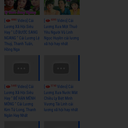
6980
6395
[
Video] Cải
[
Video] Cải
Lương Xã Hội Siêu
Lương Xưa Một Thuở
Hay " LỠ BƯỚC SANG
Yêu Người Vũ Linh
NGANG " Cải Lương Lệ
Ngọc Huyền cải lương
Thuỷ, Thanh Tuấn,
xã hội hay nhất
Hồng Nga
5465
5740
[
Video] Cải
[
Video] Cải
Lương Xã Hội Siêu
Lương Xưa Nước Mắt
Hay " BỂ HẬN MÊNH
Chiều Ly Biệt Minh
MÔNG " Cải Lương
Vương Tài Linh cải
Kim Tử Long, Thanh
lương xã hội hay nhất
Ngân Hay Nhất