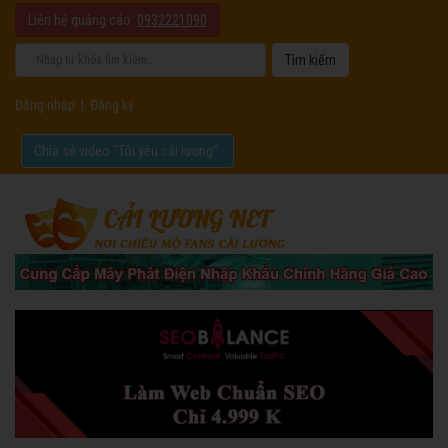
Liên hệ quảng cáo:
0932221090
Đăng nhập
|
Đăng ký
Chia sẻ video "Tôi yêu cải lương".