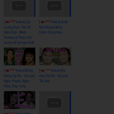
6328
6044
[
Video] Cải
[
Video] Quán
Lương Xưa : Rồi 30
Nửa Khuya-Minh
Năm Sau - Minh
Cảnh-Trọng Hữu
Vương Lệ Thủy | cải
lương xã hội hay nhất
9060
7354
[
Video] Bông
[
Video] Khi
Hồng Cài Áo - Vũ Linh,
Hoa Trà Nở - Vũ Linh,
Ngọc Huyền, Ngọc
Tài Linh
Giàu, Diệp Lang
4111
[
Video] Một