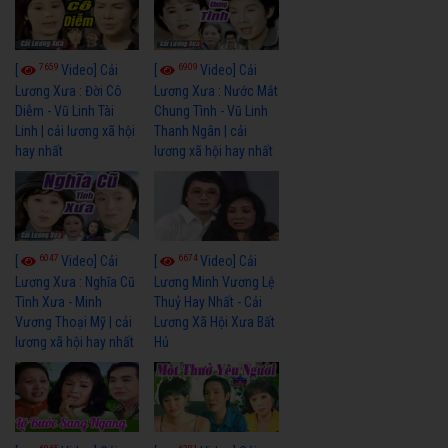
7659
6909
[
Video] Cải
[
Video] Cải
Lương Xưa : Đời Cô
Lương Xưa : Nước Mắt
Diễm - Vũ Linh Tài
Chung Tình - Vũ Linh
Linh | cải lương xã hội
Thanh Ngân | cải
hay nhất
lương xã hội hay nhất
6047
6674
[
Video] Cải
[
Video] Cải
Lương Xưa : Nghĩa Cũ
Lương Minh Vương Lệ
Tình Xưa - Minh
Thuỷ Hay Nhất - Cải
Vương Thoại Mỹ | cải
Lương Xã Hội Xưa Bất
lương xã hội hay nhất
Hủ