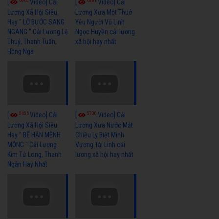
6965
6381
[
Video] Cải
[
Video] Cải
Lương Xã Hội Siêu
Lương Xưa Một Thuở
Hay " LỠ BƯỚC SANG
Yêu Người Vũ Linh
NGANG " Cải Lương Lệ
Ngọc Huyền cải lương
Thuỷ, Thanh Tuấn,
xã hội hay nhất
Hồng Nga
5456
5730
[
Video] Cải
[
Video] Cải
Lương Xã Hội Siêu
Lương Xưa Nước Mắt
Hay " BỂ HẬN MÊNH
Chiều Ly Biệt Minh
MÔNG " Cải Lương
Vương Tài Linh cải
Kim Tử Long, Thanh
lương xã hội hay nhất
Ngân Hay Nhất