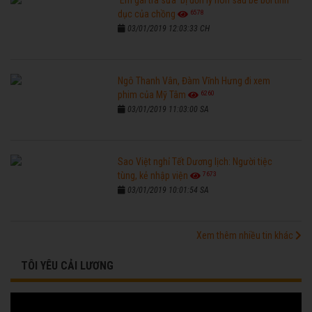
'Em gái trà sữa' bị đồn ly hôn sau bê bối tình
6578
dục của chồng
03/01/2019 12:03:33 CH
Ngô Thanh Vân, Đàm Vĩnh Hưng đi xem
6260
phim của Mỹ Tâm
03/01/2019 11:03:00 SA
Sao Việt nghỉ Tết Dương lịch: Người tiệc
7673
tùng, kẻ nhập viện
03/01/2019 10:01:54 SA
Xem thêm nhiều tin khác
TÔI YÊU CẢI LƯƠNG