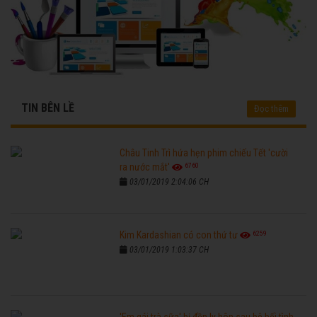
TIN BÊN LỀ
Đọc thêm
Châu Tinh Trì hứa hẹn phim chiếu Tết 'cười
6760
ra nước mắt'
03/01/2019 2:04:06 CH
6259
Kim Kardashian có con thứ tư
03/01/2019 1:03:37 CH