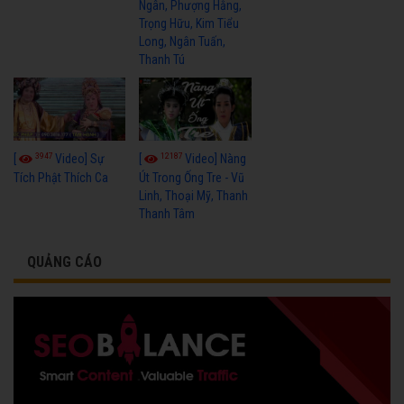
Ngân, Phượng Hằng,
Trọng Hữu, Kim Tiểu
Long, Ngân Tuấn,
Thanh Tú
3947
12187
[
Video] Sự
[
Video] Nàng
Tích Phật Thích Ca
Út Trong Ống Tre - Vũ
Linh, Thoại Mỹ, Thanh
Thanh Tâm
QUẢNG CÁO