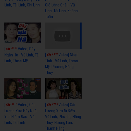
Linh, Tài Linh, Chí Linh
Gió Làng Chài - Vũ
Linh, Tài Linh, Khánh
Tuấn
3768
[
Video] Dãy
3440
[
Video] Nhạc
Ngân Hà - Vũ Linh, Tài
Linh, Thoại Mỹ
Tình - Vũ Linh, Thoại
Mỹ, Phương Hồng
Thủy
4114
3966
[
Video] Cải
[
Video] Cải
Lương Xưa Hãy Ngủ
Lương Xưa Đi Biển -
Yên Niềm Đau - Vũ
Vũ Linh, Phương Hồng
Linh, Tài Linh
Thủy, Hương Lan,
Thanh Hằng