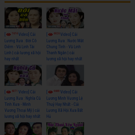
7674
6926
[
Video] Cải
[
Video] Cải
Lương Xưa : Đời Cô
Lương Xưa : Nước Mắt
Diễm - Vũ Linh Tài
Chung Tình - Vũ Linh
Linh | cải lương xã hội
Thanh Ngân | cải
hay nhất
lương xã hội hay nhất
6071
6688
[
Video] Cải
[
Video] Cải
Lương Xưa : Nghĩa Cũ
Lương Minh Vương Lệ
Tình Xưa - Minh
Thuỷ Hay Nhất - Cải
Vương Thoại Mỹ | cải
Lương Xã Hội Xưa Bất
lương xã hội hay nhất
Hủ