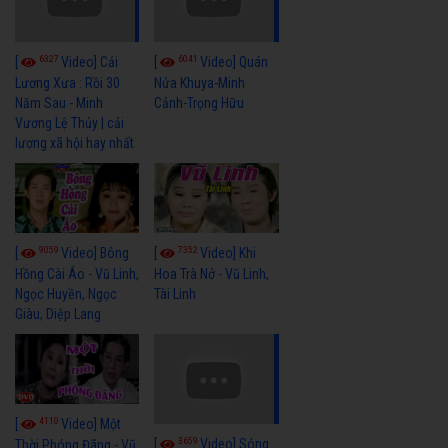
6327
6041
[
Video] Cải
[
Video] Quán
Lương Xưa : Rồi 30
Nửa Khuya-Minh
Năm Sau - Minh
Cảnh-Trọng Hữu
Vương Lệ Thủy | cải
lương xã hội hay nhất
9059
7352
[
Video] Bông
[
Video] Khi
Hồng Cài Áo - Vũ Linh,
Hoa Trà Nở - Vũ Linh,
Ngọc Huyền, Ngọc
Tài Linh
Giàu, Diệp Lang
4110
[
Video] Một
3659
[
Video] Sóng
Thời Phóng Đãng - Vũ