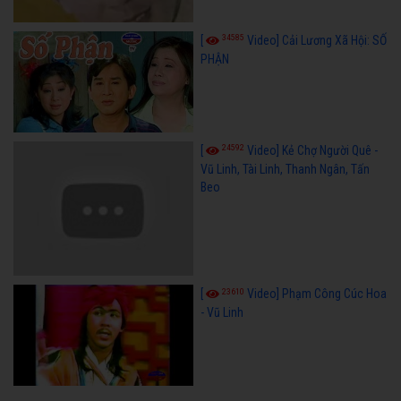
34585
[
Video] Cải Lương Xã Hội: SỐ
PHẬN
24592
[
Video] Kẻ Chợ Người Quê -
Vũ Linh, Tài Linh, Thanh Ngân, Tấn
Beo
23610
[
Video] Phạm Công Cúc Hoa
- Vũ Linh