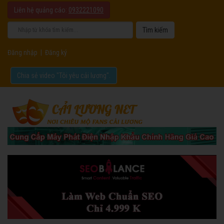
Liên hệ quảng cáo:
0932221090
Đăng nhập
|
Đăng ký
Chia sẻ video "Tôi yêu cải lương".