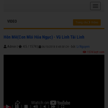
VIDEO
Trang chủ
Video
Hôn Mê(Con Mồi Hỏa Ngục) - Vũ Linh Tài Linh
Admin
|
4.5
/
1574
|
- bởi:
Li Nguyen
06/10/2018 8:48:08 CH
1574 lượt xem
|
|
|
|
|
|