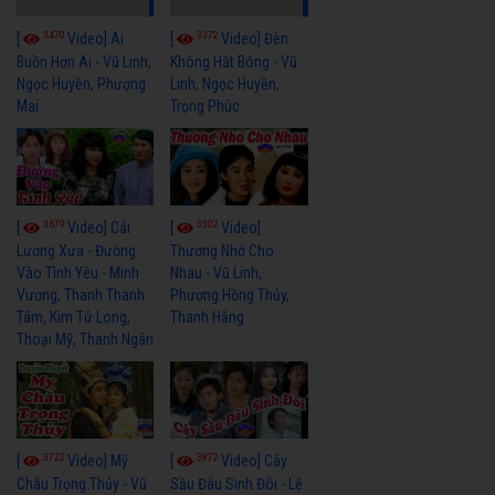
3470
3372
[
Video] Ai
[
Video] Đèn
Buồn Hơn Ai - Vũ Linh,
Không Hắt Bóng - Vũ
Ngọc Huyền, Phượng
Linh, Ngọc Huyền,
Mai
Trọng Phúc
3679
3502
[
Video] Cải
[
Video]
Lương Xưa - Đường
Thương Nhớ Cho
Vào Tình Yêu - Minh
Nhau - Vũ Linh,
Vương, Thanh Thanh
Phương Hồng Thủy,
Tâm, Kim Tử Long,
Thanh Hằng
Thoại Mỹ, Thanh Ngân
3722
3872
[
Video] Mỹ
[
Video] Cây
Châu Trọng Thủy - Vũ
Sầu Đâu Sinh Đôi - Lệ