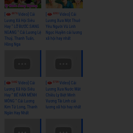
6976
6393
[
Video] Cải
[
Video] Cải
Lương Xã Hội Siêu
Lương Xưa Một Thuở
Hay " LỠ BƯỚC SANG
Yêu Người Vũ Linh
NGANG " Cải Lương Lệ
Ngọc Huyền cải lương
Thuỷ, Thanh Tuấn,
xã hội hay nhất
Hồng Nga
5462
5739
[
Video] Cải
[
Video] Cải
Lương Xã Hội Siêu
Lương Xưa Nước Mắt
Hay " BỂ HẬN MÊNH
Chiều Ly Biệt Minh
MÔNG " Cải Lương
Vương Tài Linh cải
Kim Tử Long, Thanh
lương xã hội hay nhất
Ngân Hay Nhất