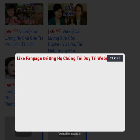
4433
3601
[
Video] Cải
[
Video] Cải
Lương Nợ Cha Con Trả
Lương Xưa Còn
- Vũ Linh, Tài Linh
Duyên - Vũ Linh, Tài
Linh, Trọng Hữu
Like Fanpage Để Ủng Hộ Chúng Tôi Duy Trì Website
4016
[
Video] Cải
2614
[
Video] Cải
Lương Xưa Cô Dâu
Phụ - Vũ Linh, Tài Linh,
Lương Xưa Làm Lẽ -
Thanh Ngân
Vũ Linh, Thanh Ngân,
Ngọc Giàu
Powered by
netcore.vn