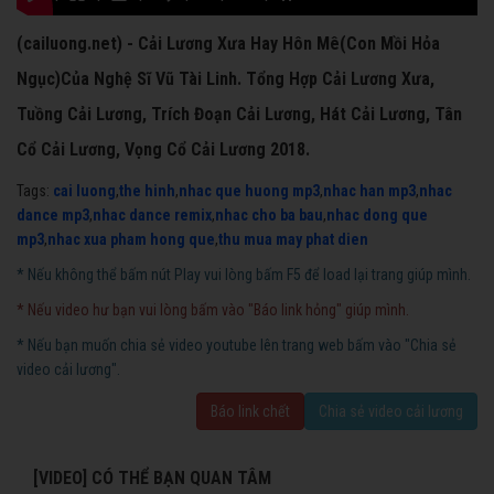
(cailuong.net) - Cải Lương Xưa Hay Hôn Mê(Con Mồi Hỏa
Ngục)Của Nghệ Sĩ Vũ Tài Linh. Tổng Hợp Cải Lương Xưa,
Tuồng Cải Lương, Trích Đoạn Cải Lương, Hát Cải Lương, Tân
Cổ Cải Lương, Vọng Cổ Cải Lương 2018.
Tags:
cai luong
,
the hinh
,
nhac que huong mp3
,
nhac han mp3
,
nhac
dance mp3
,
nhac dance remix
,
nhac cho ba bau
,
nhac dong que
mp3
,
nhac xua pham hong que
,
thu mua may phat dien
* Nếu không thể bấm nút Play vui lòng bấm F5 để load lại trang giúp mình.
* Nếu video hư bạn vui lòng bấm vào "Báo link hỏng" giúp mình.
* Nếu bạn muốn chia sẻ video youtube lên trang web bấm vào "Chia sẻ
video cải lương".
Báo link chết
Chia sẻ video cải lương
[VIDEO] CÓ THỂ BẠN QUAN TÂM