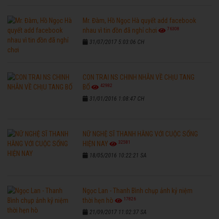
Mr. Đàm, Hồ Ngọc Hà quyết add facebook
76308
nhau vì tin đồn đã nghỉ chơi
31/07/2017 5:03:06 CH
CON TRAI NS CHINH NHẪN VỀ CHỊU TANG
42982
BỐ
31/01/2016 1:08:47 CH
NỮ NGHỆ SĨ THANH HẰNG VỚI CUỘC SỐNG
32581
HIỆN NAY
18/05/2016 10:22:21 SA
Ngọc Lan - Thanh Bình chụp ảnh kỷ niệm
17826
thời hẹn hò
21/09/2017 11:02:37 SA