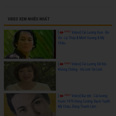
VIDEO XEM NHIỀU NHẤT
67092
[
Video] Cải Lương Xưa - Bơ
Vơ - Lệ Thủy & Minh Vương & Mỹ
Châu
50845
[
Video] Cải Lương Xã Hội -
Không Chồng - Vũ Linh Tài Linh
36023
[
Video] Bụi đời - Cải lương
trước 1975 Hùng Cường, Bạch Tuyết,
Mỹ Châu, Dũng Thanh Lâm