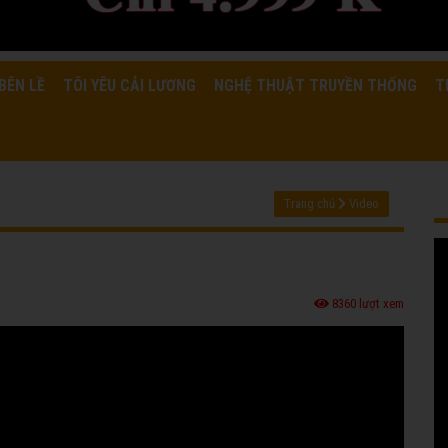
BÊN LỀ
TÔI YÊU CẢI LƯƠNG
NGHỆ THUẬT TRUYỀN THỐNG
T
Trang chủ
Video
8360 lượt xem