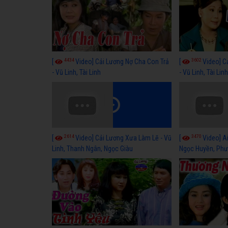
4434
3602
[
Video] Cải Lương Nợ Cha Con Trả
[
Video] C
- Vũ Linh, Tài Linh
- Vũ Linh, Tài Lin
2614
3470
[
Video] Cải Lương Xưa Làm Lẽ - Vũ
[
Video] Ai
Linh, Thanh Ngân, Ngọc Giàu
Ngọc Huyền, Phư