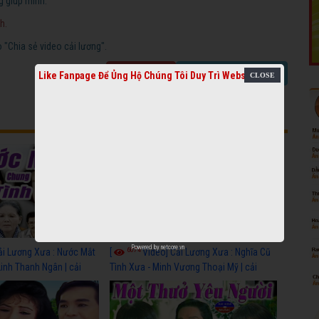
g giúp mình.
h.
"Chia sẻ video cải lương".
Báo link chết
Chia sẻ video cải lương
Like Fanpage Để Ủng Hộ Chúng Tôi Duy Trì Website
Powered by
netcore.vn
6074
ải Lương Xưa : Nước Mắt
[
Video] Cải Lương Xưa : Nghĩa Cũ
Linh Thanh Ngân | cải
Tình Xưa - Minh Vương Thoại Mỹ | cải
 nhất
lương xã hội hay nhất