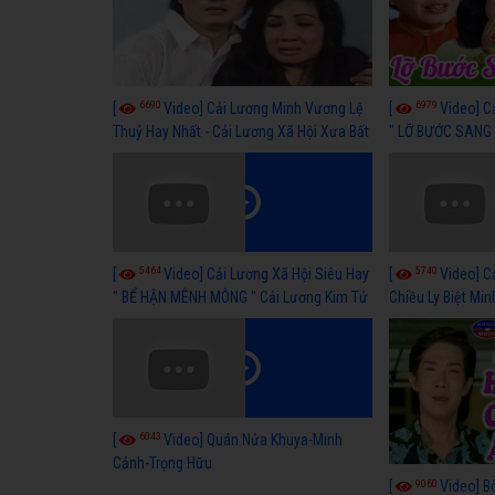
6690
6979
[
Video] Cải Lương Minh Vương Lệ
[
Video] C
Thuỷ Hay Nhất - Cải Lương Xã Hội Xưa Bất
" LỠ BƯỚC SANG 
Hủ
Thuỷ, Thanh Tuấ
5464
5740
[
Video] Cải Lương Xã Hội Siêu Hay
[
Video] C
" BỂ HẬN MÊNH MÔNG " Cải Lương Kim Tử
Chiều Ly Biệt Min
Long, Thanh Ngân Hay Nhất
lương xã hội hay
6043
[
Video] Quán Nửa Khuya-Minh
Cảnh-Trọng Hữu
9060
[
Video] B