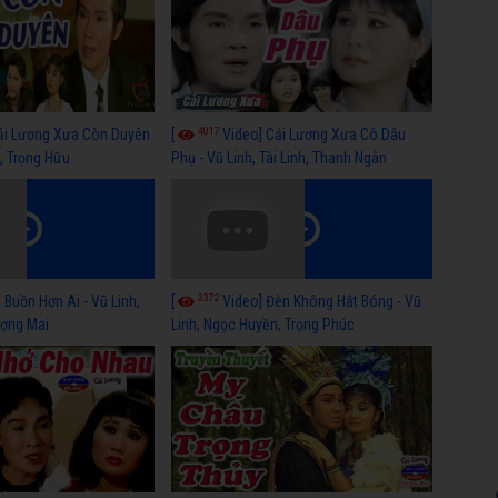
4017
ải Lương Xưa Còn Duyên
[
Video] Cải Lương Xưa Cô Dâu
h, Trọng Hữu
Phụ - Vũ Linh, Tài Linh, Thanh Ngân
3372
 Buồn Hơn Ai - Vũ Linh,
[
Video] Đèn Không Hắt Bóng - Vũ
ợng Mai
Linh, Ngọc Huyền, Trọng Phúc