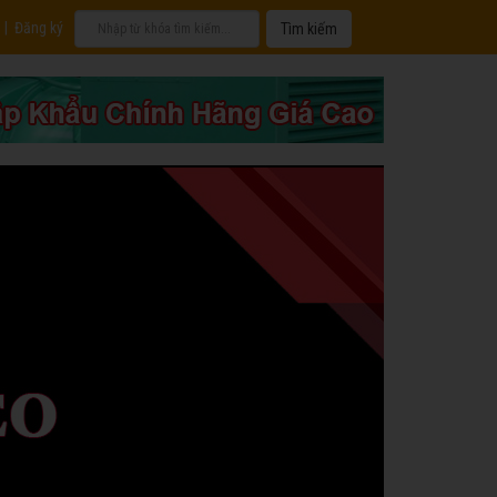
|
Đăng ký