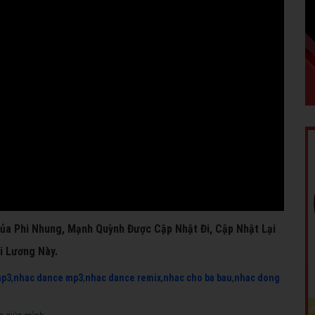
 của Phi Nhung, Mạnh Quỳnh Được Cập Nhật Đi, Cập Nhật Lại
i Lương Này.
mp3
,
nhac dance mp3
,
nhac dance remix
,
nhac cho ba bau
,
nhac dong