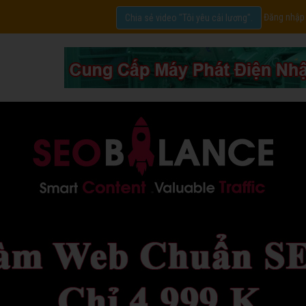
Đăng nhập
Chia sẻ video "Tôi yêu cải lương".