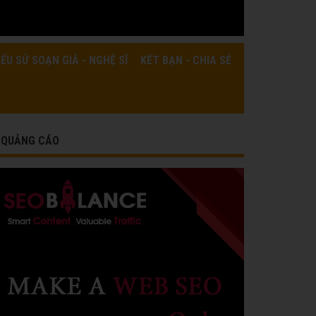
IỂU SỬ SOẠN GIẢ - NGHỆ SĨ
KẾT BẠN - CHIA SẺ
QUẢNG CÁO