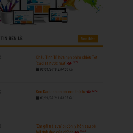
TIN BÊN LỀ
Đọc thêm
Châu Tinh Trì hứa hẹn phim chiếu Tết
6772
'cười ra nước mắt'
03/01/2019 2:04:06 CH
6272
Kim Kardashian có con thứ tư
03/01/2019 1:03:37 CH
'Em gái trà sữa' bị đồn ly hôn sau bê
6594
bối tình dục của chồng