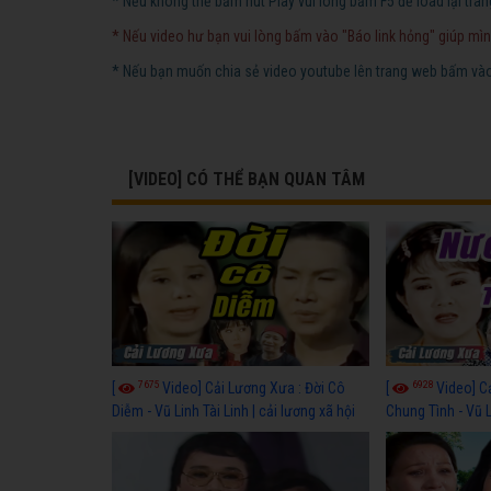
* Nếu không thể bấm nút Play vui lòng bấm F5 để load lại tran
* Nếu video hư bạn vui lòng bấm vào "Báo link hỏng" giúp mìn
* Nếu bạn muốn chia sẻ video youtube lên trang web bấm vào 
[VIDEO] CÓ THỂ BẠN QUAN TÂM
7675
6928
[
Video] Cải Lương Xưa : Đời Cô
[
Video] C
Diễm - Vũ Linh Tài Linh | cải lương xã hội
Chung Tình - Vũ 
hay nhất
lương xã hội hay