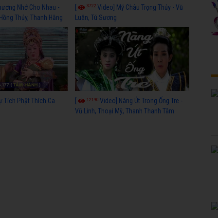
3722
hương Nhớ Cho Nhau -
[
Video] Mỹ Châu Trọng Thủy - Vũ
 Hồng Thủy, Thanh Hằng
Luân, Tú Sương
12190
ự Tích Phật Thích Ca
[
Video] Nàng Út Trong Ống Tre -
Vũ Linh, Thoại Mỹ, Thanh Thanh Tâm