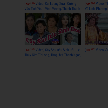
3680
3505
[
Video] Cải Lương Xưa - Đường
[
Video] T
Vào Tình Yêu - Minh Vương, Thanh Thanh
Vũ Linh, Phương
Tâm, Kim Tử Long, Thoại Mỹ, Thanh Ngân
3874
3951
[
Video] Cây Sầu Đâu Sinh Đôi - Lệ
[
Video] S
Thủy, Kim Tử Long, Thoại Mỹ, Thanh Ngân,
Phượng Hằng, Trọng Hữu, Kim Tiểu Long,
Ngân Tuấn, Thanh Tú