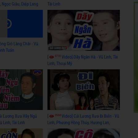
, Ngọc Giàu, Diệp Lang
Tài Linh
óng Gió Làng Chài - Vũ
hánh Tuấn
3770
[
Video] Dãy Ngân Hà - Vũ Linh, Tài
Linh, Thoại Mỹ
3966
ải Lương Xưa Hãy Ngủ
[
Video] Cải Lương Xưa Đi Biển - Vũ
 Linh, Tài Linh
Linh, Phương Hồng Thủy, Hương Lan,
Thanh Hằng