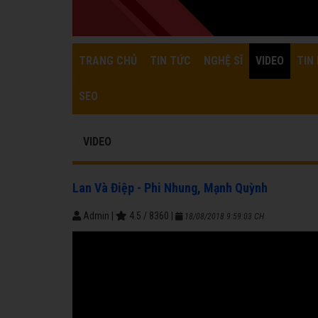
TRANG CHỦ
TIN TỨC
NGHỆ SĨ
VIDEO
TIN 
SEO
VIDEO
Lan Và Điệp - Phi Nhung, Mạnh Quỳnh
Admin
|
4.5
/
8360
|
18/08/2018 9:59:03 CH