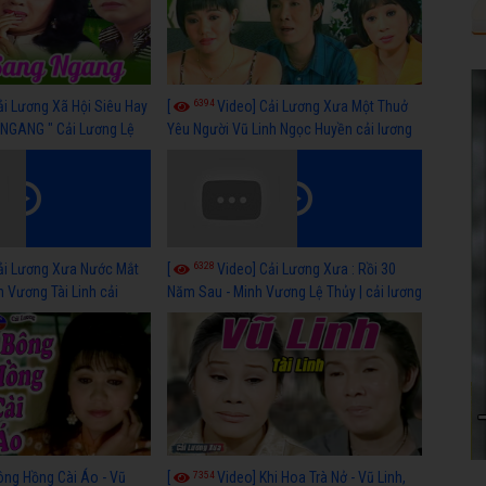
6394
ải Lương Xã Hội Siêu Hay
[
Video] Cải Lương Xưa Một Thuở
NGANG " Cải Lương Lệ
Yêu Người Vũ Linh Ngọc Huyền cải lương
n, Hồng Nga
xã hội hay nhất
6328
ải Lương Xưa Nước Mắt
[
Video] Cải Lương Xưa : Rồi 30
h Vương Tài Linh cải
Năm Sau - Minh Vương Lệ Thủy | cải lương
 nhất
xã hội hay nhất
7354
ông Hồng Cài Áo - Vũ
[
Video] Khi Hoa Trà Nở - Vũ Linh,