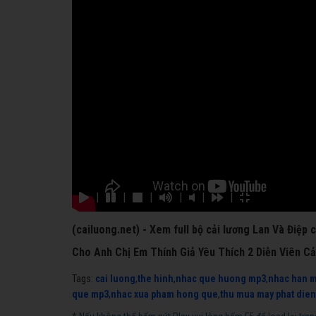
|
|
|
|
|
|
(cailuong.net) - Xem full bộ cải lương Lan Và Điệp
Cho Anh Chị Em Thính Giả Yêu Thích 2 Diễn Viên Cả
Tags:
cai luong
,
the hinh
,
nhac que huong mp3
,
nhac han 
que mp3
,
nhac xua pham hong que
,
thu mua may phat dien