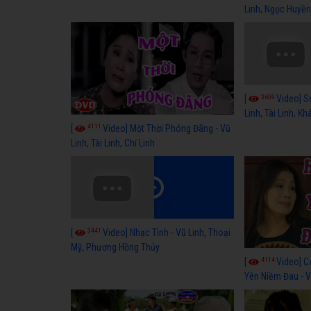
Linh, Ngọc Huyền
3659
[
Video] S
Linh, Tài Linh, K
4111
[
Video] Một Thời Phóng Đãng - Vũ
Linh, Tài Linh, Chí Linh
3441
[
Video] Nhạc Tình - Vũ Linh, Thoại
Mỹ, Phương Hồng Thủy
4114
[
Video] C
Yên Niềm Đau - Vũ