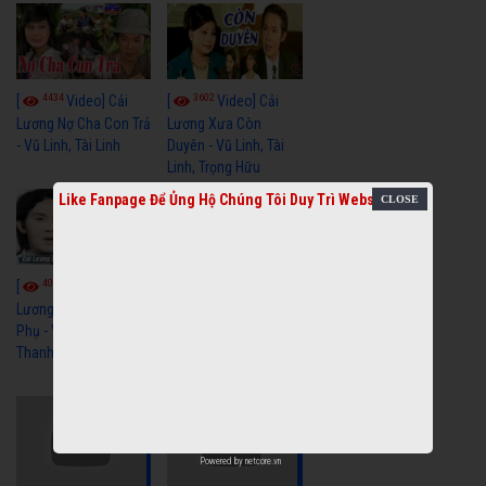
4434
3602
[
Video] Cải
[
Video] Cải
Lương Nợ Cha Con Trả
Lương Xưa Còn
- Vũ Linh, Tài Linh
Duyên - Vũ Linh, Tài
Linh, Trọng Hữu
Like Fanpage Để Ủng Hộ Chúng Tôi Duy Trì Website
4018
[
Video] Cải
2615
[
Video] Cải
Lương Xưa Cô Dâu
Phụ - Vũ Linh, Tài Linh,
Lương Xưa Làm Lẽ -
Thanh Ngân
Vũ Linh, Thanh Ngân,
Ngọc Giàu
Powered by
netcore.vn