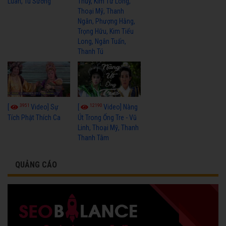
Luân, Tú Sương
Thủy, Kim Tử Long,
Thoại Mỹ, Thanh
Ngân, Phượng Hằng,
Trọng Hữu, Kim Tiểu
Long, Ngân Tuấn,
Thanh Tú
3951
12190
[
Video] Sự
[
Video] Nàng
Tích Phật Thích Ca
Út Trong Ống Tre - Vũ
Linh, Thoại Mỹ, Thanh
Thanh Tâm
QUẢNG CÁO