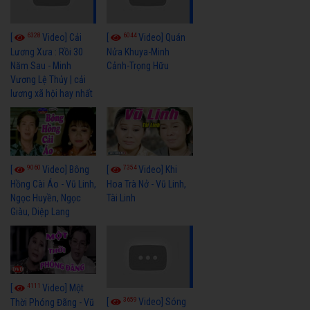
6328
6044
[
Video] Cải
[
Video] Quán
Lương Xưa : Rồi 30
Nửa Khuya-Minh
Năm Sau - Minh
Cảnh-Trọng Hữu
Vương Lệ Thủy | cải
lương xã hội hay nhất
9060
7354
[
Video] Bông
[
Video] Khi
Hồng Cài Áo - Vũ Linh,
Hoa Trà Nở - Vũ Linh,
Ngọc Huyền, Ngọc
Tài Linh
Giàu, Diệp Lang
4111
[
Video] Một
3659
[
Video] Sóng
Thời Phóng Đãng - Vũ