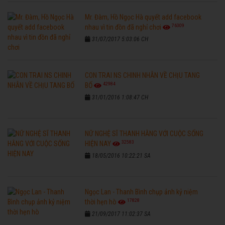
Mr. Đàm, Hồ Ngọc Hà quyết add facebook
76309
nhau vì tin đồn đã nghỉ chơi
31/07/2017 5:03:06 CH
CON TRAI NS CHINH NHẪN VỀ CHỊU TANG
42984
BỐ
31/01/2016 1:08:47 CH
NỮ NGHỆ SĨ THANH HẰNG VỚI CUỘC SỐNG
32583
HIỆN NAY
18/05/2016 10:22:21 SA
Ngọc Lan - Thanh Bình chụp ảnh kỷ niệm
17828
thời hẹn hò
21/09/2017 11:02:37 SA