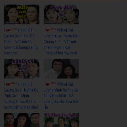
7678
6929
[
Video] Cải
[
Video] Cải
Lương Xưa : Đời Cô
Lương Xưa : Nước Mắt
Diễm - Vũ Linh Tài
Chung Tình - Vũ Linh
Linh | cải lương xã hội
Thanh Ngân | cải
hay nhất
lương xã hội hay nhất
6074
6690
[
Video] Cải
[
Video] Cải
Lương Xưa : Nghĩa Cũ
Lương Minh Vương Lệ
Tình Xưa - Minh
Thuỷ Hay Nhất - Cải
Vương Thoại Mỹ | cải
Lương Xã Hội Xưa Bất
lương xã hội hay nhất
Hủ