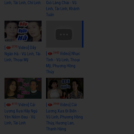
Linh, Tài Linh, Chí Linh
Gió Làng Chài - Vũ
Linh, Tài Linh, Khánh
Tuấn
3770
[
Video] Dãy
3442
[
Video] Nhạc
Ngân Hà - Vũ Linh, Tài
Linh, Thoại Mỹ
Tình - Vũ Linh, Thoại
Mỹ, Phương Hồng
Thủy
4115
3966
[
Video] Cải
[
Video] Cải
Lương Xưa Hãy Ngủ
Lương Xưa Đi Biển -
Yên Niềm Đau - Vũ
Vũ Linh, Phương Hồng
Linh, Tài Linh
Thủy, Hương Lan,
Thanh Hằng