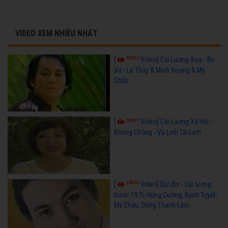
VIDEO XEM NHIỀU NHẤT
67094
[
Video] Cải Lương Xưa - Bơ
Vơ - Lệ Thủy & Minh Vương & Mỹ
Châu
50847
[
Video] Cải Lương Xã Hội -
Không Chồng - Vũ Linh Tài Linh
36026
[
Video] Bụi đời - Cải lương
trước 1975 Hùng Cường, Bạch Tuyết,
Mỹ Châu, Dũng Thanh Lâm