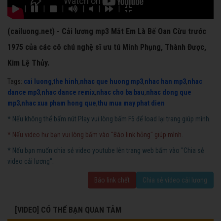
|
|
|
|
|
|
(cailuong.net) - Cải lương mp3 Mắt Em Là Bế Oan Cừu trước
1975 của các cô chú nghệ sĩ ưu tú Minh Phụng, Thành Được,
Kim Lệ Thủy.
Tags:
cai luong
,
the hinh
,
nhac que huong mp3
,
nhac han mp3
,
nhac
dance mp3
,
nhac dance remix
,
nhac cho ba bau
,
nhac dong que
mp3
,
nhac xua pham hong que
,
thu mua may phat dien
* Nếu không thể bấm nút Play vui lòng bấm F5 để load lại trang giúp mình.
* Nếu video hư bạn vui lòng bấm vào "Báo link hỏng" giúp mình.
* Nếu bạn muốn chia sẻ video youtube lên trang web bấm vào "Chia sẻ
video cải lương".
Báo link chết
Chia sẻ video cải lương
[VIDEO] CÓ THỂ BẠN QUAN TÂM