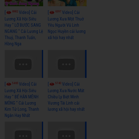
6982
6397
[
Video] Cải
[
Video] Cải
Lương Xã Hội Siêu
Lương Xưa Một Thuở
Hay " LỠ BƯỚC SANG
Yêu Người Vũ Linh
NGANG " Cải Lương Lệ
Ngọc Huyền cải lương
Thuỷ, Thanh Tuấn,
xã hội hay nhất
Hồng Nga
5465
5740
[
Video] Cải
[
Video] Cải
Lương Xã Hội Siêu
Lương Xưa Nước Mắt
Hay " BỂ HẬN MÊNH
Chiều Ly Biệt Minh
MÔNG " Cải Lương
Vương Tài Linh cải
Kim Tử Long, Thanh
lương xã hội hay nhất
Ngân Hay Nhất