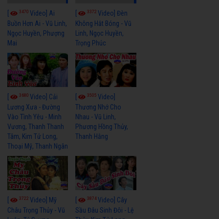
3470
3372
[
Video] Ai
[
Video] Đèn
Buồn Hơn Ai - Vũ Linh,
Không Hắt Bóng - Vũ
Ngọc Huyền, Phượng
Linh, Ngọc Huyền,
Mai
Trọng Phúc
3680
3505
[
Video] Cải
[
Video]
Lương Xưa - Đường
Thương Nhớ Cho
Vào Tình Yêu - Minh
Nhau - Vũ Linh,
Vương, Thanh Thanh
Phương Hồng Thủy,
Tâm, Kim Tử Long,
Thanh Hằng
Thoại Mỹ, Thanh Ngân
3722
3874
[
Video] Mỹ
[
Video] Cây
Châu Trọng Thủy - Vũ
Sầu Đâu Sinh Đôi - Lệ