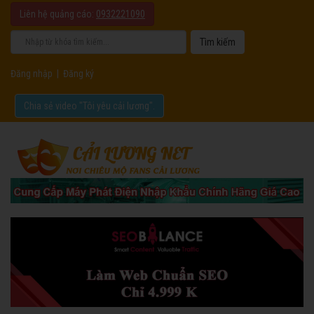
Liên hệ quảng cáo:
0932221090
Đăng nhập
|
Đăng ký
Chia sẻ video "Tôi yêu cải lương".