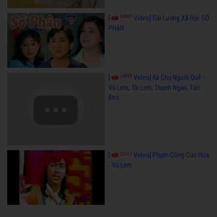
34587
[
Video] Cải Lương Xã Hội: SỐ
PHẬN
24595
[
Video] Kẻ Chợ Người Quê -
Vũ Linh, Tài Linh, Thanh Ngân, Tấn
Beo
23613
[
Video] Phạm Công Cúc Hoa
- Vũ Linh