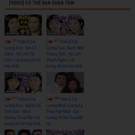
[VIDEO] CÓ THỂ BẠN QUAN TÂM
7674
6926
[
Video] Cải
[
Video] Cải
Lương Xưa : Đời Cô
Lương Xưa : Nước Mắt
Diễm - Vũ Linh Tài
Chung Tình - Vũ Linh
Linh | cải lương xã hội
Thanh Ngân | cải
hay nhất
lương xã hội hay nhất
6070
6688
[
Video] Cải
[
Video] Cải
Lương Xưa : Nghĩa Cũ
Lương Minh Vương Lệ
Tình Xưa - Minh
Thuỷ Hay Nhất - Cải
Vương Thoại Mỹ | cải
Lương Xã Hội Xưa Bất
lương xã hội hay nhất
Hủ