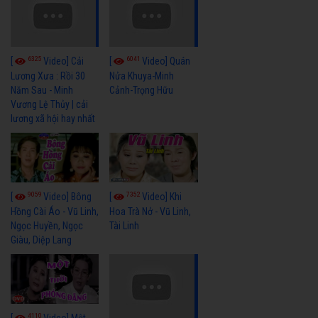
6325
6041
[
Video] Cải
[
Video] Quán
Lương Xưa : Rồi 30
Nửa Khuya-Minh
Năm Sau - Minh
Cảnh-Trọng Hữu
Vương Lệ Thủy | cải
lương xã hội hay nhất
9059
7352
[
Video] Bông
[
Video] Khi
Hồng Cài Áo - Vũ Linh,
Hoa Trà Nở - Vũ Linh,
Ngọc Huyền, Ngọc
Tài Linh
Giàu, Diệp Lang
4110
[
Video] Một