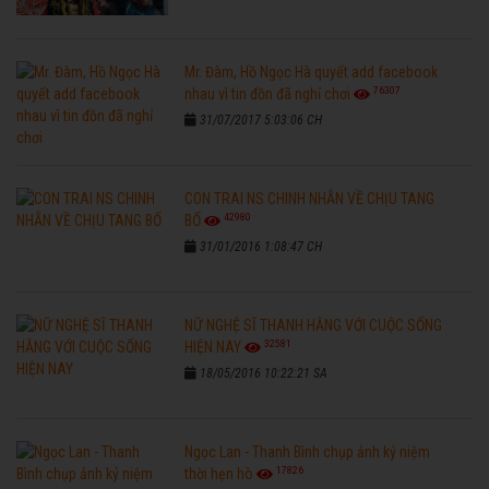
Mr. Đàm, Hồ Ngọc Hà quyết add facebook
76307
nhau vì tin đồn đã nghỉ chơi
31/07/2017 5:03:06 CH
CON TRAI NS CHINH NHẪN VỀ CHỊU TANG
42980
BỐ
31/01/2016 1:08:47 CH
NỮ NGHỆ SĨ THANH HẰNG VỚI CUỘC SỐNG
32581
HIỆN NAY
18/05/2016 10:22:21 SA
Ngọc Lan - Thanh Bình chụp ảnh kỷ niệm
17826
thời hẹn hò