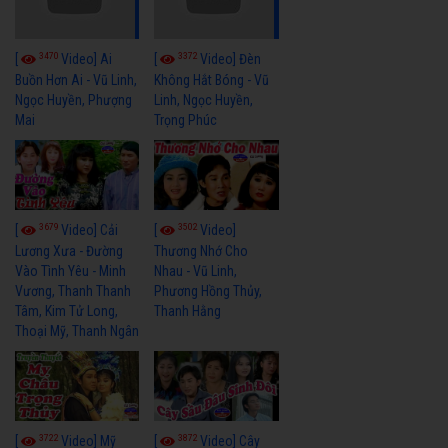
3470
3372
[
Video] Ai
[
Video] Đèn
Buồn Hơn Ai - Vũ Linh,
Không Hắt Bóng - Vũ
Ngọc Huyền, Phượng
Linh, Ngọc Huyền,
Mai
Trọng Phúc
3679
3502
[
Video] Cải
[
Video]
Lương Xưa - Đường
Thương Nhớ Cho
Vào Tình Yêu - Minh
Nhau - Vũ Linh,
Vương, Thanh Thanh
Phương Hồng Thủy,
Tâm, Kim Tử Long,
Thanh Hằng
Thoại Mỹ, Thanh Ngân
3722
3872
[
Video] Mỹ
[
Video] Cây