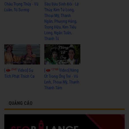
Châu Trọng Thủy - Vũ
Sầu Đâu Sinh Đôi - Lệ
Luân, Tú Sương
Thủy, Kim Tử Long,
Thoại Mỹ, Thanh
Ngân, Phượng Hằng,
Trọng Hữu, Kim Tiểu
Long, Ngân Tuấn,
Thanh Tú
3947
12188
[
Video] Sự
[
Video] Nàng
Tích Phật Thích Ca
Út Trong Ống Tre - Vũ
Linh, Thoại Mỹ, Thanh
Thanh Tâm
QUẢNG CÁO