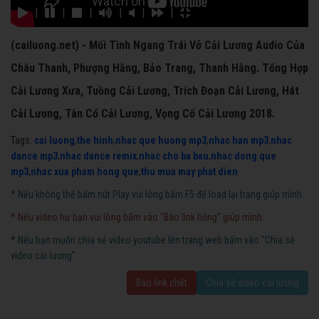
|
|
|
|
|
|
(cailuong.net) - Mối Tình Ngang Trái Vở Cải Lương Audio Của
Châu Thanh, Phượng Hằng, Bảo Trang, Thanh Hằng. Tổng Hợp
Cải Lương Xưa, Tuồng Cải Lương, Trích Đoạn Cải Lương, Hát
Cải Lương, Tân Cổ Cải Lương, Vọng Cổ Cải Lương 2018.
Tags:
cai luong
,
the hinh
,
nhac que huong mp3
,
nhac han mp3
,
nhac
dance mp3
,
nhac dance remix
,
nhac cho ba bau
,
nhac dong que
mp3
,
nhac xua pham hong que
,
thu mua may phat dien
* Nếu không thể bấm nút Play vui lòng bấm F5 để load lại trang giúp mình.
* Nếu video hư bạn vui lòng bấm vào "Báo link hỏng" giúp mình.
* Nếu bạn muốn chia sẻ video youtube lên trang web bấm vào "Chia sẻ
video cải lương".
Báo link chết
Chia sẻ video cải lương