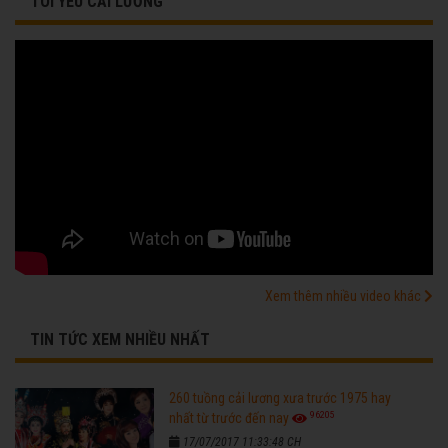
TÔI YÊU CẢI LƯƠNG
Xem thêm nhiều video khác
TIN TỨC XEM NHIỀU NHẤT
260 tuồng cải lương xưa trước 1975 hay
96205
nhất từ trước đến nay
17/07/2017 11:33:48 CH