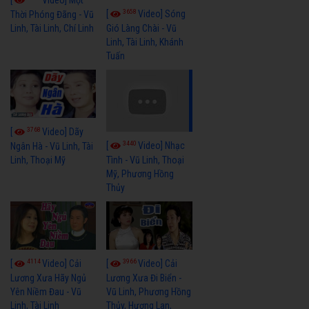
3658
[
Video] Sóng
Thời Phóng Đãng - Vũ
Linh, Tài Linh, Chí Linh
Gió Làng Chài - Vũ
Linh, Tài Linh, Khánh
Tuấn
3768
[
Video] Dãy
3440
[
Video] Nhạc
Ngân Hà - Vũ Linh, Tài
Linh, Thoại Mỹ
Tình - Vũ Linh, Thoại
Mỹ, Phương Hồng
Thủy
4114
3966
[
Video] Cải
[
Video] Cải
Lương Xưa Hãy Ngủ
Lương Xưa Đi Biển -
Yên Niềm Đau - Vũ
Vũ Linh, Phương Hồng
Linh, Tài Linh
Thủy, Hương Lan,