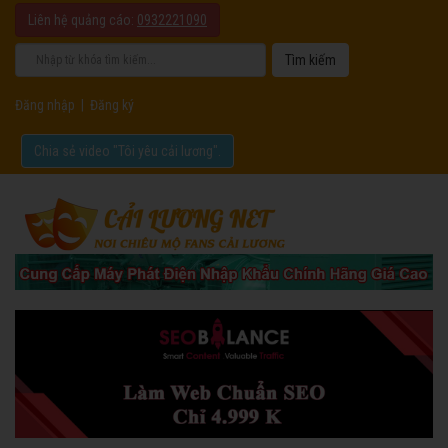
Liên hệ quảng cáo:
0932221090
Đăng nhập
|
Đăng ký
Chia sẻ video "Tôi yêu cải lương".