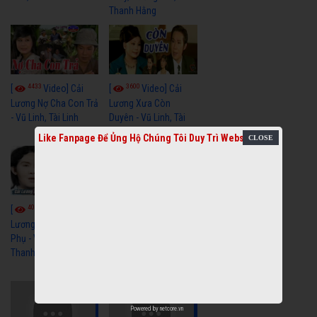
Thanh Hằng
4433
3600
[
Video] Cải
[
Video] Cải
Lương Nợ Cha Con Trả
Lương Xưa Còn
- Vũ Linh, Tài Linh
Duyên - Vũ Linh, Tài
Linh, Trọng Hữu
Like Fanpage Để Ủng Hộ Chúng Tôi Duy Trì Website
4016
[
Video] Cải
2614
[
Video] Cải
Lương Xưa Cô Dâu
Phụ - Vũ Linh, Tài Linh,
Lương Xưa Làm Lẽ -
Thanh Ngân
Vũ Linh, Thanh Ngân,
Ngọc Giàu
Powered by
netcore.vn