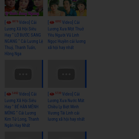
6976
6392
[
Video] Cải
[
Video] Cải
Lương Xã Hội Siêu
Lương Xưa Một Thuở
Hay " LỠ BƯỚC SANG
Yêu Người Vũ Linh
NGANG " Cải Lương Lệ
Ngọc Huyền cải lương
Thuỷ, Thanh Tuấn,
xã hội hay nhất
Hồng Nga
5462
5739
[
Video] Cải
[
Video] Cải
Lương Xã Hội Siêu
Lương Xưa Nước Mắt
Hay " BỂ HẬN MÊNH
Chiều Ly Biệt Minh
MÔNG " Cải Lương
Vương Tài Linh cải
Kim Tử Long, Thanh
lương xã hội hay nhất
Ngân Hay Nhất