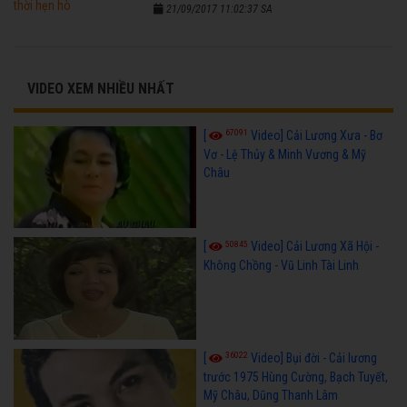
21/09/2017 11:02:37 SA
VIDEO XEM NHIỀU NHẤT
67091
[
Video] Cải Lương Xưa - Bơ
Vơ - Lệ Thủy & Minh Vương & Mỹ
Châu
50845
[
Video] Cải Lương Xã Hội -
Không Chồng - Vũ Linh Tài Linh
36022
[
Video] Bụi đời - Cải lương
trước 1975 Hùng Cường, Bạch Tuyết,
Mỹ Châu, Dũng Thanh Lâm