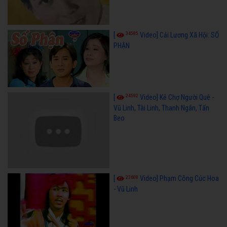
34585
[
Video] Cải Lương Xã Hội: SỐ
PHẬN
24592
[
Video] Kẻ Chợ Người Quê -
Vũ Linh, Tài Linh, Thanh Ngân, Tấn
Beo
23608
[
Video] Phạm Công Cúc Hoa
- Vũ Linh