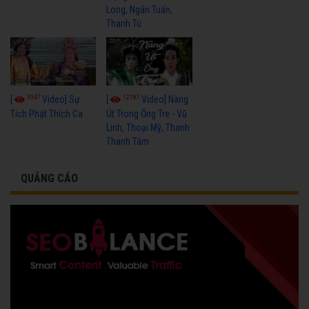
Long, Ngân Tuấn,
Thanh Tú
3947
12187
[
Video] Sự
[
Video] Nàng
Tích Phật Thích Ca
Út Trong Ống Tre - Vũ
Linh, Thoại Mỹ, Thanh
Thanh Tâm
QUẢNG CÁO