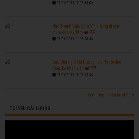
03/01/2019 12:03:33 CH
Ngô Thanh Vân, Đàm Vĩnh Hưng đi xem
6260
phim của Mỹ Tâm
03/01/2019 11:03:00 SA
Sao Việt nghỉ Tết Dương lịch: Người tiệc
7673
tùng, kẻ nhập viện
03/01/2019 10:01:54 SA
Xem thêm nhiều tin khác
TÔI YÊU CẢI LƯƠNG