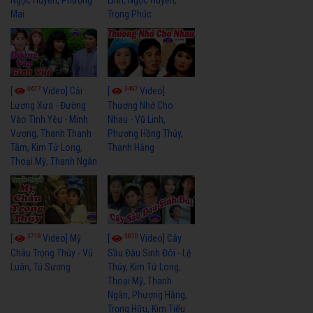
Mai
Trọng Phúc
3677
3497
[
Video] Cải
[
Video]
Lương Xưa - Đường
Thương Nhớ Cho
Vào Tình Yêu - Minh
Nhau - Vũ Linh,
Vương, Thanh Thanh
Phương Hồng Thủy,
Tâm, Kim Tử Long,
Thanh Hằng
Thoại Mỹ, Thanh Ngân
3718
3870
[
Video] Mỹ
[
Video] Cây
Châu Trọng Thủy - Vũ
Sầu Đâu Sinh Đôi - Lệ
Luân, Tú Sương
Thủy, Kim Tử Long,
Thoại Mỹ, Thanh
Ngân, Phượng Hằng,
Trọng Hữu, Kim Tiểu