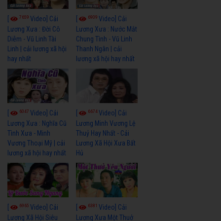
7659
6909
[
Video] Cải
[
Video] Cải
Lương Xưa : Đời Cô
Lương Xưa : Nước Mắt
Diễm - Vũ Linh Tài
Chung Tình - Vũ Linh
Linh | cải lương xã hội
Thanh Ngân | cải
hay nhất
lương xã hội hay nhất
6047
6674
[
Video] Cải
[
Video] Cải
Lương Xưa : Nghĩa Cũ
Lương Minh Vương Lệ
Tình Xưa - Minh
Thuỷ Hay Nhất - Cải
Vương Thoại Mỹ | cải
Lương Xã Hội Xưa Bất
lương xã hội hay nhất
Hủ
6965
6381
[
Video] Cải
[
Video] Cải
Lương Xã Hội Siêu
Lương Xưa Một Thuở