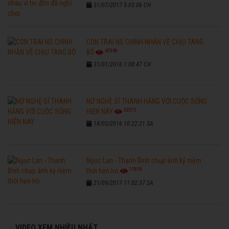
31/07/2017 5:03:06 CH
CON TRAI NS CHINH NHẪN VỀ CHỊU TANG
42968
BỐ
31/01/2016 1:08:47 CH
NỮ NGHỆ SĨ THANH HẰNG VỚI CUỘC SỐNG
32572
HIỆN NAY
18/05/2016 10:22:21 SA
Ngọc Lan - Thanh Bình chụp ảnh kỷ niệm
17818
thời hẹn hò
21/09/2017 11:02:37 SA
VIDEO XEM NHIỀU NHẤT