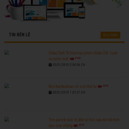
TIN BÊN LỀ
Đọc thêm
Châu Tinh Trì hứa hẹn phim chiếu Tết 'cười
6760
ra nước mắt'
03/01/2019 2:04:06 CH
6259
Kim Kardashian có con thứ tư
03/01/2019 1:03:37 CH
'Em gái trà sữa' bị đồn ly hôn sau bê bối tình
6578
dục của chồng