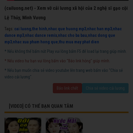
(cailuong.net) - Xem vỡ cải lương xã hội của 2 nghệ sĩ gạo cội
Lệ Thủy, Minh Vương
Tags:
cai luong
,
the hinh
,
nhac que huong mp3
,
nhac han mp3
,
nhac
dance mp3
,
nhac dance remix
,
nhac cho ba bau
,
nhac dong que
mp3
,
nhac xua pham hong que
,
thu mua may phat dien
* Nếu không thể bấm nút Play vui lòng bấm F5 để load lại trang giúp mình.
* Nếu video hư bạn vui lòng bấm vào "Báo link hỏng" giúp mình.
* Nếu bạn muốn chia sẻ video youtube lên trang web bấm vào "Chia sẻ
video cải lương".
Báo link chết
Chia sẻ video cải lương
[VIDEO] CÓ THỂ BẠN QUAN TÂM