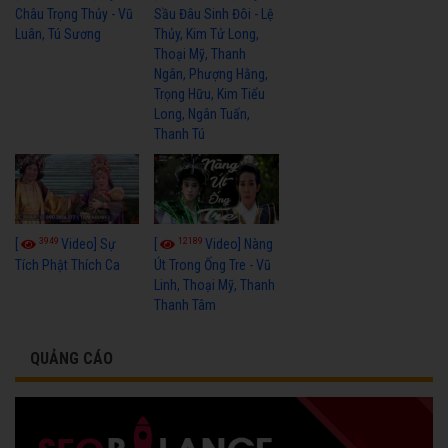
Châu Trọng Thủy - Vũ
Sầu Đâu Sinh Đôi - Lệ
Luân, Tú Sương
Thủy, Kim Tử Long,
Thoại Mỹ, Thanh
Ngân, Phượng Hằng,
Trọng Hữu, Kim Tiểu
Long, Ngân Tuấn,
Thanh Tú
3949
12189
[
Video] Sự
[
Video] Nàng
Tích Phật Thích Ca
Út Trong Ống Tre - Vũ
Linh, Thoại Mỹ, Thanh
Thanh Tâm
QUẢNG CÁO