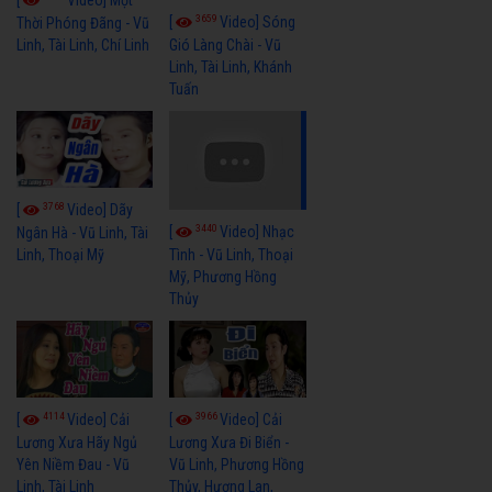
3659
[
Video] Sóng
Thời Phóng Đãng - Vũ
Linh, Tài Linh, Chí Linh
Gió Làng Chài - Vũ
Linh, Tài Linh, Khánh
Tuấn
3768
[
Video] Dãy
3440
[
Video] Nhạc
Ngân Hà - Vũ Linh, Tài
Linh, Thoại Mỹ
Tình - Vũ Linh, Thoại
Mỹ, Phương Hồng
Thủy
4114
3966
[
Video] Cải
[
Video] Cải
Lương Xưa Hãy Ngủ
Lương Xưa Đi Biển -
Yên Niềm Đau - Vũ
Vũ Linh, Phương Hồng
Linh, Tài Linh
Thủy, Hương Lan,