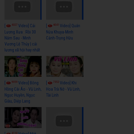
6327
6041
[
Video] Cải
[
Video] Quán
Lương Xưa : Rồi 30
Nửa Khuya-Minh
Năm Sau - Minh
Cảnh-Trọng Hữu
Vương Lệ Thủy | cải
lương xã hội hay nhất
9059
7352
[
Video] Bông
[
Video] Khi
Hồng Cài Áo - Vũ Linh,
Hoa Trà Nở - Vũ Linh,
Ngọc Huyền, Ngọc
Tài Linh
Giàu, Diệp Lang
4110
[
Video] Một