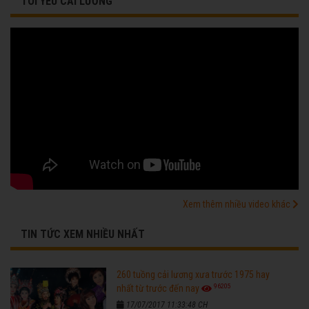
TÔI YÊU CẢI LƯƠNG
Xem thêm nhiều video khác
TIN TỨC XEM NHIỀU NHẤT
260 tuồng cải lương xưa trước 1975 hay
96205
nhất từ trước đến nay
17/07/2017 11:33:48 CH