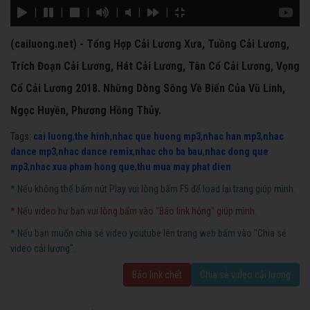
|
|
|
|
|
|
(cailuong.net) - Tổng Hợp Cải Lương Xưa, Tuồng Cải Lương,
Trích Đoạn Cải Lương, Hát Cải Lương, Tân Cổ Cải Lương, Vọng
Cổ Cải Lương 2018. Những Dòng Sông Về Biển Của Vũ Linh,
Ngọc Huyền, Phương Hồng Thủy.
Tags:
cai luong
,
the hinh
,
nhac que huong mp3
,
nhac han mp3
,
nhac
dance mp3
,
nhac dance remix
,
nhac cho ba bau
,
nhac dong que
mp3
,
nhac xua pham hong que
,
thu mua may phat dien
* Nếu không thể bấm nút Play vui lòng bấm F5 để load lại trang giúp mình.
* Nếu video hư bạn vui lòng bấm vào "Báo link hỏng" giúp mình.
* Nếu bạn muốn chia sẻ video youtube lên trang web bấm vào "Chia sẻ
video cải lương".
Báo link chết
Chia sẻ video cải lương