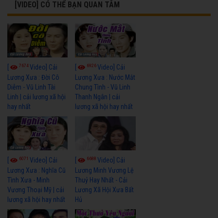
[VIDEO] CÓ THỂ BẠN QUAN TÂM
7674
6926
[
Video] Cải
[
Video] Cải
Lương Xưa : Đời Cô
Lương Xưa : Nước Mắt
Diễm - Vũ Linh Tài
Chung Tình - Vũ Linh
Linh | cải lương xã hội
Thanh Ngân | cải
hay nhất
lương xã hội hay nhất
6071
6688
[
Video] Cải
[
Video] Cải
Lương Xưa : Nghĩa Cũ
Lương Minh Vương Lệ
Tình Xưa - Minh
Thuỷ Hay Nhất - Cải
Vương Thoại Mỹ | cải
Lương Xã Hội Xưa Bất
lương xã hội hay nhất
Hủ