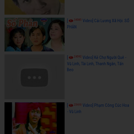
34585
[
Video] Cải Lương Xã Hội: SỐ
PHẬN
24592
[
Video] Kẻ Chợ Người Quê -
Vũ Linh, Tài Linh, Thanh Ngân, Tấn
Beo
23610
[
Video] Phạm Công Cúc Hoa
- Vũ Linh