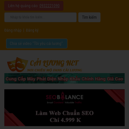
Liên hệ quảng cáo:
0932221090
Đăng nhập
|
Đăng ký
Chia sẻ video "Tôi yêu cải lương".