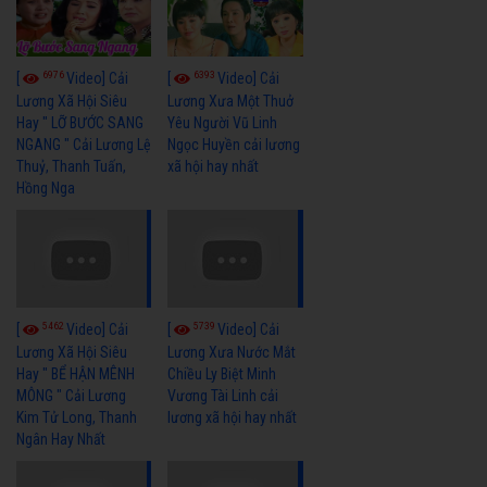
6976
6393
[
Video] Cải
[
Video] Cải
Lương Xã Hội Siêu
Lương Xưa Một Thuở
Hay " LỠ BƯỚC SANG
Yêu Người Vũ Linh
NGANG " Cải Lương Lệ
Ngọc Huyền cải lương
Thuỷ, Thanh Tuấn,
xã hội hay nhất
Hồng Nga
5462
5739
[
Video] Cải
[
Video] Cải
Lương Xã Hội Siêu
Lương Xưa Nước Mắt
Hay " BỂ HẬN MÊNH
Chiều Ly Biệt Minh
MÔNG " Cải Lương
Vương Tài Linh cải
Kim Tử Long, Thanh
lương xã hội hay nhất
Ngân Hay Nhất