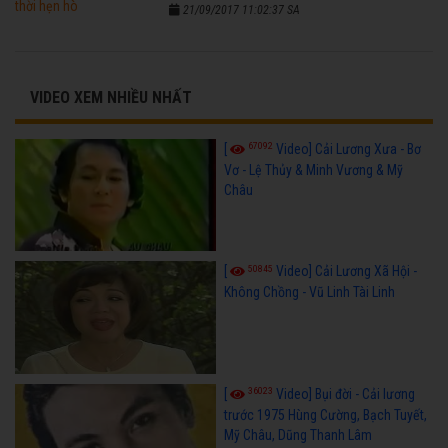
21/09/2017 11:02:37 SA
VIDEO XEM NHIỀU NHẤT
67092
[
Video] Cải Lương Xưa - Bơ
Vơ - Lệ Thủy & Minh Vương & Mỹ
Châu
50845
[
Video] Cải Lương Xã Hội -
Không Chồng - Vũ Linh Tài Linh
36023
[
Video] Bụi đời - Cải lương
trước 1975 Hùng Cường, Bạch Tuyết,
Mỹ Châu, Dũng Thanh Lâm