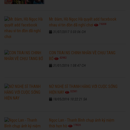
Mr. Đàm, Hồ Ngọc Hà quyết add facebook
76308
nhau vì tin đồn đã nghỉ chơi
31/07/2017 5:03:06 CH
CON TRAI NS CHINH NHẪN VỀ CHỊU TANG
42982
BỐ
31/01/2016 1:08:47 CH
NỮ NGHỆ SĨ THANH HẰNG VỚI CUỘC SỐNG
32581
HIỆN NAY
18/05/2016 10:22:21 SA
Ngọc Lan - Thanh Bình chụp ảnh kỷ niệm
17826
thời hẹn hò