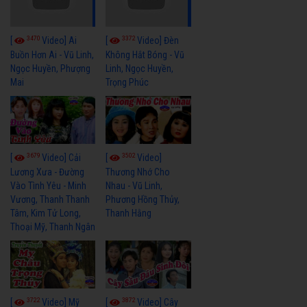
3470
3372
[
Video] Ai
[
Video] Đèn
Buồn Hơn Ai - Vũ Linh,
Không Hắt Bóng - Vũ
Ngọc Huyền, Phượng
Linh, Ngọc Huyền,
Mai
Trọng Phúc
3679
3502
[
Video] Cải
[
Video]
Lương Xưa - Đường
Thương Nhớ Cho
Vào Tình Yêu - Minh
Nhau - Vũ Linh,
Vương, Thanh Thanh
Phương Hồng Thủy,
Tâm, Kim Tử Long,
Thanh Hằng
Thoại Mỹ, Thanh Ngân
3722
3872
[
Video] Mỹ
[
Video] Cây