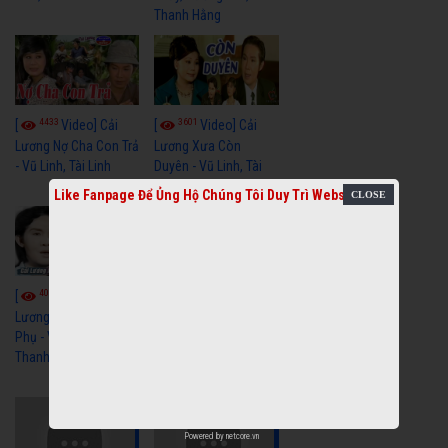
Thanh Hằng
4433
3601
[
Video] Cải
[
Video] Cải
Lương Nợ Cha Con Trả
Lương Xưa Còn
- Vũ Linh, Tài Linh
Duyên - Vũ Linh, Tài
Linh, Trọng Hữu
Like Fanpage Để Ủng Hộ Chúng Tôi Duy Trì Website
4016
[
Video] Cải
2614
[
Video] Cải
Lương Xưa Cô Dâu
Phụ - Vũ Linh, Tài Linh,
Lương Xưa Làm Lẽ -
Thanh Ngân
Vũ Linh, Thanh Ngân,
Ngọc Giàu
Powered by
netcore.vn