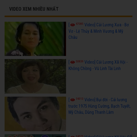
VIDEO XEM NHIỀU NHẤT
67085
[
Video] Cải Lương Xưa - Bơ
Vơ - Lệ Thủy & Minh Vương & Mỹ
Châu
50839
[
Video] Cải Lương Xã Hội -
Không Chồng - Vũ Linh Tài Linh
36013
[
Video] Bụi đời - Cải lương
trước 1975 Hùng Cường, Bạch Tuyết,
Mỹ Châu, Dũng Thanh Lâm
34575