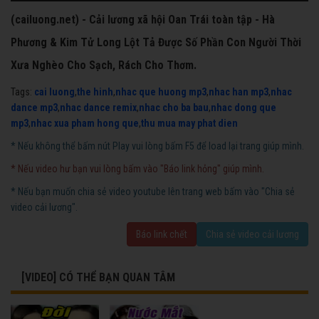
(cailuong.net) - Cải lương xã hội Oan Trái toàn tập - Hà
Phương & Kim Tử Long Lột Tả Được Số Phần Con Người Thời
Xưa Nghèo Cho Sạch, Rách Cho Thơm.
Tags:
cai luong
,
the hinh
,
nhac que huong mp3
,
nhac han mp3
,
nhac
dance mp3
,
nhac dance remix
,
nhac cho ba bau
,
nhac dong que
mp3
,
nhac xua pham hong que
,
thu mua may phat dien
* Nếu không thể bấm nút Play vui lòng bấm F5 để load lại trang giúp mình.
* Nếu video hư bạn vui lòng bấm vào "Báo link hỏng" giúp mình.
* Nếu bạn muốn chia sẻ video youtube lên trang web bấm vào "Chia sẻ
video cải lương".
Báo link chết
Chia sẻ video cải lương
[VIDEO] CÓ THỂ BẠN QUAN TÂM