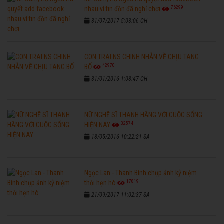
76299
nhau vì tin đồn đã nghỉ chơi
31/07/2017 5:03:06 CH
CON TRAI NS CHINH NHẪN VỀ CHỊU TANG
42970
BỐ
31/01/2016 1:08:47 CH
NỮ NGHỆ SĨ THANH HẰNG VỚI CUỘC SỐNG
32574
HIỆN NAY
18/05/2016 10:22:21 SA
Ngọc Lan - Thanh Bình chụp ảnh kỷ niệm
17819
thời hẹn hò
21/09/2017 11:02:37 SA