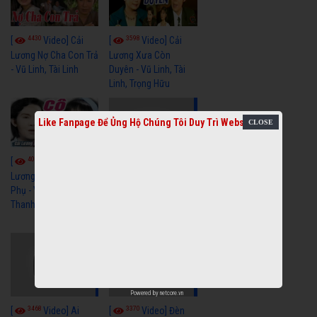
4430
3598
[
Video] Cải
[
Video] Cải
Lương Nợ Cha Con Trả
Lương Xưa Còn
- Vũ Linh, Tài Linh
Duyên - Vũ Linh, Tài
Linh, Trọng Hữu
Like Fanpage Để Ủng Hộ Chúng Tôi Duy Trì Website
4012
[
Video] Cải
2613
[
Video] Cải
Lương Xưa Cô Dâu
Phụ - Vũ Linh, Tài Linh,
Lương Xưa Làm Lẽ -
Thanh Ngân
Vũ Linh, Thanh Ngân,
Ngọc Giàu
Powered by
netcore.vn
3468
3370
[
Video] Ai
[
Video] Đèn