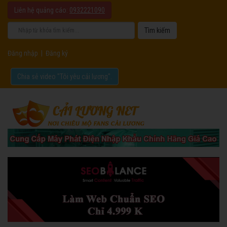
Liên hệ quảng cáo:
0932221090
Đăng nhập
|
Đăng ký
Chia sẻ video "Tôi yêu cải lương".