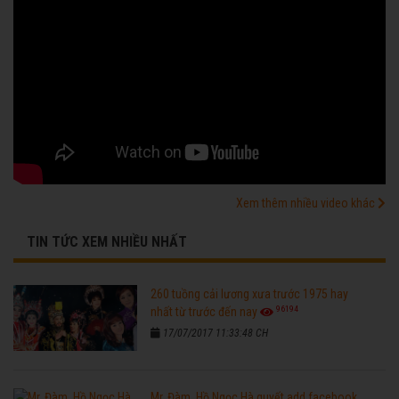
Xem thêm nhiều video khác
TIN TỨC XEM NHIỀU NHẤT
260 tuồng cải lương xưa trước 1975 hay
96194
nhất từ trước đến nay
17/07/2017 11:33:48 CH
Mr. Đàm, Hồ Ngọc Hà quyết add facebook