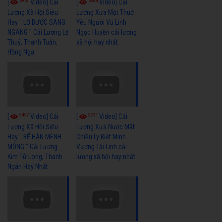
6967
6384
[
Video] Cải
[
Video] Cải
Lương Xã Hội Siêu
Lương Xưa Một Thuở
Hay " LỠ BƯỚC SANG
Yêu Người Vũ Linh
NGANG " Cải Lương Lệ
Ngọc Huyền cải lương
Thuỷ, Thanh Tuấn,
xã hội hay nhất
Hồng Nga
5457
5731
[
Video] Cải
[
Video] Cải
Lương Xã Hội Siêu
Lương Xưa Nước Mắt
Hay " BỂ HẬN MÊNH
Chiều Ly Biệt Minh
MÔNG " Cải Lương
Vương Tài Linh cải
Kim Tử Long, Thanh
lương xã hội hay nhất
Ngân Hay Nhất