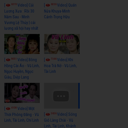
6319
6036
[
Video] Cải
[
Video] Quán
Lương Xưa : Rồi 30
Nửa Khuya-Minh
Năm Sau - Minh
Cảnh-Trọng Hữu
Vương Lệ Thủy | cải
lương xã hội hay nhất
9051
7346
[
Video] Bông
[
Video] Khi
Hồng Cài Áo - Vũ Linh,
Hoa Trà Nở - Vũ Linh,
Ngọc Huyền, Ngọc
Tài Linh
Giàu, Diệp Lang
4108
[
Video] Một
3656
[
Video] Sóng
Thời Phóng Đãng - Vũ
Linh, Tài Linh, Chí Linh
Gió Làng Chài - Vũ
Linh, Tài Linh, Khánh