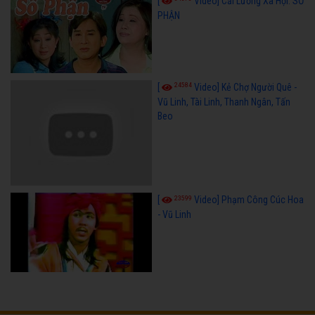
[
Video] Cải Lương Xã Hội: SỐ
PHẬN
24584
[
Video] Kẻ Chợ Người Quê -
Vũ Linh, Tài Linh, Thanh Ngân, Tấn
Beo
23599
[
Video] Phạm Công Cúc Hoa
- Vũ Linh