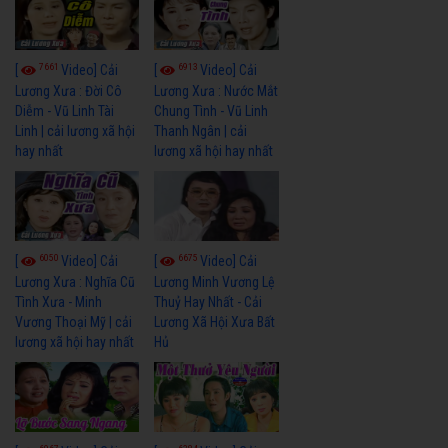
7661
6913
[
Video] Cải
[
Video] Cải
Lương Xưa : Đời Cô
Lương Xưa : Nước Mắt
Diễm - Vũ Linh Tài
Chung Tình - Vũ Linh
Linh | cải lương xã hội
Thanh Ngân | cải
hay nhất
lương xã hội hay nhất
6050
6675
[
Video] Cải
[
Video] Cải
Lương Xưa : Nghĩa Cũ
Lương Minh Vương Lệ
Tình Xưa - Minh
Thuỷ Hay Nhất - Cải
Vương Thoại Mỹ | cải
Lương Xã Hội Xưa Bất
lương xã hội hay nhất
Hủ