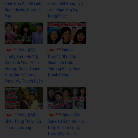
Buồn Hơn Ai - Vũ Linh,
Không Hắt Bóng - Vũ
Ngọc Huyền, Phượng
Linh, Ngọc Huyền,
Mai
Trọng Phúc
3677
3498
[
Video] Cải
[
Video]
Lương Xưa - Đường
Thương Nhớ Cho
Vào Tình Yêu - Minh
Nhau - Vũ Linh,
Vương, Thanh Thanh
Phương Hồng Thủy,
Tâm, Kim Tử Long,
Thanh Hằng
Thoại Mỹ, Thanh Ngân
3718
3870
[
Video] Mỹ
[
Video] Cây
Châu Trọng Thủy - Vũ
Sầu Đâu Sinh Đôi - Lệ
Luân, Tú Sương
Thủy, Kim Tử Long,
Thoại Mỹ, Thanh