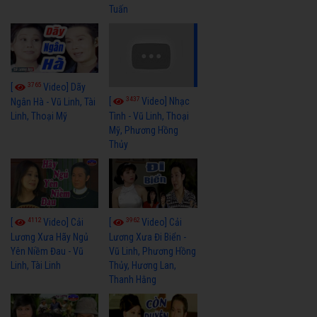
Tuấn
3765
[
Video] Dãy
3437
[
Video] Nhạc
Ngân Hà - Vũ Linh, Tài
Linh, Thoại Mỹ
Tình - Vũ Linh, Thoại
Mỹ, Phương Hồng
Thủy
4112
3962
[
Video] Cải
[
Video] Cải
Lương Xưa Hãy Ngủ
Lương Xưa Đi Biển -
Yên Niềm Đau - Vũ
Vũ Linh, Phương Hồng
Linh, Tài Linh
Thủy, Hương Lan,
Thanh Hằng