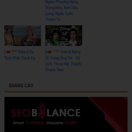
Ngân, Phượng Hằng,
Trọng Hữu, Kim Tiểu
Long, Ngân Tuấn,
Thanh Tú
3947
12187
[
Video] Sự
[
Video] Nàng
Tích Phật Thích Ca
Út Trong Ống Tre - Vũ
Linh, Thoại Mỹ, Thanh
Thanh Tâm
QUẢNG CÁO