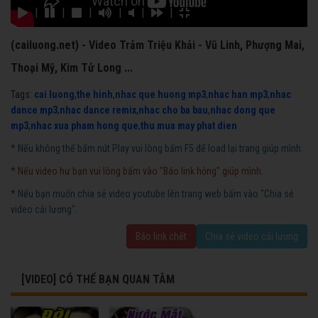
|
|
|
|
|
|
(cailuong.net) - Video Trảm Triệu Khải - Vũ Linh, Phượng Mai,
Thoại Mỹ, Kim Tử Long ...
Tags:
cai luong
,
the hinh
,
nhac que huong mp3
,
nhac han mp3
,
nhac
dance mp3
,
nhac dance remix
,
nhac cho ba bau
,
nhac dong que
mp3
,
nhac xua pham hong que
,
thu mua may phat dien
* Nếu không thể bấm nút Play vui lòng bấm F5 để load lại trang giúp mình.
* Nếu video hư bạn vui lòng bấm vào "Báo link hỏng" giúp mình.
* Nếu bạn muốn chia sẻ video youtube lên trang web bấm vào "Chia sẻ
video cải lương".
Báo link chết
Chia sẻ video cải lương
[VIDEO] CÓ THỂ BẠN QUAN TÂM