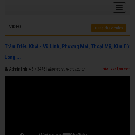
VIDEO
Trang chủ
Video
Trảm Triệu Khải - Vũ Linh, Phượng Mai, Thoại Mỹ, Kim Tử
Long ...
Admin
|
4.5
/
3476
|
3476 lượt xem
08/06/2016 3:03:27 SA