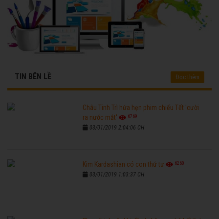
TIN BÊN LỀ
Đọc thêm
Châu Tinh Trì hứa hẹn phim chiếu Tết 'cười
6769
ra nước mắt'
03/01/2019 2:04:06 CH
6268
Kim Kardashian có con thứ tư
03/01/2019 1:03:37 CH