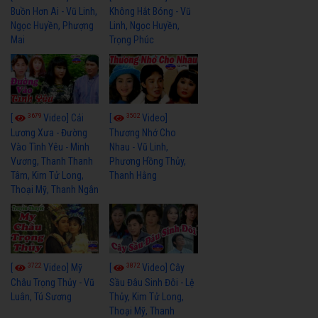
Buồn Hơn Ai - Vũ Linh,
Không Hắt Bóng - Vũ
Ngọc Huyền, Phượng
Linh, Ngọc Huyền,
Mai
Trọng Phúc
3679
3502
[
Video] Cải
[
Video]
Lương Xưa - Đường
Thương Nhớ Cho
Vào Tình Yêu - Minh
Nhau - Vũ Linh,
Vương, Thanh Thanh
Phương Hồng Thủy,
Tâm, Kim Tử Long,
Thanh Hằng
Thoại Mỹ, Thanh Ngân
3722
3872
[
Video] Mỹ
[
Video] Cây
Châu Trọng Thủy - Vũ
Sầu Đâu Sinh Đôi - Lệ
Luân, Tú Sương
Thủy, Kim Tử Long,
Thoại Mỹ, Thanh