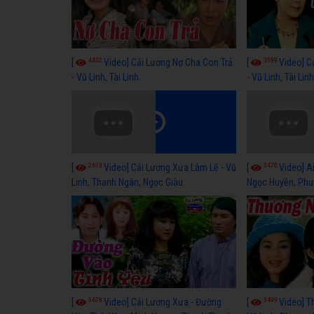
4432
3599
[
Video] Cải Lương Nợ Cha Con Trả
[
Video] C
- Vũ Linh, Tài Linh
- Vũ Linh, Tài Lin
2613
3470
[
Video] Cải Lương Xưa Làm Lẽ - Vũ
[
Video] Ai
Linh, Thanh Ngân, Ngọc Giàu
Ngọc Huyền, Phư
3678
3499
[
Video] Cải Lương Xưa - Đường
[
Video] T