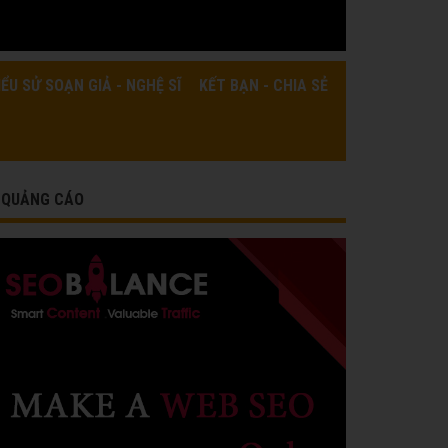
IỂU SỬ SOẠN GIẢ - NGHỆ SĨ
KẾT BẠN - CHIA SẺ
QUẢNG CÁO