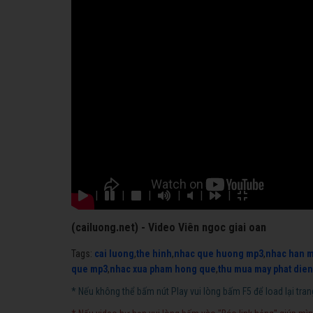
|
|
|
|
|
|
(cailuong.net) - Video Viên ngoc giai oan
Tags:
cai luong
,
the hinh
,
nhac que huong mp3
,
nhac han 
que mp3
,
nhac xua pham hong que
,
thu mua may phat dien
* Nếu không thể bấm nút Play vui lòng bấm F5 để load lại tran