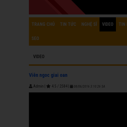
TRANG CHỦ
TIN TỨC
NGHỆ SĨ
VIDEO
TIN 
SEO
VIDEO
Viên ngoc giai oan
Admin
|
4.5
/
2584
|
08/06/2016 3:10:26 SA