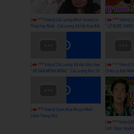
6678
6969
[
Video] Cải Lương Minh Vương Lệ
[
Video] C
Thuỷ Hay Nhất - Cải Lương Xã Hội Xưa Bất
" LỠ BƯỚC SANG 
Hủ
Thuỷ, Thanh Tuấ
5459
5733
[
Video] Cải Lương Xã Hội Siêu Hay
[
Video] C
" BỂ HẬN MÊNH MÔNG " Cải Lương Kim Tử
Chiều Ly Biệt Min
Long, Thanh Ngân Hay Nhất
lương xã hội hay
6038
[
Video] Quán Nửa Khuya-Minh
Cảnh-Trọng Hữu
9054
[
Video] B
Linh, Ngọc Huyền