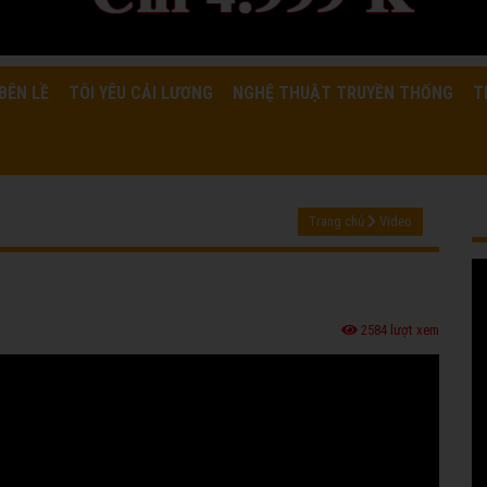
BÊN LỀ
TÔI YÊU CẢI LƯƠNG
NGHỆ THUẬT TRUYỀN THỐNG
T
Trang chủ
Video
2584 lượt xem