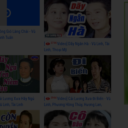
óng Gió Làng Chài - Vũ
hánh Tuấn
3766
[
Video] Dãy Ngân Hà - Vũ Linh, Tài
Linh, Thoại Mỹ
3964
ải Lương Xưa Hãy Ngủ
[
Video] Cải Lương Xưa Đi Biển - Vũ
 Linh, Tài Linh
Linh, Phương Hồng Thủy, Hương Lan,
Thanh Hằng