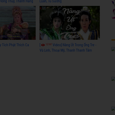
 Hồng Thủy, Thanh Hằng
Luân, Tú Sương
12187
ự Tích Phật Thích Ca
[
Video] Nàng Út Trong Ống Tre -
Vũ Linh, Thoại Mỹ, Thanh Thanh Tâm