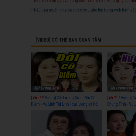
* Nếu video hư bạn vui lòng bấm vào "Báo link hỏng" giúp mìn
* Nếu bạn muốn chia sẻ video youtube lên trang web bấm vào 
[VIDEO] CÓ THỂ BẠN QUAN TÂM
7665
6918
[
Video] Cải Lương Xưa : Đời Cô
[
Video] C
Diễm - Vũ Linh Tài Linh | cải lương xã hội
Chung Tình - Vũ 
hay nhất
lương xã hội hay