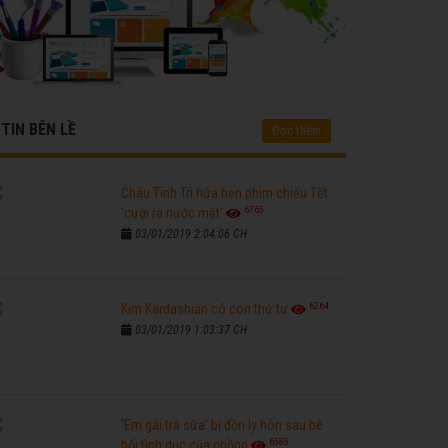
TIN BÊN LỀ
Đọc thêm
Châu Tinh Trì hứa hẹn phim chiếu Tết
6765
'cười ra nước mắt'
03/01/2019 2:04:06 CH
6264
Kim Kardashian có con thứ tư
03/01/2019 1:03:37 CH
'Em gái trà sữa' bị đồn ly hôn sau bê
6585
bối tình dục của chồng