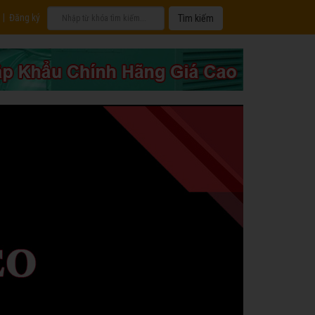
|
Đăng ký