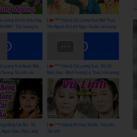
6388
ải Lương Xã Hội Siêu Hay
[
Video] Cải Lương Xưa Một Thuở
NGANG " Cải Lương Lệ
Yêu Người Vũ Linh Ngọc Huyền cải lương
n, Hồng Nga
xã hội hay nhất
6322
ải Lương Xưa Nước Mắt
[
Video] Cải Lương Xưa : Rồi 30
h Vương Tài Linh cải
Năm Sau - Minh Vương Lệ Thủy | cải lương
 nhất
xã hội hay nhất
7348
ông Hồng Cài Áo - Vũ
[
Video] Khi Hoa Trà Nở - Vũ Linh,
, Ngọc Giàu, Diệp Lang
Tài Linh