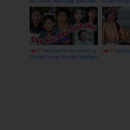
Vào Tình Yêu - Minh Vương, Thanh Thanh
Vũ Linh, Phương
Tâm, Kim Tử Long, Thoại Mỹ, Thanh Ngân
3871
3947
[
Video] Cây Sầu Đâu Sinh Đôi - Lệ
[
Video] S
Thủy, Kim Tử Long, Thoại Mỹ, Thanh Ngân,
Phượng Hằng, Trọng Hữu, Kim Tiểu Long,
Ngân Tuấn, Thanh Tú