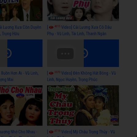
4015
ải Lương Xưa Còn Duyên
[
Video] Cải Lương Xưa Cô Dâu
h, Trọng Hữu
Phụ - Vũ Linh, Tài Linh, Thanh Ngân
3370
 Buồn Hơn Ai - Vũ Linh,
[
Video] Đèn Không Hắt Bóng - Vũ
ợng Mai
Linh, Ngọc Huyền, Trọng Phúc
3719
hương Nhớ Cho Nhau -
[
Video] Mỹ Châu Trọng Thủy - Vũ