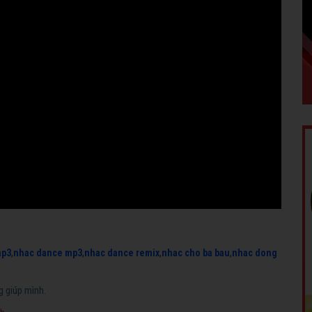
mp3
,
nhac dance mp3
,
nhac dance remix
,
nhac cho ba bau
,
nhac dong
g giúp mình.