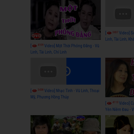
3657
[
Video] S
Linh, Tài Linh, K
4109
[
Video] Một Thời Phóng Đãng - Vũ
Linh, Tài Linh, Chí Linh
3438
[
Video] Nhạc Tình - Vũ Linh, Thoại
Mỹ, Phương Hồng Thủy
4113
[
Video] C
Yên Niềm Đau - Vũ