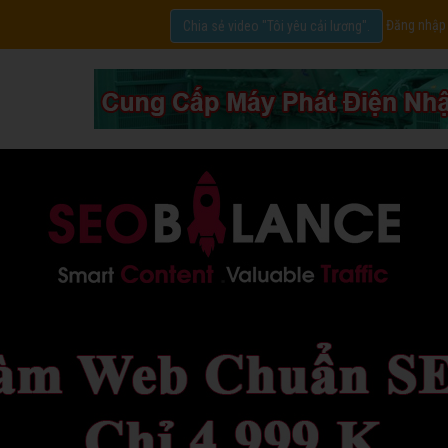
Đăng nhập
Chia sẻ video "Tôi yêu cải lương".