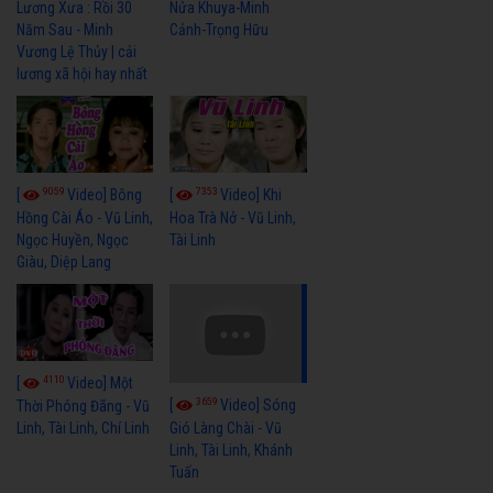
Lương Xưa : Rồi 30
Nửa Khuya-Minh
Năm Sau - Minh
Cảnh-Trọng Hữu
Vương Lệ Thủy | cải
lương xã hội hay nhất
9059
7353
[
Video] Bông
[
Video] Khi
Hồng Cài Áo - Vũ Linh,
Hoa Trà Nở - Vũ Linh,
Ngọc Huyền, Ngọc
Tài Linh
Giàu, Diệp Lang
4110
[
Video] Một
3659
[
Video] Sóng
Thời Phóng Đãng - Vũ
Linh, Tài Linh, Chí Linh
Gió Làng Chài - Vũ
Linh, Tài Linh, Khánh
Tuấn