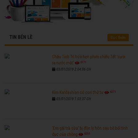
TIN BÊN LỀ
Đọc thêm
Châu Tinh Trì hứa hẹn phim chiếu Tết 'cười
6771
ra nước mắt'
03/01/2019 2:04:06 CH
6271
Kim Kardashian có con thứ tư
03/01/2019 1:03:37 CH
'Em gái trà sữa' bị đồn ly hôn sau bê bối tình
6593
dục của chồng