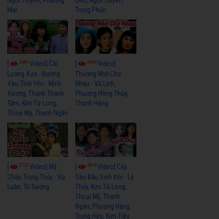
Mai
Trọng Phúc
3680
3504
[
Video] Cải
[
Video]
Lương Xưa - Đường
Thương Nhớ Cho
Vào Tình Yêu - Minh
Nhau - Vũ Linh,
Vương, Thanh Thanh
Phương Hồng Thủy,
Tâm, Kim Tử Long,
Thanh Hằng
Thoại Mỹ, Thanh Ngân
3722
3874
[
Video] Mỹ
[
Video] Cây
Châu Trọng Thủy - Vũ
Sầu Đâu Sinh Đôi - Lệ
Luân, Tú Sương
Thủy, Kim Tử Long,
Thoại Mỹ, Thanh
Ngân, Phượng Hằng,
Trọng Hữu, Kim Tiểu