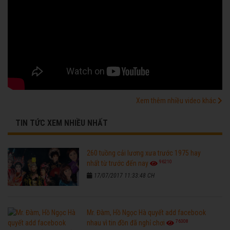
Xem thêm nhiều video khác
TIN TỨC XEM NHIỀU NHẤT
260 tuồng cải lương xưa trước 1975 hay
96210
nhất từ trước đến nay
17/07/2017 11:33:48 CH
Mr. Đàm, Hồ Ngọc Hà quyết add facebook
76308
nhau vì tin đồn đã nghỉ chơi