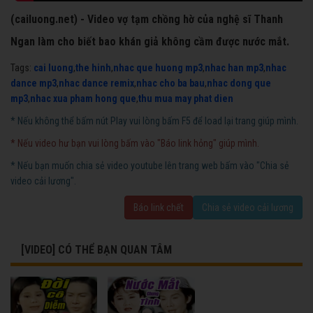
(cailuong.net) - Video vợ tạm chồng hờ của nghệ sĩ Thanh
Ngan làm cho biết bao khán giả không cầm được nước mắt.
Tags:
cai luong
,
the hinh
,
nhac que huong mp3
,
nhac han mp3
,
nhac
dance mp3
,
nhac dance remix
,
nhac cho ba bau
,
nhac dong que
mp3
,
nhac xua pham hong que
,
thu mua may phat dien
* Nếu không thể bấm nút Play vui lòng bấm F5 để load lại trang giúp mình.
* Nếu video hư bạn vui lòng bấm vào "Báo link hỏng" giúp mình.
* Nếu bạn muốn chia sẻ video youtube lên trang web bấm vào "Chia sẻ
video cải lương".
Báo link chết
Chia sẻ video cải lương
[VIDEO] CÓ THỂ BẠN QUAN TÂM