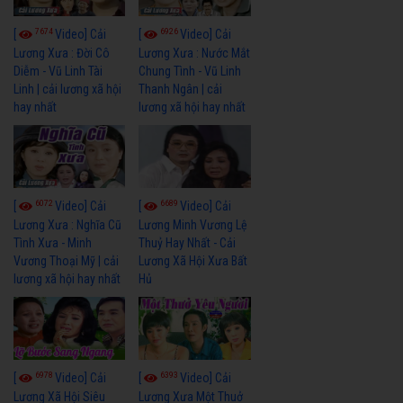
7674
6926
[
Video] Cải
[
Video] Cải
Lương Xưa : Đời Cô
Lương Xưa : Nước Mắt
Diễm - Vũ Linh Tài
Chung Tình - Vũ Linh
Linh | cải lương xã hội
Thanh Ngân | cải
hay nhất
lương xã hội hay nhất
6072
6689
[
Video] Cải
[
Video] Cải
Lương Xưa : Nghĩa Cũ
Lương Minh Vương Lệ
Tình Xưa - Minh
Thuỷ Hay Nhất - Cải
Vương Thoại Mỹ | cải
Lương Xã Hội Xưa Bất
lương xã hội hay nhất
Hủ
6978
6393
[
Video] Cải
[
Video] Cải
Lương Xã Hội Siêu
Lương Xưa Một Thuở