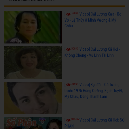
67092
[
Video] Cải Lương Xưa - Bơ
Vơ - Lệ Thủy & Minh Vương & Mỹ
Châu
50845
[
Video] Cải Lương Xã Hội -
Không Chồng - Vũ Linh Tài Linh
36024
[
Video] Bụi đời - Cải lương
trước 1975 Hùng Cường, Bạch Tuyết,
Mỹ Châu, Dũng Thanh Lâm
34586
[
Video] Cải Lương Xã Hội: SỐ
PHẬN