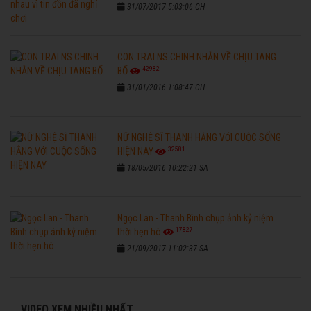
31/07/2017 5:03:06 CH
CON TRAI NS CHINH NHẪN VỀ CHỊU TANG
42982
BỐ
31/01/2016 1:08:47 CH
NỮ NGHỆ SĨ THANH HẰNG VỚI CUỘC SỐNG
32581
HIỆN NAY
18/05/2016 10:22:21 SA
Ngọc Lan - Thanh Bình chụp ảnh kỷ niệm
17827
thời hẹn hò
21/09/2017 11:02:37 SA
VIDEO XEM NHIỀU NHẤT