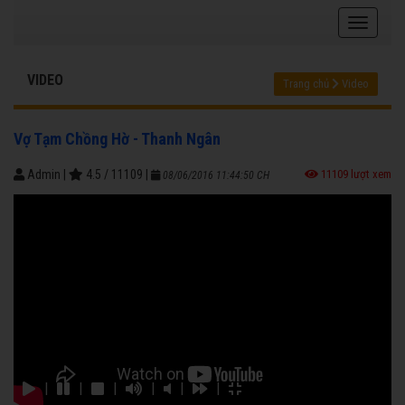
VIDEO
Trang chủ
Video
Vợ Tạm Chồng Hờ - Thanh Ngân
Admin
|
4.5
/
11109
|
11109 lượt xem
08/06/2016 11:44:50 CH
|
|
|
|
|
|