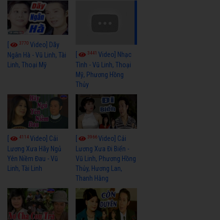
3770
[
Video] Dãy
3441
[
Video] Nhạc
Ngân Hà - Vũ Linh, Tài
Linh, Thoại Mỹ
Tình - Vũ Linh, Thoại
Mỹ, Phương Hồng
Thủy
4114
3966
[
Video] Cải
[
Video] Cải
Lương Xưa Hãy Ngủ
Lương Xưa Đi Biển -
Yên Niềm Đau - Vũ
Vũ Linh, Phương Hồng
Linh, Tài Linh
Thủy, Hương Lan,
Thanh Hằng