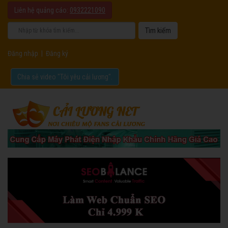
Liên hệ quảng cáo:
0932221090
Đăng nhập
|
Đăng ký
Chia sẻ video "Tôi yêu cải lương".