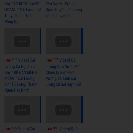
Hay " LỠ BƯỚC SANG
Yêu Người Vũ Linh
NGANG " Cải Lương Lệ
Ngọc Huyền cải lương
Thuỷ, Thanh Tuấn,
xã hội hay nhất
Hồng Nga
5462
5739
[
Video] Cải
[
Video] Cải
Lương Xã Hội Siêu
Lương Xưa Nước Mắt
Hay " BỂ HẬN MÊNH
Chiều Ly Biệt Minh
MÔNG " Cải Lương
Vương Tài Linh cải
Kim Tử Long, Thanh
lương xã hội hay nhất
Ngân Hay Nhất
6327
6041
[
Video] Cải
[
Video] Quán