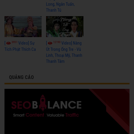
Long, Ngân Tuấn,
Thanh Tú
3951
12190
[
Video] Sự
[
Video] Nàng
Tích Phật Thích Ca
Út Trong Ống Tre - Vũ
Linh, Thoại Mỹ, Thanh
Thanh Tâm
QUẢNG CÁO