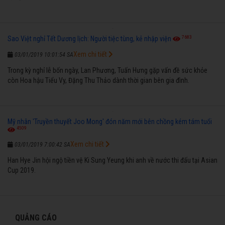
7683
Sao Việt nghỉ Tết Dương lịch: Người tiệc tùng, kẻ nhập viện
Xem chi tiết
03/01/2019 10:01:54 SA
Trong kỳ nghỉ lễ bốn ngày, Lan Phương, Tuấn Hưng gặp vấn đề sức khỏe
còn Hoa hậu Tiểu Vy, Đặng Thu Thảo dành thời gian bên gia đình.
Mỹ nhân 'Truyền thuyết Joo Mong' đón năm mới bên chồng kém tám tuổi
4509
Xem chi tiết
03/01/2019 7:00:42 SA
Han Hye Jin hội ngộ tiền vệ Ki Sung Yeung khi anh về nước thi đấu tại Asian
Cup 2019.
QUẢNG CÁO