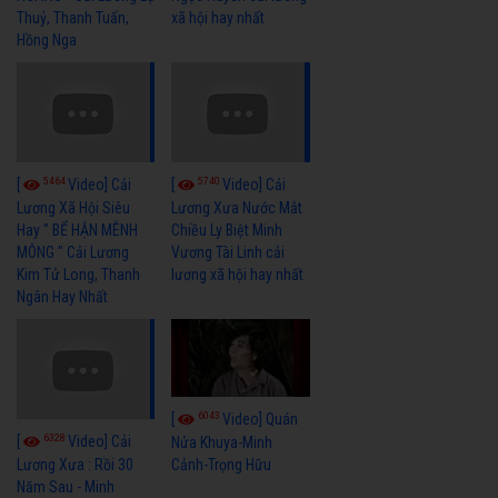
Thuỷ, Thanh Tuấn,
xã hội hay nhất
Hồng Nga
5464
5740
[
Video] Cải
[
Video] Cải
Lương Xã Hội Siêu
Lương Xưa Nước Mắt
Hay " BỂ HẬN MÊNH
Chiều Ly Biệt Minh
MÔNG " Cải Lương
Vương Tài Linh cải
Kim Tử Long, Thanh
lương xã hội hay nhất
Ngân Hay Nhất
6043
[
Video] Quán
6328
[
Video] Cải
Nửa Khuya-Minh
Cảnh-Trọng Hữu
Lương Xưa : Rồi 30
Năm Sau - Minh