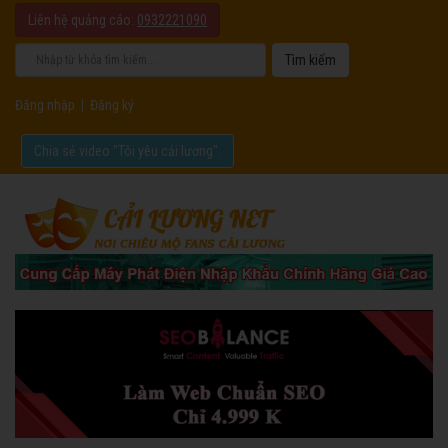
Liên hệ quảng cáo:
0932221090
Đăng nhập
|
Đăng ký
Chia sẻ video "Tôi yêu cải lương".