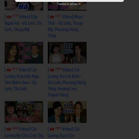
Powered by
netcore.vn
3770
3441
[
Video] Dãy
[
Video] Nhạc
Ngân Hà - Vũ Linh, Tài
Tình - Vũ Linh, Thoại
Linh, Thoại Mỹ
Mỹ, Phương Hồng
Thủy
4114
3966
[
Video] Cải
[
Video] Cải
Lương Xưa Hãy Ngủ
Lương Xưa Đi Biển -
Yên Niềm Đau - Vũ
Vũ Linh, Phương Hồng
Linh, Tài Linh
Thủy, Hương Lan,
Thanh Hằng
4434
3602
[
Video] Cải
[
Video] Cải
Lương Nợ Cha Con Trả
Lương Xưa Còn