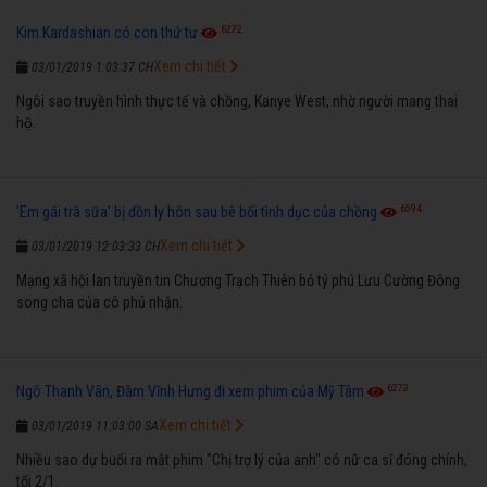
6272
Kim Kardashian có con thứ tư
Xem chi tiết
03/01/2019 1:03:37 CH
Ngôi sao truyền hình thực tế và chồng, Kanye West, nhờ người mang thai
hộ.
6594
'Em gái trà sữa' bị đồn ly hôn sau bê bối tình dục của chồng
Xem chi tiết
03/01/2019 12:03:33 CH
Mạng xã hội lan truyền tin Chương Trạch Thiên bỏ tỷ phú Lưu Cường Đông
song cha của cô phủ nhận.
6272
Ngô Thanh Vân, Đàm Vĩnh Hưng đi xem phim của Mỹ Tâm
Xem chi tiết
03/01/2019 11:03:00 SA
Nhiều sao dự buổi ra mắt phim "Chị trợ lý của anh" có nữ ca sĩ đóng chính,
tối 2/1.