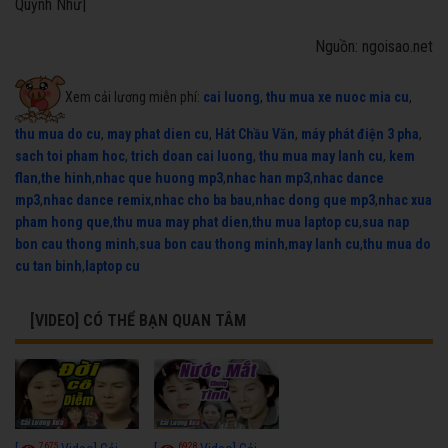
Quỳnh Như|
Nguồn: ngoisao.net
Xem cải lương miễn phí:
cai luong
,
thu mua xe nuoc mia cu
,
thu mua do cu
,
may phat dien cu
,
Hát Chầu Văn
,
máy phát điện 3 pha
,
sach toi pham hoc
,
trich doan cai luong
,
thu mua may lanh cu
,
kem
flan
,
the hinh
,
nhac que huong mp3
,
nhac han mp3
,
nhac dance
mp3
,
nhac dance remix
,
nhac cho ba bau
,
nhac dong que mp3
,
nhac xua
pham hong que
,
thu mua may phat dien
,
thu mua laptop cu
,
sua nap
bon cau thong minh
,
sua bon cau thong minh
,
may lanh cu
,
thu mua do
cu tan binh
,
laptop cu
[VIDEO] CÓ THỂ BẠN QUAN TÂM
7675
6928