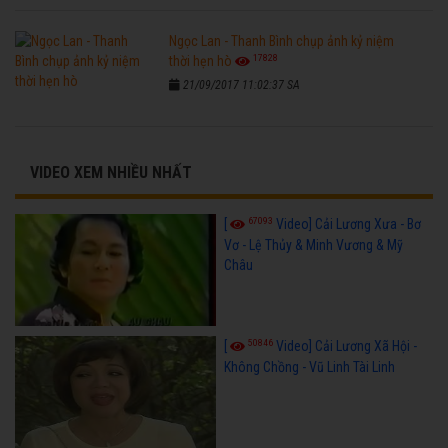
Ngọc Lan - Thanh Bình chụp ảnh kỷ niệm
17828
thời hẹn hò
21/09/2017 11:02:37 SA
VIDEO XEM NHIỀU NHẤT
67093
[
Video] Cải Lương Xưa - Bơ
Vơ - Lệ Thủy & Minh Vương & Mỹ
Châu
50846
[
Video] Cải Lương Xã Hội -
Không Chồng - Vũ Linh Tài Linh