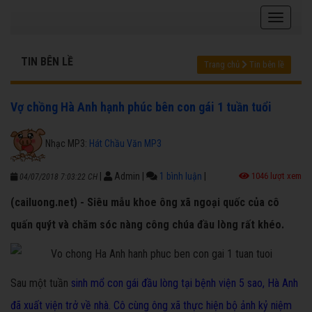
TIN BÊN LỀ
Trang chủ
Tin bên lề
Vợ chồng Hà Anh hạnh phúc bên con gái 1 tuần tuổi
Nhạc MP3:
Hát Chầu Văn MP3
|
Admin
|
1 bình luận
|
1046 lượt xem
04/07/2018 7:03:22 CH
(cailuong.net) - Siêu mẫu khoe ông xã ngoại quốc của cô
quấn quýt và chăm sóc nàng công chúa đầu lòng rất khéo.
Sau một tuần
sinh mổ con gái đầu lòng tại bệnh viện 5 sao, Hà Anh
đã xuất viện trở về nhà. Cô cùng ông xã thực hiện bộ ảnh kỷ niệm