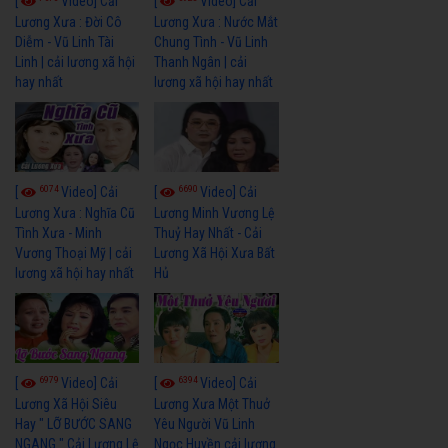
[
Video] Cải
[
Video] Cải
Lương Xưa : Đời Cô
Lương Xưa : Nước Mắt
Diễm - Vũ Linh Tài
Chung Tình - Vũ Linh
Linh | cải lương xã hội
Thanh Ngân | cải
hay nhất
lương xã hội hay nhất
6074
6690
[
Video] Cải
[
Video] Cải
Lương Xưa : Nghĩa Cũ
Lương Minh Vương Lệ
Tình Xưa - Minh
Thuỷ Hay Nhất - Cải
Vương Thoại Mỹ | cải
Lương Xã Hội Xưa Bất
lương xã hội hay nhất
Hủ
6979
6394
[
Video] Cải
[
Video] Cải
Lương Xã Hội Siêu
Lương Xưa Một Thuở
Hay " LỠ BƯỚC SANG
Yêu Người Vũ Linh
NGANG " Cải Lương Lệ
Ngọc Huyền cải lương