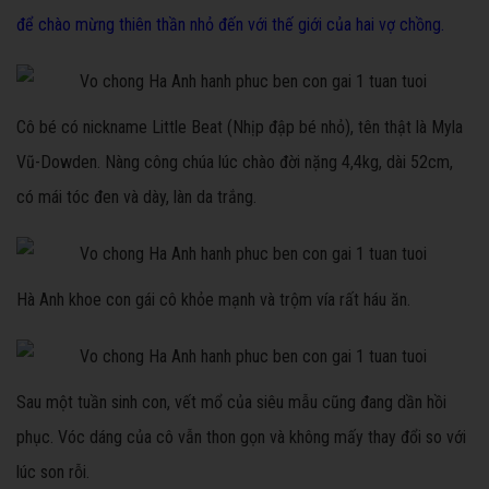
để chào mừng thiên thần nhỏ đến với thế giới của hai vợ chồng.
Cô bé có nickname Little Beat (Nhịp đập bé nhỏ), tên thật là Myla
Vũ-Dowden. Nàng công chúa lúc chào đời nặng 4,4kg, dài 52cm,
có mái tóc đen và dày, làn da trắng.
Hà Anh khoe con gái cô khỏe mạnh và trộm vía rất háu ăn.
Sau một tuần sinh con, vết mổ của siêu mẫu cũng đang dần hồi
phục. Vóc dáng của cô vẫn thon gọn và không mấy thay đổi so với
lúc son rỗi.