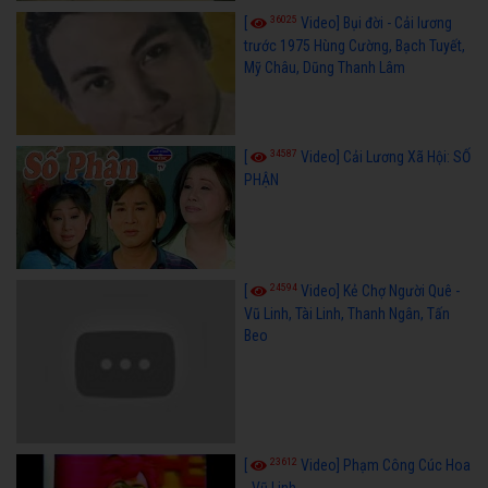
36025
[
Video] Bụi đời - Cải lương
trước 1975 Hùng Cường, Bạch Tuyết,
Mỹ Châu, Dũng Thanh Lâm
34587
[
Video] Cải Lương Xã Hội: SỐ
PHẬN
24594
[
Video] Kẻ Chợ Người Quê -
Vũ Linh, Tài Linh, Thanh Ngân, Tấn
Beo
23612
[
Video] Phạm Công Cúc Hoa