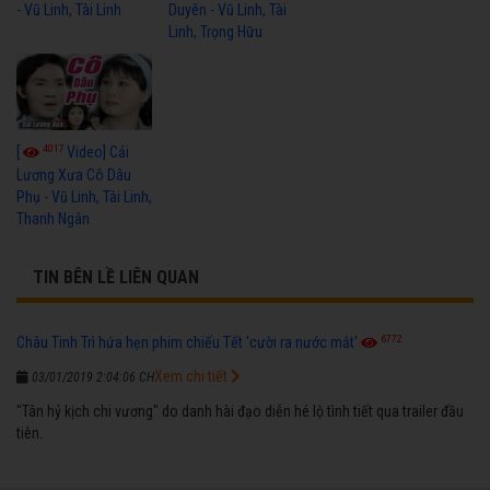
- Vũ Linh, Tài Linh
Duyên - Vũ Linh, Tài
Linh, Trọng Hữu
4017
[
Video] Cải
Lương Xưa Cô Dâu
Phụ - Vũ Linh, Tài Linh,
Thanh Ngân
TIN BÊN LỀ LIÊN QUAN
6772
Châu Tinh Trì hứa hẹn phim chiếu Tết 'cười ra nước mắt'
Xem chi tiết
03/01/2019 2:04:06 CH
"Tân hỷ kịch chi vương" do danh hài đạo diễn hé lộ tình tiết qua trailer đầu
tiên.