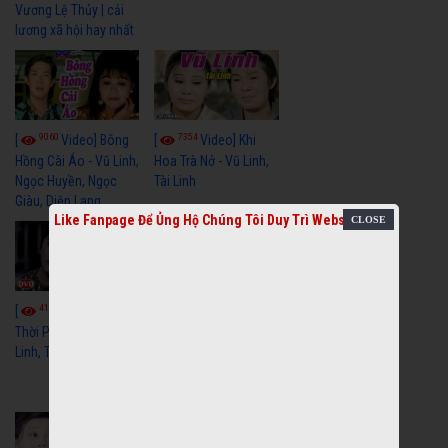
Vương Lệ Thủy | cải
lương xã hội hay nhất
9060
7354
[
Video] Bông
[
Video] Khi
Hồng Cài Áo - Vũ Linh,
Hoa Trà Nở - Vũ Linh,
Ngọc Huyền, Ngọc
Tài Linh
Giàu, Diệp Lang
Like Fanpage Để Ủng Hộ Chúng Tôi Duy Trì Website
4111
[
Video] Một
3659
[
Video] Sóng
Thời Phóng Đãng - Vũ
Linh, Tài Linh, Chí Linh
Gió Làng Chài - Vũ
Linh, Tài Linh, Khánh
Tuấn