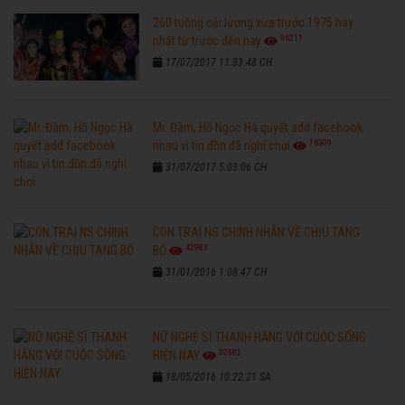
260 tuồng cải lương xưa trước 1975 hay
96211
nhất từ trước đến nay
17/07/2017 11:33:48 CH
Mr. Đàm, Hồ Ngọc Hà quyết add facebook
76309
nhau vì tin đồn đã nghỉ chơi
31/07/2017 5:03:06 CH
CON TRAI NS CHINH NHẪN VỀ CHỊU TANG
42983
BỐ
31/01/2016 1:08:47 CH
NỮ NGHỆ SĨ THANH HẰNG VỚI CUỘC SỐNG
32582
HIỆN NAY
18/05/2016 10:22:21 SA