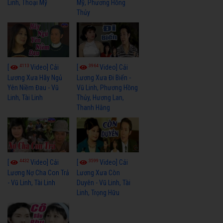
Linh, Thoại Mỹ
Mỹ, Phương Hồng
Thủy
4113
3964
[
Video] Cải
[
Video] Cải
Lương Xưa Hãy Ngủ
Lương Xưa Đi Biển -
Yên Niềm Đau - Vũ
Vũ Linh, Phương Hồng
Linh, Tài Linh
Thủy, Hương Lan,
Thanh Hằng
4432
3599
[
Video] Cải
[
Video] Cải
Lương Nợ Cha Con Trả
Lương Xưa Còn
- Vũ Linh, Tài Linh
Duyên - Vũ Linh, Tài
Linh, Trọng Hữu