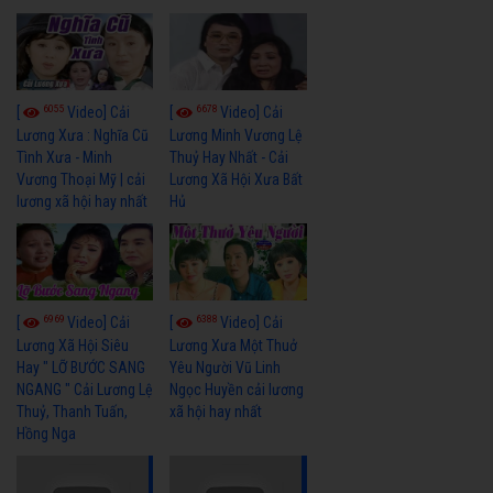
6055
6678
[
Video] Cải
[
Video] Cải
Lương Xưa : Nghĩa Cũ
Lương Minh Vương Lệ
Tình Xưa - Minh
Thuỷ Hay Nhất - Cải
Vương Thoại Mỹ | cải
Lương Xã Hội Xưa Bất
lương xã hội hay nhất
Hủ
6969
6388
[
Video] Cải
[
Video] Cải
Lương Xã Hội Siêu
Lương Xưa Một Thuở
Hay " LỠ BƯỚC SANG
Yêu Người Vũ Linh
NGANG " Cải Lương Lệ
Ngọc Huyền cải lương
Thuỷ, Thanh Tuấn,
xã hội hay nhất
Hồng Nga