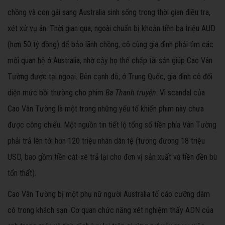
chồng và con gái sang Australia sinh sống trong thời gian điều tra,
xét xử vụ án. Thời gian qua, ngoài chuẩn bị khoản tiền ba triệu AUD
(hơn 50 tỷ đồng) để bảo lãnh chồng, cô cùng gia đình phải tìm các
mối quan hệ ở Australia, nhờ cậy họ thế chấp tài sản giúp Cao Vân
Tường được tại ngoại. Bên cạnh đó, ở Trung Quốc, gia đình cô đối
diện mức bồi thường cho phim
Ba Thanh truyện
. Vì scandal của
Cao Vân Tường là một trong những yếu tố khiến phim này chưa
được công chiếu. Một nguồn tin tiết lộ tổng số tiền phía Vân Tường
phải trả lên tới hơn 120 triệu nhân dân tệ (tương đương 18 triệu
USD, bao gồm tiền cát-xê trả lại cho đơn vị sản xuất và tiền đền bù
tổn thất).
Cao Vân Tường bị một phụ nữ người Australia tố cáo cưỡng dâm
cô trong khách sạn. Cơ quan chức năng xét nghiệm thấy ADN của