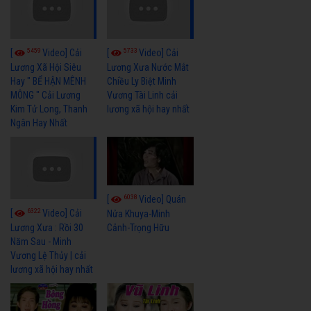
5459
5733
[
Video] Cải
[
Video] Cải
Lương Xã Hội Siêu
Lương Xưa Nước Mắt
Hay " BỂ HẬN MÊNH
Chiều Ly Biệt Minh
MÔNG " Cải Lương
Vương Tài Linh cải
Kim Tử Long, Thanh
lương xã hội hay nhất
Ngân Hay Nhất
6038
[
Video] Quán
6322
[
Video] Cải
Nửa Khuya-Minh
Cảnh-Trọng Hữu
Lương Xưa : Rồi 30
Năm Sau - Minh
Vương Lệ Thủy | cải
lương xã hội hay nhất