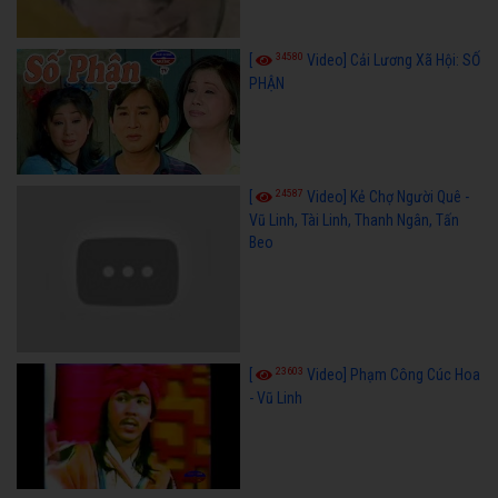
34580
[
Video] Cải Lương Xã Hội: SỐ
PHẬN
24587
[
Video] Kẻ Chợ Người Quê -
Vũ Linh, Tài Linh, Thanh Ngân, Tấn
Beo
23603
[
Video] Phạm Công Cúc Hoa
- Vũ Linh