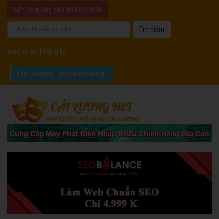
Liên hệ quảng cáo:
0932221090
Đăng nhập
|
Đăng ký
Chia sẻ video "Tôi yêu cải lương".