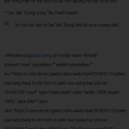
anh trong máu và tinh dịch lưu lại trên giường nơi xảy ra vụ việc.
* Cao Vân Tường trong "Ba Thanh truyện"
<##videovongco
cải lương
id="media-video-185648"
preload="none" playsinline="" webkit-playsinline=""
src="https://v.vnecdn.net/giaitri/video/web/mp4/2018/01/15/phim-
cua-bang-bang-bi-chi-trich-vi-canh-vua-cuong-buc-phu-nu-
1516010567.mp4" type="video/mp4" style="width: 100%; height:
100%;" data-240="" data-
360="https://v.vnecdn.net/giaitri/video/web/mp4/2018/01/15/phim-
cua-bang-bang-bi-chi-trich-vi-canh-vua-cuong-buc-phu-nu-