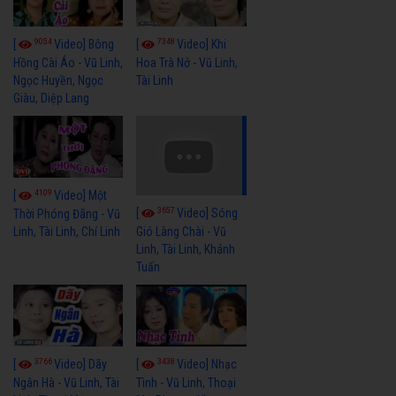
9054
7348
[
Video] Bông
[
Video] Khi
Hồng Cài Áo - Vũ Linh,
Hoa Trà Nở - Vũ Linh,
Ngọc Huyền, Ngọc
Tài Linh
Giàu, Diệp Lang
4109
[
Video] Một
3657
[
Video] Sóng
Thời Phóng Đãng - Vũ
Linh, Tài Linh, Chí Linh
Gió Làng Chài - Vũ
Linh, Tài Linh, Khánh
Tuấn
3766
3438
[
Video] Dãy
[
Video] Nhạc
Ngân Hà - Vũ Linh, Tài
Tình - Vũ Linh, Thoại