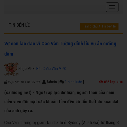
TIN BÊN LỀ
Trang chủ
Tin bên lề
Vợ con lao đao vì Cao Vân Tường dính líu vụ án cưỡng
dâm
Nhạc MP3:
Hát Chầu Văn MP3
|
Admin
|
1 bình luận
|
886 lượt xem
02/07/2018 4:06:25 CH
(cailuong.net) - Ngoài áp lực dư luận, người thân của nam
diễn viên đối mặt các khoản tiền đền bù tổn thất do scandal
của anh gây ra.
Cao Vân Tường bị giam tại nhà tù ở Sydney (Australia) từ tháng 3.