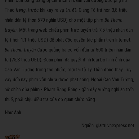
Phim của Băng Băng bị chỉ trích vì cảnh vua cưỡng bức phụ nữ
Theo
Ifeng
, trước khi xảy ra vụ án, đài Giang Tô trả hơn 3,8 triệu
nhân dân tệ (hơn 570 nghìn USD) cho một tập phim
Ba Thanh
truyện
. Một trang web chiếu phim trực tuyến trả 7,5 triệu nhân dân
tệ ( hơn 1,1 triệu USD) để phát độc quyền tác phẩm trên Internet.
Ba Thanh truyện
được quảng bá có vốn đầu tư 500 triệu nhân dân
tệ (75,3 triệu USD). Đoàn phim đã quyết định loại bỏ hình ảnh của
Cao Vân Tường trong tác phẩm, mời tài tử Lý Thần đóng thay. Tuy
vậy đến nay phim vẫn chưa được phát sóng. Ngoài Cao Vân Tường,
nữ chính của phim - Phạm Băng Băng - gần đây vướng nghi án trốn
thuế, phải chịu điều tra của cơ quan chức năng.
Như Anh
Nguồn: giaitri.vnexpress.net