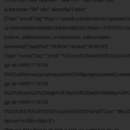
1516010567.mp4" data-480="" data-720="" max-mode="360"
active-mode="360" ads='' adsconfig='{"adlist":
[{"type":"preroll","tag":"https:\/\/pubads.g.doubleclick.net\/gampad\/
sz=640x360|400x300|480x70|640x480|320x180&iu=\/27973503\/video
[referrer_url]&description_url=[description_url]&correlator=
[timestamp]","skipOffset":"00:00:06","duration":"00:00:30"},
{"type":"overlay","tag":"","script":"%3Cscript%20async%3D%
gpt-ad-1499311174134-
0%22).addService(googletag.pubads())%3Bgoogletag.pubads().ena
gpt-ad-1499311174134-
0%22%20style%3D%22height%3A70px%3B%20width%3A480px%3B%22%3
gpt-ad-1499311174134-
0%22)%3B%7D)%3B%3C%2Fscript%3E%3C%2Fdiv%3E","size":"480x70","offs
data-ex="st=0&bs=0&pt=0">