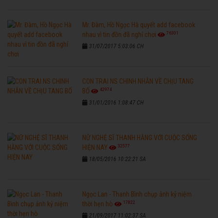
Mr. Đàm, Hồ Ngọc Hà quyết add facebook
76301
nhau vì tin đồn đã nghỉ chơi
31/07/2017 5:03:06 CH
CON TRAI NS CHINH NHẪN VỀ CHỊU TANG
42974
BỐ
31/01/2016 1:08:47 CH
NỮ NGHỆ SĨ THANH HẰNG VỚI CUỘC SỐNG
32577
HIỆN NAY
18/05/2016 10:22:21 SA
Ngọc Lan - Thanh Bình chụp ảnh kỷ niệm
17822
thời hẹn hò
21/09/2017 11:02:37 SA