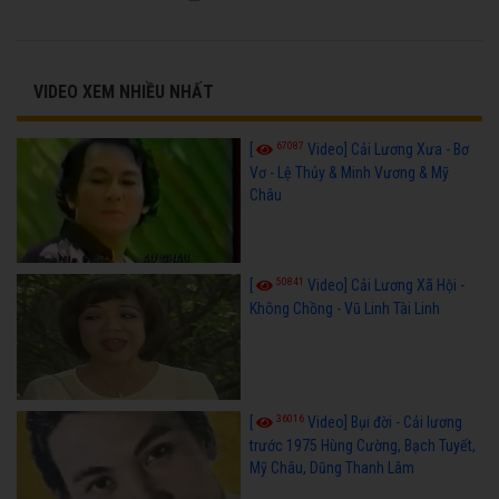
VIDEO XEM NHIỀU NHẤT
67087
[
Video] Cải Lương Xưa - Bơ
Vơ - Lệ Thủy & Minh Vương & Mỹ
Châu
50841
[
Video] Cải Lương Xã Hội -
Không Chồng - Vũ Linh Tài Linh
36016
[
Video] Bụi đời - Cải lương
trước 1975 Hùng Cường, Bạch Tuyết,
Mỹ Châu, Dũng Thanh Lâm