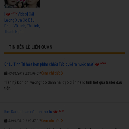
4015
[
Video] Cải
Lương Xưa Cô Dâu
Phụ - Vũ Linh, Tài Linh,
Thanh Ngân
TIN BÊN LỀ LIÊN QUAN
6765
Châu Tinh Trì hứa hẹn phim chiếu Tết 'cười ra nước mắt'
Xem chi tiết
03/01/2019 2:04:06 CH
"Tân hỷ kịch chi vương" do danh hài đạo diễn hé lộ tình tiết qua trailer đầu
tiên.
6264
Kim Kardashian có con thứ tư
Xem chi tiết
03/01/2019 1:03:37 CH