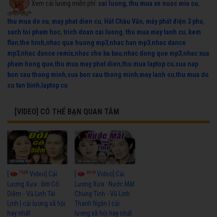
Xem cải lương miễn phí:
cai luong
,
thu mua xe nuoc mia cu
,
thu mua do cu
,
may phat dien cu
,
Hát Chầu Văn
,
máy phát điện 3 pha
,
sach toi pham hoc
,
trich doan cai luong
,
thu mua may lanh cu
,
kem
flan
,
the hinh
,
nhac que huong mp3
,
nhac han mp3
,
nhac dance
mp3
,
nhac dance remix
,
nhac cho ba bau
,
nhac dong que mp3
,
nhac xua
pham hong que
,
thu mua may phat dien
,
thu mua laptop cu
,
sua nap
bon cau thong minh
,
sua bon cau thong minh
,
may lanh cu
,
thu mua do
cu tan binh
,
laptop cu
[VIDEO] CÓ THỂ BẠN QUAN TÂM
7665
6918
[
Video] Cải
[
Video] Cải
Lương Xưa : Đời Cô
Lương Xưa : Nước Mắt
Diễm - Vũ Linh Tài
Chung Tình - Vũ Linh
Linh | cải lương xã hội
Thanh Ngân | cải
hay nhất
lương xã hội hay nhất