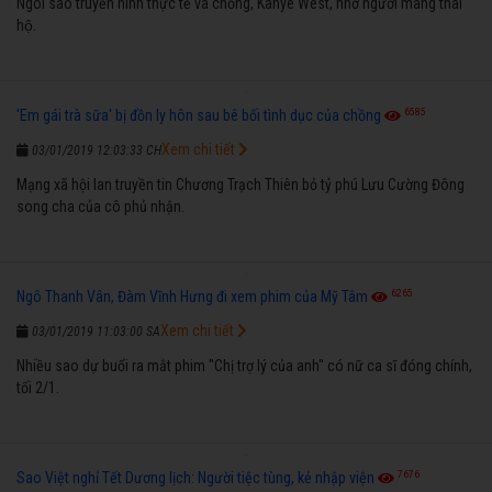
Ngôi sao truyền hình thực tế và chồng, Kanye West, nhờ người mang thai
hộ.
6585
'Em gái trà sữa' bị đồn ly hôn sau bê bối tình dục của chồng
Xem chi tiết
03/01/2019 12:03:33 CH
Mạng xã hội lan truyền tin Chương Trạch Thiên bỏ tỷ phú Lưu Cường Đông
song cha của cô phủ nhận.
6265
Ngô Thanh Vân, Đàm Vĩnh Hưng đi xem phim của Mỹ Tâm
Xem chi tiết
03/01/2019 11:03:00 SA
Nhiều sao dự buổi ra mắt phim "Chị trợ lý của anh" có nữ ca sĩ đóng chính,
tối 2/1.
7676
Sao Việt nghỉ Tết Dương lịch: Người tiệc tùng, kẻ nhập viện