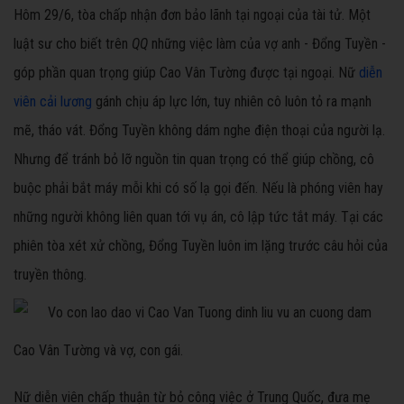
Hôm 29/6, tòa chấp nhận đơn bảo lãnh tại ngoại của tài tử. Một
luật sư cho biết trên
QQ
những việc làm của vợ anh - Đổng Tuyền -
góp phần quan trọng giúp Cao Vân Tường được tại ngoại. Nữ
diễn
viên cải lương
gánh chịu áp lực lớn, tuy nhiên cô luôn tỏ ra mạnh
mẽ, tháo vát. Đổng Tuyền không dám nghe điện thoại của người lạ.
Nhưng để tránh bỏ lỡ nguồn tin quan trọng có thể giúp chồng, cô
buộc phải bắt máy mỗi khi có số lạ gọi đến. Nếu là phóng viên hay
những người không liên quan tới vụ án, cô lập tức tắt máy. Tại các
phiên tòa xét xử chồng, Đổng Tuyền luôn im lặng trước câu hỏi của
truyền thông.
Cao Vân Tường và vợ, con gái.
Nữ diễn viên chấp thuận từ bỏ công việc ở Trung Quốc, đưa mẹ