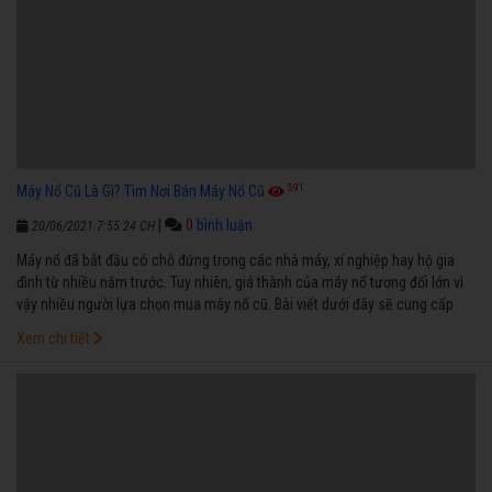
591
Máy Nổ Cũ Là Gì? Tìm Nơi Bán Máy Nổ Cũ
|
0
bình luận
20/06/2021 7:55:24 CH
Máy nổ đã bắt đầu có chỗ đứng trong các nhà máy, xí nghiệp hay hộ gia
đình từ nhiều năm trước. Tuy nhiên, giá thành của máy nổ tương đối lớn vì
vậy nhiều người lựa chọn mua máy nổ cũ. Bài viết dưới đây sẽ cung cấp
cho bạn kinh nghiệm để lựa chọn máy nổ cũ chất lượng.
Xem chi tiết