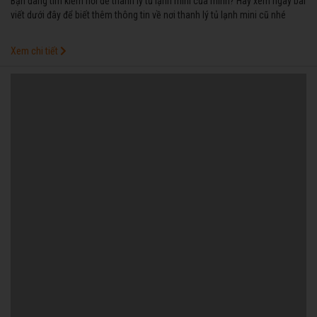
Bạn đang tìm kiếm nơi để thanh lý tủ lạnh mini của mình? Hãy xem ngay bài
viết dưới đây để biết thêm thông tin về nơi thanh lý tủ lạnh mini cũ nhé
Xem chi tiết