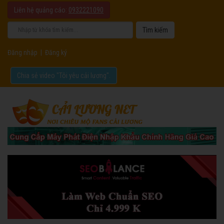
Liên hệ quảng cáo:
0932221090
Đăng nhập
|
Đăng ký
Chia sẻ video "Tôi yêu cải lương".