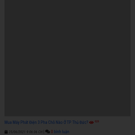
628
Mua Máy Phát Điện 3 Pha Chỗ Nào Ở TP Thủ Đức?
|
0
bình luận
25/06/2021 9:06:06 CH