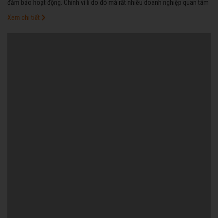
đảm bảo hoạt động. Chính vì lí do đó mà rất nhiều doanh nghiệp quan tâm
tới địa chỉ bán máy phát điện cũ tại Sài Gòn uy tín, chất lượng.
Xem chi tiết