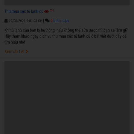
650
Thu mua xác tủ lạnh cũ
|
0
bình luận
19/06/2021 9:43:05 CH
Khi tủ lạnh của bạn bị hư hỏng, nếu không thể sửa được thì bạn sẽ làm gì?
Hãy tham khảo ngay dịch vụ thu mua xác tủ lạnh cũ ở bài viết dưới đây để
tìm hiểu nhé
Xem chi tiết