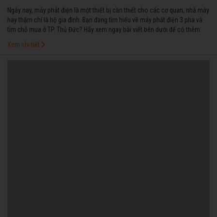
Ngày nay, máy phát điện là một thiết bị cần thiết cho các cơ quan, nhà máy
hay thậm chí là hộ gia đình. Bạn đang tìm hiểu về máy phát điện 3 pha và
tìm chỗ mua ở TP. Thủ Đức? Hãy xem ngay bài viết bên dưới để có thêm
thông tin về việc mua máy phát điện 3 pha nhé!
Xem chi tiết