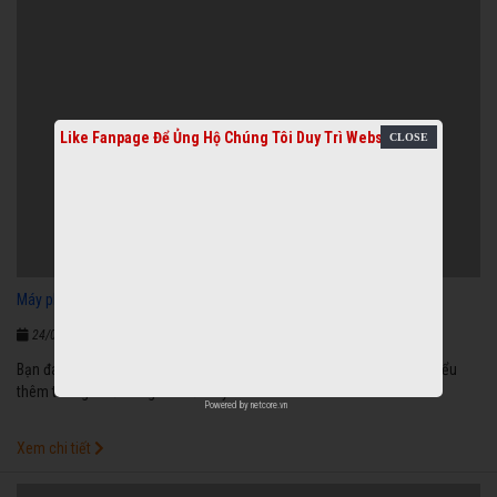
Like Fanpage Để Ủng Hộ Chúng Tôi Duy Trì Website
593
Máy phát điện 3 pha ở TP Thủ Đức
|
0
bình luận
24/06/2021 10:52:14 CH
Bạn đang có nhu cầu mua máy phát điện 3 pha ở TP Thủ Đức? Tìm hiểu
thêm thông tin ở trong bài viết này.
Powered by
netcore.vn
Xem chi tiết