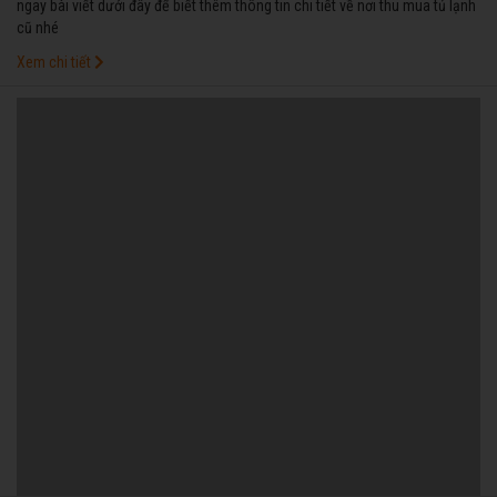
ngay bài viết dưới đây để biết thêm thông tin chi tiết về nơi thu mua tủ lạnh
cũ nhé
Xem chi tiết