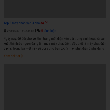
543
Top 5 máy phát điện 3 pha
|
0
bình luận
27/06/2021 6:24:34 SA
Ngày nay, để đối phó với tình trạng mất điện kéo dài trong sinh hoạt và sản
xuất thì nhiều người đang tìm mua máy phát điện, đặc biệt là máy phát điện
3 pha. Trong bài viết này sẽ gợi ý cho bạn top 5 máy phát điện 3 pha đang
được tìm kiếm nhiều nhất trên thị trường.
Xem chi tiết