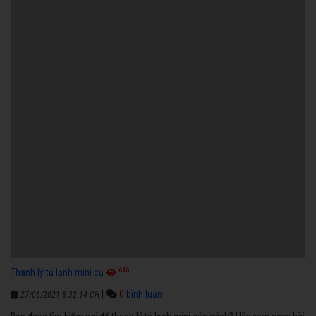
646
Thanh lý tủ lạnh mini cũ
|
0
bình luận
27/06/2021 8:32:14 CH