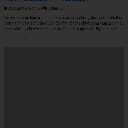
|
0
bình luận
22/06/2021 6:13:31 CH
Bạn có nhu cầu bán tủ lạnh cũ đã qua sử dụng nhưng không có nhiều thời
gian vì tính chất công việc? Bạn cần tìm công ty chuyên thu mua tủ lạnh cũ
nhanh chóng, chuyên nghiệp, uy tín, đặc biệt là giá cao? Hãy tham khảo
ngay thông tin dưới đây của chúng tôi để chọn được đơn vị thu mua uy tín
Xem chi tiết
cho mình nhé!