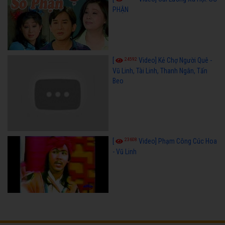
PHẬN
24592
[
Video] Kẻ Chợ Người Quê -
Vũ Linh, Tài Linh, Thanh Ngân, Tấn
Beo
23608
[
Video] Phạm Công Cúc Hoa
- Vũ Linh