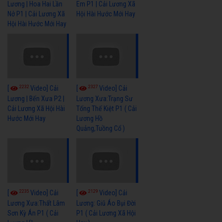
Em P1 | Cải Lương Xã
Lương | Hoa Hai Lần
Hội Hài Hước Mới Hay
Nở P1 | Cải Lương Xã
Hội Hài Hước Mới Hay
2232
2327
[
Video] Cải
[
Video] Cải
Lương | Bến Xưa P2 |
Lương Xưa:Trạng Sư
Cải Lương Xã Hội Hài
Tống Thế Kiệt P1 ( Cải
Hước Mới Hay
Lương Hồ
Quảng,Tuồng Cổ )
2235
2129
[
Video] Cải
[
Video] Cải
Lương Xưa:Thất Lâm
Lương: Giũ Áo Bụi Đời
Sơn Kỳ Án P1 ( Cải
P1 ( Cải Lương Xã Hội