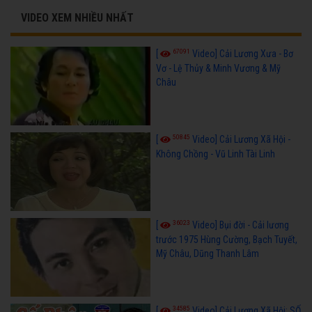
VIDEO XEM NHIỀU NHẤT
67091
[
Video] Cải Lương Xưa - Bơ
Vơ - Lệ Thủy & Minh Vương & Mỹ
Châu
50845
[
Video] Cải Lương Xã Hội -
Không Chồng - Vũ Linh Tài Linh
36023
[
Video] Bụi đời - Cải lương
trước 1975 Hùng Cường, Bạch Tuyết,
Mỹ Châu, Dũng Thanh Lâm
34585
[
Video] Cải Lương Xã Hội: SỐ