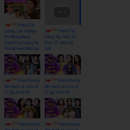
3445
[
Video] Cải
2901
[
Video] Tập
Lương : Lan và Điệp -
Phi Nhung Mạnh
Tuồng Tây Thiên Vũ
Quỳnh | Cải Lương Xã
Khúc 02 - Đêm Vũ
Hội Hài Hước Mới Hay
Linh
2545
2392
[
Video] Đường
[
Video] Đường
đến danh ca vọng cổ
đến danh ca vọng cổ
2 | Tập 4 Full HD
2| Tập 3 Full HD
2294
2428
[
Video] Đường
[
Video] Đường