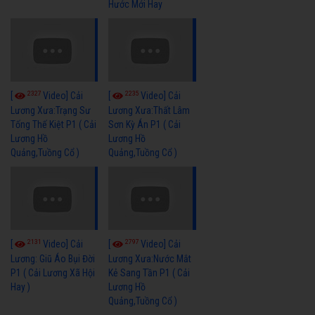
Hước Mới Hay
2327
2235
[
Video] Cải
[
Video] Cải
Lương Xưa:Trạng Sư
Lương Xưa:Thất Lâm
Tống Thế Kiệt P1 ( Cải
Sơn Kỳ Án P1 ( Cải
Lương Hồ
Lương Hồ
Quảng,Tuồng Cổ )
Quảng,Tuồng Cổ )
2131
2797
[
Video] Cải
[
Video] Cải
Lương: Giũ Áo Bụi Đời
Lương Xưa:Nước Mắt
P1 ( Cải Lương Xã Hội
Kẻ Sang Tần P1 ( Cải
Hay )
Lương Hồ
Quảng,Tuồng Cổ )