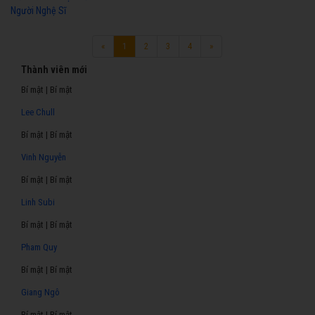
Người Nghệ Sĩ
«
1
2
3
4
»
Thành viên mới
Bí mật | Bí mật
Lee Chull
Bí mật | Bí mật
Vinh Nguyễn
Bí mật | Bí mật
Linh Subi
Bí mật | Bí mật
Pham Quy
Bí mật | Bí mật
Giang Ngô
Bí mật | Bí mật