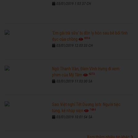
03/01/2019 1:03:37 CH
'Em gái trà sữa' bị đồn ly hôn sau bê bối tình
6594
dục của chồng
03/01/2019 12:03:33 CH
Ngô Thanh Vân, Đàm Vĩnh Hưng đi xem
6273
phim của Mỹ Tâm
03/01/2019 11:03:00 SA
Sao Việt nghỉ Tết Dương lịch: Người tiệc
7684
tùng, kẻ nhập viện
03/01/2019 10:01:54 SA
Xem thêm nhiều tin khác