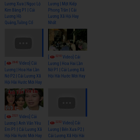
Lương Xưa | Ngọc Lộ
Lương | Một Kiếp
Kim Bàng P1 | Cải
Phong Trần | Cải
Lương Hồ
Lương Xã Hội Hay
Quảng,Tuồng Cổ
Nhất
2210
[
Video] Cải
2842
[
Video] Cải
Lương | Hoa Hai Lần
Nở P1 | Cải Lương Xã
Lương | Hoa Hai Lần
Hội Hài Hước Mới Hay
Nở P2 | Cải Lương Xã
Hội Hài Hước Mới Hay
2521
[
Video] Cải
2232
[
Video] Cải
Lương | Anh Vẫn Yêu
Em P1 | Cải Lương Xã
Lương | Bến Xưa P2 |
Hội Hài Hước Mới Hay
Cải Lương Xã Hội Hài