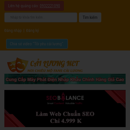
Liên hệ quảng cáo:
0932221090
Đăng nhập
|
Đăng ký
Chia sẻ video "Tôi yêu cải lương".