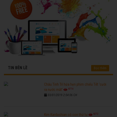
TIN BÊN LỀ
Đọc thêm
Châu Tinh Trì hứa hẹn phim chiếu Tết 'cười
6774
ra nước mắt'
03/01/2019 2:04:06 CH
6272
Kim Kardashian có con thứ tư