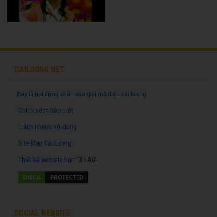
CAILUONG.NET
Đây là nơi dừng chân của giới mộ điệu cải lương
Chính sách bảo mật
Trách nhiệm nội dung
Site-Map Cải Lương
Thiết kế website
bởi:
TX LAGI
SOCIAL WEBSITE