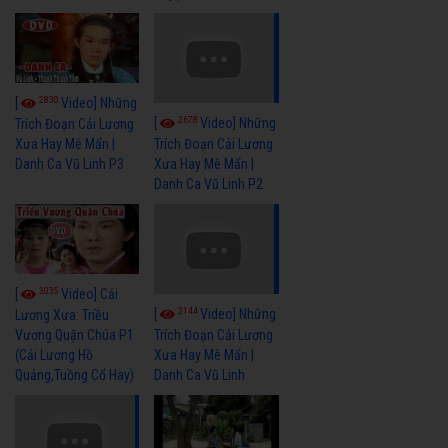
2830
[
Video] Những
2678
[
Video] Những
Trích Đoạn Cải Lương
Xưa Hay Mê Mẩn |
Trích Đoạn Cải Lương
Danh Ca Vũ Linh P3
Xưa Hay Mê Mẩn |
Danh Ca Vũ Linh P2
3035
[
Video] Cải
2144
[
Video] Những
Lương Xưa: Triều
Vương Quận Chúa P1
Trích Đoạn Cải Lương
(Cải Lương Hồ
Xưa Hay Mê Mẩn |
Quảng,Tuồng Cổ Hay)
Danh Ca Vũ Linh