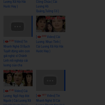
Lương Xã Hội Hài
Công Chúa ( Cải
Hước Hay )
Lương Hồ
Quảng,Tuồng Cổ )
2050
[
Video] Cải
2139
[
Video] Tin
Lương: Nhạc Tình (
Cải Lương Xã Hội Hài
Nhanh Nghệ Sĩ Bạch
Hước Hay )
Tuyết động viên con
gái nghệ sĩ Chánh
Linh nối nghiệp cải
lương của cha
2145
[
Video] Cải
1877
[
Video] Tin
Lương: Ngõ Hẹp Đời
Người ( Cải Lương Xã
Nhanh Nghệ Sĩ Cải