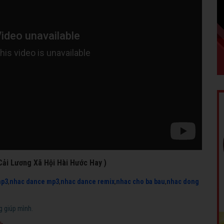
 Cải Lương Xã Hội Hài Hước Hay )
mp3
,
nhac dance mp3
,
nhac dance remix
,
nhac cho ba bau
,
nhac dong
g giúp mình.