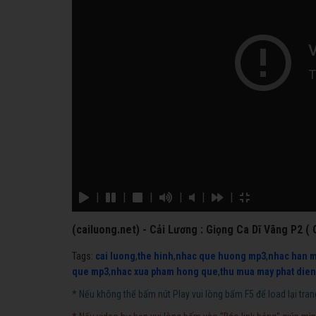
|
|
|
|
|
|
(cailuong.net) - Cải Lương : Giọng Ca Dĩ Vãng P2 (
Tags:
cai luong
,
the hinh
,
nhac que huong mp3
,
nhac han 
que mp3
,
nhac xua pham hong que
,
thu mua may phat dien
* Nếu không thể bấm nút Play vui lòng bấm F5 để load lại tran