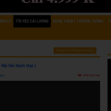
BÊN LỀ
TÔI YÊU CẢI LƯƠNG
NGHỆ THUẬT TRUYỀN THỐNG
T
Trang chủ
Tôi yêu cải lương
ã Hội Hài Hước Hay )
ham
1916 lượt xem