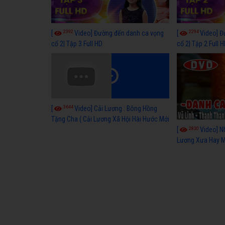
2392
2294
[
Video] Đường đến danh ca vọng
[
Video] Đ
cổ 2| Tập 3 Full HD
cổ 2| Tập 2 Full 
3644
[
Video] Cải Lương : Bông Hồng
Tặng Cha ( Cải Lương Xã Hội Hài Hước Mới
Hay )
2830
[
Video] N
Lương Xưa Hay M
P3