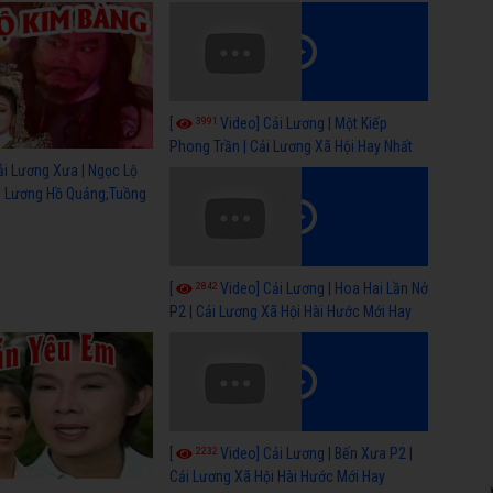
ỹ)
sẻ
3991
[
Video] Cải Lương | Một Kiếp
Phong Trần | Cải Lương Xã Hội Hay Nhất
ải Lương Xưa | Ngọc Lộ
ải Lương Hồ Quảng,Tuồng
2842
[
Video] Cải Lương | Hoa Hai Lần Nở
P2 | Cải Lương Xã Hội Hài Hước Mới Hay
2232
[
Video] Cải Lương | Bến Xưa P2 |
Cải Lương Xã Hội Hài Hước Mới Hay