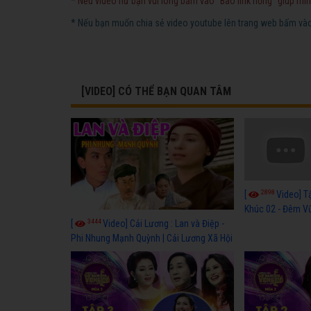
* Nếu video hư bạn vui lòng bấm vào "Báo link hỏng" giúp mìn
* Nếu bạn muốn chia sẻ video youtube lên trang web bấm vào 
[VIDEO] CÓ THỂ BẠN QUAN TÂM
2898
[
Video] T
Khúc 02 - Đêm Vũ
3444
[
Video] Cải Lương : Lan và Điệp -
Phi Nhung Mạnh Quỳnh | Cải Lương Xã Hội
Hài Hước Mới Hay