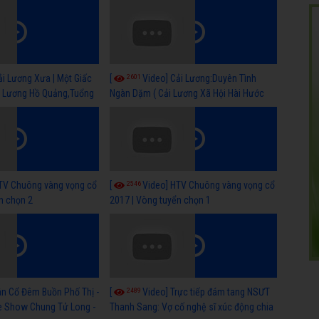
Quảng,Tuồng Cổ Hay)
2601
ải Lương Xưa | Một Giấc
[
Video] Cải Lương:Duyên Tình
i Lương Hồ Quảng,Tuổng
Ngàn Dặm ( Cải Lương Xã Hội Hài Hước
Mới Hay )
2546
TV Chuông vàng vọng cổ
[
Video] HTV Chuông vàng vọng cổ
n chọn 2
2017 | Vòng tuyển chọn 1
2489
ân Cổ Đêm Buồn Phố Thị -
[
Video] Trực tiếp đám tang NSƯT
ve Show Chung Tử Long -
Thanh Sang: Vợ cố nghệ sĩ xúc động chia