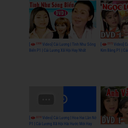
Vòng Tay Nghê S
2308
2572
[
Video] Cải Lương | Tình Như Sóng
[
Video] C
Biển P1 | Cải Lương Xã Hội Hay Nhất
Kim Bàng P1 | C
Cổ
2210
[
Video] Cải Lương | Hoa Hai Lần Nở
P1 | Cải Lương Xã Hội Hài Hước Mới Hay