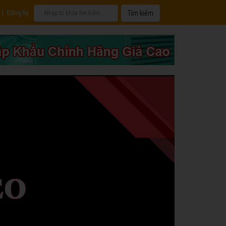
|
Đăng ký