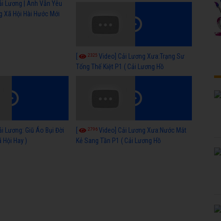
ải Lương | Anh Vẫn Yêu
g Xã Hội Hài Hước Mới
2325
[
Video] Cải Lương Xưa:Trạng Sư
Tống Thế Kiệt P1 ( Cải Lương Hồ
Quảng,Tuồng Cổ )
2796
ải Lương: Giũ Áo Bụi Đời
[
Video] Cải Lương Xưa:Nước Mắt
 Hội Hay )
Kẻ Sang Tần P1 ( Cải Lương Hồ
Quảng,Tuồng Cổ )