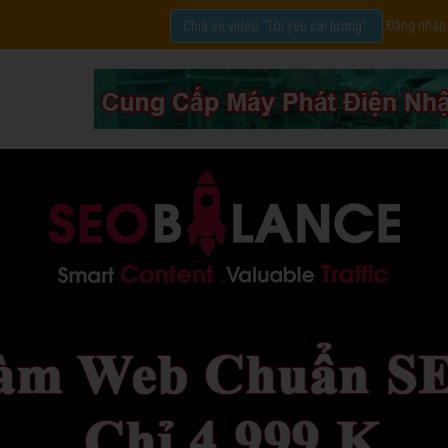
Đăng nhập
Chia sẻ video "Tôi yêu cải lương".