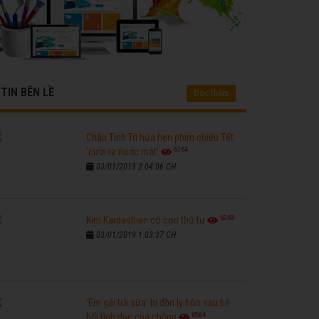
TIN BÊN LỀ
Đọc thêm
Châu Tinh Trì hứa hẹn phim chiếu Tết
6764
'cười ra nước mắt'
03/01/2019 2:04:06 CH
6263
Kim Kardashian có con thứ tư
03/01/2019 1:03:37 CH
'Em gái trà sữa' bị đồn ly hôn sau bê
6584
bối tình dục của chồng