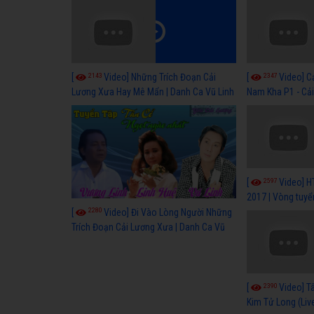
2143
2347
[
Video] Những Trích Đoạn Cải
[
Video] C
Lương Xưa Hay Mê Mẩn | Danh Ca Vũ Linh
Nam Kha P1 - Cả
Cổ Hay
2597
[
Video] H
2017 | Vòng tuyể
2280
[
Video] Đi Vào Lòng Người Những
Trích Đoạn Cải Lương Xưa | Danh Ca Vũ
Linh
2390
[
Video] T
Kim Tử Long (Li