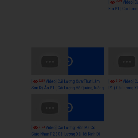
2519
[
Video] C
Em P1 | Cải Lươn
Hay
2235
2129
[
Video] Cải Lương Xưa:Thất Lâm
[
Video] C
Sơn Kỳ Án P1 ( Cải Lương Hồ Quảng,Tuồng
P1 ( Cải Lương Xã
Cổ )
2123
[
Video] Cải Lương: Hồn Ma Cô
Giáo Nhạn P2 ( Cải Lương Xã Hội Kinh Dị