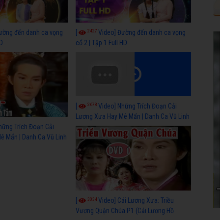
2427
ường đến danh ca vọng
[
Video] Đường đến danh ca vọng
HD
cổ 2 | Tập 1 Full HD
2678
[
Video] Những Trích Đoạn Cải
Lương Xưa Hay Mê Mẩn | Danh Ca Vũ Linh
P2
hững Trích Đoạn Cải
ê Mẩn | Danh Ca Vũ Linh
3034
[
Video] Cải Lương Xưa: Triều
Vương Quận Chúa P1 (Cải Lương Hồ