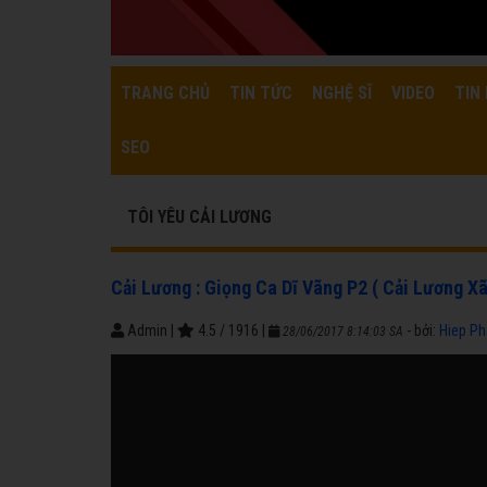
TRANG CHỦ
TIN TỨC
NGHỆ SĨ
VIDEO
TIN 
SEO
TÔI YÊU CẢI LƯƠNG
Cải Lương : Giọng Ca Dĩ Vãng P2 ( Cải Lương X
Admin
|
4.5
/
1916
|
- bởi:
Hiep P
28/06/2017 8:14:03 SA