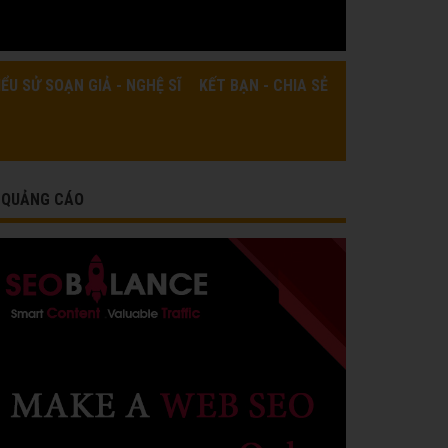
IỂU SỬ SOẠN GIẢ - NGHỆ SĨ
KẾT BẠN - CHIA SẺ
QUẢNG CÁO