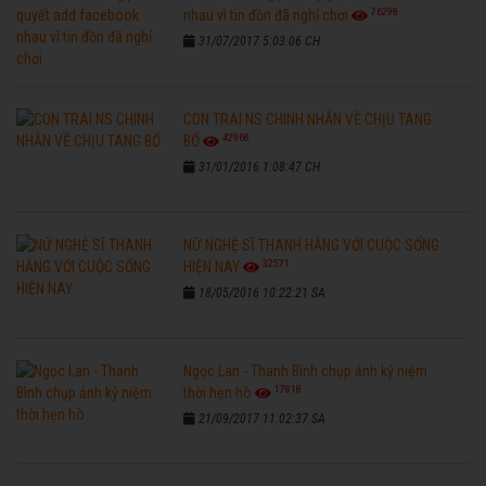
76298
nhau vì tin đồn đã nghỉ chơi
31/07/2017 5:03:06 CH
CON TRAI NS CHINH NHẪN VỀ CHỊU TANG
42968
BỐ
31/01/2016 1:08:47 CH
NỮ NGHỆ SĨ THANH HẰNG VỚI CUỘC SỐNG
32571
HIỆN NAY
18/05/2016 10:22:21 SA
Ngọc Lan - Thanh Bình chụp ảnh kỷ niệm
17818
thời hẹn hò
21/09/2017 11:02:37 SA