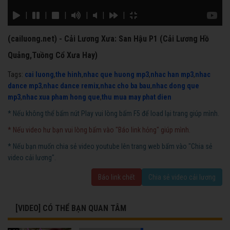
|
|
|
|
|
|
(cailuong.net) - Cải Lương Xưa: San Hậu P1 (Cải Lương Hồ
Quảng,Tuồng Cổ Xưa Hay)
Tags:
cai luong
,
the hinh
,
nhac que huong mp3
,
nhac han mp3
,
nhac
dance mp3
,
nhac dance remix
,
nhac cho ba bau
,
nhac dong que
mp3
,
nhac xua pham hong que
,
thu mua may phat dien
* Nếu không thể bấm nút Play vui lòng bấm F5 để load lại trang giúp mình.
* Nếu video hư bạn vui lòng bấm vào "Báo link hỏng" giúp mình.
* Nếu bạn muốn chia sẻ video youtube lên trang web bấm vào "Chia sẻ
video cải lương".
Báo link chết
Chia sẻ video cải lương
[VIDEO] CÓ THỂ BẠN QUAN TÂM