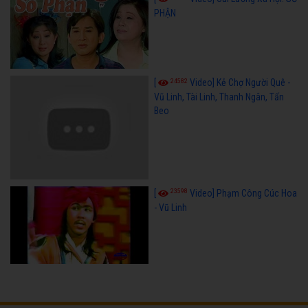
PHẬN
24582
[
Video] Kẻ Chợ Người Quê -
Vũ Linh, Tài Linh, Thanh Ngân, Tấn
Beo
23598
[
Video] Phạm Công Cúc Hoa
- Vũ Linh