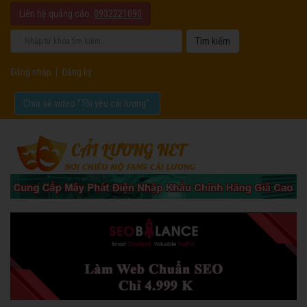
Liên hệ quảng cáo:
0932221090
Đăng nhập
|
Đăng ký
Chia sẻ video "Tôi yêu cải lương".