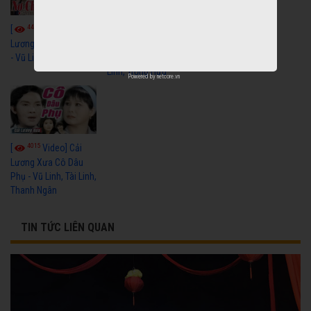
4432
3599
[
Video] Cải
[
Video] Cải
Lương Nợ Cha Con Trả
Lương Xưa Còn
- Vũ Linh, Tài Linh
Duyên - Vũ Linh, Tài
Linh, Trọng Hữu
Powered by
netcore.vn
4015
[
Video] Cải
Lương Xưa Cô Dâu
Phụ - Vũ Linh, Tài Linh,
Thanh Ngân
TIN TỨC LIÊN QUAN