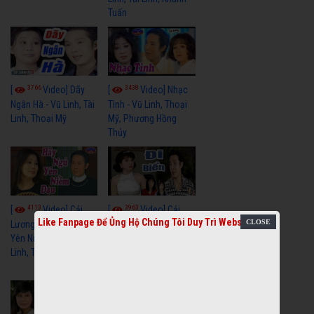
Tuấn
3766
3438
[
Video] Dãy
[
Video] Nhạc
Ngân Hà - Vũ Linh, Tài
Tình - Vũ Linh, Thoại
Linh, Thoại Mỹ
Mỹ, Phương Hồng
Thủy
4113
3963
[
Video] Cải
[
Video] Cải
Like Fanpage Để Ủng Hộ Chúng Tôi Duy Trì Website
Lương Xưa Hãy Ngủ
Lương Xưa Đi Biển -
Yên Niềm Đau - Vũ
Vũ Linh, Phương Hồng
Linh, Tài Linh
Thủy, Hương Lan,
Thanh Hằng