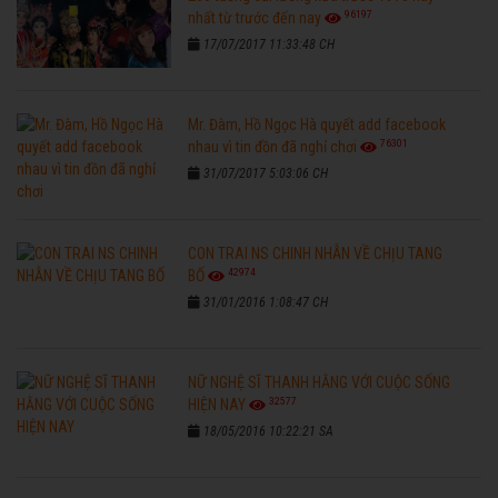
96197
nhất từ trước đến nay
17/07/2017 11:33:48 CH
Mr. Đàm, Hồ Ngọc Hà quyết add facebook
76301
nhau vì tin đồn đã nghỉ chơi
31/07/2017 5:03:06 CH
CON TRAI NS CHINH NHẪN VỀ CHỊU TANG
42974
BỐ
31/01/2016 1:08:47 CH
NỮ NGHỆ SĨ THANH HẰNG VỚI CUỘC SỐNG
32577
HIỆN NAY
18/05/2016 10:22:21 SA