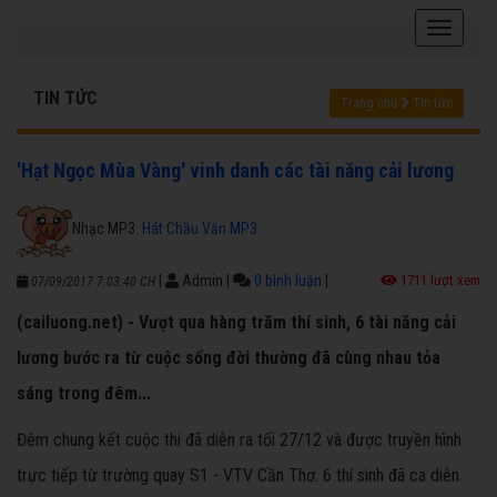
TIN TỨC
Trang chủ
Tin tức
'Hạt Ngọc Mùa Vàng' vinh danh các tài năng cải lương
Nhạc MP3:
Hát Chầu Văn MP3
|
Admin
|
0 bình luận
|
1711 lượt xem
07/09/2017 7:03:40 CH
(cailuong.net) - Vượt qua hàng trăm thí sinh, 6 tài năng cải
lương bước ra từ cuộc sống đời thường đã cùng nhau tỏa
sáng trong đêm...
Đêm chung kết cuộc thi đã diễn ra tối 27/12 và được truyền hình
trực tiếp từ trường quay S1 - VTV Cần Thơ. 6 thí sinh đã ca diễn