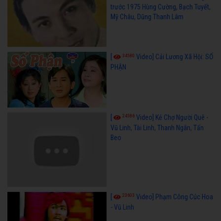
trước 1975 Hùng Cường, Bạch Tuyết,
Mỹ Châu, Dũng Thanh Lâm
34580
[
Video] Cải Lương Xã Hội: SỐ
PHẬN
24586
[
Video] Kẻ Chợ Người Quê -
Vũ Linh, Tài Linh, Thanh Ngân, Tấn
Beo
23603
[
Video] Phạm Công Cúc Hoa
- Vũ Linh