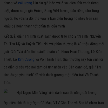
chung vở
cải lương
Hiu hiu gió bấc với 6 vai diễn tính cách riêng
biệt, được soạn giả Hoàng Song Việt hướng dẫn riêng cho từng
người. Họ vừa là đối thủ vừa là bạn diễn tương hỗ nhau trên sân
khấu để hoàn thành tốt phần thi của mình.
Kết quả, giải "Thí sinh xuất sắc" được trao cho 2 thí sinh: Nguyễn
Thị Thu Mỹ và Huỳnh Tiểu Nhi với phần thưởng là 40 triệu đồng mỗi
giải. Giải "Vai diễn tính cách" thuộc về: Khưu Hoài Thương, Lê Kiến
Thiết, Lê
Kim Cương
và Võ Thanh Tiền. Giải thưởng này tôn vinh lối
ca diễn đi sâu vào nội tâm cá tính nhân vật. Bên cạnh đó, giải "Thí
sinh được yêu thích" đã vinh danh gương mặt điển trai Võ Thanh
Tiền.
Đại diện nhà tài trợ Đạm Cà Mau, VTV Cần Thơ và Ban tổ chức trao