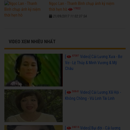
Ngọc Lan - Thanh Bình chụp ảnh kỷ niệm
17822
thời hẹn hò
21/09/2017 11:02:37 SA
VIDEO XEM NHIỀU NHẤT
67087
[
Video] Cải Lương Xưa - Bơ
Vơ - Lệ Thủy & Minh Vương & Mỹ
Châu
50841
[
Video] Cải Lương Xã Hội -
Không Chồng - Vũ Linh Tài Linh
36016
[
Video] Bụi đời - Cải lương