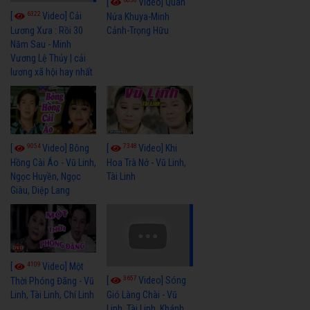
[
Video] Quán
6322
[
Video] Cải
Nửa Khuya-Minh
Cảnh-Trọng Hữu
Lương Xưa : Rồi 30
Năm Sau - Minh
Vương Lệ Thủy | cải
lương xã hội hay nhất
9054
7348
[
Video] Bông
[
Video] Khi
Hồng Cài Áo - Vũ Linh,
Hoa Trà Nở - Vũ Linh,
Ngọc Huyền, Ngọc
Tài Linh
Giàu, Diệp Lang
4109
[
Video] Một
3657
[
Video] Sóng
Thời Phóng Đãng - Vũ
Linh, Tài Linh, Chí Linh
Gió Làng Chài - Vũ
Linh, Tài Linh, Khánh