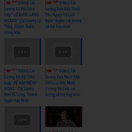
6969
6388
[
Video] Cải
[
Video] Cải
Lương Xã Hội Siêu
Lương Xưa Một Thuở
Hay " LỠ BƯỚC SANG
Yêu Người Vũ Linh
NGANG " Cải Lương Lệ
Ngọc Huyền cải lương
Thuỷ, Thanh Tuấn,
xã hội hay nhất
Hồng Nga
5459
5733
[
Video] Cải
[
Video] Cải
Lương Xã Hội Siêu
Lương Xưa Nước Mắt
Hay " BỂ HẬN MÊNH
Chiều Ly Biệt Minh
MÔNG " Cải Lương
Vương Tài Linh cải
Kim Tử Long, Thanh
lương xã hội hay nhất
Ngân Hay Nhất
6038