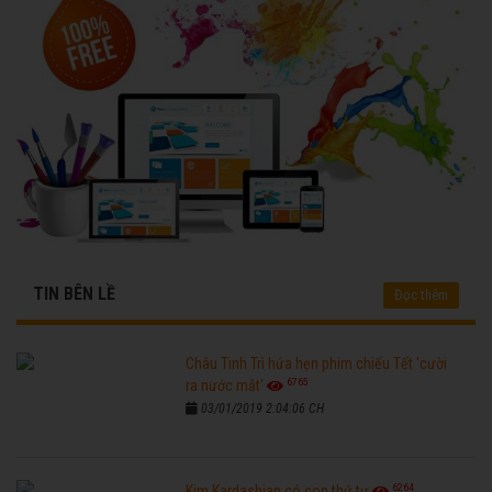
TIN BÊN LỀ
Đọc thêm
Châu Tinh Trì hứa hẹn phim chiếu Tết 'cười
6765
ra nước mắt'
03/01/2019 2:04:06 CH
6264
Kim Kardashian có con thứ tư