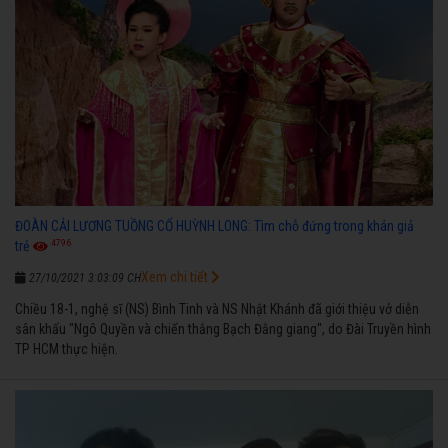
ĐOÀN CẢI LƯƠNG TUỒNG CỔ HUỲNH LONG: Tìm chỗ đứng trong khán giả
4796
trẻ
Xem chi tiết
27/10/2021 3:03:09 CH
Chiều 18-1, nghệ sĩ (NS) Bình Tinh và NS Nhật Khánh đã giới thiệu vở diễn
sân khấu "Ngô Quyền và chiến thắng Bạch Đằng giang", do Đài Truyền hình
TP HCM thực hiện.