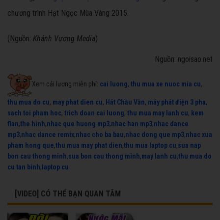
chương trình Hạt Ngọc Mùa Vàng 2015.
(Nguồn:
Khánh Vương Media
)
Nguồn: ngoisao.net
Xem cải lương miễn phí:
cai luong
,
thu mua xe nuoc mia cu
,
thu mua do cu
,
may phat dien cu
,
Hát Chầu Văn
,
máy phát điện 3 pha
,
sach toi pham hoc
,
trich doan cai luong
,
thu mua may lanh cu
,
kem
flan
,
the hinh
,
nhac que huong mp3
,
nhac han mp3
,
nhac dance
mp3
,
nhac dance remix
,
nhac cho ba bau
,
nhac dong que mp3
,
nhac xua
pham hong que
,
thu mua may phat dien
,
thu mua laptop cu
,
sua nap
bon cau thong minh
,
sua bon cau thong minh
,
may lanh cu
,
thu mua do
cu tan binh
,
laptop cu
[VIDEO] CÓ THỂ BẠN QUAN TÂM