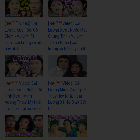
7665
6918
[
Video] Cải
[
Video] Cải
Lương Xưa : Đời Cô
Lương Xưa : Nước Mắt
Diễm - Vũ Linh Tài
Chung Tình - Vũ Linh
Linh | cải lương xã hội
Thanh Ngân | cải
hay nhất
lương xã hội hay nhất
6054
6677
[
Video] Cải
[
Video] Cải
Lương Xưa : Nghĩa Cũ
Lương Minh Vương Lệ
Tình Xưa - Minh
Thuỷ Hay Nhất - Cải
Vương Thoại Mỹ | cải
Lương Xã Hội Xưa Bất
lương xã hội hay nhất
Hủ