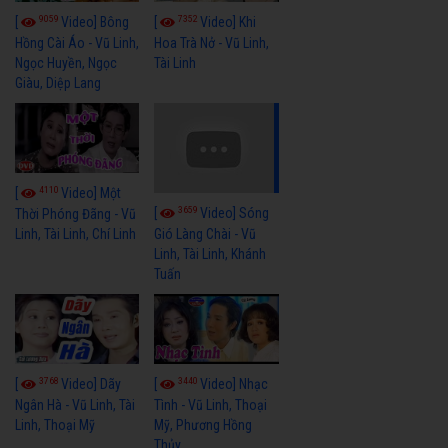
9059
7352
[
Video] Bông
[
Video] Khi
Hồng Cài Áo - Vũ Linh,
Hoa Trà Nở - Vũ Linh,
Ngọc Huyền, Ngọc
Tài Linh
Giàu, Diệp Lang
4110
[
Video] Một
3659
[
Video] Sóng
Thời Phóng Đãng - Vũ
Linh, Tài Linh, Chí Linh
Gió Làng Chài - Vũ
Linh, Tài Linh, Khánh
Tuấn
3768
3440
[
Video] Dãy
[
Video] Nhạc
Ngân Hà - Vũ Linh, Tài
Tình - Vũ Linh, Thoại
Linh, Thoại Mỹ
Mỹ, Phương Hồng
Thủy