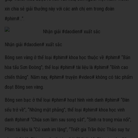
xin chia sẻ giải thưởng này với các anh chị em trong đoàn
#phim#…”.
Nhận giải #daodien# xuất sắc
Bông sen vàng ở thể loại #phim# khoa học thuộc về #phim# “Bản
hòa tấu Sơn Đoòng”; thể loại #phim# tài liệu là #phim# “Đỉnh cao
chiến thắng”. Năm nay, #phim# truyện #video# không có tác phẩm
đoạt Bông sen vàng.
Bông sen bạc ở thể loại #phim# hoạt hình vinh danh #phim# “Đàn
sếu trở về”, “Những mặt phẳng”; thể loại #phim# khoa học vinh
danh #phim# “Chúa sơn lâm sau song sắt”, “Sinh ra trong mùa nổi”;
Phim tài liệu là “Cỏ xanh im lặng”, “Triết gia Trần Đức Thảo suy tư