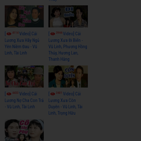
4114
3966
[
Video] Cải
[
Video] Cải
Lương Xưa Hãy Ngủ
Lương Xưa Đi Biển -
Yên Niềm Đau - Vũ
Vũ Linh, Phương Hồng
Linh, Tài Linh
Thủy, Hương Lan,
Thanh Hằng
4433
3601
[
Video] Cải
[
Video] Cải
Lương Nợ Cha Con Trả
Lương Xưa Còn
- Vũ Linh, Tài Linh
Duyên - Vũ Linh, Tài
Linh, Trọng Hữu