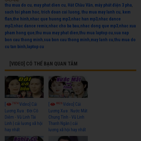
thu mua do cu
,
may phat dien cu
,
Hát Chầu Văn
,
máy phát điện 3 pha
,
sach toi pham hoc
,
trich doan cai luong
,
thu mua may lanh cu
,
kem
flan
,
the hinh
,
nhac que huong mp3
,
nhac han mp3
,
nhac dance
mp3
,
nhac dance remix
,
nhac cho ba bau
,
nhac dong que mp3
,
nhac xua
pham hong que
,
thu mua may phat dien
,
thu mua laptop cu
,
sua nap
bon cau thong minh
,
sua bon cau thong minh
,
may lanh cu
,
thu mua do
cu tan binh
,
laptop cu
[VIDEO] CÓ THỂ BẠN QUAN TÂM
7674
6926
[
Video] Cải
[
Video] Cải
Lương Xưa : Đời Cô
Lương Xưa : Nước Mắt
Diễm - Vũ Linh Tài
Chung Tình - Vũ Linh
Linh | cải lương xã hội
Thanh Ngân | cải
hay nhất
lương xã hội hay nhất