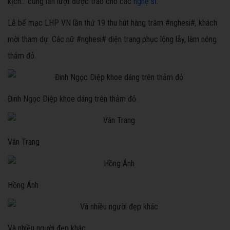
kịch… cũng lần lượt được trao cho các
nghệ sĩ
.
Lễ bế mạc LHP VN lần thứ 19 thu hút hàng trăm #nghesi#, khách
mời tham dự. Các nữ #nghesi# diện trang phục lộng lẫy, làm nóng
thảm đỏ.
Đinh Ngọc Diệp khoe dáng trên thảm đỏ
Vân Trang
Hồng Ánh
Và nhiều người đẹp khác