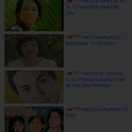
[
Video] Cải Lương Xưa - Bơ
Vơ - Lệ Thủy & Minh Vương & Mỹ
Châu
50845
[
Video] Cải Lương Xã Hội -
Không Chồng - Vũ Linh Tài Linh
36023
[
Video] Bụi đời - Cải lương
trước 1975 Hùng Cường, Bạch Tuyết,
Mỹ Châu, Dũng Thanh Lâm
34585
[
Video] Cải Lương Xã Hội: SỐ
PHẬN