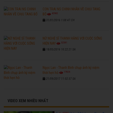
CON TRAI NS CHINH NHẪN VỀ CHỊU TANG
42982
BỐ
31/01/2016 1:08:47 CH
NỮ NGHỆ SĨ THANH HẰNG VỚI CUỘC SỐNG
32581
HIỆN NAY
18/05/2016 10:22:21 SA
Ngọc Lan - Thanh Bình chụp ảnh kỷ niệm
17826
thời hẹn hò
21/09/2017 11:02:37 SA
VIDEO XEM NHIỀU NHẤT
67092