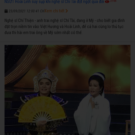
3166
NSƯT Hoài Linh suy sụp khi nghệ sĩ Chí Tài đột ngột qua đời
Xem chi tiết
23/09/2021 12:00:41 CH
Nghệ sĩ Chí Thiện - anh trai nghệ sĩ Chí Tài, đang ở Mỹ - cho biết gia đình
đặt trọn niềm tin vào Việt Hương và Hoài Linh, để cả hai cùng lo thủ tục
đưa thi hài em trai ông về Mỹ sớm nhất có thể.