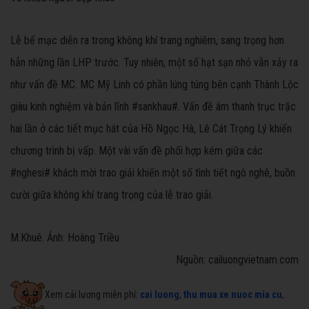
Lễ bế mạc diễn ra trong không khí trang nghiêm, sang trọng hơn
hẳn những lần LHP trước. Tuy nhiên, một số hạt sạn nhỏ vẫn xảy ra
như vấn đề MC. MC Mỹ Linh có phần lúng túng bên cạnh Thành Lộc
giàu kinh nghiệm và bản lĩnh #sankhau#. Vấn đề âm thanh trục trặc
hai lần ở các tiết mục hát của Hồ Ngọc Hà, Lê Cát Trọng Lý khiến
chương trình bị vấp. Một vài vấn đề phối hợp kém giữa các
#nghesi# khách mời trao giải khiến một số tình tiết ngô nghê, buồn
cười giữa không khí trang trọng của lễ trao giải.
M.Khuê. Ảnh: Hoàng Triều
Nguồn: cailuongvietnam.com
Xem cải lương miễn phí:
cai luong
,
thu mua xe nuoc mia cu
,