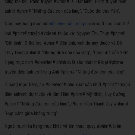
cùng thế kỷ”; Phim truyện #video# là “Đất lành”; Phim truyện điện
ảnh là #phim# “Những đứa con của làng”, “Cuộc đời của Yến”.
Năm nay, hạng mục nữ
diễn viên cải lương
chính xuất sắc nhất thể
loại #phim# truyện #video# thuộc về: Nguyễn Thu Thủy #phim#
“Đất lành”. Ở thể loại #phim# điện ảnh, vinh dự này thuộc về Đỗ
Thúy Hằng #phim# “Những đứa con của làng”, “Cuộc đời của Yến”.
Hạng mục nam #dienvien# chính xuất sắc nhất thể loại #phim#
truyện điện ảnh có Trung Anh #phim# “Những đứa con của làng”.
Ở hạng mục Nam, nữ #dienvien# phụ xuất sắc nhất #phim# truyện
điện ảnhvinh dự thuộc về Kim Hiền #phim# Mỹ Nhân, Huy Cường
#phim# “Những đứa con của làng”, Phạm Trần Thanh Duy #phim#
“Đập cánh giữa không trung”.
Ngoài ra, nhiều hạng mục khác về âm nhạc, quay #phim#, biên