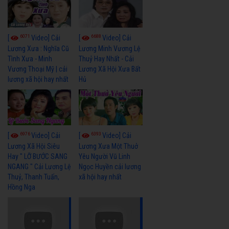
6071
6688
[
Video] Cải
[
Video] Cải
Lương Xưa : Nghĩa Cũ
Lương Minh Vương Lệ
Tình Xưa - Minh
Thuỷ Hay Nhất - Cải
Vương Thoại Mỹ | cải
Lương Xã Hội Xưa Bất
lương xã hội hay nhất
Hủ
6976
6393
[
Video] Cải
[
Video] Cải
Lương Xã Hội Siêu
Lương Xưa Một Thuở
Hay " LỠ BƯỚC SANG
Yêu Người Vũ Linh
NGANG " Cải Lương Lệ
Ngọc Huyền cải lương
Thuỷ, Thanh Tuấn,
xã hội hay nhất
Hồng Nga