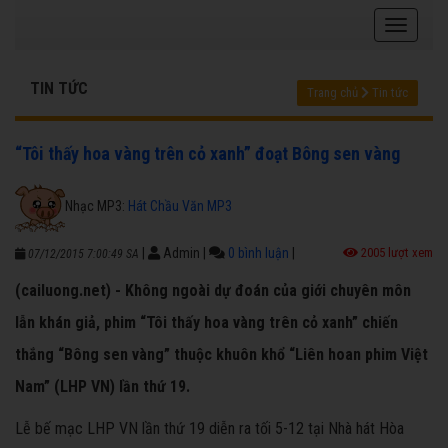
TIN TỨC
Trang chủ
Tin tức
“Tôi thấy hoa vàng trên cỏ xanh” đoạt Bông sen vàng
Nhạc MP3:
Hát Chầu Văn MP3
|
Admin
|
0 bình luận
|
2005 lượt xem
07/12/2015 7:00:49 SA
(cailuong.net) - Không ngoài dự đoán của giới chuyên môn
lẫn khán giả, phim “Tôi thấy hoa vàng trên cỏ xanh” chiến
thắng “Bông sen vàng” thuộc khuôn khổ “Liên hoan phim Việt
Nam” (LHP VN) lần thứ 19.
Lễ bế mạc LHP VN lần thứ 19 diễn ra tối 5-12 tại Nhà hát Hòa