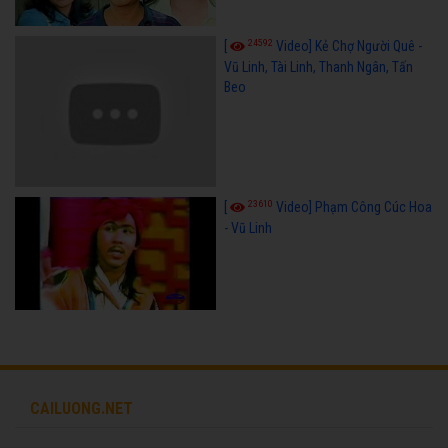
24592
[
Video] Kẻ Chợ Người Quê -
Vũ Linh, Tài Linh, Thanh Ngân, Tấn
Beo
23610
[
Video] Phạm Công Cúc Hoa
- Vũ Linh
CAILUONG.NET