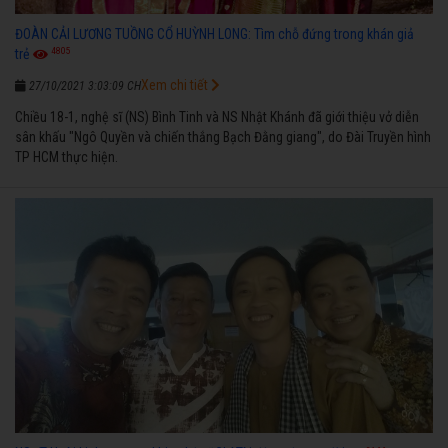
ĐOÀN CẢI LƯƠNG TUỒNG CỔ HUỲNH LONG: Tìm chỗ đứng trong khán giả
4805
trẻ
Xem chi tiết
27/10/2021 3:03:09 CH
Chiều 18-1, nghệ sĩ (NS) Bình Tinh và NS Nhật Khánh đã giới thiệu vở diễn
sân khấu "Ngô Quyền và chiến thắng Bạch Đằng giang", do Đài Truyền hình
TP HCM thực hiện.