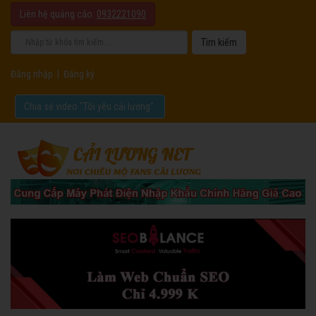
Liên hệ quảng cáo:
0932221090
Đăng nhập
|
Đăng ký
Chia sẻ video "Tôi yêu cải lương".