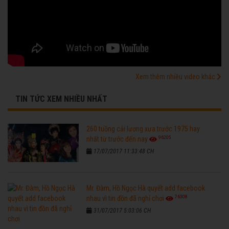
Xem thêm nhiều video khác
TIN TỨC XEM NHIỀU NHẤT
260 tuồng cải lương xưa trước 1975 hay
96205
nhất từ trước đến nay
17/07/2017 11:33:48 CH
Mr. Đàm, Hồ Ngọc Hà quyết add facebook
76308
nhau vì tin đồn đã nghỉ chơi
31/07/2017 5:03:06 CH