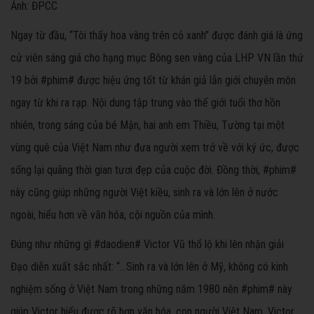
Ảnh: ĐPCC
Ngay từ đầu, “Tôi thấy hoa vàng trên cỏ xanh” được đánh giá là ứng
cử viên sáng giá cho hạng mục Bông sen vàng của LHP VN lần thứ
19 bởi #phim# được hiệu ứng tốt từ khán giả lẫn giới chuyên môn
ngay từ khi ra rạp. Nội dung tập trung vào thế giới tuổi thơ hồn
nhiên, trong sáng của bé Mận, hai anh em Thiều, Tường tại một
vùng quê của Việt Nam như đưa người xem trở về với ký ức, được
sống lại quãng thời gian tươi đẹp của cuộc đời. Đồng thời, #phim#
này cũng giúp những người Việt kiều, sinh ra và lớn lên ở nước
ngoài, hiểu hơn về văn hóa, cội nguồn của mình.
Đúng như những gì #daodien# Victor Vũ thổ lộ khi lên nhận giải
Đạo diễn xuất sắc nhất: “…Sinh ra và lớn lên ở Mỹ, không có kinh
nghiệm sống ở Việt Nam trong những năm 1980 nên #phim# này
giúp Victor hiểu được rõ hơn văn hóa, con người Việt Nam. Victor