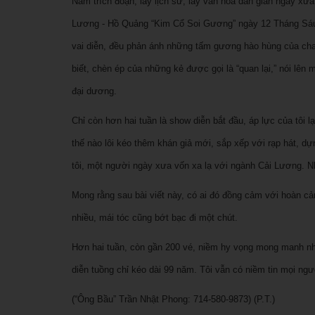
Năm trích đoạn, lấy lịch sử, lấy văn hóa dân gian ngày xưa
Lương - Hồ Quảng “Kim Cổ Soi Gương” ngày 12 Tháng Sáu tạ
vai diễn, đều phản ánh những tấm gương hào hùng của cha
biết, chèn ép của những kẻ được gọi là “quan lại,” nói lên
đại dương.
Chỉ còn hơn hai tuần là show diễn bắt đầu, áp lực của tôi l
thế nào lôi kéo thêm khán giả mới, sắp xếp với rạp hát, dựng
tôi, một người ngày xưa vốn xa lạ với ngành Cải Lương. N
Mong rằng sau bài viết này, có ai đó đồng cảm với hoàn cảnh
nhiều, mái tóc cũng bớt bạc đi một chút.
Hơn hai tuần, còn gần 200 vé, niềm hy vọng mong manh như
diễn tuồng chỉ kéo dài 99 năm. Tôi vẫn có niềm tin mọi ng
(“Ông Bầu” Trần Nhật Phong: 714-580-9873) (P.T.)