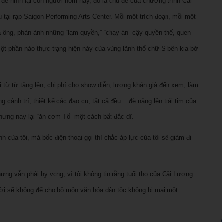
 để nhìn lại con người hôm nay, đó là chủ đề của chương trình Cải
i rạp Saigon Performing Arts Center. Mỗi một trích đoạn, mỗi một
 ông, phản ảnh những “lạm quyền,” “chạy án” cậy quyền thế, quen
 một phần nào thực trạng hiện này của vùng lãnh thổ chữ S bên kia bờ
ại từ từ tăng lên, chi phí cho show diễn, lượng khán giả đến xem, làm
 cảnh trí, thiết kế các đạo cụ, tất cả đều... đè nặng lên trái tim của
hưng nay lại “ăn cơm Tổ” một cách bất đắc dĩ.
 của tôi, mà bốc điện thoại gọi thì chắc áp lực của tôi sẽ giảm đi
ng vẫn phải hy vọng, vì tôi không tin rằng tuổi thọ của Cải Lương
ười sẽ không để cho bộ môn văn hóa dân tộc không bị mai một.