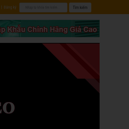
|
Đăng ký