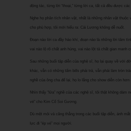
động tác, từng lời “thoại,” từng lời ca, tất cả đều được các 
Nghe họ phân tích nhân vật, nhất là những nhân vật thuộc 
cho phù hợp, tôi mới hiểu ra: Cải Lương không dễ nuốt.
Đoạn nào lời ca đầy hào khí, đoạn nào là những lời tâm tì
vai nào lộ rõ chất anh hùng, vai nào lột tả chất gian manh
Sau những buổi tập diễn của nghệ sĩ, họ lại quay về với đ
khác, vẫn có những tấm bills phải trả, vẫn phải làm tròn t
nghề của ông cha để lại, họ lo lắng cho show diễn còn hơn c
Nhìn thấy “lửa” nghề của các nghệ sĩ, tôi thật không dám nó
vé” cho Kim Cổ Soi Gương.
Dù mệt mỏi và căng thẳng trong các buổi tập diễn, ánh mắt họ 
lực đi “ép vé” mọi người.