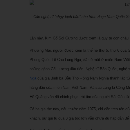
Các nghệ sĩ “chạy kịch bản” cho trích đoạn Nam Quốc Sơ
Lần này, Kim Cổ Soi Gương được xem là quy tụ con cháu
Phượng Mai, người được xem là thế hệ thứ 5, thứ 6 của 
Phong Quốc Tế Cao Long Ngà, đã có mặt ở miền Nam Việt
những gánh Cải Lương đầu tiên. Nghệ sĩ Bảo Quốc, nghệ s
Nga
của gia đình bà Bầu Thơ - ông Năm Nghĩa thành lập từ
hàng đầu của miền Nam Việt Nam. Và sau cùng là Công Min
Hồ Quảng vốn đã chinh phục trái tim của người Sài Gòn từ 
Cả ba gia tộc này, nếu trước năm 1975, chỉ cần treo tên củ
khách, sự qui tụ của 3 gia tộc lớn vẫn chưa đủ hấp dẫn để