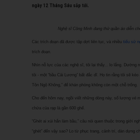
ngày 12 Tháng Sáu sắp tới.
Nghệ sĩ Công Minh đang thử quần áo diễn c
Các trích đoạn đã được tập dợt liên tục, và nhiều
tiểu sử n
trích đoạn.
Nhìn nỗ lực của các nghệ sĩ, tôi lại thấy... lo lắng. Dường 
tôi - một “bầu Cải Lương” bất đắc dĩ. Họ tin rằng tôi sẽ kéo
Tôn Ngộ Không,” để khán phòng không còn một chỗ trống.
Cho đến hôm nay, ngồi viết những dòng này, số lượng vé mà 
chứa của rạp là gần 600 ghế.
“Ghét ai xúi hắn làm bầu,” câu nói quen thuộc trong giới nghệ
“ghét” đến vậy sao? Lo từ phục trang, cảnh trí, dàn dựng ch