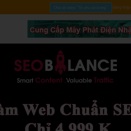
Đăng nhập
Chia sẻ video "Tôi yêu cải lương".