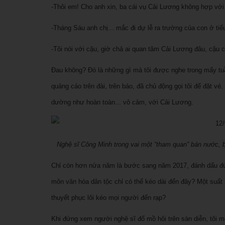
-Thôi em! Cho anh xin, ba cái vụ Cải Lương không hợp với
-Tháng Sáu anh chị... mắc đi dự lễ ra trường của con ở tiểu
-Tôi nói với cậu, giờ chả ai quan tâm Cải Lương đâu, cậu 
Đau không? Đó là những gì mà tôi được nghe trong mấy tu
quảng cáo trên đài, trên báo, đã chủ động gọi tôi để đặt v
dường như hoàn toàn... vô cảm, với Cải Lương.
Nghệ sĩ Công Minh trong vai một “tham quan” bán nước, b
Chỉ còn hơn nửa năm là bước sang năm 2017, đánh dấu 
môn văn hóa dân tộc chỉ có thể kéo dài đến đây? Một suất 
thuyết phục lôi kéo mọi người đến rạp?
Khi đứng xem người nghệ sĩ đổ mồ hôi trên sàn diễn, tôi 