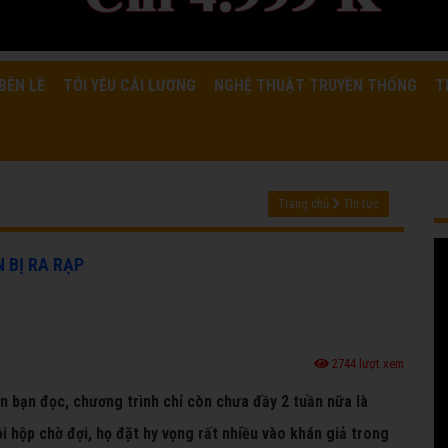
BÊN LỀ
TÔI YÊU CẢI LƯƠNG
NGHỆ THUẬT TRUYỀN THỐNG
T
Trang chủ
Tin tức
 BỊ RA RẠP
2744 lượt xem
ến bạn đọc, chương trình chỉ còn chưa đầy 2 tuần nữa là
i hộp chờ đợi, họ đặt hy vọng rất nhiều vào khán giả trong