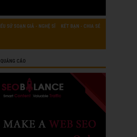
IỂU SỬ SOẠN GIẢ - NGHỆ SĨ
KẾT BẠN - CHIA SẺ
QUẢNG CÁO