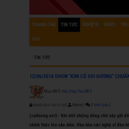
TRANG CHỦ
TIN TỨC
NGHỆ SĨ
VIDEO
TIN 
SEO
TIN TỨC
12/06/2016 SHOW "KIM CỔ SOI GƯƠNG" CHUẨN
Nhạc MP3:
Hát Chầu Văn MP3
|
Admin
|
0 bình luận
|
30/05/2016 1:00:51 CH
(cailuong.net) - Khi viết những dòng chữ này gởi đ
chính thức lên sàn diễn. Hầu như các nghệ sĩ đều hồ