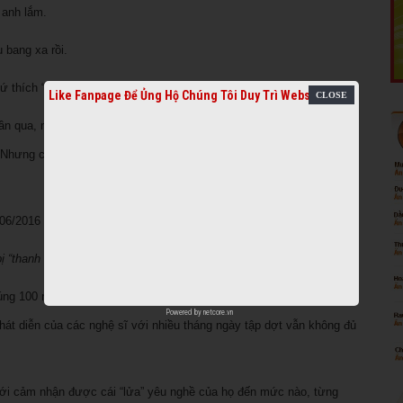
 anh lắm.
 bang xa rồi.
cứ thích “chèo ngược dòng.”
Like Fanpage Để Ủng Hộ Chúng Tôi Duy Trì Website
ần qua, mặc dù vẫn có những khán giả rất dễ thương, khi nghe, xem
é. Nhưng các bạn bè, những người thích sinh hoạt trong cộng đồng thì
ị “thanh quan” Bảo Quốc xét xử. (Hình: Trần Nhật Phong cung cấp)
đúng 100 năm
sân khấu
Cải Lương. Tôi tự hỏi, có phải tuổi thọ của bộ
Powered by
netcore.vn
hát diễn của các nghệ sĩ với nhiều tháng ngày tập dợt vẫn không đủ
mới cảm nhận được cái “lửa” yêu nghề của họ đến mức nào, từng