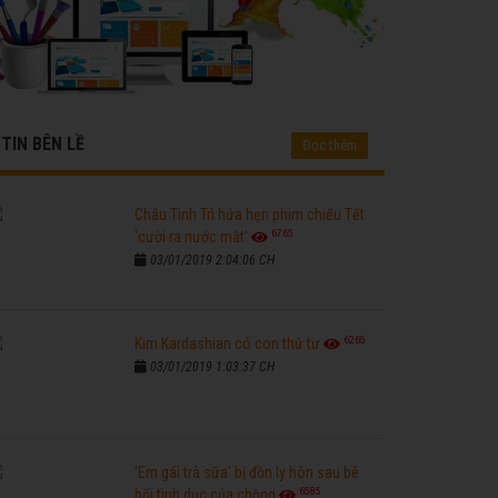
TIN BÊN LỀ
Đọc thêm
Châu Tinh Trì hứa hẹn phim chiếu Tết
6765
'cười ra nước mắt'
03/01/2019 2:04:06 CH
6265
Kim Kardashian có con thứ tư
03/01/2019 1:03:37 CH
'Em gái trà sữa' bị đồn ly hôn sau bê
6585
bối tình dục của chồng