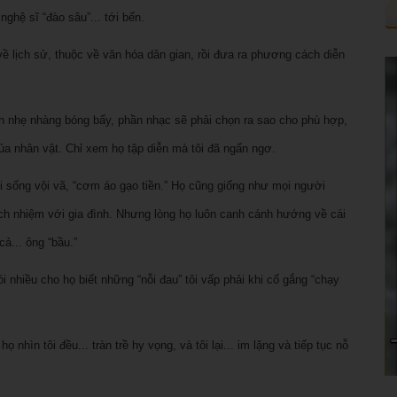
nghệ sĩ “đào sâu”... tới bến.
về lịch sử, thuộc về văn hóa dân gian, rồi đưa ra phương cách diễn
nh nhẹ nhàng bóng bẩy, phần nhạc sẽ phải chọn ra sao cho phù hợp,
 của nhân vật. Chỉ xem họ tập diễn mà tôi đã ngẩn ngơ.
ời sống vội vã, “cơm áo gạo tiền.” Họ cũng giống như mọi người
rách nhiệm với gia đình. Nhưng lòng họ luôn canh cánh hướng về cái
ả... ông “bầu.”
i nhiều cho họ biết những “nỗi đau” tôi vấp phải khi cố gắng “chạy
nhìn tôi đều... tràn trề hy vọng, và tôi lại... im lặng và tiếp tục nỗ