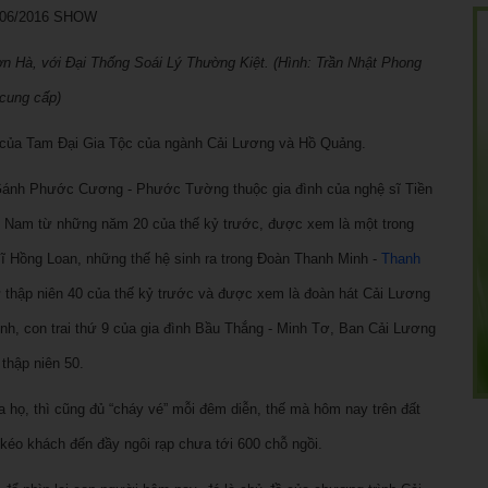
n Hà, với Đại Thống Soái Lý Thường Kiệt. (Hình: Trần Nhật Phong
cung cấp)
 của Tam Đại Gia Tộc của ngành Cải Lương và Hồ Quảng.
Gánh Phước Cương - Phước Tường thuộc gia đình của nghệ sĩ Tiền
 Nam từ những năm 20 của thế kỷ trước, được xem là một trong
ĩ Hồng Loan, những thế hệ sinh ra trong Đoàn Thanh Minh -
Thanh
 thập niên 40 của thế kỷ trước và được xem là đoàn hát Cải Lương
h, con trai thứ 9 của gia đình Bầu Thắng - Minh Tơ, Ban Cải Lương
thập niên 50.
a họ, thì cũng đủ “cháy vé” mỗi đêm diễn, thế mà hôm nay trên đất
 kéo khách đến đầy ngôi rạp chưa tới 600 chỗ ngồi.