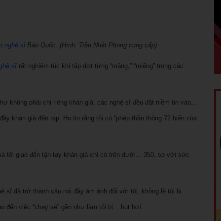
ho
nghệ sĩ
Bảo Quốc. (Hình: Trần Nhật Phong cung cấp)
ghệ sĩ
rất nghiêm túc khi tập dợt từng “mảng,” “miếng” trong các
như không phải chỉ riêng khán giả, các nghệ sĩ đều đặt niềm tin vào...
 đầy khán giả đến rạp. Họ tin rằng tôi có “phép thần thông 72 biến của
tôi giao đến tận tay khán giả chỉ có trên dưới... 350, so với sức
 sĩ đã trở thành câu nói đầy ám ảnh đối với tôi, không lẽ tôi bị...
o đến việc “chạy vé” gần như làm tôi bị... hụt hơi.