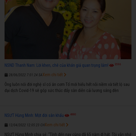
3596
NSND Thanh Nam: Lời khen, chê của khán giả quan trọng lắm!
Xem chi tiết
28/06/2022 7:01:24 SA
Ông luôn nói đời nghệ sĩ có ăn cơm Tổ mới hiểu hết nỗi niềm và tiết lộ sau
đại dịch Covid-19 sẽ góp sức thúc đẩy sàn diễn cải lương sáng đèn
4880
NSƯT Hùng Minh: Một đời sân khấu
Xem chi tiết
12/04/2022 12:05:23 CH
NSƯT Hùng Minh chia sẻ: “Tính đến nay cũng đã 65 năm đi hát. Tôi vẫn nhớ