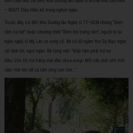
năm cuối đời, chị xem Khu Dưỡng lão nghệ sĩ là mái nhà của mình"
– NSƯT Diệu Hiền kể trong nghẹn ngào.
Trước đây, cứ đến Khu Dưỡng lão Nghệ sĩ TP HCM những "Đêm
rằm ca hát" hoặc chương trình "Đêm hội trăng rằm", người ta lại
nghe nghệ sĩ Mỵ Lan ca vọng cổ. Bà có lối ngâm thơ Sa Mạc nghe
rất lảnh lót, ngọt ngào. Bà từng viết: "
Kiếp tằm phải trả nợ
dâu/
Còn tôi trả trắng mái đầu chưa xong/
Mỗi câu mỗi chữ mỗi
vần/
Hát lên tất cả tấm lòng con tim…".