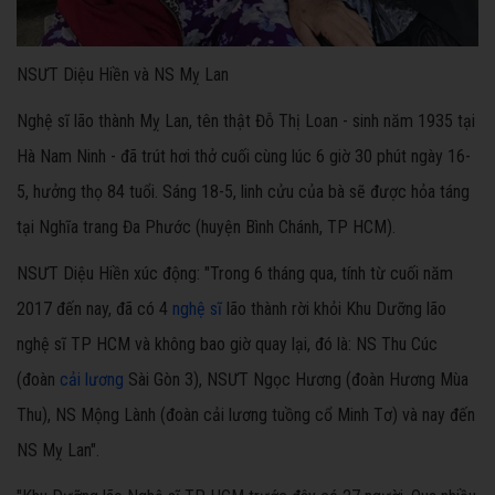
NSƯT Diệu Hiền và NS Mỵ Lan
Nghệ sĩ lão thành Mỵ Lan, tên thật Đỗ Thị Loan - sinh năm 1935 tại
Hà Nam Ninh - đã trút hơi thở cuối cùng lúc 6 giờ 30 phút ngày 16-
5, hưởng thọ 84 tuổi. Sáng 18-5, linh cửu của bà sẽ được hỏa táng
tại Nghĩa trang Đa Phước (huyện Bình Chánh, TP HCM).
NSƯT Diệu Hiền xúc động: "Trong 6 tháng qua, tính từ cuối năm
2017 đến nay, đã có 4
nghệ sĩ
lão thành rời khỏi Khu Dưỡng lão
nghệ sĩ TP HCM và không bao giờ quay lại, đó là: NS Thu Cúc
(đoàn
cải lương
Sài Gòn 3), NSƯT Ngọc Hương (đoàn Hương Mùa
Thu), NS Mộng Lành (đoàn cải lương tuồng cổ Minh Tơ) và nay đến
NS Mỵ Lan".