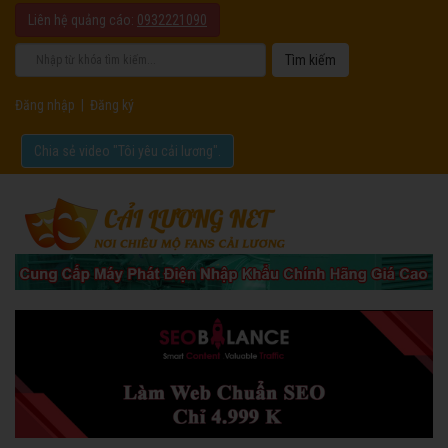
Liên hệ quảng cáo:
0932221090
Đăng nhập
|
Đăng ký
Chia sẻ video "Tôi yêu cải lương".