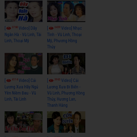
3768
3439
[
Video] Dãy
[
Video] Nhạc
Ngân Hà - Vũ Linh, Tài
Tình - Vũ Linh, Thoại
Linh, Thoại Mỹ
Mỹ, Phương Hồng
Thủy
4114
3965
[
Video] Cải
[
Video] Cải
Lương Xưa Hãy Ngủ
Lương Xưa Đi Biển -
Yên Niềm Đau - Vũ
Vũ Linh, Phương Hồng
Linh, Tài Linh
Thủy, Hương Lan,
Thanh Hằng