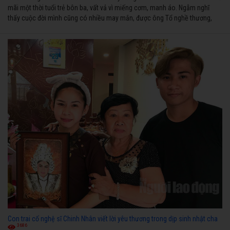
mãi một thời tuổi trẻ bôn ba, vất vả vì miếng cơm, manh áo. Ngẫm nghĩ
thấy cuộc đời mình cũng có nhiều may mắn, được ông Tổ nghề thương,
nên từ một cậu bé nghèo chẳng biết hát xướng là gì, trong dòng đời xuôi
ngược nhận được những cơ may để từng bước thành danh với nghiệp ca
diễn”.
Con trai cố nghệ sĩ Chinh Nhân viết lời yêu thương trong dịp sinh nhật cha
3686