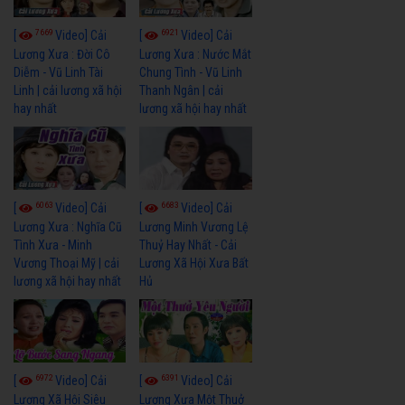
7669
6921
[
Video] Cải
[
Video] Cải
Lương Xưa : Đời Cô
Lương Xưa : Nước Mắt
Diễm - Vũ Linh Tài
Chung Tình - Vũ Linh
Linh | cải lương xã hội
Thanh Ngân | cải
hay nhất
lương xã hội hay nhất
6063
6683
[
Video] Cải
[
Video] Cải
Lương Xưa : Nghĩa Cũ
Lương Minh Vương Lệ
Tình Xưa - Minh
Thuỷ Hay Nhất - Cải
Vương Thoại Mỹ | cải
Lương Xã Hội Xưa Bất
lương xã hội hay nhất
Hủ
6972
6391
[
Video] Cải
[
Video] Cải
Lương Xã Hội Siêu
Lương Xưa Một Thuở