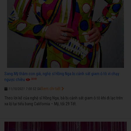
Sang Mỹ thăm con gái, nghệ sĩ Hồng Nga bị cảnh sát giam ô tô vì chạy
3869
ngược chiều
Xem chi tiết
11/10/2021 7:00:52 SA
Theo lời kể của nghệ sĩ Hồng Nga, bà bị cảnh sát giam ô tô khi đi lạc trên
xa lộ tại tiểu bang California – Mỹ, tối 29 Tết.