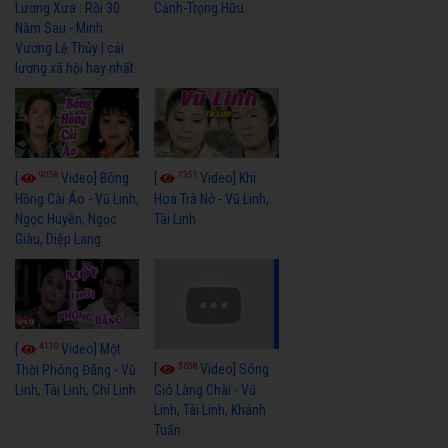
Cảnh-Trọng Hữu
Lương Xưa : Rồi 30
Năm Sau - Minh
Vương Lệ Thủy | cải
lương xã hội hay nhất
9058
7351
[
Video] Bông
[
Video] Khi
Hồng Cài Áo - Vũ Linh,
Hoa Trà Nở - Vũ Linh,
Ngọc Huyền, Ngọc
Tài Linh
Giàu, Diệp Lang
4110
[
Video] Một
3658
[
Video] Sóng
Thời Phóng Đãng - Vũ
Linh, Tài Linh, Chí Linh
Gió Làng Chài - Vũ
Linh, Tài Linh, Khánh
Tuấn