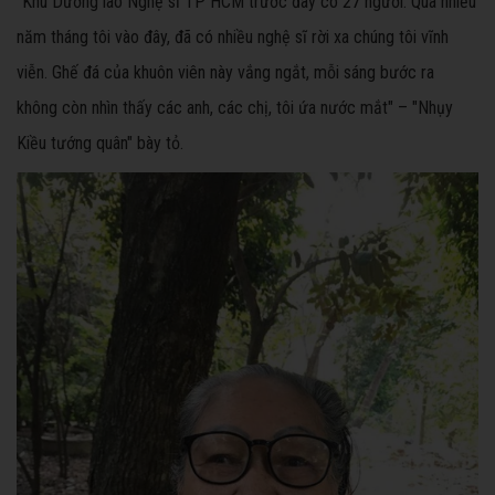
"Khu Dưỡng lão Nghệ sĩ TP HCM trước đây có 27 người. Qua nhiều
năm tháng tôi vào đây, đã có nhiều nghệ sĩ rời xa chúng tôi vĩnh
viễn. Ghế đá của khuôn viên này vắng ngắt, mỗi sáng bước ra
không còn nhìn thấy các anh, các chị, tôi ứa nước mắt" – "Nhụy
Kiều tướng quân" bày tỏ.