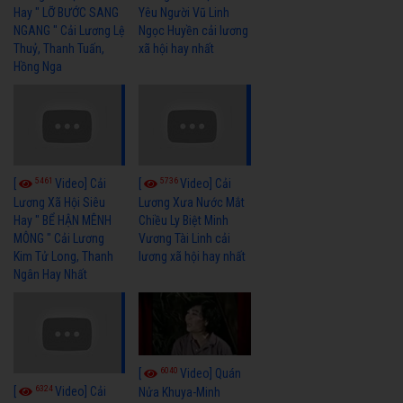
Hay " LỠ BƯỚC SANG
Yêu Người Vũ Linh
NGANG " Cải Lương Lệ
Ngọc Huyền cải lương
Thuỷ, Thanh Tuấn,
xã hội hay nhất
Hồng Nga
5461
5736
[
Video] Cải
[
Video] Cải
Lương Xã Hội Siêu
Lương Xưa Nước Mắt
Hay " BỂ HẬN MÊNH
Chiều Ly Biệt Minh
MÔNG " Cải Lương
Vương Tài Linh cải
Kim Tử Long, Thanh
lương xã hội hay nhất
Ngân Hay Nhất
6040
[
Video] Quán
6324
[
Video] Cải
Nửa Khuya-Minh