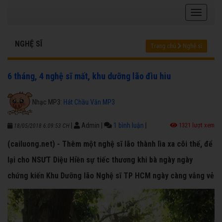
NGHỆ SĨ
Trang chủ
Nghệ sĩ
6 tháng, 4 nghệ sĩ mất, khu dưỡng lão đìu hiu
Nhạc MP3:
Hát Chầu Văn MP3
|
Admin
|
1 bình luận
|
1321 lượt xem
18/05/2018 6:09:53 CH
(cailuong.net) - Thêm một nghệ sĩ lão thành lìa xa cõi thế, để
lại cho NSƯT Diệu Hiền sự tiếc thương khi bà ngày ngày
chứng kiến Khu Dưỡng lão Nghệ sĩ TP HCM ngày càng vắng vẻ