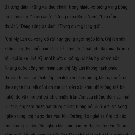
Bà từng diễn những vai đào chánh trong nhiều vở tuồng vang bóng
một thời như: "Trảm án ử", "Công chúa Bạch Viên", "Qua cầu ô
thước", "Dâng sóng ba đào", "Trùng dương lặng gió"…
"Chị Mỵ Lan ca vọng cổ rất hay, giọng ngọt ngào lắm. Chị lên sân
khấu sáng đẹp, diễn xuất tinh tế. Thời đó đi hát, chị đã mua được ô
tô - gọi là xe Huê Kỳ, mỗi bước đi có người hầu hạ, chăm sóc.
Nhưng cuộc sống hôn nhân của chị Mỵ Lan không hạnh phúc,
thường bị ông xã đánh đập, hành hạ vì ghen tuông, không muốn chị
theo nghề hát. Mà đã đam mê ánh đèn sân khấu thì không thể bỏ
nghề, do vậy mà chị cứ chịu nhiều trận đòn sau những đêm vãn hát.
Cứ thế, chị bám đoàn hát dù bị chồng ruồng bỏ. Cuối đời, do sống
nghèo túng, chị được đưa vào Khu Dưỡng lão nghệ sĩ. Chị có các
con nhưng ai nấy đều nghèo khó, làm sao có thể lo cho chị. Những