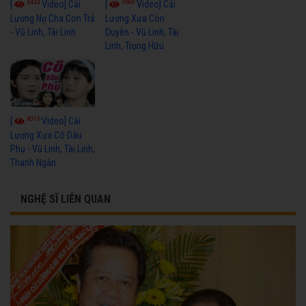
4433
3600
[
Video] Cải
[
Video] Cải
Lương Nợ Cha Con Trả
Lương Xưa Còn
- Vũ Linh, Tài Linh
Duyên - Vũ Linh, Tài
Linh, Trọng Hữu
4016
[
Video] Cải
Lương Xưa Cô Dâu
Phụ - Vũ Linh, Tài Linh,
Thanh Ngân
NGHỆ SĨ LIÊN QUAN