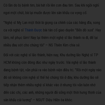
Có lần do bị bệnh tim, bà hát rồi lên cơn đau tim. Sau khi ngồi nghỉ
ngơi một chút, bà lại muốn được lên sân khấu ca vọng cổ.
"Nghệ sĩ Mỵ Lan một thời là giọng ca chính của các hãng đĩa, song
ca với nghệ sĩ
Thành Được
bài tân cổ giao duyên "Bến đò xưa". Hay
lắm, nể phục lắm! Nay lại thêm một nghệ sĩ lão thành ra đi, để lại
nhiều đau xót cho chúng tôi" – NS Thiên Kim chia sẻ.
Đối với các nghệ sĩ lão thành, hiện nay, Khu dưỡng lão Nghệ sĩ TP
HCM không còn đông đúc như ngày trước. Vài nghệ sĩ lão thành
đang bệnh tật, vẫn phải ra vào bệnh viện điều trị. "Rồi một ngày nào
đó sẽ không còn nghệ sĩ thế hệ chúng tôi ở đây, khu dưỡng lão sẽ
tiếp nhận thêm nhiều nghệ sĩ khác vào ở nhưng tôi vẫn luôn nhớ
đến các chị, các anh, những người đã sống một thời hưng thịnh của
sân khấu cải lương" – NSƯT Diệu Hiền òa khóc.