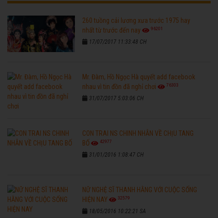
260 tuồng cải lương xưa trước 1975 hay
96201
nhất từ trước đến nay
17/07/2017 11:33:48 CH
Mr. Đàm, Hồ Ngọc Hà quyết add facebook
76303
nhau vì tin đồn đã nghỉ chơi
31/07/2017 5:03:06 CH
CON TRAI NS CHINH NHẪN VỀ CHỊU TANG
42977
BỐ
31/01/2016 1:08:47 CH
NỮ NGHỆ SĨ THANH HẰNG VỚI CUỘC SỐNG
32579
HIỆN NAY
18/05/2016 10:22:21 SA