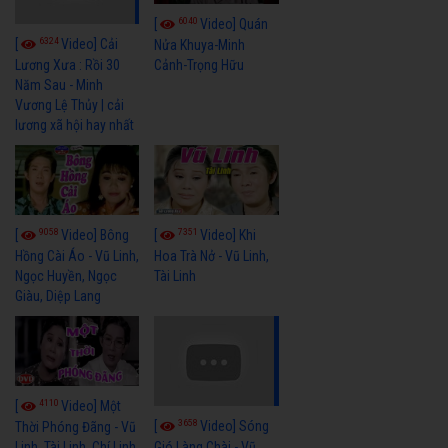
6040
[
Video] Quán
6324
[
Video] Cải
Nửa Khuya-Minh
Cảnh-Trọng Hữu
Lương Xưa : Rồi 30
Năm Sau - Minh
Vương Lệ Thủy | cải
lương xã hội hay nhất
9058
7351
[
Video] Bông
[
Video] Khi
Hồng Cài Áo - Vũ Linh,
Hoa Trà Nở - Vũ Linh,
Ngọc Huyền, Ngọc
Tài Linh
Giàu, Diệp Lang
4110
[
Video] Một
3658
[
Video] Sóng
Thời Phóng Đãng - Vũ
Linh, Tài Linh, Chí Linh
Gió Làng Chài - Vũ