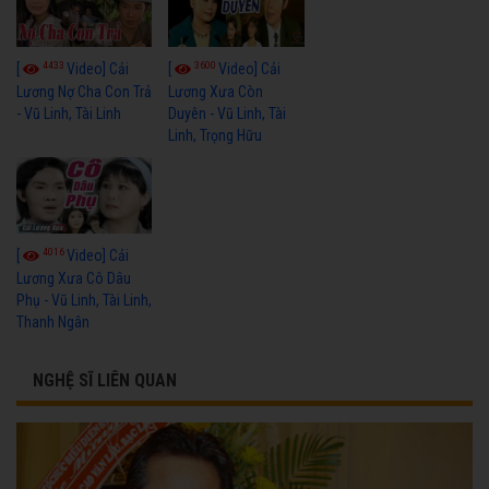
4433
3600
[
Video] Cải
[
Video] Cải
Lương Nợ Cha Con Trả
Lương Xưa Còn
- Vũ Linh, Tài Linh
Duyên - Vũ Linh, Tài
Linh, Trọng Hữu
4016
[
Video] Cải
Lương Xưa Cô Dâu
Phụ - Vũ Linh, Tài Linh,
Thanh Ngân
NGHỆ SĨ LIÊN QUAN