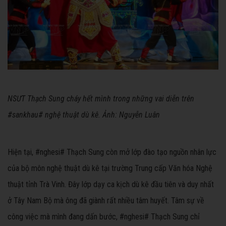
NSƯT Thạch Sung cháy hết mình trong những vai diễn trên
#sankhau# nghệ thuật dù kê. Ảnh: Nguyễn Luân
Hiện tại, #nghesi# Thạch Sung còn mở lớp đào tạo nguồn nhân lực
của bộ môn nghệ thuật dù kê tại trường Trung cấp Văn hóa Nghệ
thuật tỉnh Trà Vinh. Đây lớp dạy ca kịch dù kê đầu tiên và duy nhất
ở Tây Nam Bộ mà ông đã giành rất nhiều tâm huyết. Tâm sự về
công việc mà mình đang dấn bước, #nghesi# Thạch Sung chỉ