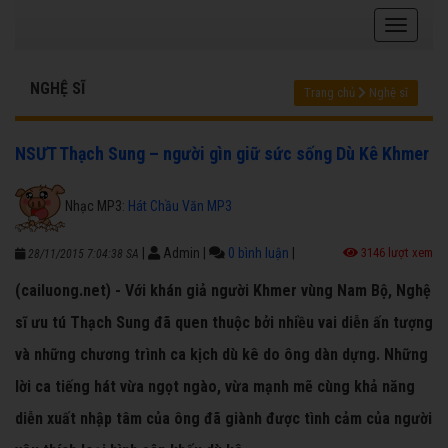
NGHỆ SĨ
Trang chủ
Nghệ sĩ
NSƯT Thạch Sung – người gìn giữ sức sống Dù Kê Khmer
Nhạc MP3:
Hát Chầu Văn MP3
|
Admin
|
0 bình luận
|
3146 lượt xem
28/11/2015 7:04:38 SA
(cailuong.net) - Với khán giả người Khmer vùng Nam Bộ, Nghệ
sĩ ưu tú Thạch Sung đã quen thuộc bởi nhiều vai diễn ấn tượng
và những chương trình ca kịch dù kê do ông dàn dựng. Những
lời ca tiếng hát vừa ngọt ngào, vừa mạnh mẽ cùng khả năng
diễn xuất nhập tâm của ông đã giành được tình cảm của người