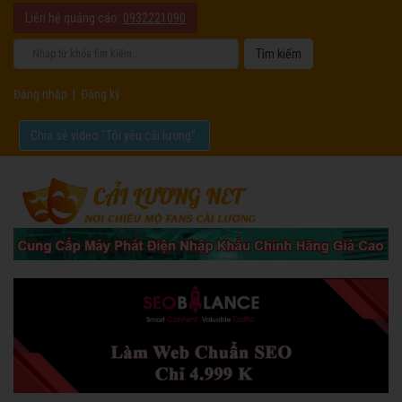
Liên hệ quảng cáo:
0932221090
Đăng nhập
|
Đăng ký
Chia sẻ video "Tôi yêu cải lương".