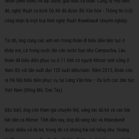
Nhơn (Bình Định) và đạt được giải nhất cá nhân. Cũng từ Hội diễn
đó, nghệ thuật ca kịch Dù Kê đã được Bộ Văn hóa - Thông tin (cũ)
công nhận là một loại hình nghệ thuật #sankhau# chuyên nghiệp.
Từ đó, ông cùng các anh em trong Đoàn đi biểu diễn liên tục ở
khắp nơi, cả trong nước lẫn các nước bạn như Campuchia, Lào.
Đoàn đã biểu diễn phục vụ ở 11 tỉnh có người Khmer sinh sống ở
Nam Bộ với tần suất đạt 120 suất diễn/năm. Năm 2013, Đoàn còn
ra Hà Nội biểu diễn phục vụ tại Làng Văn hóa – Du lịch các dân tộc
Việt Nam (Đồng Mô, Sơn Tây).
Đặc biệt, ông còn tham gia chuyển thể, sáng tác dù kê và các bài
hát dân ca Khmer. Tính đến nay, ông đã sáng tác và #daodien#
được nhiều vở dù kê, trong đó có những bài nổi tiếng như: Hoàng