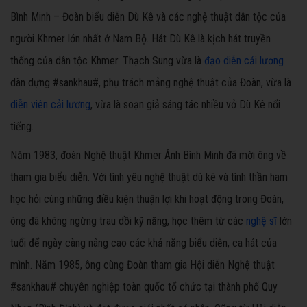
Bình Minh – Đoàn biểu diễn Dù Kê và các nghệ thuật dân tộc của
người Khmer lớn nhất ở Nam Bộ. Hát Dù Kê là kịch hát truyền
thống của dân tộc Khmer. Thạch Sung vừa là
đạo diễn cải lương
dàn dựng #sankhau#, phụ trách mảng nghệ thuật của Đoàn, vừa là
diễn viên cải lương
, vừa là soạn giả sáng tác nhiều vở Dù Kê nổi
tiếng.
Năm 1983, đoàn Nghệ thuật Khmer Ánh Bình Minh đã mời ông về
tham gia biểu diễn. Với tình yêu nghệ thuật dù kê và tình thần ham
học hỏi cùng những điều kiện thuận lợi khi hoạt động trong Đoàn,
ông đã không ngừng trau dồi kỹ năng, học thêm từ các
nghệ sĩ
lớn
tuổi để ngày càng nâng cao các khả năng biểu diễn, ca hát của
mình. Năm 1985, ông cùng Đoàn tham gia Hội diễn Nghệ thuật
#sankhau# chuyên nghiệp toàn quốc tổ chức tại thành phố Quy