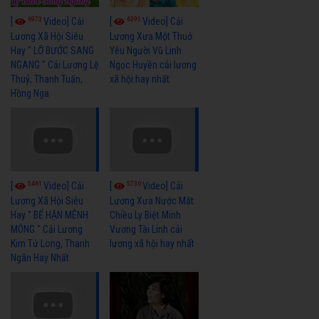
6973
6391
[
Video] Cải
[
Video] Cải
Lương Xã Hội Siêu
Lương Xưa Một Thuở
Hay " LỠ BƯỚC SANG
Yêu Người Vũ Linh
NGANG " Cải Lương Lệ
Ngọc Huyền cải lương
Thuỷ, Thanh Tuấn,
xã hội hay nhất
Hồng Nga
5461
5736
[
Video] Cải
[
Video] Cải
Lương Xã Hội Siêu
Lương Xưa Nước Mắt
Hay " BỂ HẬN MÊNH
Chiều Ly Biệt Minh
MÔNG " Cải Lương
Vương Tài Linh cải
Kim Tử Long, Thanh
lương xã hội hay nhất
Ngân Hay Nhất