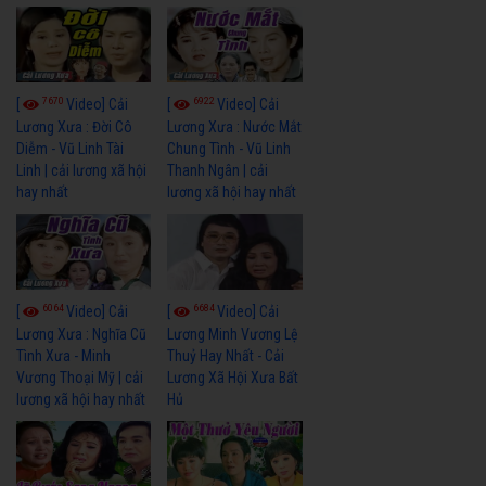
7670
6922
[
Video] Cải
[
Video] Cải
Lương Xưa : Đời Cô
Lương Xưa : Nước Mắt
Diễm - Vũ Linh Tài
Chung Tình - Vũ Linh
Linh | cải lương xã hội
Thanh Ngân | cải
hay nhất
lương xã hội hay nhất
6064
6684
[
Video] Cải
[
Video] Cải
Lương Xưa : Nghĩa Cũ
Lương Minh Vương Lệ
Tình Xưa - Minh
Thuỷ Hay Nhất - Cải
Vương Thoại Mỹ | cải
Lương Xã Hội Xưa Bất
lương xã hội hay nhất
Hủ