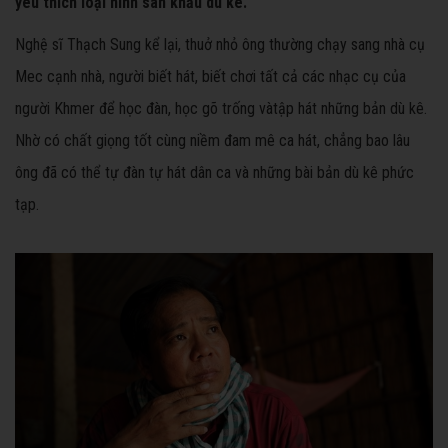
yêu thích loại hình sân khấu dù kê.
Nghệ sĩ Thạch Sung kể lại, thuở nhỏ ông thường chạy sang nhà cụ
Mec cạnh nhà, người biết hát, biết chơi tất cả các nhạc cụ của
người Khmer để học đàn, học gõ trống vàtập hát những bản dù kê.
Nhờ có chất giọng tốt cùng niềm đam mê ca hát, chẳng bao lâu
ông đã có thể tự đàn tự hát dân ca và những bài bản dù kê phức
tạp.