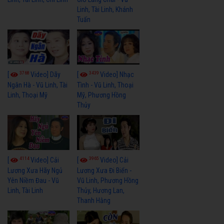
Linh, Tài Linh, Khánh
Tuấn
3768
3439
[
Video] Dãy
[
Video] Nhạc
Ngân Hà - Vũ Linh, Tài
Tình - Vũ Linh, Thoại
Linh, Thoại Mỹ
Mỹ, Phương Hồng
Thủy
4114
3965
[
Video] Cải
[
Video] Cải
Lương Xưa Hãy Ngủ
Lương Xưa Đi Biển -
Yên Niềm Đau - Vũ
Vũ Linh, Phương Hồng
Linh, Tài Linh
Thủy, Hương Lan,
Thanh Hằng