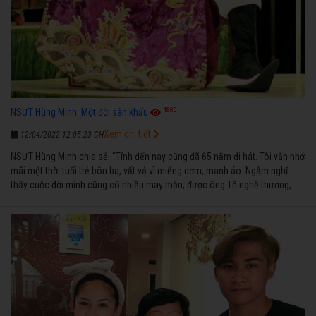
4880
NSƯT Hùng Minh: Một đời sân khấu
Xem chi tiết
12/04/2022 12:05:23 CH
NSƯT Hùng Minh chia sẻ: “Tính đến nay cũng đã 65 năm đi hát. Tôi vẫn nhớ
mãi một thời tuổi trẻ bôn ba, vất vả vì miếng cơm, manh áo. Ngẫm nghĩ
thấy cuộc đời mình cũng có nhiều may mắn, được ông Tổ nghề thương,
nên từ một cậu bé nghèo chẳng biết hát xướng là gì, trong dòng đời xuôi
ngược nhận được những cơ may để từng bước thành danh với nghiệp ca
diễn”.