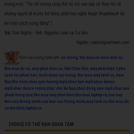
mong mỏi: “Tôi chỉ mong rằng thế hệ trẻ sau này sẽ thay tôi và
những người đi trước kế thừa, phát huy nghệ thuật #sankhau# dù
kê một cách xứng đáng”./.
Bài: Sơn Nghĩa - Ảnh: Nguyễn Luân và Tư liệu
Nguồn: cailuongvietnam.com
Xem cải lương miễn phí:
cai luong
,
thu mua xe nuoc mia cu
,
thu mua do cu
,
may phat dien cu
,
Hát Chầu Văn
,
máy phát điện 3 pha
,
sach toi pham hoc
,
trich doan cai luong
,
thu mua may lanh cu
,
kem
flan
,
the hinh
,
nhac que huong mp3
,
nhac han mp3
,
nhac dance
mp3
,
nhac dance remix
,
nhac cho ba bau
,
nhac dong que mp3
,
nhac xua
pham hong que
,
thu mua may phat dien
,
thu mua laptop cu
,
sua nap
bon cau thong minh
,
sua bon cau thong minh
,
may lanh cu
,
thu mua do
cu tan binh
,
laptop cu
[VIDEO] CÓ THỂ BẠN QUAN TÂM